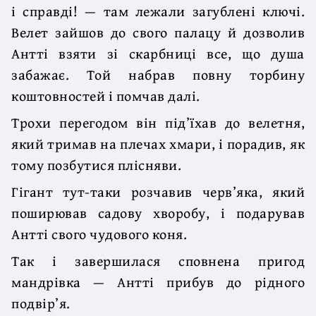
і справді! — там лежали загуб­лені ключі.
Велет зайшов до свого палацу й дозволив
Антті взяти зі скарб­ниці все, що душа
забажає. Той набрав повну торбину
коштовностей і помчав далі.
Трохи перегодом він під’їхав до велетня,
який тримав на плечах хмари, і порадив, як
тому позбутися плісняви.
Гігант тут-таки розчавив черв’яка, який
поширював садову хворобу, і по­дарував
Антті свого чудового коня.
Так і завершилася сповнена пригод
мандрівка — Антті прибув до рідного
подвір’я.