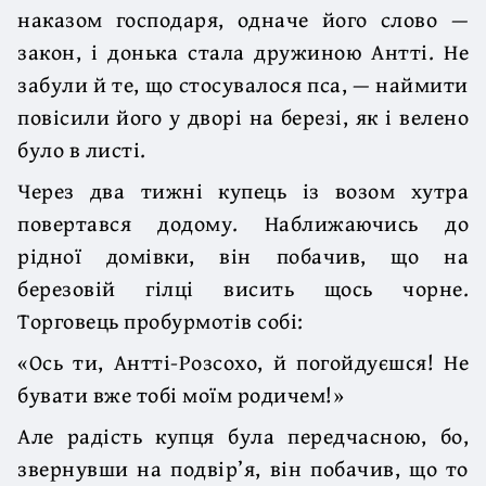
наказом господа­ря, одначе його слово —
закон, і донька стала дружиною Антті. Не
забули й те, що стосувалося пса, — наймити
повісили його у дворі на березі, як і веле­но
було в листі.
Через два тижні купець із возом хутра
повертався додому. Набли­жаючись до
рідної домівки, він побачив, що на
березовій гілці висить щось чорне.
Торговець пробурмотів собі:
«Ось ти, Антті-Розсохо, й погойдуєшся! Не
бувати вже тобі моїм родичем!»
Але радість купця була передчасною, бо,
звернувши на подвір’я, він поба­чив, що то