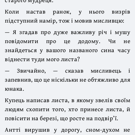
Коли настав ранок, у нього визрів
підступний намір, тож і мовив мисливцю:
— Я згадав про дуже важливу річ і мушу
повідомити про це додому. Чи не
знайдеться у вашого названого сина часу
віднести туди мого листа?
— Звичайно, — сказав мисливець і
запевнив, що це ніскільки не обтяжливо для
юнака.
Купець написав листа, в якому звелів своїм
людям схопити того, хто прине­се листа, й
повісити на березі, що росте на подвір’ї.
Антті вирушив у дорогу, сном-духом не