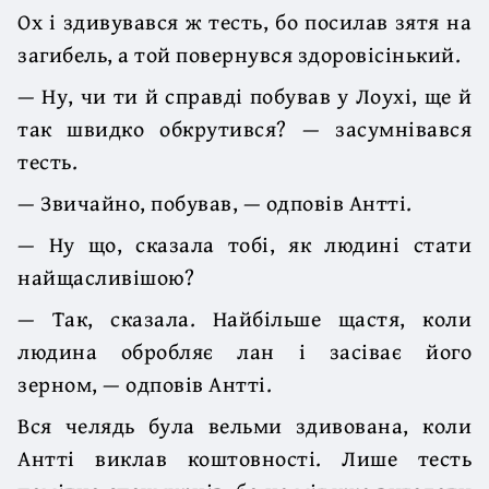
Ох і здивувався ж тесть, бо посилав зятя на
загибель, а той повернув­ся здоровісінький.
— Ну, чи ти й справді побував у Лоухі, ще й
так швидко обкрутився? — засумнівався
тесть.
— Звичайно, побував, — одповів Антті.
— Ну що, сказала тобі, як людині стати
найщасливішою?
— Так, сказала. Найбільше щастя, коли
людина обробляє лан і засіває йо­го
зерном, — одповів Антті.
Вся челядь була вельми здивована, коли
Антті виклав коштовності. Лише тесть