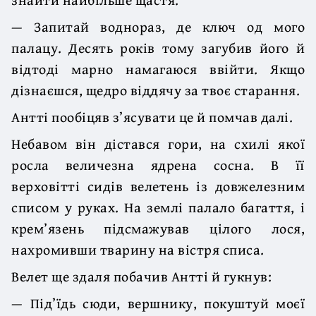
— Запитай воднораз, де ключ од мого
палацу. Десять років тому загубив його й
відтоді марно намагаюся ввійти. Якщо
дізнаєшся, щедро віддячу за твоє старання.
Антті пообіцяв з’ясувати це й помчав далі.
Небавом він дістався гори, на схилі якої
росла величезна ядрена сосна. В її
верховітті сидів велетень із довжелезним
списом у руках. На землі палало багаття, і
крем’язень підсмажував цілого лося,
нахромивши тварину на вістря списа.
Велет ще здаля побачив Антті й гукнув:
— Під’їдь сюди, вершнику, покуштуй моєї