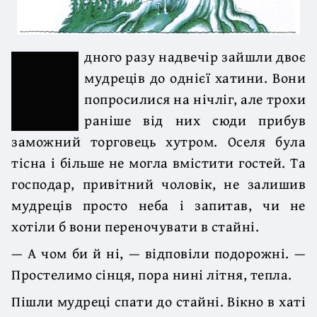
дного разу надвечір зайшли двоє
мудреців до однієї хатини. Вони
попросилися на нічліг, але трохи
раніше від них сюди прибув
заможний торговець хутром. Оселя була
тісна і більше не могла вмі­стити гостей. Та
господар, привітний чоловік, не залишив
мудреців просто неба і запитав, чи не
хотіли б вони переночувати в стайні.
— А чом би й ні, — відповіли подорожні. —
Простелимо сінця, пора нині літня, тепла.
Пішли мудреці спати до стайні. Вікно в хаті