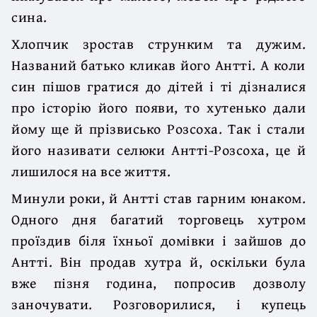
сина.
Хлопчик зростав струнким та дужим.
Названий батько кликав його Антті. А коли
син пішов гратися до дітей і ті дізналися
про історію його появи, то хутенько дали
йому ще й прізвисько Розсоха. Так і стали
його називати селю­ки Антті-Розсоха, це й
лишилося на все життя.
Минули роки, й Антті став гарним юнаком.
Одного дня багатий торговець хутром
проїздив біля їхньої домівки і зайшов до
Антті. Він продав хутра й, оскільки була
вже пізня година, попросив дозволу
заночувати. Розговорили­ся, і купець