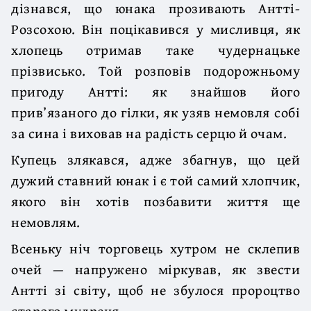
дізнався, що юнака прозивають Антті-
Розсохою. Він поцікавився у мисливця, як
хлопець отримав таке чудернацьке
прізвисько. Той розповів подорожньому
пригоду Антті: як знайшов його
прив’язаного до гілки, як узяв немовля собі
за сина і виховав на радість серцю й очам.
Купець злякався, адже збагнув, що цей
дужий ставний юнак і є той самий хлопчик,
якого він хотів позбавити життя ще
немовлям.
Всеньку ніч торговець хутром не склепив
очей — напружено міркував, як звести
Антті зі світу, щоб не збулося пророцтво
старого мудреця.