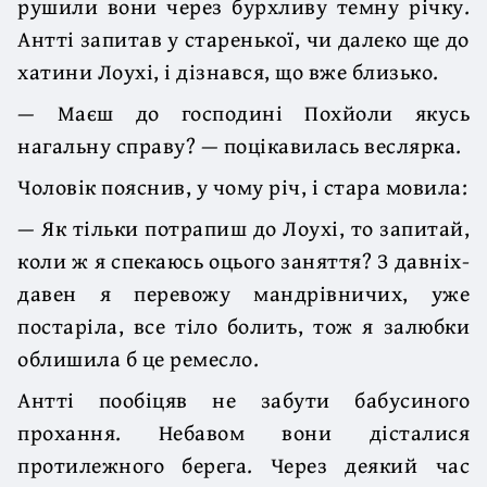
рушили вони через бурхливу темну річ­ку.
Антті запитав у старенької, чи далеко ще до
хатини Лоухі, і дізнався, що вже близько.
— Маєш до господині Похйоли якусь
нагальну справу? — поцікавилась веслярка.
Чоловік пояснив, у чому річ, і стара мовила:
— Як тільки потрапиш до Лоухі, то запитай,
коли ж я спекаюсь оцього заняття? З давніх-
давен я перевожу мандрівничих, уже
постаріла, все тіло болить, тож я залюбки
облишила б це ремесло.
Антті пообіцяв не забути бабусиного
прохання. Небавом вони дісталися
протилежного берега. Через деякий час