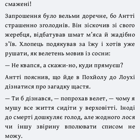
смажені!
Запрошення було вельми доречне, бо Антті
страшенно зголоднів. Він зі­скочив зі свого
жеребця, відбатував шмат м’яса й жадібно
з’їв. Хлопець подякував за їжу і хотів уже
рушати, як велетень мовив із сосни:
— Не квапся, а скажи-но, куди прямуєш?
Антті пояснив, що йде в Похйолу до Лоухі
дізнатися про загадку щастя.
— Ти б дізнався, — попрохав велет, — чому я
мушу все життя сидіти у верховітті. Іноді
до смерті дошкуляє голод, але жодного лося
чи іншу звірину вполювати списом не
можу.