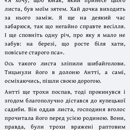
листа, був моїм зятем. Хай дочка виходить
за нього заміж. Я ще на деякий час
забарюся, так що негайно справте весілля.
І ще сповніть одну річ, про яку я мало не
забув: на березі, що росте біля хати,
повісьте старого пса».
Ось такого листа зліпили шибайголови.
Тицьнули його в долоню Антті, а самі,
осміхаючись, пішли своєю дорогою.
Антті ще трохи поспав, тоді прокинувся і
згодом благополучно дістався до купецької
садиби. Він оддав листа, господиня вголос
прочитала його перед усією родиною. Вони,
правда, були трохи вражені раптовим