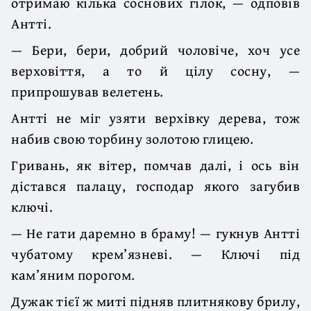
отримаю кілька соснових гілок, — одповів
Антті.
— Бери, бери, добрий чоловіче, хоч усе
верховіття, а то й цілу сосну, —
припрошував велетень.
Антті не міг узяти верхівку дерева, тож
набив свою торбину золотою гли­цею.
Гривань, як вітер, помчав далі, і ось він
дістався палацу, господар якого загубив
ключі.
— Не гати даремно в браму! — гукнув Антті
чубатому крем’язневі. — Ключі під
кам’яним порогом.
Дужак тієї ж миті підняв плитнякову брилу,