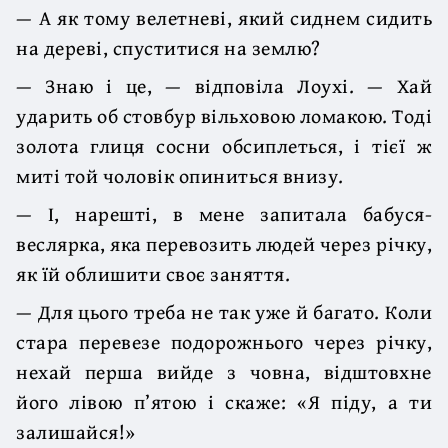
— А як тому велетневі, який сиднем сидить
на дереві, спуститися на землю?
— Знаю і це, — відповіла Лоухі. — Хай
ударить об стовбур вільховою ло­макою. Тоді
золота глиця сосни обсиплеться, і тієї ж
миті той чоловік опи­ниться внизу.
— І, нарешті, в мене запитала бабуся-
веслярка, яка перевозить людей через річку,
як їй облишити своє заняття.
— Для цього треба не так уже й багато. Коли
стара перевезе подорож­нього через річку,
нехай перша вийде з човна, відштовхне
його лівою п’ятою і скаже: «Я піду, а ти
залишайся!»