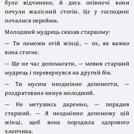
було відчинене, й десь опівночі вони
почули жалісний стогін. Це у господині
почалися перейми.
Молодший мудрець сказав старшому:
— Ти поможи отій жінці, — ох, як важко
вона стогне.
— Ще не час допомагати, — мовив старший
мудрець і перевернувся на другий бік.
— Ти мусиш неодмінно допомогти, —
роздратовано кинув молодший.
— Не метушись даремно, — порадив
старший. — Я неодмінно допоможу цій
жінці, щоб вона породила здорового
хлопчика.