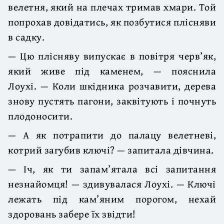
велетня, який на плечах тримав хмари. Той
попрохав довідатись, як позбутися плісняви
в садку.
— Цю плісняву випускає в повітря черв’як,
який живе під каменем, — по­яснила
Лоухі. — Коли шкідника розчавити, дерева
знову пустять пагони, за­квітують і почнуть
плодоносити.
— А як потрапити до палацу велетневі,
котрий загубив ключі? — запитала дівчина.
— Іч, як ти запам’ятала всі запитання
незнайомця! — здивувалася Лоу­хі. — Ключі
лежать під кам’яним порогом, нехай
здоровань забере їх звідти!