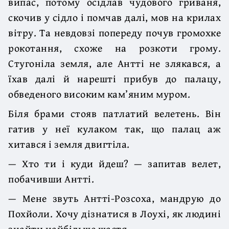
випас, потому осідлав чудового гриваня,
скочив у сідло і помчав далі, мов на крилах
вітру. Та невдовзі по­переду почув громохке
рокотання, схоже на розкоти грому.
Стугоніла земля, але Антті не злякався, а
їхав далі й нарешті прибув до палацу,
обведеного високим кам’яним муром.
Біля брами стояв патлатий велетень. Він
гатив у неї кулаком так, що палац аж
хитався і земля двигтіла.
— Хто ти і куди йдеш? — запитав велет,
побачивши Антті.
— Мене звуть Антті-Розсоха, мандрую до
Похйоли. Хочу дізнатися в Лоухі, як людині
знайти найбільше щастя.