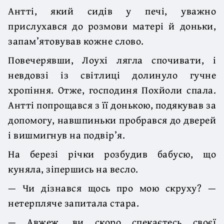
Антті, який сидів у печі, уважно
прислухався до розмови матері й доньки,
запам’ятовував кожне слово.
Повечерявши, Лоухі лягла спочивати, і
невдовзі із світлиці долинуло гучне
хропіння. Отже, господиня Похйоли спала.
Антті попрощався з її донькою, подякував за
допомогу, навшпиньки пробрався до дверей
і вишмигнув на подвір’я.
На березі річки розбудив бабусю, що
куняла, зіпершись на весло.
— Чи дізнався щось про мою скруху? —
нетерпляче запитала стара.
— Авжеж, ви скоро спекаєтесь своєї