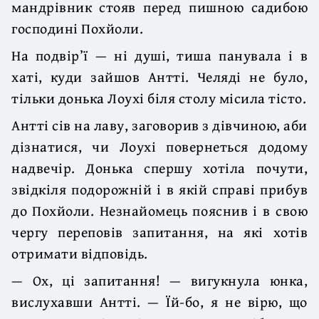
мандрівник стояв перед пишною са­дибою
господині Похйоли.
На подвір’ї — ні душі, тиша панувала і в
хаті, куди зайшов Антті. Челяді не було,
тільки донька Лоухі біля столу місила тісто.
Антті сів на лаву, заговорив з дівчиною, аби
дізнатися, чи Лоухі повернеться додому
надвечір. Донька спершу хотіла почути,
звідкіля подорожній і в якій справі прибув
до Похйоли. Незнайомець пояснив і в свою
чергу переповів запитання, на які хотів
отримати відповідь.
— Ох, ці запитання! — вигукнула юнка,
вислухавши Антті. — Їй-бо, я не вірю, що