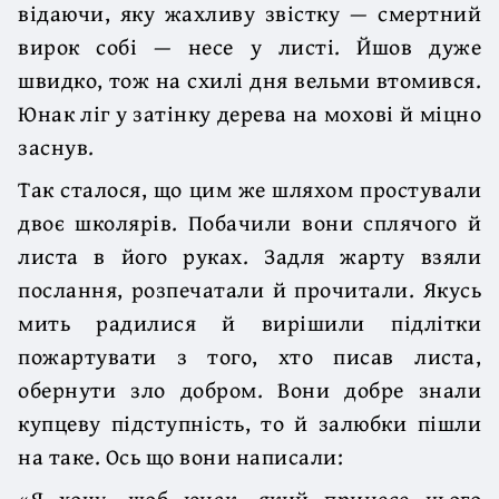
відаючи, яку жахливу звістку — смертний
вирок собі — несе у листі. Йшов дуже
швидко, тож на схилі дня вельми втомився.
Юнак ліг у затінку дерева на мохові й міцно
заснув.
Так сталося, що цим же шляхом простували
двоє школярів. Побачили вони сплячого й
листа в його руках. Задля жарту взяли
послання, розпечатали й прочитали. Якусь
мить радилися й вирішили підлітки
пожартувати з того, хто писав листа,
обернути зло добром. Вони добре знали
купцеву підступність, то й залюбки пішли
на таке. Ось що вони написали:
«Я хочу, щоб юнак, який принесе цього