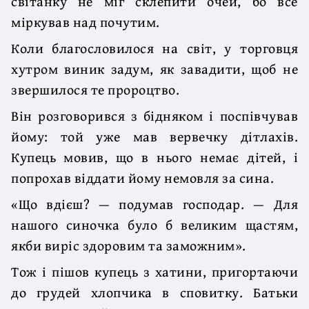
світанку не міг склепити очей, бо все
міркував над почутим.
Коли благословилося на світ, у торговця
хутром виник задум, як завадити, щоб не
звершилося те пророцтво.
Він розговорився з бідняком і поспівчував
йому: той уже мав вервечку діт­лахів.
Купець мовив, що в нього немає дітей, і
попрохав віддати йому немовля за сина.
«Що вдієш? — подумав господар. — Для
нашого синочка було б великим щастям,
якби виріс здоровим та заможним».
Тож і пішов купець з хатини, пригортаючи
до грудей хлопчика в сповитку. Батьки