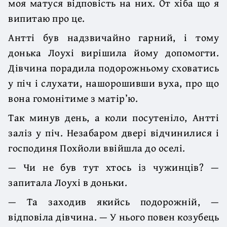
моя матуся відповість на них. От хіба що я
випитаю про це.
Антті був надзвичайно гарний, і тому
донька Лоухі вирішила йому допомог­ти.
Дівчина порадила подорожньому сховатись
у піч і слухати, нашорошивши вуха, про що
вона гомонітиме з матір’ю.
Так минув день, а коли посутеніло, Антті
заліз у піч. Незабаром двері відчинилися і
господиня Похйоли ввійшла до оселі.
— Чи не був тут хтось із чужинців? —
запитала Лоухі в доньки.
— Та заходив якийсь подорожній, —
відповіла дівчина. — У нього повен козубець