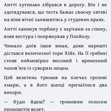
Антті хутенько зібрався в дорогу. Він і не
здогадувався, що тесть бажає своєму зятеві
на віки вічні залишитись у студених краях.
Антті закинув торбину з харчами за спину,
взяв костура і попрямував у Похйолу.
Чимало днів ішов юнак, доки нарешті
дістався величезної гори Хійє. На її гребені
стояв неймовірно високий і кремезний
чолов’яга із суворим лицем.
Цей велетень тримав на плечах грозові
хмари, а в його шапці причаїлися два
вихори.
— Куди йдеш? — громовим голосом
пророкотів велет.