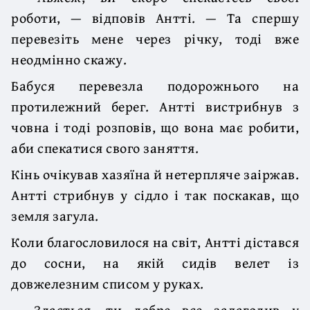
роботи, — відповів Антті. — Та спер­шу
перевезіть мене через річку, тоді вже
неодмінно скажу.
Бабуся перевезла подорожнього на
протилежний берег. Антті вистрибнув з
човна і тоді розповів, що вона має робити,
аби спекатися свого заняття.
Кінь очікував хазяїна й нетерпляче заіржав.
Антті стрибнув у сідло і так по­скакав, що
земля загула.
Коли благословилося на світ, Антті дістався
до сосни, на якій сидів велет із
довжелезним списом у руках.
— Здається, ти добре все залагодив у