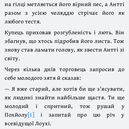
на гілці метляється його вірний пес, а Антті
разом з усією челяддю стрічає його як
любого тестя.
Купець приховав розгубленість і лють. Він
збагнув, що хтось підробив його листа. Тож
знову став ламати голову, як звести Антті зі
світу.
Через кілька днів торговець запросив до
себе молодого зятя й сказав:
— Я вже старий, але хотів би ще з’ясувати,
як людині знайти найбільше щастя. Ти ще
молодий і спритний, тож рушай у
Похйолу
[1]
і запитай про цю річ у
всевідущої Лоухі.