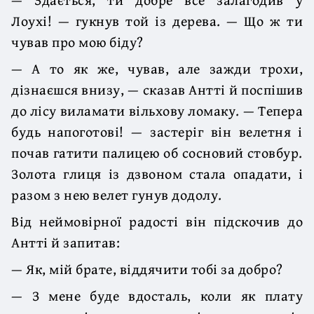
Лоухі! — гукнув той із дерева. — Що ж ти
чував про мою біду?
— А то як же, чував, але зажди трохи,
дізнаєшся внизу, — сказав Антті й поспішив
до лісу виламати вільхову ломаку. — Тепера
будь напоготові! — застеріг він велетня і
почав гатити палицею об сосновий стовбур.
Золота глиця із дзвоном стала опадати, і
разом з нею велет гунув додолу.
Від неймовірної радості він підскочив до
Антті й запитав:
— Як, мій брате, віддячити тобі за добро?
— З мене буде вдосталь, коли як плату