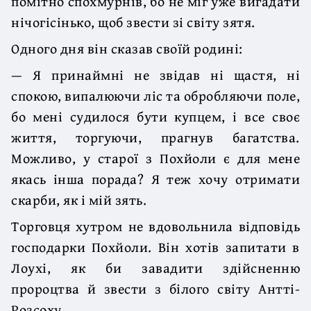
помітно спохмурнів, бо не міг уже вигадати
нічогісінько, щоб звести зі світу зятя.
Одного дня він сказав своїй родині:
— Я принаймні не звідав ні щастя, ні
спокою, випалюючи ліс та обробляю­чи поле,
бо мені судилося бути купцем, і все своє
життя, торгуючи, прагнув багатства.
Можливо, у старої з Похйоли є для мене
якась інша порада? Я теж хочу отримати
скарби, як і мій зять.
Торговця хутром не вдовольнила відповідь
господарки Похйоли. Він хотів запитати в
Лоухі, як би завадити здійсненню
пророцтва й звести з білого сві­ту Антті-
Розсоху.