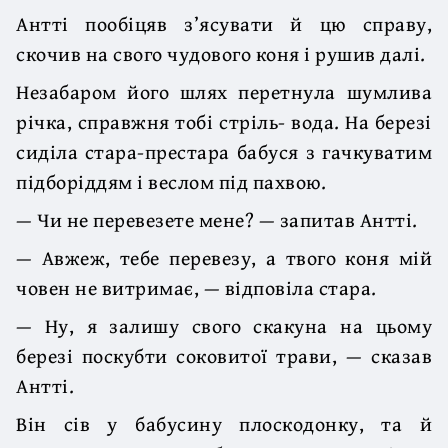
Антті пообіцяв з’ясувати й цю справу,
скочив на свого чудового коня і ру­шив далі.
Незабаром його шлях перетнула шумлива
річка, справжня тобі стріль- вода. На березі
сиділа стара-престара бабуся з гачкуватим
підборіддям і веслом під пахвою.
— Чи не перевезете мене? — запитав Антті.
— Авжеж, тебе перевезу, а твого коня мій
човен не витримає, — відпові­ла стара.
— Ну, я залишу свого скакуна на цьому
березі поскубти соковитої тра­ви, — сказав
Антті.
Він сів у бабусину плоскодонку, та й