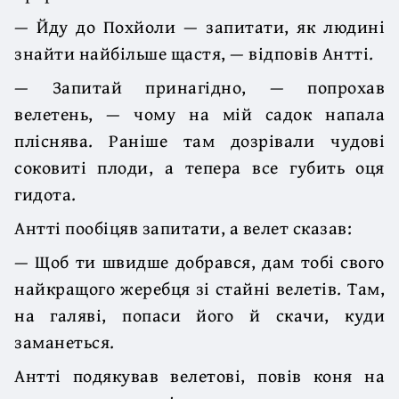
— Йду до Похйоли — запитати, як людині
знайти найбільше щастя, — відповів Антті.
— Запитай принагідно, — попрохав
велетень, — чому на мій садок напала
пліснява. Раніше там дозрівали чудові
соковиті плоди, а тепера все губить оця
гидота.
Антті пообіцяв запитати, а велет сказав:
— Щоб ти швидше добрався, дам тобі свого
найкращого жеребця зі стайні велетів. Там,
на галяві, попаси його й скачи, куди
заманеться.
Антті подякував велетові, повів коня на