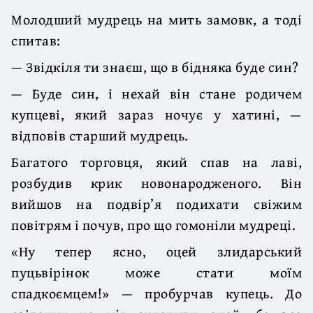
Молодший мудрець на мить замовк, а тоді
спитав:
— Звідкіля ти знаєш, що в бідняка буде син?
— Буде син, і нехай він стане родичем
купцеві, який зараз ночує у хатині, —
відповів старший мудрець.
Багатого торговця, який спав на лаві,
розбудив крик новонародженого. Він
вийшов на подвір’я подихати свіжим
повітрям і почув, про що гомоніли мудреці.
«Ну тепер ясно, оцей злидарський
пуцьвірінок може стати моїм
спадкоємцем!» — пробурчав купець. До