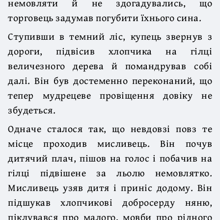
немовляти й не здогадувались, що
торговець задумав погубити їх­нього сина.
Ступивши в темний ліс, купець звернув з
дороги, підвісив хлопчика на гіл­ці
величезного дерева й помандрував собі
далі. Він був достеменно переко­наний, що
тепер мудрецеве провіщення довіку не
збудеться.
Одначе сталося так, що невдовзі повз те
місце проходив мисливець. Він почув
дитячий плач, пішов на голос і побачив на
гілці підвішене за льолю немовлятко.
Мисливець узяв дитя і приніс додому. Він
підшукав хлопчи­кові добросерду няню,
піклувався про малого, мовби про рідного