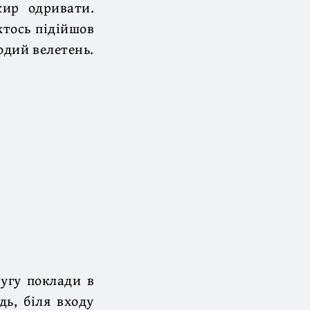
жир одривати.
 хтось підійшов
одий велетень.
ругу поклади в
дь, біля входу