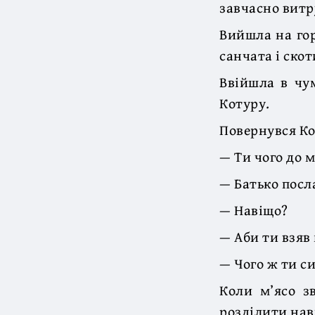
завчасно витру
Вийшла на гор
санчата і скот
Ввійшла в чум
Котуру.
Повернувся Ко
— Ти чого до 
— Батько посл
— Навіщо?
— Аби ти взяв 
— Чого ж ти с
Коли м’ясо з
розділити нав