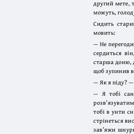
другий мете, 
можуть, голод
Сидить стари
мовить:
— Не перегоди
сердиться він
старша доню, 
щоб зупинив в
— Як я піду? —
— Я тобі сан
розв’язуватиме
тобі в унти с
стрінеться вис
зав’яжи шнурк