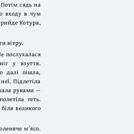
 Потім сядь на
до входу в чум
прийде Котура,
ти вітру.
Не послухалася
ніг у взуття.
о далі пішла,
неї. Підлетіла
ахала руками —
олетіла геть.
 біля великого
оленяче м’ясо.