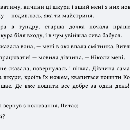
ватиму, вичини ці шкури і зший мені з них нов
ну — подивлюсь, яка ти майстриня.
ура в тундру, старша дочка почала працю
ура біля входу, і в чум увійшла сива бабуся.
казала вона, — мені в око впала смітинка. Витяг
працювати! — мовила дівчина. — Ніколи мені.
 не сказала, повернулась і пішла. Дівчина сам
а шкури, кроїть їх ножем, квапиться пошити Ко
ішає. Де вже пошити все добре за один день
а вернув з полювання. Питає:
й?