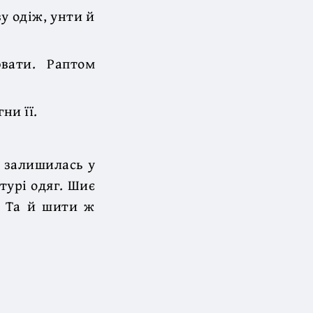
у одіж, унти й
вати. Раптом
ни її.
а залишилась у
турі одяг. Шиє
! Та й шити ж