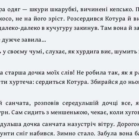
а одяг — шкури шкарубкі, вичинені кепсько. 
косо, не на його зріст. Розсердився Котура й 
далеко-далеко в кучугуру закинув. Там вона й з
е дужче завила…
у своєму чумі, слухає, як хурдига виє, шумить і
 старша дочка моїх слів! Не робила так, як я р
ити хуртеча: сердиться Котура. Збирайся до ньо
 санчата, розповів середульшій дочці все, я
урн. Сам сидить з меншенькою, чекає, коли хуго
дульша дочка санчата назустріч вітру. Дорого
в унти сніг набився. Зимно стало. Забула вона б