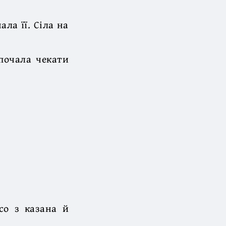
ла її. Сіла на
 почала чекати
со з казана й