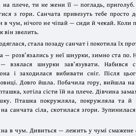
і на плече, ти не жени її — погладь, приголуб.
тися з гори. Санчата привезуть тебе просто 
и в чум, нічого не чіпай — сиди й чекай. Коли 
як він звелить.
дяглася, стала позаду санчат і покотила їх про
 — розв’язались у неї шнурки, зимно ста по. 
— взялася шнурки зав’язувати. Набився с
она і заходилася вибивати сніг. Після цьог
говиці. Довго йшла. Побачила гору, вийшла на 
пташка, хотіла сісти їй на плече. Дівчина зам
шку. Пташка покружляла, покружляла та й п
на санчата сіла, скотилася згори. Зупинилася
на в чум. Дивиться — лежить у чумі смажене 