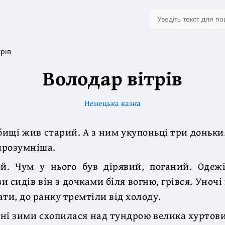
рів
Володар вітрів
Ненецька казка
бищі жив старий. А з ним укупоньці три доньк
йрозумніша.
ий. Чум у нього був дірявий, поганий. Одежі
и сидів він з дочками біля вогню, грівся. Уночі
ти, до ранку тремтіли від холоду.
ині зими схопилася над тундрою велика хуртови