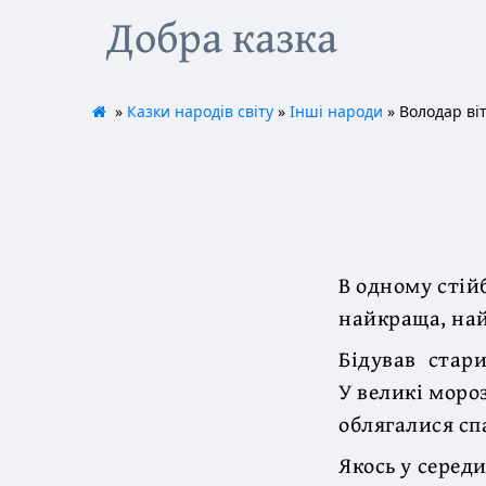
Добра казка
»
Казки народів світу
»
Інші народи
» Володар віт
В одному стій
найкраща, на
Бідував стар
У великі мороз
облягалися спа
Якось у серед