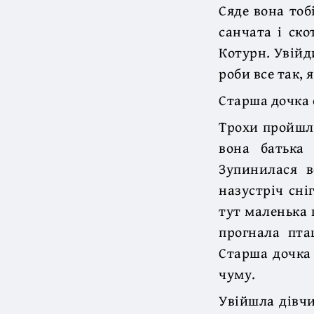
Сяде вона тоб
санчата і ско
Котурн. Увійд
роби все так, 
Старша дочка о
Трохи пройшла
вона батька 
Зупинилася в
назустріч сні
тут маленька 
прогнала пта
Старша дочка 
чуму.
Увійшла дівчи