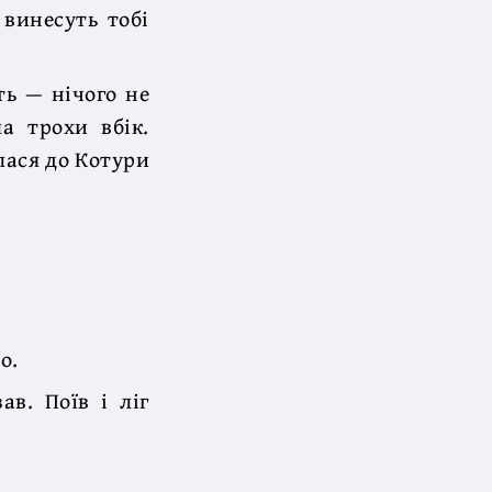
 винесуть тобі
ть — нічого не
а трохи вбік.
лася до Котури
о.
ав. Поїв і ліг