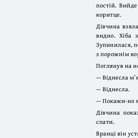
постій. Вийде
коритце.
Дівчина взяла
видно. Хіба 
Зупинилася, п
з порожнім ко
Поглянув на н
— Віднесла м’
— Віднесла.
— Покажи-но м
Дівчина показ
спати.
Вранці він уст