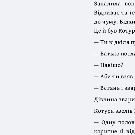
Запалила вон
Відриває та їс
до чуму. Відх
Це й був Котур
— Ти відкіля п
— Батько посл
— Навіщо?
— Аби ти взяв 
— Встань і зва
Дівчина звари
Котура звелів 
— Одну полови
коритце й від