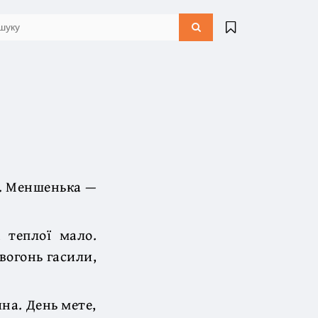
и. Меншенька —
 теплої мало.
 вогонь гасили,
на. День мете,