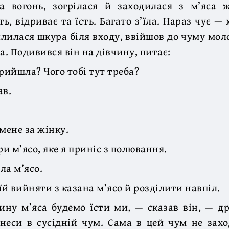
а вогонь, зогрілася й заходилася з м’яса 
ть, відриває та їсть. Багато з’їла. Нараз чує —
илилася шкура біля входу, ввійшов до чуму мол
а. Подивився він на дівчину, питає:
рийшла? Чого тобі тут треба?
ав.
мене за жінку.
ри м’ясо, яке я приніс з полювання.
ла м’ясо.
їй вийняти з казана м’ясо й розділити навпіл.
ну м’яса будемо їсти ми, — сказав він, — д
неси в сусідній чум. Сама в цей чум не захо