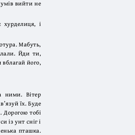
чумів вийти не
 хурделиця, і
отура. Мабуть,
слали. Йди ти,
 вблагай його,
а ними. Вітер
в’язуй їх. Буде
. Дорогою тобі
и із унт сніг і
ленька пташка.