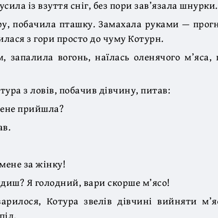
сила із взуття сніг, без пори зав’язала шнурки.
у, побачила пташку. Замахала руками — прогна
илася з гори просто до чуму Котурн.
, запалила вогонь, наїлась оленячого м’яса,
тура з ловів, побачив дівчину, питав:
мене прийшла?
ав.
мене за жінку!
идиш? Я голодний, вари скорше м’ясо!
варилося, Котура звелів дівчині вийняти м’я
піл.