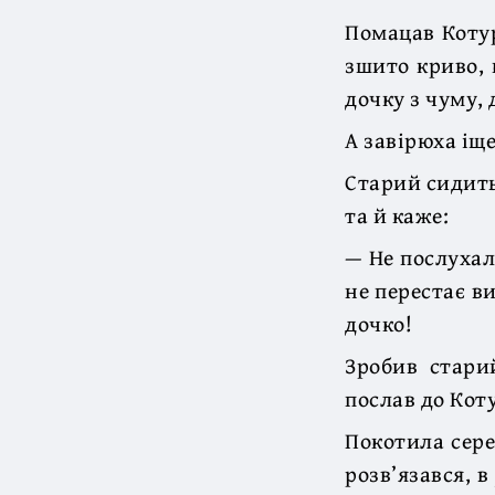
Помацав Котур
зшито криво, 
дочку з чуму, 
А завірюха іщ
Старий сидить 
та й каже:
— Не послухала
не перестає в
дочко!
Зробив старий
послав до Кот
Покотила сере
розв’язався, 