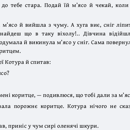
 до тебе стара. Подай їй м’ясо й чекай, коли
 м’ясо й вийшла з чуму. А хуга виє, сніг ліпи
знайдеш що в таку віхолу!.. Дівчина відійшл
одумала й викинула м’ясо у сніг. Сама поверну
ритцем.
еї Котура й спитав:
ясо?
ені коритце, — подивлюся, що тобі дали за м’яс
ала порожнє коритце. Котура нічого не сказ
ав, приніс у чум сирі оленячі шкури.