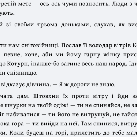
третій мете — ось-ось чуми позносить. Люди з 
ують.
й зі своїми трьома доньками, слухав, як виє
ти нам сніговійниці. Послав її володар вітрів К
, певне, хоче, аби ми йому гарну жінку при
до Котурн, інакше-бо загине весь наш народ. Іди
ін сніжницю.
 відказує дівчина. — Я ж дороги не знаю.
чата дам. Штовхни їх проти вітру і йди з
 шнурки на твоїй одіжі — ти не спиняйся, не за
ніг набиватися — ти його не витрушуй, не гайся
ока гора — ти вийди на неї. Там спинися, витрус
и. Коли будеш на горі, прилетить до тебе ма