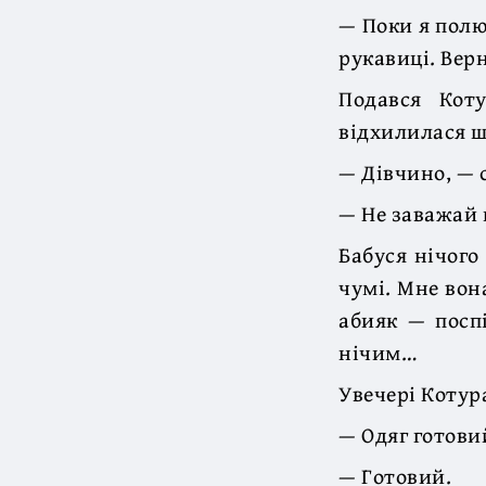
— Поки я полю
рукавиці. Вер
Подався Кот
відхилилася шк
— Дівчино, — с
— Не заважай 
Бабуся нічого
чумі. Мне вон
абияк — посп
нічим…
Увечері Котур
— Одяг готови
— Готовий.