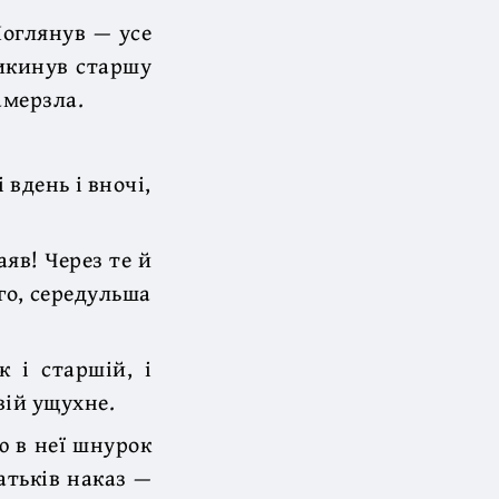
Поглянув — усе
викинув старшу
амерзла.
 вдень і вночі,
аяв! Через те й
го, середульша
к і старшій, і
вій ущухне.
ю в неї шнурок
атьків наказ —