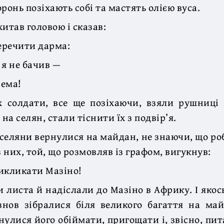
ронь позіхають собі та мастять олією вуса.
итав головою і сказав:
перечити дарма:
 я не бачив —
нема!
х солдати, все ще позіхаючи, взяли рушниці 
 на селян, стали тіснити їх з подвір’я.
селяни вернулися на майдан, не знаючи, що роб
 них, той, що розмовляв із графом, вигукнув:
икликати Мазіно!
 листа й надіслали до Мазіно в Африку. І якось
знов зібралися біля великого багаття на май
нулися його обіймати, пригощати і, звісно, пит