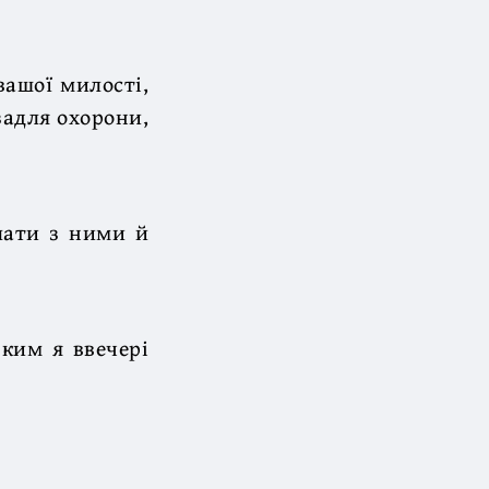
ашої милості,
 задля охорони,
лати з ними й
 ким я ввечері