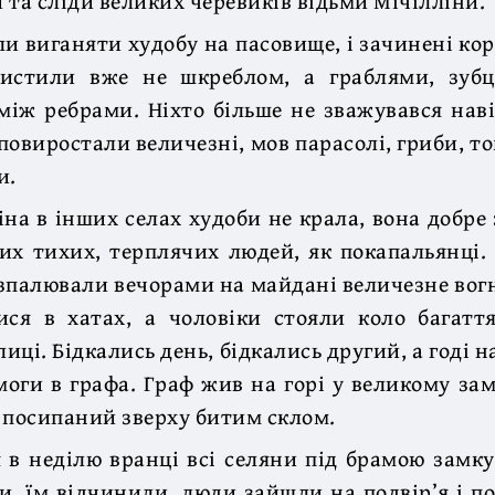
 та сліди великих черевиків відьми Мічілліни.
и виганяти худобу на пасовище, і зачинені кор
чистили вже не шкреблом, а граблями, зубц
іж ребрами. Ніхто більше не зважувався нав
 повиростали величезні, мов парасолі, гриби, т
и.
іна в інших селах худоби не крала, вона добре 
их тихих, терплячих людей, як покапальянці.
зпалювали вечорами на майдані величезне вог
ися в хатах, а чоловіки стояли коло багаття
иці. Бідкались день, бідкались другий, а годі 
оги в графа. Граф жив на горі у великому за
 посипаний зверху битим склом.
 в неділю вранці всі селяни під брамою замку
и. їм відчинили, люди зайшли на подвір’я і п