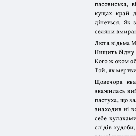
пасовиська, в
кущах край д
дінеться. Як 
селяни вмирают
Люта відьма М
Нищить бідну 
Кого ж оком о
Той, як мертви
Щовечора ква
зважилась вий
пастуха, що за
знаходив ні во
себе кулаками
слідів худоби