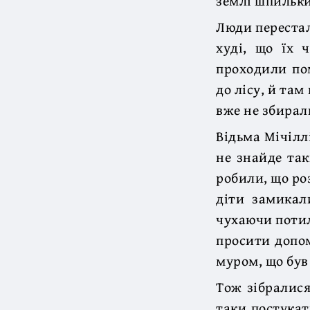
землі шпильки
Люди перестал
худі, що їх 
проходили пом
до лісу, й там
вже не збирал
Відьма Мічілл
не знайде так
робили, що ро
діти замикал
чухаючи потил
просити допом
муром, що був
Тож зібралися
таки постукат