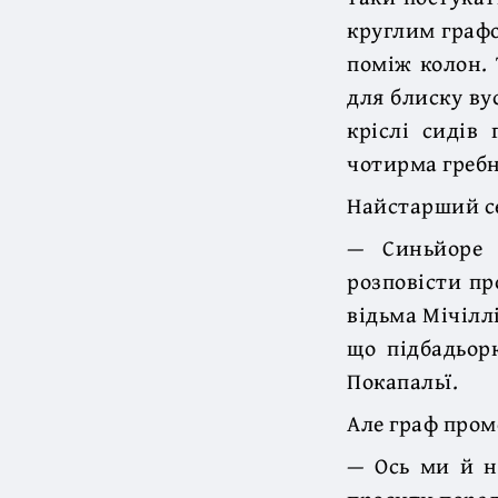
круглим граф
поміж колон. 
для блиску ву
кріслі сидів
чотирма греб
Найстарший се
— Синьйоре 
розповісти пр
відьма Мічілл
що підбадьор
Покапальї.
Але граф промо
— Ось ми й н