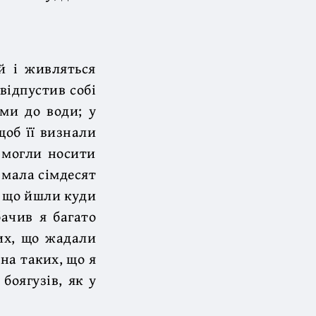
й і живляться
відпустив собі
ми до води; у
щоб її визнали
 могли носити
о мала сімдесят
, що йшли куди
бачив я багато
вих, що жадали
 на таких, що я
боягузів, як у