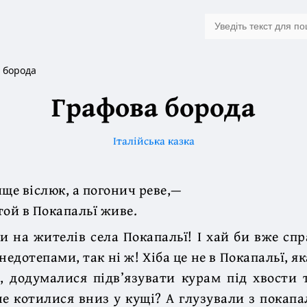
 борода
Графова борода
Італійська казка
ище віслюк, а погонич реве,—
 той в Покапальї живе.
и на жителів села Покапальї! І хай би вже сп
недотепами, так ні ж! Хіба це не в Покапальї, я
, додумалися підв’язувати курам під хвости
не котилися вниз у кущі? А глузували з покапа