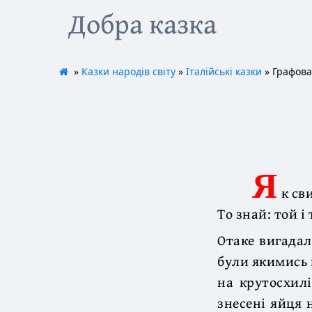
Добра казка
»
Казки народів світу
»
Італійські казки
» Графова
Я
к св
То знай: той і
Отаке вигадал
були якимись 
на крутосхилі
знесені яйця 