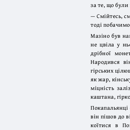
за те, що були
— Смійтесь, с
тоді побачимо
Мазіно був на
не цвіла у нь
дрібної моне
Народився ві
гірських цілющ
як жар, кінськ
міцність залі
каштана, гірк
Покапальянці 
він пішов до в
коїтися в По