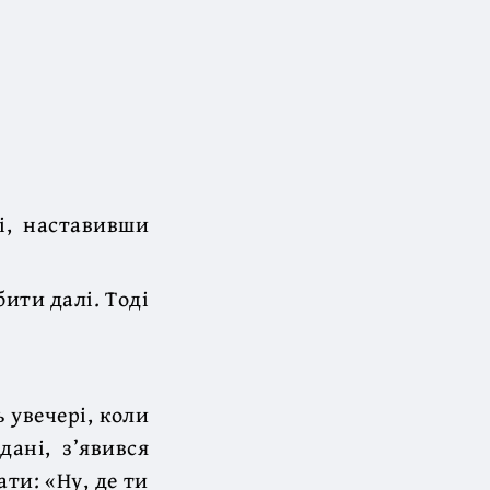
і, наставивши
ити далі. Тоді
 увечері, коли
дані, з’явився
ати: «Ну, де ти