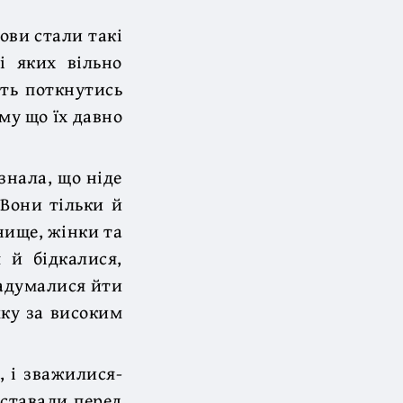
ови стали такі
і яких вільно
іть поткнутись
ому що їх давно
знала, що ніде
 Вони тільки й
нище, жінки та
 й бідкалися,
надумалися йти
мку за високим
, і зважилися-
оставали перед