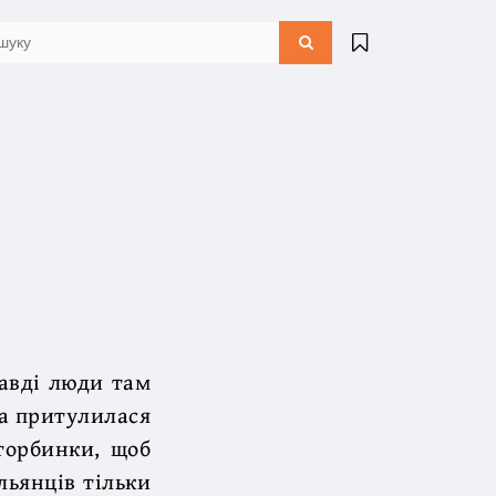
равді люди там
ка притулилася
 торбинки, щоб
льянців тільки