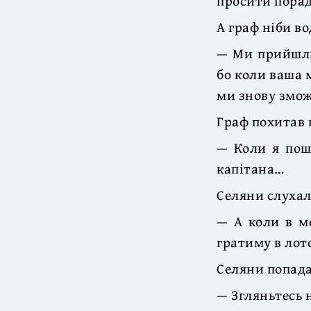
просити порад
А граф ніби во
— Ми прийшли
бо коли ваша м
ми знову змож
Граф похитав 
— Коли я пош
капітана…
Селяни слухали
— А коли в ме
гратиму в лот
Селяни попад
— Згляньтесь 