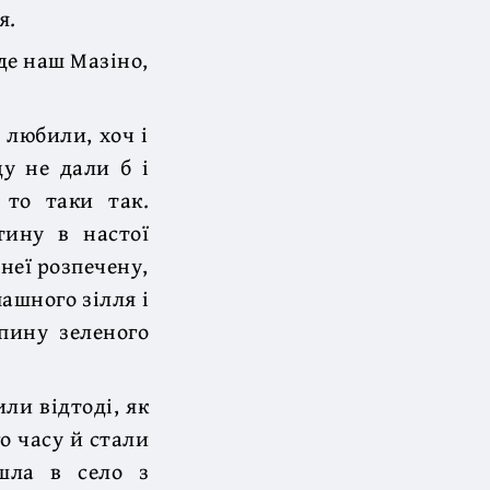
я.
де наш Мазіно,
 любили, хоч і
ду не дали б і
 то таки так.
тину в настої
 неї розпечену,
пашного зілля і
шпину зеленого
ли відтоді, як
го часу й стали
йшла в село з