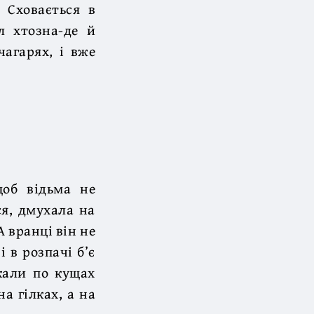
. Сховається в
л хтозна-де й
чагарях, і вже
щоб відьма не
ся, дмухала на
А вранці він не
і в розпачі б’є
укали по кущах
а гілках, а на