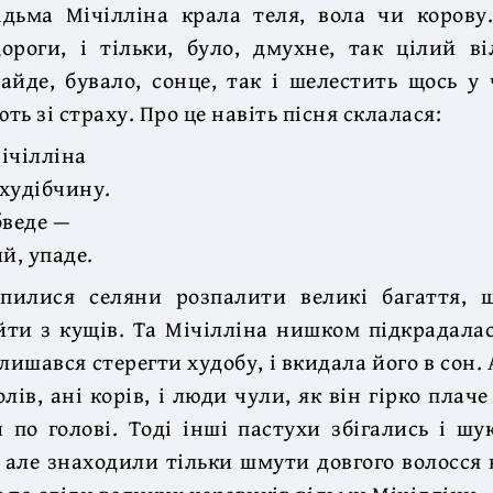
ідьма Мічілліна крала теля, вола чи корову
ороги, і тільки, було, дмухне, так цілий ві
зайде, бувало, сонце, так і шелестить щось у 
ь зі страху. Про це навіть пісня склалася:
ічілліна
худібчину.
бведе —
й, упаде.
пилися селяни розпалити великі багаття, 
ти з кущів. Та Мічілліна нишком підкрадала
лишався стерегти худобу, і вкидала його в сон. 
лів, ані корів, і люди чули, як він гірко плаче 
 по голові. Тоді інші пастухи збігались і ш
, але знаходили тільки шмути довгого волосся н