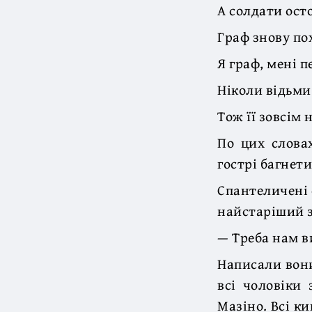
А солдати осто
Граф знову пох
Я граф, мені 
Ніколи відьми
Тож її зовсім 
По цих слова
гострі багнети
Спантеличені 
найстаріший з
— Треба нам в
Написали вони
всі чоловіки 
Мазіно. Всі ки