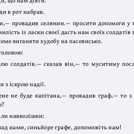
и, що нам діяти.
ди в рот набрав.
,— провадив селянин.— просити допомоги у в
илість із ласки своєї дасть нам своїх солдатів
емо виганяти худобу на пасовисько.
головою:
лю солдатів.— сказав він,— то муситиму пос
 з іскрою надії.
не не буде капітана,— провадив граф,— то з
о?
али навколішки:
над нами, синьйоре графе, допоможіть нам!