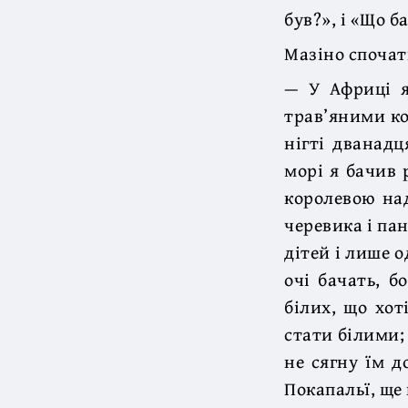
був?», і «Що б
Мазіно спочатк
— У Африці я
трав’яними ко
нігті дванад
морі я бачив 
королевою на
черевика і пан
дітей і лише 
очі бачать, б
білих, що хот
стати білими; 
не сягну їм д
Покапальї, ще 