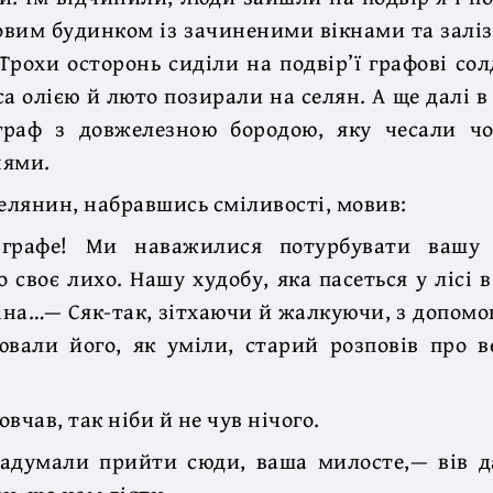
овим будинком із зачиненими вікнами та залі
Трохи осторонь сиділи на подвір’ї графові со
са олією й люто позирали на селян. А ще далі 
 граф з довжелезною бородою, яку чесали ч
нями.
лянин, набравшись сміливості, мовив:
графе! Ми наважилися потурбувати вашу 
о своє лихо. Нашу худобу, яка пасеться у лісі в
іна…— Сяк-так, зітхаючи й жалкуючи, з допомог
ювали його, як уміли, старий розповів про в
вчав, так ніби й не чув нічого.
адумали прийти сюди, ваша милосте,— вів д