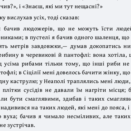
ачив?», і «Знаєш, які ми тут нещасні?»
у вислухав усіх, тоді сказав:
 бачив людожерів, що не можуть їсти люде
никами; в пустелі я бачив одного шаленця, що 
цять метрів завдовжки,— думав докопатись ни
рибину в черевикові й пантофлі: вона хотіла, 
д усіма рибами тільки тому, що інші риби не
тофлі; в Сіцілії мені довелось бачити жінку, щ
одну каструлю; у Неаполі траплялись мені люди
о плітки сусідів не давали їм нагріти місця; 
іли бути смаглявими, здибав і таких смагля
надивився на таких людей, які мені до пояса, і
о вуха; бачив я чимало несміливих, але таких 
не зустрічав.