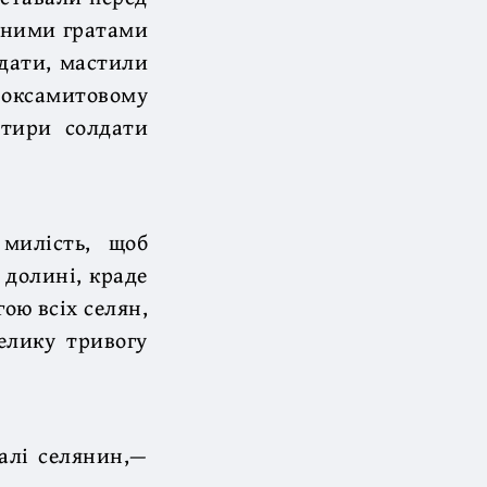
зними гратами
лдати, мастили
в оксамитовому
отири солдати
милість, щоб
 долині, краде
ою всіх селян,
елику тривогу
алі селянин,—