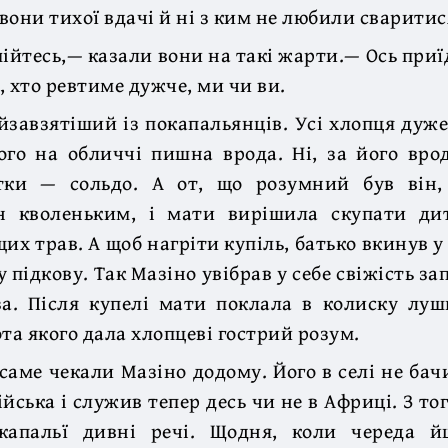
 вони тихої вдачі й ні з ким не любили сваритис
мійтесь,— казали вони на такі жарти.— Ось приї
, хто ревтиме дужче, ми чи ви.
йзавзятіший із покапальянців. Усі хлопця дуже
ого на обличчі пишна врода. Ні, за його вро
тки — сольдо. А от, що розумний був він,
н кволеньким, і мати вирішила скупати ди
их трав. А щоб нагріти купіль, батько вкинув у
у підкову. Так Мазіно увібрав у себе свіжість за
за. Після купелі мати поклала в колиску лу
ота якого дала хлопцеві гострий розум.
саме чекали Мазіно додому. Його в селі не бачи
ійська і служив тепер десь чи не в Африці. З то
капальї дивні речі. Щодня, коли череда 