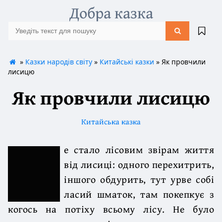
Добра казка
»
Казки народів світу
»
Китайські казки
» Як провчили
лисицю
Як провчили лисицю
Китайська казка
е стало лісовим звірам життя
від лисиці: одного перехитрить,
іншого обдурить, тут урве собі
ласий шматок, там покепкує з
когось на потіху всьому лісу. Не було