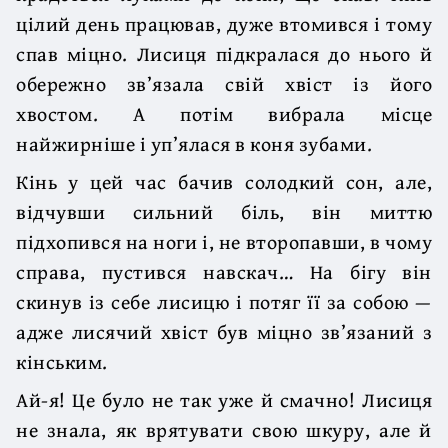
цілий день працював, дуже втомився і тому
спав міцно. Лисиця підкралася до нього й
обережно зв’язала свій хвіст із його
хвостом. А потім вибрала місце
найжирніше і уп’ялася в коня зубами.
Кінь у цей час бачив солодкий сон, але,
відчувши сильний біль, він миттю
підхопився на ноги і, не второпавши, в чому
справа, пустився навскач… На бігу він
скинув із себе лисицю і потяг її за собою —
адже лисячий хвіст був міцно зв’язаний з
кінським.
Ай-я! Це було не так уже й смачно! Лисиця
не знала, як врятувати свою шкуру, але й