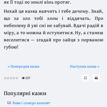
як її тоді по землі кінь протяг.
Нехай ця казка навчить і тебе дечому. Знай,
що за зло тобі злом і віддячать. Про
небезпеку й уві сні не забувай. Вдачі радій в
міру, а то можна й оступитися. Ну, а станеш
веселитися — згадай про зайця з порваною
губою!
« Попередня казка
Наступна казка »
337
Популярні казки
Вовк і семеро козенят