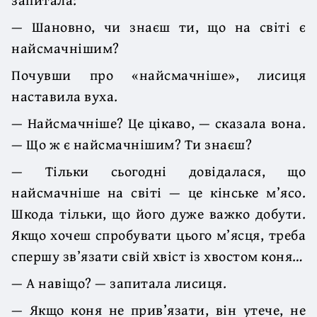
— Шановно, чи знаєш ти, що на світі є
найсмачнішим?
Почувши про «найсмачніше», лисиця
наставила вуха.
— Найсмачніше? Це цікаво, — сказала вона.
— Що ж є найсмачнішим? Ти знаєш?
— Тільки сьогодні довідалася, що
найсмачніше на світі — це кінське м’ясо.
Шкода тільки, що його дуже важко добути.
Якщо хочеш спробувати цього м’ясця, треба
спершу зв’язати свій хвіст із хвостом коня…
— А навіщо? — запитала лисиця.
— Якщо коня не прив’язати, він утече, не