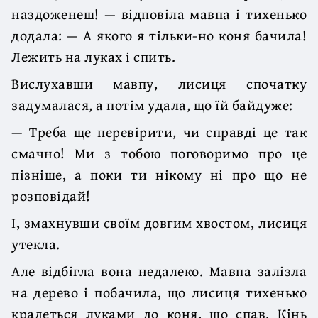
наздоженеш! — відповіла мавпа і тихенько
додала: — А якого я тільки-но коня бачила!
Лежить на луках і спить.
Вислухавши мавпу, лисиця спочатку
задумалася, а потім удала, що їй байдуже:
— Треба ще перевірити, чи справді це так
смачно! Ми з тобою поговоримо про це
пізніше, а поки ти нікому ні про що не
розповідай!
І, змахнувши своїм довгим хвостом, лисиця
утекла.
Але відбігла вона недалеко. Мавпа залізла
на дерево і побачила, що лисиця тихенько
крадеться луками до коня, що спав. Кінь