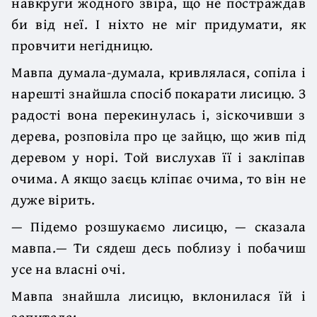
навкруги жодного звіра, що не постраждав
би від неї. І ніхто не міг придумати, як
провчити негідницю.
Мавпа думала-думала, кривлялася, сопіла і
нарешті знайшла спосіб покарати лисицю. З
радості вона перекинулась і, зіскочивши з
дерева, розповіла про це зайцю, що жив під
деревом у норі. Той вислухав її і закліпав
очима. А якщо заєць кліпає очима, то він не
дуже вірить.
— Підемо розшукаємо лисицю, — сказала
мавпа.— Ти сядеш десь поблизу і побачиш
усе на власні очі.
Мавпа знайшла лисицю, вклонилася їй і
запитала: