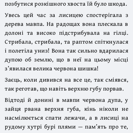
позбутися розкішного хвоста їй було шкода.
Увесь цей час за лисицею спостерігала з
дерева мавпа. На радощах вона плескала в
долоні та високо підстрибувала на гілці.
Стрибала, стрибала, та раптом спіткнулася
і полетіла униз! Вона так сильно вдарилася
дупою об землю, що в неї на цьому місці
з’явилася велика червона шишка!
Заєць, коли дивився на все це, так сміявся,
так реготав, що навіть верхню губу порвав.
Відтоді й донині в мавпи червона дупа, у
зайця рвана верхня губа, кінь ніколи не
насмілюється спати лежачи, а в лисиці на
рудому хутрі бурі плями — пам’ять про те,