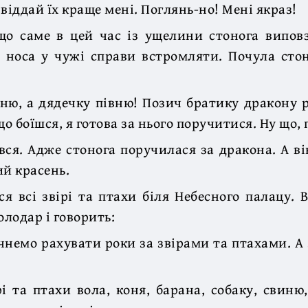
віддай їх краще мені. Поглянь-но! Мені якраз!
що саме в цей час із ущелини стонога випов
 носа у чужі справи встромляти. Почула сто
ню, а дядечку півню! Позич братику дракону р
що боїшся, я готова за нього поручитися. Ну що
вся. Адже стонога поручилася за дракона. А він,
ий красень.
ся всі звірі та птахи біля Небесного палацу.
лодар і говорить:
чнемо рахувати роки за звірами та птахами. А
рі та птахи вола, коня, барана, собаку, свиню,