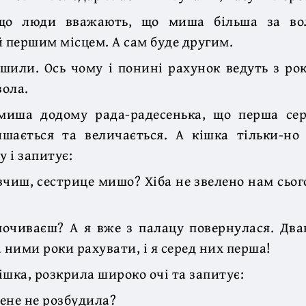
що люди вважають, що миша більша за вол
й першим місцем. А сам буде другим.
ішили. Ось чому і понині рахунок ведуть з ро
вола.
миша додому рада-радесенька, що перша сере
ишається та величається. А кішка тільки-но 
 і запитує:
чиш, сестрице мишо? Хіба не звелено нам сьог
очиваєш? А я вже з палацу повернулася. Два
 ними роки рахувати, і я серед них перша!
ішка, розкрила широко очі та запитує:
ене не розбудила?