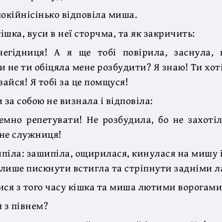
покійнісінько відповіла миша.
шка, вуси в неї сторчма, та як закричить:
гідниця! А я ще тобі повірила, заснула,
и не ти обіцяла мене розбудити? Я знаю! Ти хо
вайся! Я тобі за це помщуся!
за собою не визнала і відповіла:
мно репетувати! Не розбудила, бо не захоті
 не служниця!
кипіла: зашипіла, ощирилася, кинулася на мишу і
лише пискнути встигла та стріпнути задніми 
ися з того часу кішка та миша лютими ворогами
 з півнем?