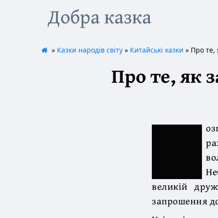
Добра казка
»
Казки народів світу
»
Китайські казки
» Про те,
Про те, як
оз
ра
во
Не
великій друж
запрошення до