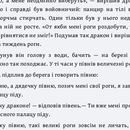
о, а мене неодмінно виберуть», — вирішив дра
о і справді був войовничий: панцир на тілі 
орчма стирчать. Один тільки був у нього не
а ній не росте. «От якби мені роги роздобути, 
рівнятися не зміг!» Подумав так дракон і вирі
а тиждень роги.
унув він голову з води, бачить — на березі
но так походжає. У ті часи у півнів величезні р
 підплив до берега і говорить півню:
ню, а дядечку півню, позич мені свої роги, я за
ацу піду.
ку драконе! — відповів півень.— Ти вже мені про
сного палацу піду.
ку півню, такі великі роги зовсім не личать,