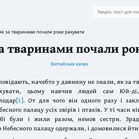
 як за тваринами почали роки рахувати
 за тваринами почали ро
Китайська казка
повідають, начебто у давнину не знали, як за 
хувати, цьому навчив людей сам Юй-ді
лодар
[1]
. От для чого він одного разу і зак
бесного палацу усіх звірів і птахів. У ті часи 
бі були і жили разом, немов сестри. Зра
 Небесного палацу одержали, і домовилися йти