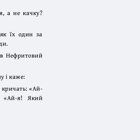
я, а не качку?
 як їх один за
ди.
зав Нефритовий
у і каже:
і кричать: «Ай-
 «Ай-я! Який