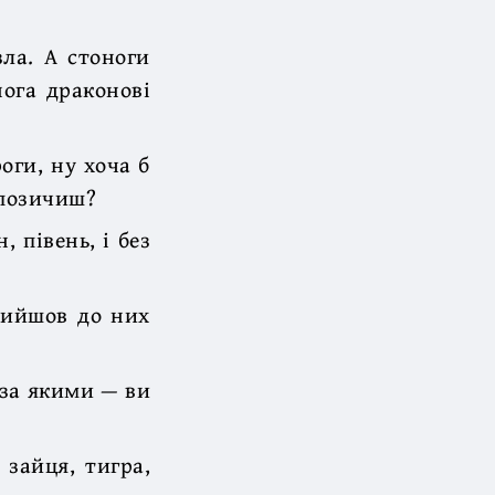
зла. А стоноги
нога драконові
оги, ну хоча б
, позичиш?
 півень, і без
 Вийшов до них
 за якими — ви
 зайця, тигра,