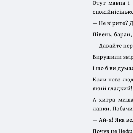
Отут мавпа і
спокійнісінько
— Не вірите? 
Півень, баран,
— Давайте пер
Вирушили звір
І що б ви дума
Коли повз люд
який гладкий!
А хитра миша
лапки. Побачил
— Ай-я! Яка в
Почув це Нефр