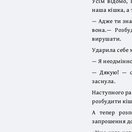
Усім відомо, 
наша кішка, а
— Адже ти зна
вона.— Розбу
вирушати.
Ударила себе 
— Я неодмінно
— Дякую! — с
заснула.
Наступного ра
розбудити кіш
А тепер розп
запрошення до