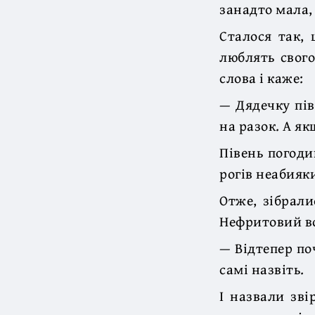
занадто мала, 
Сталося так, 
люблять свого
слова і каже:
— Дядечку пів
на разок. А як
Півень погоди
рогів неабияк
Отже, зібрали
Нефритовий во
— Відтепер по
самі назвіть.
І назвали зві