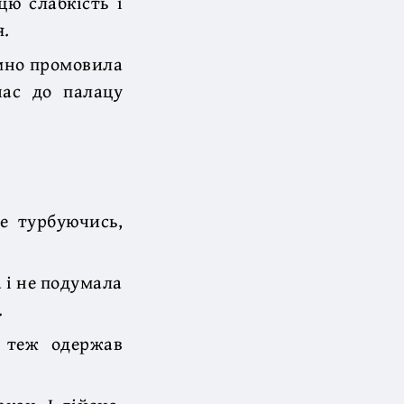
цю слабкість і
я.
емно промовила
час до палацу
е турбуючись,
 і не подумала
.
н теж одержав