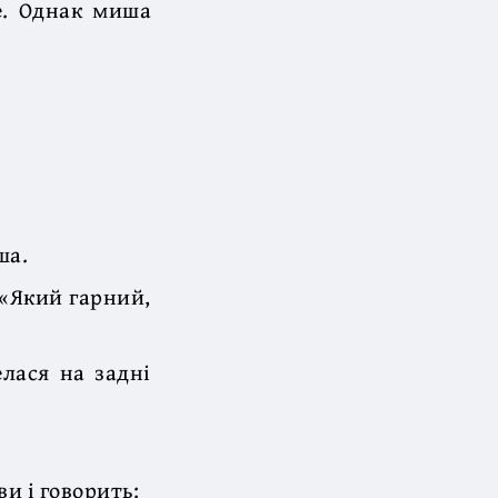
е. Однак миша
ша.
 «Який гарний,
лася на задні
и і говорить: