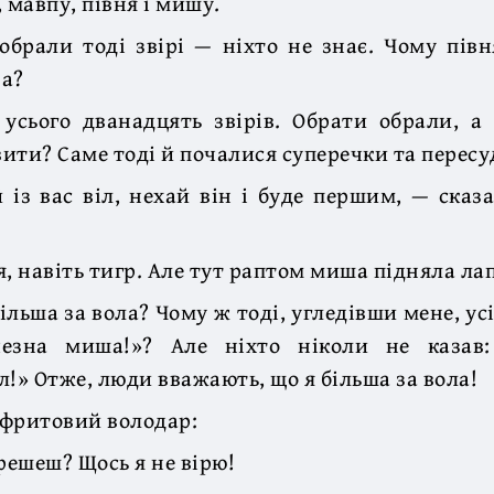
 мавпу, півня і мишу.
обрали тоді звірі — ніхто не знає. Чому півн
ва?
усього дванадцять звірів. Обрати обрали, а
ити? Саме тоді й почалися суперечки та пересу
із вас віл, нехай він і буде першим, — ска
, навіть тигр. Але тут раптом миша підняла лап
більша за вола? Чому ж тоді, угледівши мене, ус
чезна миша!»? Але ніхто ніколи не казав:
л!» Отже, люди вважають, що я більша за вола!
ефритовий володар:
решеш? Щось я не вірю!