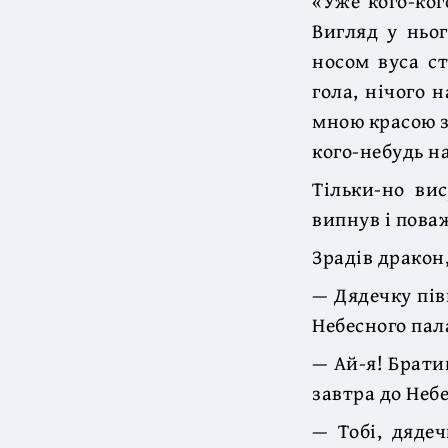
«Уже кого-ког
Вигляд у ньог
носом вуса ст
гола, нічого н
мною красою з
кого-небудь н
Тільки-но вис
випнув і поваж
Зрадів дракон,
— Дядечку пів
Небесного пал
— Ай-я! Брати
завтра до Небе
— Тобі, дядеч