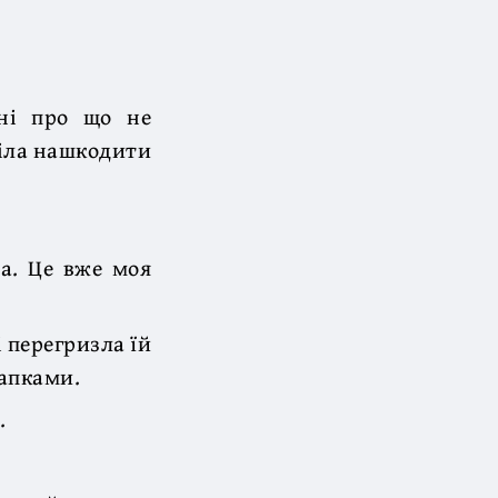
 ні про що не
тіла нашкодити
ла. Це вже моя
 перегризла їй
лапками.
.