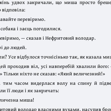
 кінь удвох закричали, що миша просто бреш
 відповіла:
Давайте перевіримо.
 собака і заєць погодилися.
евіримо, — сказав і Нефритовий володар.
і до людей.
ли? Усе відбулося точнісінько так, як казала ми
ей проходив віл, усі навперебій хвалили його:
» Тільки ніхто не сказав: «Який величезний!»
 тим часом видерлася волу на спину й підве
и її люди і як закричать:
еличезна миша!
итовий володар власними вухами, насупив бров