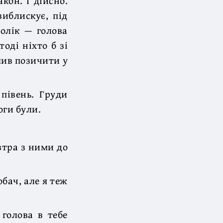
кон. І дійсно.
виблискує, під
долік — голова
тоді ніхто б зі
шив позичити у
 півень. Груди
оги були.
втра з ними до
бач, але я теж
 голова в тебе