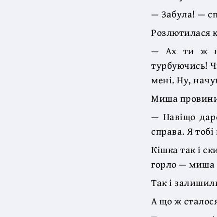
— Забула! — с
Розлютилася кі
— Ах ти ж не
турбуючись! Ч
мені. Ну, начу
Миша провини 
— Навіщо даре
справа. Я тобі
Кішка так і с
горло — миша 
Так і залишил
А що ж сталося