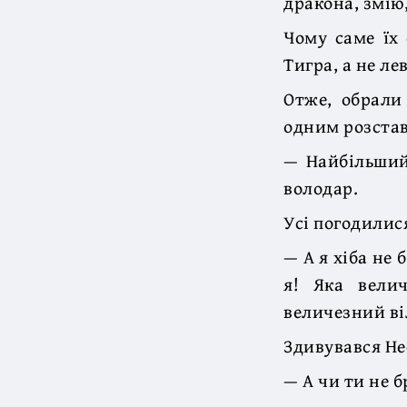
дракона, змію,
Чому саме їх 
Тигра, а не ле
Отже, обрали 
одним розстав
— Найбільший 
володар.
Усі погодилися
— А я хіба не 
я! Яка вели
величезний ві
Здивувався Н
— А чи ти не б