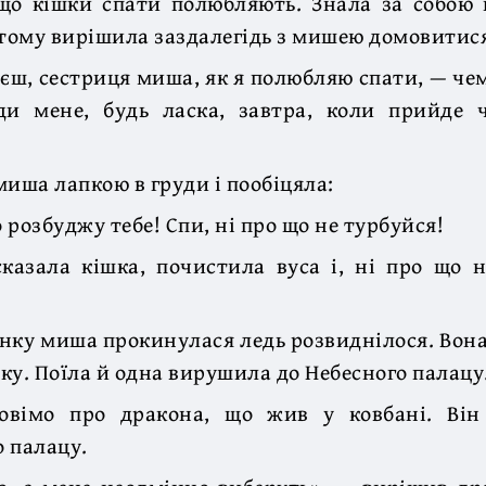
що кішки спати полюбляють. Знала за собою 
 тому вирішила заздалегідь з мишею домовитис
єш, сестриця миша, як я полюбляю спати, — ч
ди мене, будь ласка, завтра, коли прийде 
миша лапкою в груди і пообіцяла:
 розбуджу тебе! Спи, ні про що не турбуйся!
казала кішка, почистила вуса і, ні про що н
нку миша прокинулася ледь розвиднілося. Вона
ку. Поїла й одна вирушила до Небесного палацу
овімо про дракона, що жив у ковбані. Ві
 палацу.