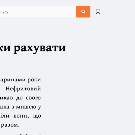
ки рахувати
тваринами роки
, Нефритовий
ликав до свого
кішка з мишею у
діли вони, що
 разом.