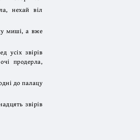
а, нехай віл
ку миші, а вже
д усіх звірів
очі продерла,
одні до палацу
надцять звірів