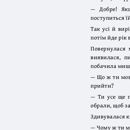
— Добре! Як
поступиться ї
Так усі й вир
потім йде рік 
Повернулася 
виявилася, п
побачила мишу
— Що ж ти мов
прийти?
— Ти усе ще п
обрали, щоб за
Здивувалася к
— Чому ж ти м