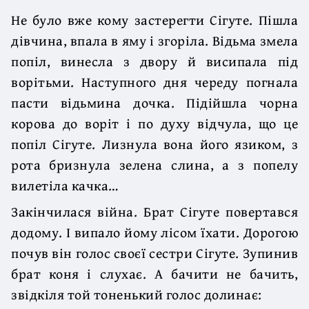
Не було вже кому застерегти Сігуте. Пішла
дівчина, впала в яму і згоріла. Відьма змела
попіл, винесла з двору й висипала під
ворітьми. Наступного дня череду погнала
пасти відьмина дочка. Підійшла чорна
корова до воріт і по духу відчула, що це
попіл Сігуте. Лизнула вона його язиком, з
рота бризнула зелена слина, а з попелу
вилетіла качка…
Закінчилася війна. Брат Сігуте повертався
додому. І випало йому лісом їхати. Дорогою
почув він голос своєї сестри Сігуте. Зупинив
брат коня і слухає. А бачити не бачить,
звідкіля той тоненький голос долинає: