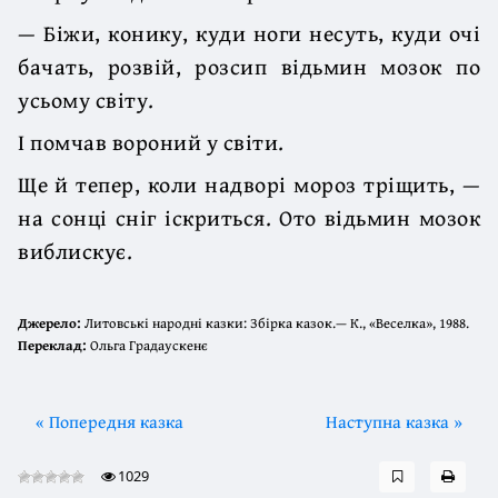
— Біжи, конику, куди ноги несуть, куди очі
бачать, розвій, розсип відьмин мозок по
усьому світу.
І помчав вороний у світи.
Ще й тепер, коли надворі мороз тріщить, —
на сонці сніг іскриться. Ото відьмин мозок
виблискує.
Джерело:
Литовські народні казки: Збірка казок.— К., «Веселка», 1988.
Переклад:
Ольга Градаускенє
« Попередня казка
Наступна казка »
1029