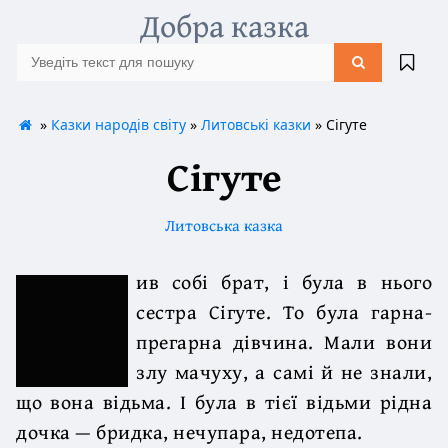
Добра казка
»
Казки народів світу
»
Литовські казки
» Сігуте
Сігуте
Литовська казка
ив собі брат, і була в нього
сестра Сігуте. То була гарна-
прегарна дівчина. Мали вони
злу мачуху, а самі й не знали,
що вона відьма. І була в тієї відьми рідна
дочка — бридка, нечупара, недотепа.