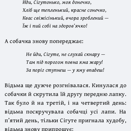
Йди, Сігутонько, моя донечко,
Хліб ще тепленький, красне сонечко,
Квас свіжісінький, вчора зроблений —
Їж і пий собі на здоров’ячко!
А собачка знову попереджає:
Не йди, Сігуте, не слухай скнару —
Там під порогом повна яма жару!
За поріг ступнеш — у яму впадеш!
Відьма ще дужче розгнівалася. Кинулася до
собачки й скрутила їй другу передню лапку.
Так було й на третій, і на четвертий день:
відьма поскручувала собачці усі лапи. На
п’ятий день, тільки Сігуте пригнала худобу,
відьма знову припрошує: