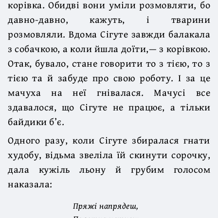
корівка. Обидві вони уміли розмовляти, бо
давно-давно, кажуть, і тварини
розмовляли. Вдома Сігуте завжди балакала
з собачкою, а коли йшла доїти,— з корівкою.
Отак, бувало, стане говорити то з тією, то з
тією та й забуде про свою роботу. І за це
мачуха на неї гнівалася. Мачусі все
здавалося, що Сігуте не працює, а тільки
байдики б’є.
Одного разу, коли Сігуте збиралася гнати
худобу, відьма звеліла їй скинути сорочку,
дала кужіль льону й грубим голосом
наказала:
Пряжі напрядеш,