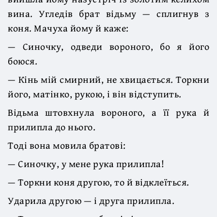
вина. Угледів брат відьму — сплигнув з
коня. Мачуха йому й каже:
— Синочку, одведи вороного, бо я його
боюся.
— Кінь мій смирний, не хвицається. Торкни
його, матінко, рукою, і він відступить.
Відьма штовхнула вороного, а її рука й
прилипла до нього.
Тоді вона мовила братові:
— Синочку, у мене рука прилипла!
— Торкни коня другою, то й відклеїться.
Ударила другою — і друга прилипла.