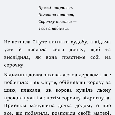
Пряжі напрядеш,
Полотна натчеш,
Сорочку пошиєш —
Тоді й надінеш.
Не встигла Сігуте вигнати худобу, а відьма
уже й послала свою дочку, щоб та
вислідила, як вона прястиме собі на
сорочку.
Відьмина дочка заховалася за деревом і все
побачила: і як Сігуте, обійнявши корову за
шию, плакала, як корова кужіль льону
проковтнула і як потім сорочку відригнула.
Прийшла мачушина дочка додому й про
все, що побачила, розповіла своїй матері.