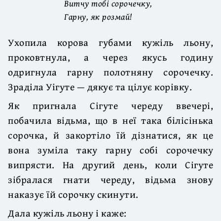
Витчу тобі сорочечку,
Гарну, як розмай!
Ухопила корова губами кужіль льону,
проковтнула, а через якусь годину
одригнула гарну полотняну сорочечку.
Зраділа Уігуте — дякує та цілує корівку.
Як пригнала Сігуте череду ввечері,
побачила відьма, що в неї така білісінька
сорочка, й закортіло їй дізнатися, як це
вона зуміла таку гарну собі сорочечку
випрясти. На другий день, коли Сігуте
зібралася гнати череду, відьма знову
наказує їй сорочку скинути.
Дала кужіль льону і каже: