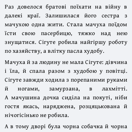
Раз довелося братові поїхати на війну в
далекі краї. Залишилася його сестра з
мачухою одна жити. Стала мачуха поїдом
їсти свою пасербицю, тяжко над нею
знущатися. Сігуте робила найгіршу роботу
по хазяйству, а влітку пасла худобу.
Мачуха й за людину не мала Сігуте: дівчина
і їла, й спала разом з худобою у повітці.
Сігуте завжди ходила з порепаними руками
й ногами, замурзана, в лахмітті.
А мачушина дочка сиділа на покуті, ніби
гостя якась, наряджена, розцяцькована й
нічогісінько не робила.
А в тому дворі була чорна собачка й чорна