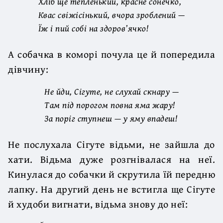
Хліб ще тепленький, красне сонечко,
Квас свіжісінький, вчора зроблений —
Їж і пий собі на здоров’ячко!
А собачка в коморі почула це й попередила
дівчину:
Не йди, Сігуте, не слухай скнару —
Там під порогом повна яма жару!
За поріг ступнеш — у яму впадеш!
Не послухала Сігуте відьми, не зайшла до
хати. Відьма дуже розгнівалася на неї.
Кинулася до собачки й скрутила їй передню
лапку. На другий день не встигла ще Сігуте
й худоби вигнати, відьма знову до неї: