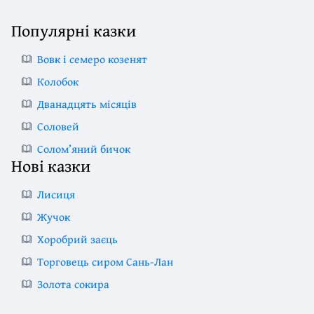
Популярні казки
Вовк і семеро козенят
Колобок
Дванадцять місяців
Соловей
Солом’яний бичок
Нові казки
Лисиця
Жучок
Хоробрий заєць
Торговець сиром Сань-Лан
Золота сокира