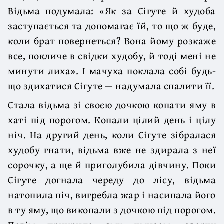
Відьма подумала: «Як за Сігуте й худоба
заступається та допомагає їй, то що ж буде,
коли брат повернеться? Вона йому розкаже
все, покличе в свідки худобу, й тоді мені не
минути лиха». І мачуха поклала собі будь-
що здихатися Сігуте — надумала спалити її.
Стала відьма зі своєю дочкою копати яму в
хаті під порогом. Копали цілий день і цілу
ніч. На другий день, коли Сігуте зібралася
худобу гнати, відьма вже не здирала з неї
сорочку, а ще й приголубила дівчину. Поки
Сігуте догнала череду до лісу, відьма
натопила піч, вигребла жар і насипала його
в ту яму, що викопали з дочкою під порогом.