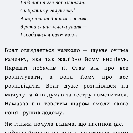
І під ворітьми порозсипала.
Ой братику-голубчику!
А корівка той попіл злизала,
З рота слина зелена упала —
І зробилась я качечкою…
Брат оглядається навколо — шукає очима
качечку, яка так жалібно йому виспівує.
Нарешті побачив її. Став він про все
розпитувати, а вона йому про все
розповідати. Брат дуже розгнівався на
мачуху та й надумав за сестру помститися.
Намазав він товстим шаром смоли свого
коня і рушив додому.
Як тільки почула відьма, що пасинок їде,—
вийшла йому назустріч із золотим келихом