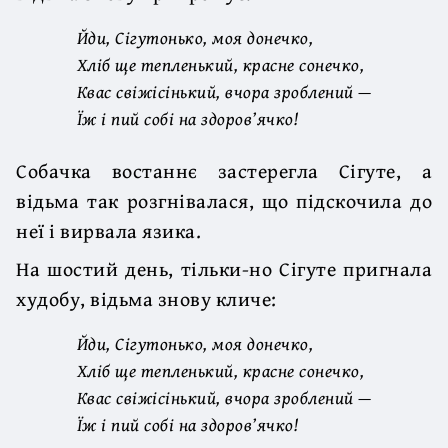
Йди, Сігутонько, моя донечко,
Хліб ще тепленький, красне сонечко,
Квас свіжісінький, вчора зроблений —
Їж і пий собі на здоров’ячко!
Собачка востаннє застерегла Сігуте, а
відьма так розгнівалася, що підскочила до
неї і вирвала язика.
На шостий день, тільки-но Сігуте пригнала
худобу, відьма знову кличе:
Йди, Сігутонько, моя донечко,
Хліб ще тепленький, красне сонечко,
Квас свіжісінький, вчора зроблений —
Їж і пий собі на здоров’ячко!