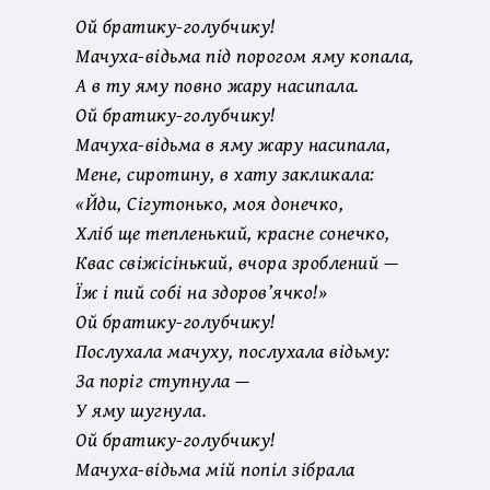
Ой братику-голубчику!
Мачуха-відьма під порогом яму копала,
А в ту яму повно жару насипала.
Ой братику-голубчику!
Мачуха-відьма в яму жару насипала,
Мене, сиротину, в хату закликала:
«Йди, Сігутонько, моя донечко,
Хліб ще тепленький, красне сонечко,
Квас свіжісінький, вчора зроблений —
Їж і пий собі на здоров’ячко!»
Ой братику-голубчику!
Послухала мачуху, послухала відьму:
За поріг ступнула —
У яму шугнула.
Ой братику-голубчику!
Мачуха-відьма мій попіл зібрала