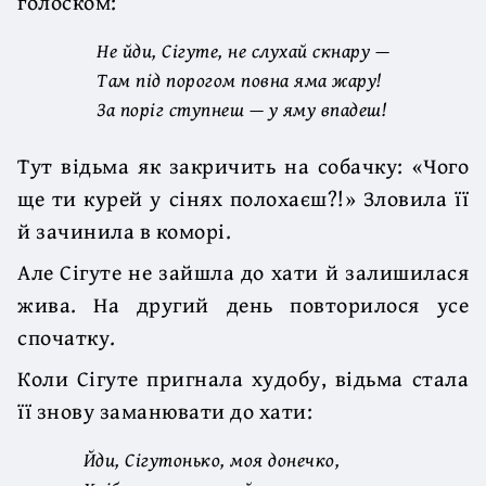
голоском:
Не йди, Сігуте, не слухай скнару —
Там під порогом повна яма жару!
За поріг ступнеш — у яму впадеш!
Тут відьма як закричить на собачку: «Чого
ще ти курей у сінях полохаєш?!» Зловила її
й зачинила в коморі.
Але Сігуте не зайшла до хати й залишилася
жива. На другий день повторилося усе
спочатку.
Коли Сігуте пригнала худобу, відьма стала
її знову заманювати до хати:
Йди, Сігутонько, моя донечко,