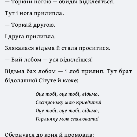
— Торкни ногою — обидві відклеяться.
Тут і нога прилипла.
— Торкай другою.
І друга прилипла.
Злякалася відьма й стала проситися.
— Бий лобом — уся відклеїшся!
Відьма бах лобом — і лоб прилип. Тут брат
бідолашної Сігуте й каже:
Оце тобі, оце тобі, відьмо,
Сестроньку мою кривдити!
Оце тобі, оце тобі, відьмо,
Горличку мою спалювати!
Обернувся до коня й промовив: