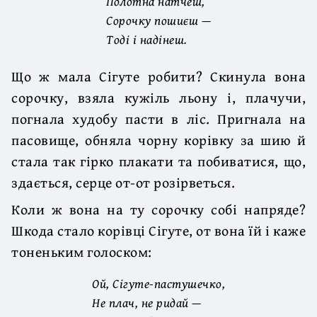
Полотна натчеш,
Сорочку пошиєш —
Тоді і надінеш.
Що ж мала Сігуте робити? Скинула вона
сорочку, взяла кужіль льону і, плачучи,
погнала худобу пасти в ліс. Пригнала на
пасовище, обняла чорну корівку за шию й
стала так гірко плакати та побиватися, що,
здається, серце от-от розірветься.
Коли ж вона на ту сорочку собі напряде?
Шкода стало корівці Сігуте, от вона їй і каже
тоненьким голоском:
Ой, Сігуте-пастушечко,
Не плач, не ридай —