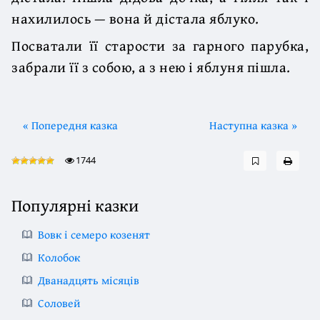
нахилилось — вона й дістала яблуко.
Посватали її старости за гарного парубка,
забрали її з собою, а з нею і яблуня пішла.
« Попередня казка
Наступна казка »
1744
Популярні казки
Вовк і семеро козенят
Колобок
Дванадцять місяців
Соловей