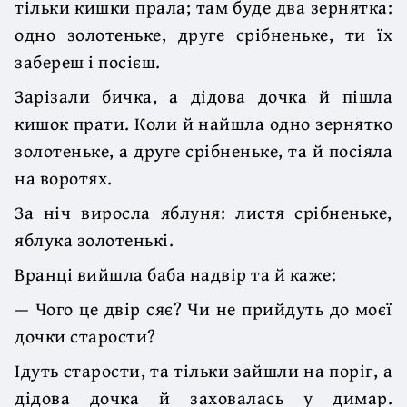
тільки кишки прала; там буде два зернятка:
одно золотеньке, друге срібненьке, ти їх
забереш і посієш.
Зарізали бичка, а дідова дочка й пішла
кишок прати. Коли й найшла одно зернятко
золотеньке, а друге срібненьке, та й посіяла
на воротях.
За ніч виросла яблуня: листя срібненьке,
яблука золотенькі.
Вранці вийшла баба надвір та й каже:
— Чого це двір сяє? Чи не прийдуть до моєї
дочки старости?
Ідуть старости, та тільки зайшли на поріг, а
дідова дочка й заховалась у димар.