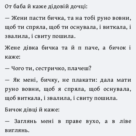
От баба й каже дідовій дочці:
— Жени пасти бичка, та на тобі руно вовни,
щоб ти спряла, щоб ти оснувала, і виткала, і
звалила, і свиту пошила.
Жене дівка бичка та й п паче, а бичок і
каже:
— Чого ти, сестричко, плачеш?
— Як мені, бичку, не плакати: дала мати
руно вовни, щоб я спряла, щоб оснувала,
щоб виткала, і звалила, і свиту пошила.
Бичок дівці й каже:
— Заглянь мені в праве вухо, а в ліве
виглянь.