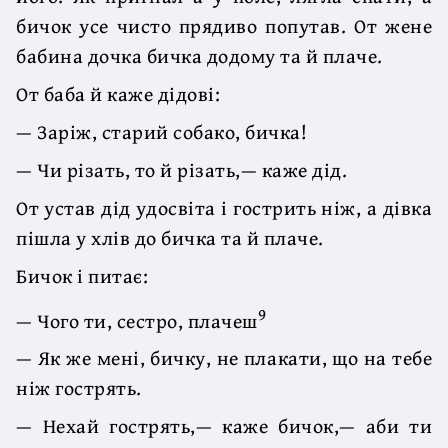
бичок усе чисто прядиво попутав. От жене
бабина дочка бичка додому та й плаче.
От баба й каже дідові:
— Заріж, старий собако, бичка!
— Чи різать, то й різать,— каже дід.
От устав дід удосвіта і гострить ніж, а дівка
пішла у хлів до бичка та й плаче.
Бичок і питає:
9
— Чого ти, сестро, плачеш
— Як же мені, бичку, не плакати, що на тебе
ніж гострять.
— Нехай гострять,— каже бичок,— аби ти