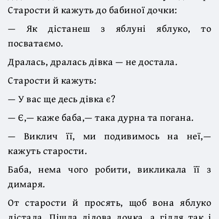
Старости й кажуть до бабиної дочки:
— Як дістанеш з яблуні яблуко, то
посватаємо.
Дралась, дралась дівка — не достала.
Старости й кажуть:
— У вас ще десь дівка є?
— Є,— каже баба,— така дурна та погана.
— Виклич її, ми подивимось на неї,—
кажуть старости.
Баба, нема чого робити, викликала її з
димаря.
От старости й просять, щоб вона яблуко
дістала. Пішла дідова дочка, а гілля так і