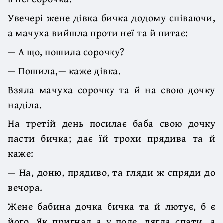
Увечері жене дівка бичка додому співаючи,
а мачуха вийшла проти неї та й питає:
— А що, пошила сорочку?
— Пошила,— каже дівка.
Взяла мачуха сорочку та й на свою дочку
наділа.
На третій день посилає баба свою дочку
пасти бичка; дає їй трохи прядива та й
каже:
— На, доню, прядиво, та гляди ж спряди до
вечора.
Жене бабина дочка бичка та й лютує, б є
його. Як пригнал а у поле, лягла спати, а