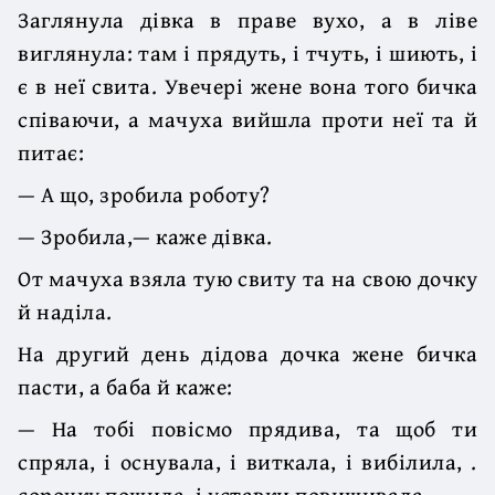
Заглянула дівка в праве вухо, а в ліве
виглянула: там і прядуть, і тчуть, і шиють, і
є в неї свита. Увечері жене вона того бичка
співаючи, а мачуха вийшла проти неї та й
питає:
— А що, зробила роботу?
— Зробила,— каже дівка.
От мачуха взяла тую свиту та на свою дочку
й наділа.
На другий день дідова дочка жене бичка
пасти, а баба й каже:
— На тобі повісмо прядива, та щоб ти
спряла, і оснувала, і виткала, і вибілила, .
сорочку пошила, і уставки повишивала.