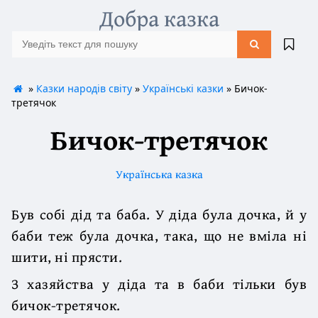
Добра казка
»
Казки народів світу
»
Українські казки
» Бичок-
третячок
Бичок-третячок
Українська казка
Був собі дід та баба. У діда була дочка, й у
баби теж була дочка, така, що не вміла ні
шити, ні прясти.
З хазяйства у діда та в баби тільки був
бичок-третячок.