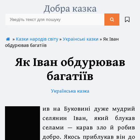
Добра казка
»
Казки народів світу
»
Українські казки
» Як Іван
обдурював багатіїв
Як Іван обдурював
багатіїв
Українська казка
ив на Буковині дуже мудрий
селянин Іван, який блукав
селами — карав зло й робив
добро. Якось приблукав він до