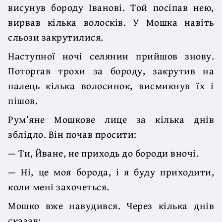
висунув бороду Іванові. Той посіпав нею,
вирвав кілька волосків. У Мошка навіть
сльози закрутилися.
Наступної ночі селянин прийшов знову.
Поторгав трохи за бороду, закрутив на
палець кілька волосинок, висмикнув їх і
пішов.
Рум’яне Мошкове лице за кілька днів
зблідло. Він почав просити:
— Ти, Йване, не приходь до бороди вночі.
— Ні, це моя борода, і я буду приходити,
коли мені захочеться.
Мошко вже навудився. Через кілька днів
сказав: