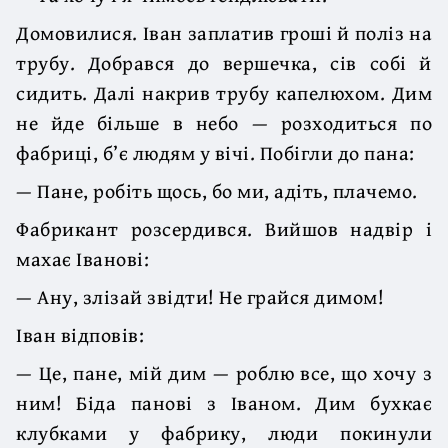
Домовилися. Іван заплатив гроші й поліз на
трубу. Добрався до вершечка, сів собі й
сидить. Далі накрив трубу капелюхом. Дим
не йде більше в небо — розходиться по
фабриці, б’є людям у вічі. Побігли до пана:
— Пане, робіть щось, бо ми, адіть, плачемо.
Фабрикант розсердився. Вийшов надвір і
махає Іванові:
— Ану, злізай звідти! Не грайся димом!
Іван відповів:
— Це, пане, мій дим — роблю все, що хочу з
ним! Біда панові з Іваном. Дим бухкає
клубками у фабрику, люди покинули