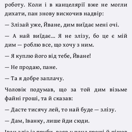
роботу. Коли і в канцелярії вже не могли
дихати, пан знову вискочив надвір:
— Злізай уже, Йване, дим виїдає мені очі.
— А най виїдає… Я не злізу, бо це є мій
дим — роблю все, що хочу з ним.
— Я куплю його від тебе, Йване!
— Не продаю, пане.
— Та я добре заплачу.
Чоловік подумав, що за той дим візьме
файні гроші, та й сказав:
— Дасте тисячу лей, то най буде — злізу.
— Дам, Іванку, лише йди сюди.
Іван зліз із труби, взяв у пана гроші й пішов