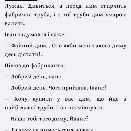
Лужан. Дивиться, а перед ним стирчить
фабрична труба, і з тої труби дим хмарою
валить.
Іван задумався і каже:
— Файний дим… Ото якби мені такого диму
десь дістати!..
Пішов до фабриканта.
— Добрий день, пане.
— Добрий день. Чого прийшов, Іване?
— Хочу купити у вас дим, що йде з
найбільшої труби. Пан посміхнувся:
— Нащо тобі того диму, Йване?
— Та хочу і я чимось гендлювати.