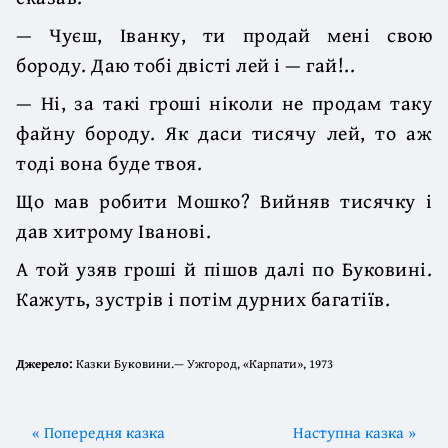
— Чуєш, Іванку, ти продай мені свою
бороду. Даю тобі двісті лей і — гай!..
— Ні, за такі гроші ніколи не продам таку
файну бороду. Як даси тисячу лей, то аж
тоді вона буде твоя.
Що мав робити Мошко? Вийняв тисячку і
дав хитрому Іванові.
А той узяв гроші й пішов далі по Буковині.
Кажуть, зустрів і потім дурних багатіїв.
Джерело:
Казки Буковини.— Ужгород, «Карпати», 1973
« Попередня казка
Наступна казка »