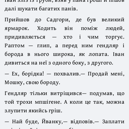
далі шукати багатих панів.
Прийшов до Садгори, де був великий
ярмарок. Ходить він поміж людей,
придивляється — хто і чим торгує.
Раптом — глип, а перед ним гендляр і
борода в нього широка, як лопата. Іван
дивиться на неї з одного боку, з другого.
— Ех, борідка! — похвалив.— Продай мені,
Мошку, свою бороду.
Гендляр тільки витріщився— подумав, що
той трохи мпшігене. А коли це так, можна
злупити якийсь гріш.
— Най буде, Йванку,— відповів.— Заплати