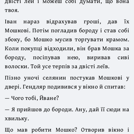
двісті лей і можеш собі думати, що вона
твоя.
Іван нараз відрахував гроші, дав їх
Мошкові. Потім погладив бороду і став собі
збоку, бо Мошко мусив торгувати крамом.
Коли покупці відходили, він брав Мошка за
бороду, посіпував нею, виривав сиві
волоски. Той усе терпів за двісті леїв.
Пізно уночі селянин постукав Мошкові у
двері. Гендляр подивився у вікно й спитав:
— Чого тобі, Йване?
— Я прийшов до бороди. Ану, дай її сюди на
хвильку.
Що мав робити Мошко? Отворив вікно і