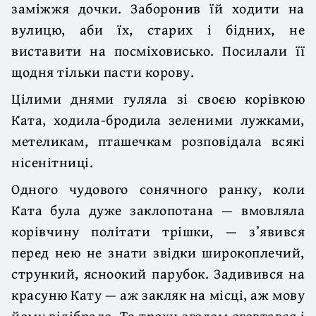
заміжжя дочки. Заборонив їй ходити на
вулицю, аби їх, старих і бідних, не
виставити на посміховисько. Посилали її
щодня тільки пасти корову.
Цілими днями гуляла зі своєю корівкою
Ката, ходила-бродила зеленими лужками,
метеликам, пташечкам розповідала всякі
нісенітниці.
Одного чудового сонячного ранку, коли
Ката була дуже заклопотана — вмовляла
корівчину політати трішки, — з’явився
перед нею не знати звідки широкоплечий,
стрункий, ясноокий парубок. Задивився на
красуню Кату — аж закляк на місці, аж мову
йому відібрало. Та трохи згодом оговтався і