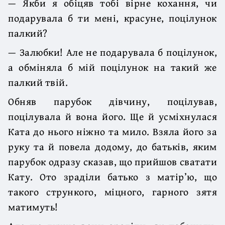
— Якби я обіцяв тобі вірне кохання, чи
подарувала б ти мені, красуне, поцілунок
палкий?
— Залюбки! Але не подарувала б поцілунок,
а обміняла б мій поцілунок на такий же
палкий твій.
Обняв парубок дівчину, поцілував,
поцілувала й вона його. Ще й усміхнулася
Ката до нього ніжно та мило. Взяла його за
руку та й повела додому, до батьків, яким
парубок одразу сказав, що прийшов сватати
Кату. Ото зраділи батько з матір’ю, що
такого стрункого, міцного, гарного зятя
матимуть!