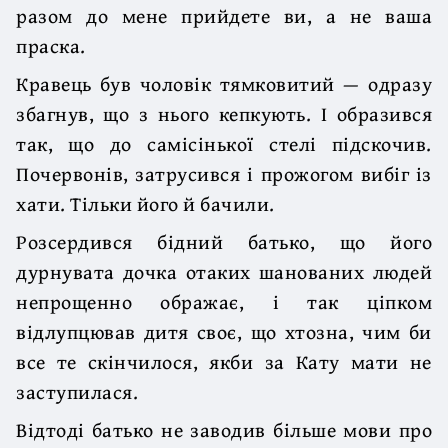
разом до мене прийдете ви, а не ваша
праска.
Кравець був чоловік тямковитий — одразу
збагнув, що з нього кепкують. І образився
так, що до самісінької стелі підскочив.
Почервонів, затрусився і прожогом вибіг із
хати. Тільки його й бачили.
Розсердився бідний батько, що його
дурнувата дочка отаких шанованих людей
непрощенно ображає, і так ціпком
відлупцював дитя своє, що хтозна, чим би
все те скінчилося, якби за Кату мати не
заступилася.
Відтоді батько не заводив більше мови про