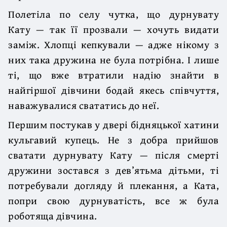
Полетіла по селу чутка, що дурнувату
Кату — так її прозвали — хочуть видати
заміж. Хлопці кепкували — адже нікому з
них така дружина не була потрібна. І лише
ті, що вже втратили надію знайти в
найгіршої дівчини бодай якесь співчуття,
наважувалися свататись до неї.
Першим постукав у двері бідняцької хатини
кульгавий купець. Не з добра прийшов
сватати дурнувату Кату — після смерті
дружини зостався з дев’ятьма дітьми, ті
потребували догляду й плекання, а Ката,
попри свою дурнуватість, все ж була
роботяща дівчина.