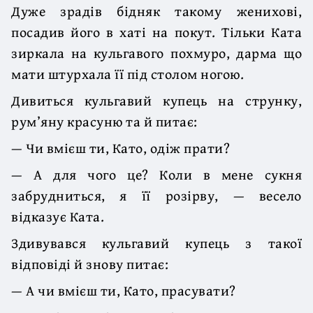
Дуже зрадів бідняк такому женихові,
посадив його в хаті на покут. Тільки Ката
зиркала на кульгавого похмуро, дарма що
мати штурхала її під столом ногою.
Дивиться кульгавий купець на струнку,
рум’яну красуню та й питає:
— Чи вмієш ти, Като, одіж прати?
— А для чого це? Коли в мене сукня
забрудниться, я її розірву, — весело
відказує Ката.
Здивувався кульгавий купець з такої
відповіді й знову питає:
— А чи вмієш ти, Като, прасувати?