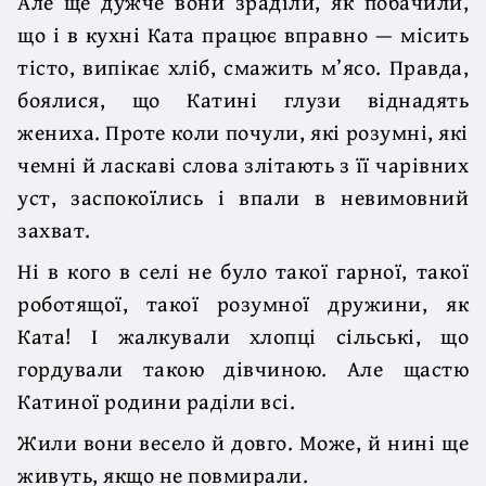
Але ще дужче вони зраділи, як побачили,
що і в кухні Ката працює вправно — місить
тісто, випікає хліб, смажить м’ясо. Правда,
боялися, що Катині глузи віднадять
жениха. Проте коли почули, які розумні, які
чемні й ласкаві слова злітають з її чарівних
уст, заспокоїлись і впали в невимовний
захват.
Ні в кого в селі не було такої гарної, такої
роботящої, такої розумної дружини, як
Ката! І жалкували хлопці сільські, що
гордували такою дівчиною. Але щастю
Катиної родини раділи всі.
Жили вони весело й довго. Може, й нині ще
живуть, якщо не повмирали.