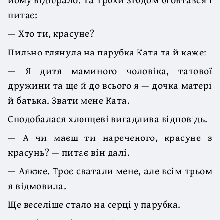
питає:
— Хто ти, красуне?
Пильно глянула на парубка Ката та й каже:
— Я дитя маминого чоловіка, татової
дружини та ще й до всього я — дочка матері
й батька. Звати мене Ката.
Сподобалася хлопцеві вигадлива відповідь.
— А чи маєш ти нареченого, красуне з
красунь? — питає він далі.
— Аякже. Троє сватали мене, але всім трьом
я відмовила.
Ще веселіше стало на серці у парубка.