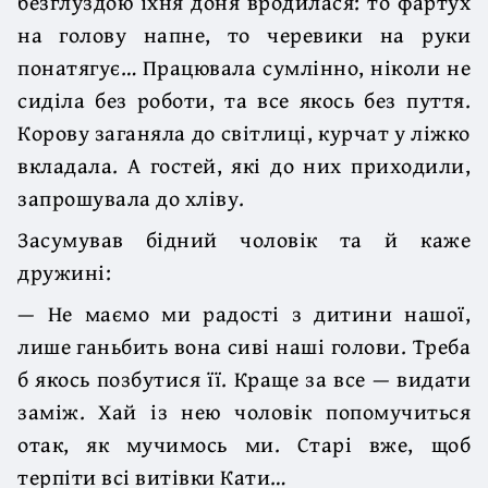
безглуздою їхня доня вродилася: то фартух
на голову напне, то черевики на руки
понатягує… Працювала сумлінно, ніколи не
сиділа без роботи, та все якось без пуття.
Корову заганяла до світлиці, курчат у ліжко
вкладала. А гостей, які до них приходили,
запрошувала до хліву.
Засумував бідний чоловік та й каже
дружині:
— Не маємо ми радості з дитини нашої,
лише ганьбить вона сиві наші голови. Треба
б якось позбутися її. Краще за все — видати
заміж. Хай із нею чоловік попомучиться
отак, як мучимось ми. Старі вже, щоб
терпіти всі витівки Кати…