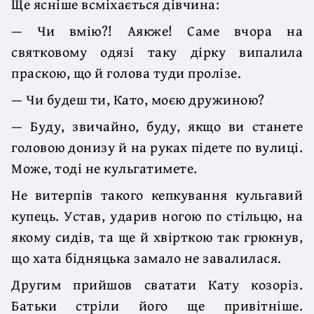
Ще ясніше всміхається дівчина:
— Чи вмію?! Аякже! Саме вчора на
святковому одязі таку дірку випалила
праскою, що й голова туди пролізе.
— Чи будеш ти, Като, моєю дружиною?
— Буду, звичайно, буду, якщо ви станете
головою донизу й на руках підете по вулиці.
Може, тоді не кульгатимете.
Не витерпів такого кепкування кульгавий
купець. Устав, ударив ногою по стільцю, на
якому сидів, та ще й хвірткою так грюкнув,
що хата бідняцька замало не завалилася.
Другим прийшов сватати Кату козоріз.
Батьки стріли його ще привітніше.