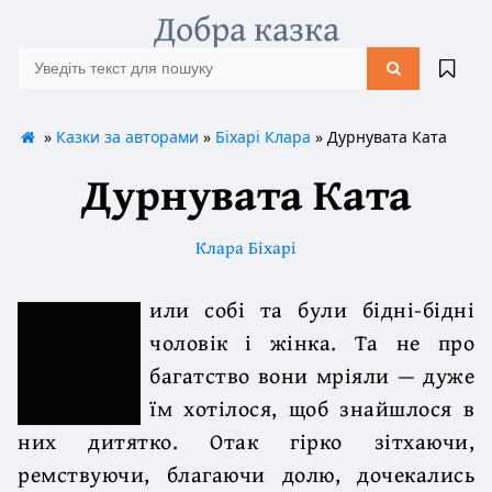
Добра казка
»
Казки за авторами
»
Біхарі Клара
» Дурнувата Ката
Дурнувата Ката
Клара Біхарі
или собі та були бідні-бідні
чоловік і жінка. Та не про
багатство вони мріяли — дуже
їм хотілося, щоб знайшлося в
них дитятко. Отак гірко зітхаючи,
ремствуючи, благаючи долю, дочекались