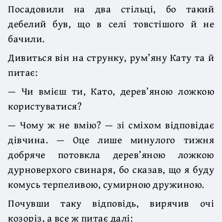
Посадовили на два стільці, бо такий
дебелий був, що в селі товстішого й не
бачили.
Дивиться він на струнку, рум’яну Кату та й
питає:
— Чи вмієш ти, Като, дерев’яною ложкою
користуватися?
— Чому ж не вмію? — зі сміхом відповідає
дівчина. — Оце лише минулого тижня
добряче потовкла дерев’яною ложкою
дурноверхого свинаря, бо сказав, що я буду
комусь терпеливою, сумирною дружиною.
Почувши таку відповідь, вирячив очі
козоріз, а все ж питає далі: