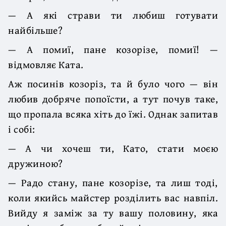
— А які страви ти любиш готувати
найбільше?
— А помиї, пане козорізе, помиї! —
відмовляє Ката.
Аж посинів козоріз, та й було чого — він
любив добряче попоїсти, а тут почув таке,
що пропала всяка хіть до їжі. Однак запитав
і собі:
— А чи хочеш ти, Като, стати моєю
дружиною?
— Радо стану, пане козорізе, та лиш тоді,
коли якийсь майстер розділить вас навпіл.
Вийду я заміж за ту вашу половину, яка