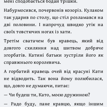
мені сподобається бодай трішки.
Набурмосився, почервонів козоріз. Кулаком
так ударив по столу, що стіл розламався на
дві половини. І напрочуд швидко утік на
своїх товстючих ногах із хати.
Третім сватачем був кравець, який від
довгого схиляння над шитвом добряче
згорбатів. Катині батьки зустріли його як
справжнього королевича.
А горбатий кравець очей від красуні Кати
не відводить. Так вона йому полюбилася,
що, довго не думаючи, питає:
— Чи будеш ти, Като, моєю дружиною?
— Радо буду, пане кравцю, якщо іншим