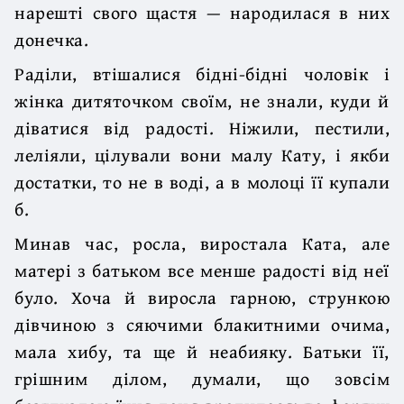
нарешті свого щастя — народилася в них
донечка.
Раділи, втішалися бідні-бідні чоловік і
жінка дитяточком своїм, не знали, куди й
діватися від радості. Ніжили, пестили,
леліяли, цілували вони малу Кату, і якби
достатки, то не в воді, а в молоці її купали
б.
Минав час, росла, виростала Ката, але
матері з батьком все менше радості від неї
було. Хоча й виросла гарною, стрункою
дівчиною з сяючими блакитними очима,
мала хибу, та ще й неабияку. Батьки її,
грішним ділом, думали, що зовсім