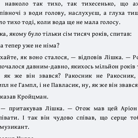
а навколо так тихо, так тихесенько, що 
івночі з води голову, наслухуєш, а глуха ти
ло тихо тоді, коли вода ще не мала голосу.
а, якому було тільки сім тисяч років, спитав:
а тепер уже не німа?
ухайте, як воно сталося, — відповів Лішка. — Р
 почалося давним-давно, якихось мільйон років 
, як же він звався? Ракосник не Ракосник
л не Гампл, і не Павласик, ну, як же він звався 
дказав Кройцман.
, — притакував Лішка. — Отож мав цей Аріон
івати. І так він чудово співав, що серце то
 музикант.