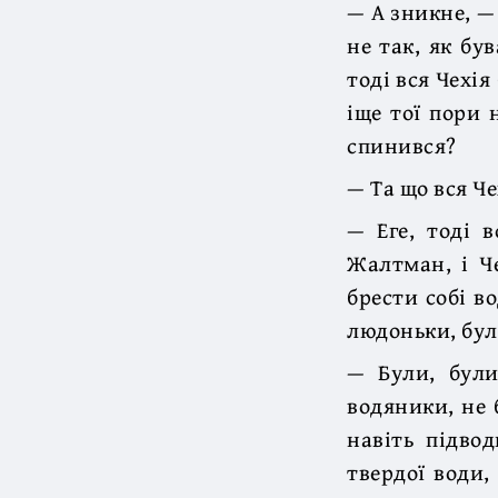
— А зникне, —
не так, як бу
тоді вся Чехія
іще тої пори 
спинився?
— Та що вся Че
— Еге, тоді 
Жалтман, і Че
брести собі в
людоньки, бул
— Були, були
водяники, не 
навіть підвод
твердої води,