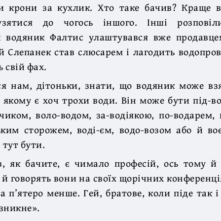
ри крони за кухлик. Хто таке бачив? Краще 
зятися до чогось іншого. Інші розпові
 водяник Фалтис улаштувався вже продавце
й Слепанек став слюсарем і лагодить водопров
 свій фах.
ся нам, дітоньки, знати, що водяник може вз
в якому є хоч трохи води. Він може бути під-в
чиком, воло-водом, за-водіякою, по-водарем,
ьким сторожем, воді-єм, водо-возом або й во
 тут бути.
, як бачите, є чимало професій, ось тому й
 й говорять вони на своїх щорічних конференці
а п’ятеро менше. Гей, братове, коли піде так і
зникне».