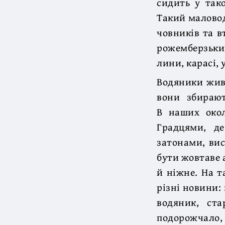
сидить у так
Такий маловод
човників та в
рожемберзький
лини, карасі, 
Водяники живу
вони збирают
В наших око
Градцями, д
затонами, вис
бути жовтаве 
й ніжне. На т
різні новини:
водяник, ста
подорожчало,