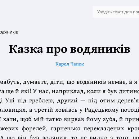
одяників
Казка про водяників
Карел Чапек
 мабуть, думаєте, діти, що водяників немає, а 
 та ще й які! У нас, наприклад, коли я був дити
ці Упі під греблею, другий — під отим дерев
вловицях, а третій ховавсь у Радецькому потоц
ї хати, щоб мій татко вирвав йому зуба, й прин
ожевих форелей, гарненько перекладених кро
А що він був водяник, то це видно з того, 