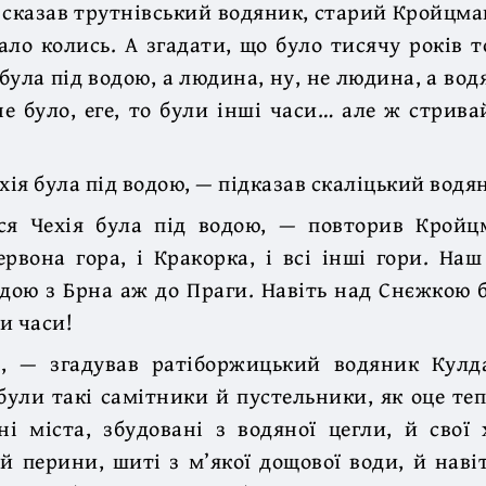
 сказав трутнівський водяник, старий Кройцма
вало колись. А згадати, що було тисячу років 
 була під водою, а людина, ну, не людина, а во
не було, еге, то були інші часи… але ж стрива
хія була під водою, — підказав скаліцький водя
вся Чехія була під водою, — повторив Кройц
рвона гора, і Кракорка, і всі інші гори. Наш
одою з Брна аж до Праги. Навіть над Снєжкою б
и часи!
, — згадував ратіборжицький водяник Кулд
були такі самітники й пустельники, як оце теп
ні міста, збудовані з водяної цегли, й свої 
 й перини, шиті з м’якої дощової води, й наві