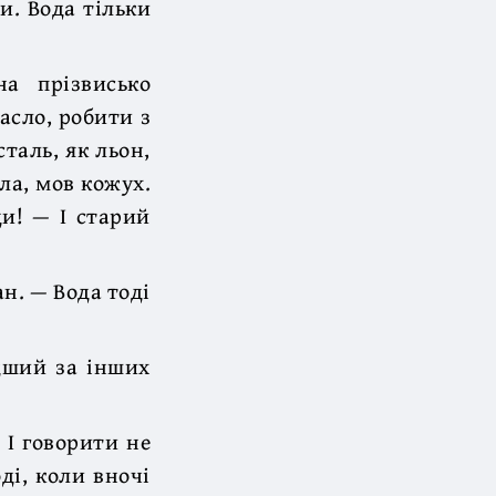
и. Вода тільки
а прізвисько
масло, робити з
сталь, як льон,
іла, мов кожух.
ди! — І старий
н. — Вода тоді
дший за інших
 І говорити не
ді, коли вночі