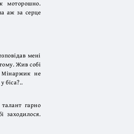
аж моторошно.
ша аж за серце
озповідав мені
тому. Жив собі
, Мінаржик не
у біса?..
 талант гарно
бі заходилося.