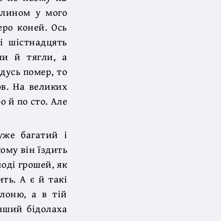
млином у мого
еро коней. Ось
і шістнадцять
ли й тягли, а
дусь помер, то
ов. На великих
о й по сто. Але
уже багатий і
кому він їздить
ноді грошей, як
ть. А є й такі
лоню, а в тій
нший бідолаха