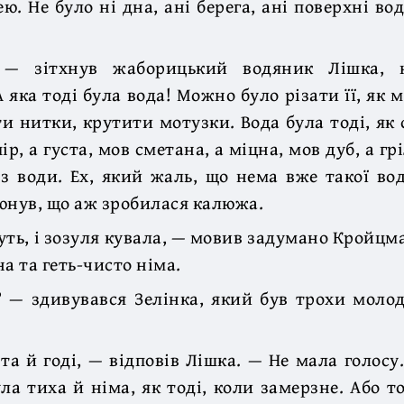
ю. Не було ні дна, ані берега, ані поверхні вод
 — зітхнув жаборицький водяник Лішка, н
 яка тоді була вода! Можно було різати її, як 
ти нитки, крутити мотузки. Вода була тоді, як 
пір, а густа, мов сметана, а міцна, мов дуб, а гр
 з води. Ех, який жаль, що нема вже такої во
юнув, що аж зробилася калюжа.
уть, і зозуля кувала, — мовив задумано Кройцма
а та геть-чисто німа.
? — здивувався Зелінка, який був трохи моло
 та й годі, — відповів Лішка. — Не мала голосу.
ула тиха й німа, як тоді, коли замерзне. Або то