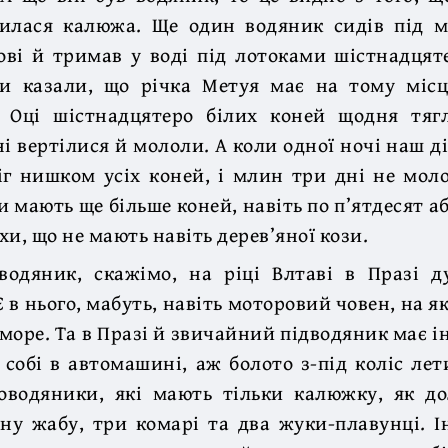
шилася калюжа. Ще один водяник сидів під 
ові й тримав у воді під лотоками шістнадцят
и казали, що річка Метуя має на тому місц
. Оці шістнадцятеро білих коней щодня тяг
і вертілися й мололи. А коли одної ночі наш ді
г нишком усіх коней, і млин три дні не мол
 мають ще більше коней, навіть по п’ятдесят аб
ахи, що не мають навіть дерев’яної кози.
водяник, скажімо, на ріці Влтаві в Празі д
 в нього, мабуть, навіть моторовий човен, на я
 море. Та в Празі й звичайний підводяник має і
 собі в автомашині, аж болото з-під коліс лети
оводяники, які мають тільки калюжку, як до
ну жабу, три комарі та два жуки-плавунці. І