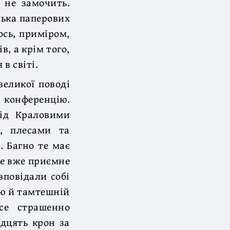
 не замочить.
лька паперових
ось, приміром,
, а крім того,
 в світі.
великої поводі
 конференцію.
ід Краловими
, плесами та
. Багно те має
ке вже приємне
зповідали собі
ію й тамтешній
все страшенно
дцять крон за