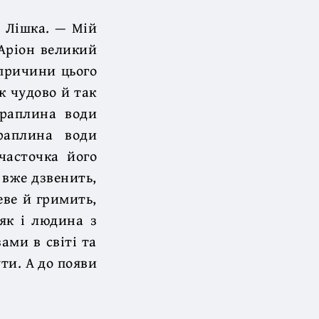
в Лішка. — Мій
 Аріон великий
 причини цього
к чудово й так
краплина води
раплина води
часточка його
 вже дзвенить,
еве й гримить,
 як і людина з
ами в світі та
ути. А до появи