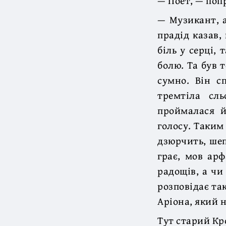
— Поет, — поп
— Музикант, а
прадід казав,
біль у серці,
болю. Та був 
сумно. Він с
тремтіла сл
проймалася й
голосу. Таким
дзюрчить, шеп
грає, мов арф
радощів, а чи
розповідає так
Аріона, який н
Тут старий Кр