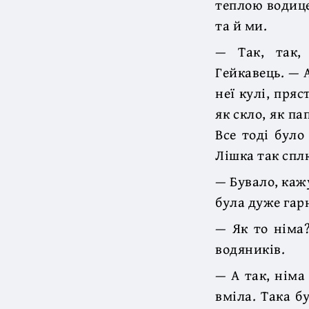
теплою водице
та й ми.
— Так, так,
Гейкавець. — А
неї кулі, пряс
як скло, як па
Все тоді було
Лішка так спл
— Бувало, каж
була дуже гарн
— Як то німа
водяників.
— А так, німа
вміла. Така б