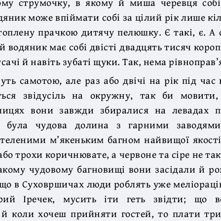
ому струмочку, в якому й миша черевця собі
яник може впіймати собі за цілий рік лише кі
топлену прачкою дитячу пелюшку. Є такі, є. А 
 водяник має собі двісті двадцять тисяч коропів
усачі й навіть зубаті щуки. Так, нема рівноправ’я
ть самотою, але раз або двічі на рік під час 
ься звідусіль на окружну, так би мовити,
лицях вони завжди збиралися на левадах п
е була чудова долина з гарними заводями
теленими м’якеньким багном найвищої якості
або трохи коричнювате, а червоне та сіре не та
акому чудовому багновищі вони засідали й ро
 що в Суховршичах люди роблять уже меліорац
рий Іречек, мусить іти геть звідти; що 
 й коли хочеш прийняти гостей, то плати три