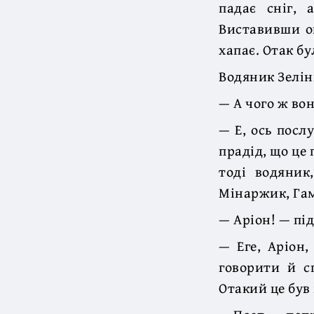
падає сніг, 
Виставивши оп
хапає. Отак бу
Водяник Зелінк
— А чого ж вон
— Е, ось посл
прадід, що це
тоді водяник
Мінаржик, Гамп
— Аріон! — пі
— Еге, Аріон
говорити й сп
Отакий це був