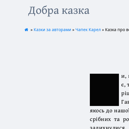
Добра казка
»
Казки за авторами
»
Чапек Карел
» Казка про в
и,
є,
рі
Га
якось до нашо
срібних та р
задихнулися. 