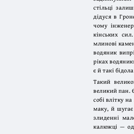
стільці зали
дідуся в Грон
чому інженер
кінських сил
млинові камен
водяник випрі
ріках водяники
є й такі бідол
Такий велико
великий пан. Є
собі влітку на
маку, й шугає
злиденні мал
калюжці — од