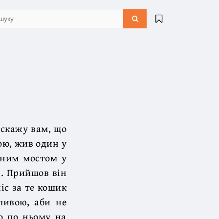
я скажу вам, що
ною, жив один у
’яним мостом у
і. Прийшов він
іс за те кошик
пивою, аби не
що по ньому на