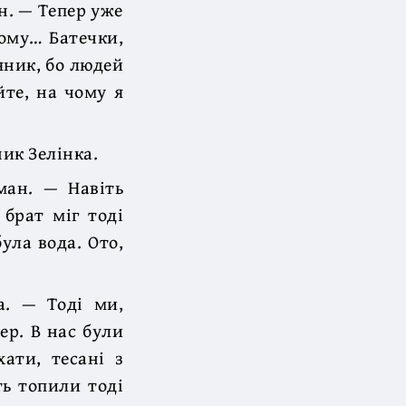
н. — Тепер уже
тому… Батечки,
дяник, бо людей
йте, на чому я
ник Зелінка.
ман. — Навіть
 брат міг тоді
ула вода. Ото,
а. — Тоді ми,
ер. В нас були
хати, тесані з
ть топили тоді