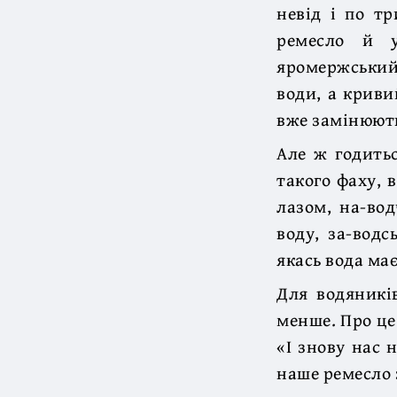
невід і по т
ремесло й у
яромержський
води, а криви
вже замінюють
Але ж годить
такого фаху, 
лазом, на-вод
воду, за-водс
якась вода має
Для водяників
менше. Про це
«І знову нас н
наше ремесло 