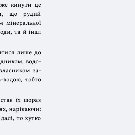
вже кинути це
ли, що рудий
м мінеральної
оди, та й інші
ятися лише до
одником, водо-
 власником за-
є-водою, тобто
 стає їх щораз
ях, нарікаючи:
 далі, то хутко