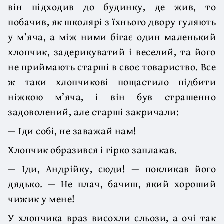
він підходив до будинку, де жив, то
побачив, як школярі з їхнього двору гуляють
у м’яча, а між ними бігає один маленький
хлопчик, задерикуватий і веселий, та його
не приймають старші в своє товариство. Все
ж таки хлопчикові пощастило підбити
ніжкою м’яча, і він був страшенно
задоволений, але старші закричали:
— Іди собі, не заважай нам!
Хлопчик образився і гірко заплакав.
— Іди, Андрійку, сюди! — покликав його
дядько. — Не плач, бачиш, який хороший
чижик у мене!
У хлопчика враз висохли сльози, а очі так