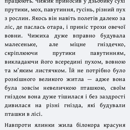
працюють. Чижик приносив у дзьобику сухі
прутики, мох, павутиння, гусінь, різний пух
з рослин. Якось він навіть полетів далеко за
ліс, де паслась отара, і приніс трохи овечої
вовни. Чижиха дуже вправно будувала
малесеньке, але міцне гніздечко,
скріплюючи прутики павутинням,
викладаючи його всередині пухом, вовною
та м’яким листячком. Їй не потрібно було
розкішного великого житла — адже вона
була зовсім невеличкою пташкою, своїм
гніздом вона дуже тішилася і без заздрості
дивилася на різні гнізда, які будували
пташки в лісі.
Навпроти ялинки жила білокора красуня