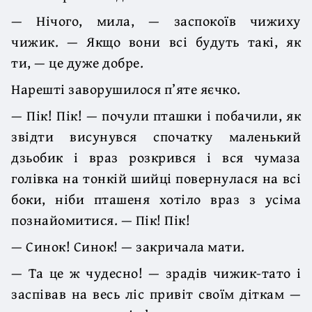
— Нічого, мила, — заспокоїв чижиху
чижик. — Якщо вони всі будуть такі, як
ти, — це дуже добре.
Нарешті заворушилося п’яте яєчко.
— Пік! Пік! — почули пташки і побачили, як
звідти висунувся спочатку маленький
дзьобик і враз розкрився і вся чумаза
голівка на тонкій шийці повернулася на всі
боки, ніби пташеня хотіло враз з усіма
познайомитися. — Пік! Пік!
— Синок! Синок! — закричала мати.
— Та це ж чудесно! — зрадів чижик-тато і
заспівав на весь ліс привіт своїм діткам —