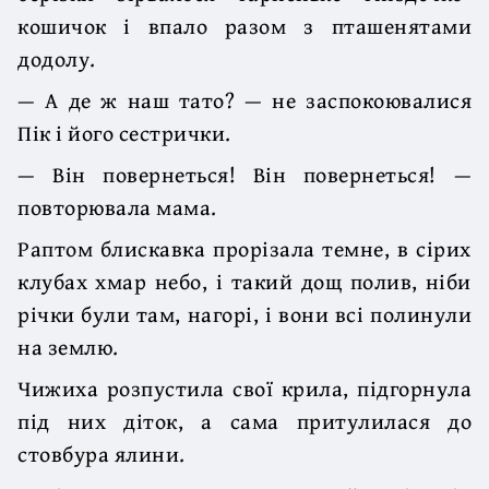
кошичок і впало разом з пташенятами
додолу.
— А де ж наш тато? — не заспокоювалися
Пік і його сестрички.
— Він повернеться! Він повернеться! —
повторювала мама.
Раптом блискавка прорізала темне, в сірих
клубах хмар небо, і такий дощ полив, ніби
річки були там, нагорі, і вони всі полинули
на землю.
Чижиха розпустила свої крила, підгорнула
під них діток, а сама притулилася до
стовбура ялини.