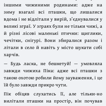
іншими чижиними родинами: адже на
зиму взагалі всі пташки, що лишалися
вдома і не відлітали у вирій, з’єднувалися у
великі зграї. У зграях були не тільки чижі, а
й різні лісові маленькі птички: щиглики,
чечітки, снігурі. Вони збиралися разом і
літали в село й навіть у місто шукати собі
харчів.
— Будь ласка, не бешкетуй! — умовляла
завжди чижиха Піка: адже всі пташки з
такою охотою робили йому зауваження, і це
їй було завжди прикро чути.
Пік обіцяв слухатись її, але тільки-но
вилітали пташки на простір, він почував