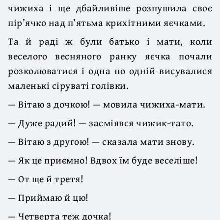
чижиха і ще дбайливіше розпушила своє
пір’ячко над п’ятьма крихітними яєчками.
Та й раді ж були батько і мати, коли
веселого весняного ранку яєчка почали
розколюватися і одна по одній висувалися
маленькі сіруваті голівки.
— Вітаю з дочкою! — мовила чижиха-мати.
— Дуже радий! — засміявся чижик-тато.
— Вітаю з другою! — сказала мати знову.
— Як це приємно! Вдвох їм буде веселіше!
— От ще й третя!
— Приймаю й цю!
— Четверта теж дочка!