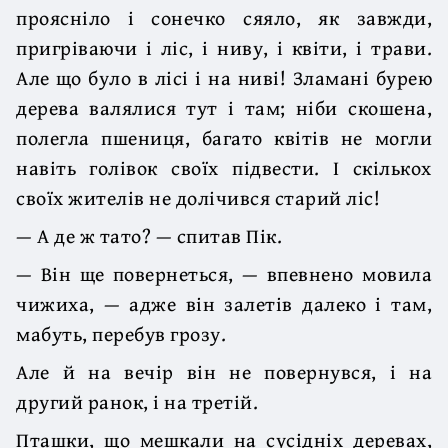
проясніло і сонечко сяяло, як завжди,
пригріваючи і ліс, і ниву, і квіти, і трави.
Але що було в лісі і на ниві! Зламані бурею
дерева валялися тут і там; ніби скошена,
полегла пшениця, багато квітів не могли
навіть голівок своїх підвести. І скількох
своїх жителів не долічився старий ліс!
— А де ж тато? — спитав Пік.
— Він ще повернеться, — впевнено мовила
чижиха, — адже він залетів далеко і там,
мабуть, перебув грозу.
Але й на вечір він не повернувся, і на
другий ранок, і на третій.
Пташки, що мешкали на сусідніх деревах,