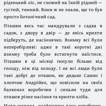
ріденький ліс, не схожий на їхній рідний —
густий, темний. Вони ж не знали, що то був
просто Ботанічний сад.
Пташки весь час мандрували з садка в
садок, з двору в двір — де якісь крихти
підберуть, де насіннячко. Взимку всі були
неперебірливі: адже в такі короткі дні
взимку треба було встигнути наїстися.
Пташки в ці місяці гинули більше від
голоду, ніж від холоду. І не всі люди були
такі добрі до пташок, як дядько Сашко і
хлопчик Андрійко, що повісили на своїх
балконах коробочки і сипали туди для
пташок різне насіння та крихти хліба.
Мати-чижиха, знайшовши таку коробочку,