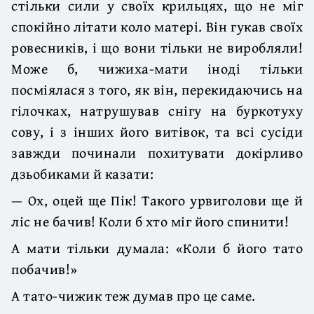
стільки сили у своїх крильцях, що не міг
спокійно літати коло матері. Він гукав своїх
ровесників, і що вони тільки не виробляли!
Може б, чижиха-мати іноді тільки
посміялася з того, як він, перекидаючись на
гілочках, натрушував снігу на буркотуху
сову, і з інших його витівок, та всі сусіди
завжди починали похитувати докірливо
дзьобиками й казати:
— Ох, оцей ще Пік! Такого урвиголови ще й
ліс не бачив! Коли б хто міг його спинити!
А мати тільки думала: «Коли б його тато
побачив!»
А тато-чижик теж думав про це саме.