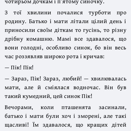
чотирьом дочкам і п’ятому синочку.
З тої хвилини почалися турботи про
родину. Батько і мати літали цілий день і
приносили своїм діткам то гусінь, то різну
дрібну комашню. Мамі все здавалося, що
вони голодні, особливо синок, бо він весь
час роззявляв широко рота і кричав:
— Пік! Пік!
— Зараз, Пік! Зараз, любий! — хвилювалась
мати, але й сміялася водночас. Він був
такий кумедний, цей синок Пік!
Вечорами, коли пташенята засинали,
батько і мати були хоч і зморені, але такі
щасливі! Їм здавалося, що кращих дітей