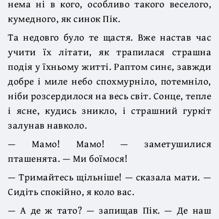
нема ні в кого, особливо такого веселого,
кумедного, як синок Пік.
Та недовго було те щастя. Вже настав час
учити їх літати, як трапилася страшна
подія у їхньому житті. Раптом синє, завжди
добре і миле небо спохмурніло, потемніло,
ніби розсердилося на весь світ. Сонце, тепле
і ясне, кудись зникло, і страшний гуркіт
залунав навколо.
— Мамо! Мамо! — заметушилися
пташенята. — Ми боїмося!
— Тримайтесь щільніше! — сказала мати. —
Сидіть спокійно, я коло вас.
— А де ж тато? — запищав Пік. — Де наш