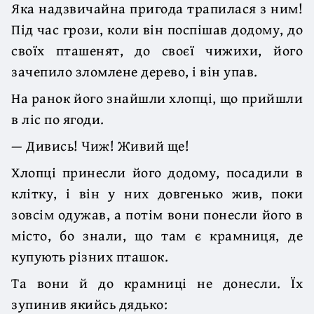
Яка надзвичайна пригода трапилася з ним!
Під час грози, коли він поспішав додому, до
своїх пташенят, до своєї чижихи, його
зачепило зломлене дерево, і він упав.
На ранок його знайшли хлопці, що прийшли
в ліс по ягоди.
— Дивись! Чиж! Живий ще!
Хлопці принесли його додому, посадили в
клітку, і він у них довгенько жив, поки
зовсім одужав, а потім вони понесли його в
місто, бо знали, що там є крамниця, де
купують різних пташок.
Та вони й до крамниці не донесли. Їх
зупинив якийсь дядько: