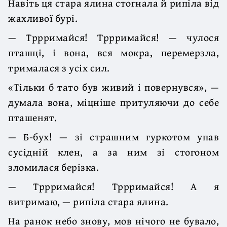
Навіть ця стара ялина стогнала й рипіла від
жахливої бурі.
— Тррримайся! Тррримайся! — чулося
пташці, і вона, вся мокра, перемерзла,
трималася з усіх сил.
«Тільки б тато був живий і повернувся», —
думала вона, міцніше притуляючи до себе
пташенят.
— Б-бух! — зі страшним гуркотом упав
сусідній клен, а за ним зі стогоном
зломилася берізка.
— Тррримайся! Тррримайся! А я
витримаю, — рипіла стара ялина.
На ранок небо знову, мов нічого не бувало,