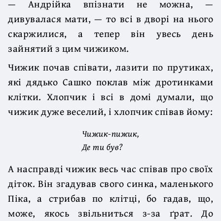
— Андрійка впізнати не можна, —
дивувалася мати, — то всі в дворі на нього
скаржилися, а тепер він увесь день
зайнятий з цим чижиком.
Чижик почав співати, лазити по прутиках,
які дядько Сашко поклав між дротинками
клітки. Хлопчик і всі в домі думали, що
чижик дуже веселий, і хлопчик співав йому:
Чижик-пижик,
Де ти був?
А насправді чижик весь час співав про своїх
діток. Він згадував свого синка, маленького
Піка, а стрибав по клітці, бо гадав, що,
може, якось звільниться з-за ґрат. До