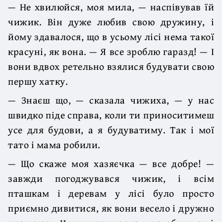
— Не хвилюйся, моя мила, — наспівував їй
чижик. Він дуже любив свою дружину, і
йому здавалося, що в усьому лісі нема такої
красуні, як вона. — Я все зроблю гаразд! — І
вони вдвох ретельно взялися будувати свою
першу хатку.
— Знаєш що, — сказала чижиха, — у нас
швидко піде справа, коли ти приноситимеш
усе для будови, а я будуватиму. Так і мої
тато і мама робили.
— Що скаже моя хазяєчка — все добре! —
завжди погоджувався чижик, і всім
пташкам і деревам у лісі було просто
приємно дивитися, як вони весело і дружно