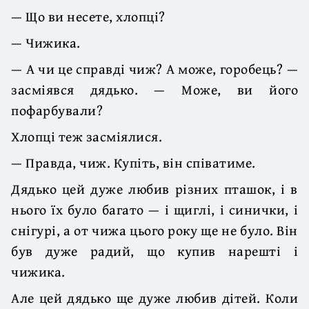
— Що ви несете, хлопці?
— Чижика.
— А чи це справді чиж? А може, горобець? —
засміявся дядько. — Може, ви його
пофарбували?
Хлопці теж засміялися.
— Правда, чиж. Купіть, він співатиме.
Дядько цей дуже любив різних пташок, і в
нього їх було багато — і щиглі, і синички, і
снігурі, а от чижа цього року ще не було. Він
був дуже радий, що купив нарешті і
чижика.
Але цей дядько ще дуже любив дітей. Коли