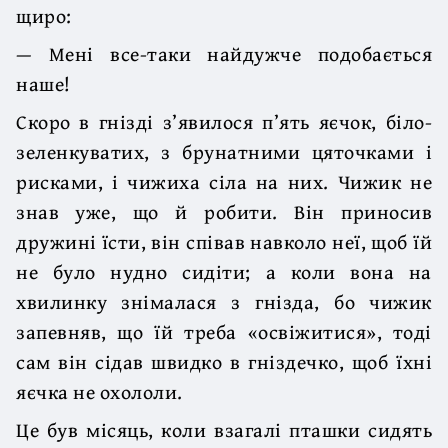
щиро:
— Мені все-таки найдужче подобається
наше!
Скоро в гнізді з’явилося п’ять яєчок, біло-
зеленкуватих, з брунатними цяточками і
рисками, і чижиха сіла на них. Чижик не
знав уже, що й робити. Він приносив
дружині їсти, він співав навколо неї, щоб їй
не було нудно сидіти; а коли вона на
хвилинку знімалася з гнізда, бо чижик
запевняв, що їй треба «освіжитися», тоді
сам він сідав швидко в гніздечко, щоб їхні
яєчка не охололи.
Це був місяць, коли взагалі пташки сидять