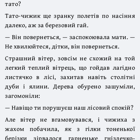
тато?
Тато-чижик ще зранку полетів по насіння
далеко, аж за березовий гай.
— Він повернеться, — заспокоювала мати. —
Не хвилюйтеся, дітки, він повернеться.
Страшний вітер, зовсім не схожий на той
легкий теплий вітрець, що гойдав лагідно
листячко в лісі, захитав навіть столітні
дуби і ялини. Дерева обурено зашуміли,
загомоніли:
— Навіщо ти порушуєш наш лісовий спокій?
Але вітер не вгамовувався, і чижиха з
жахом побачила, як з гілки тоненької
берізки зірвалося гарненьке гніздечко-