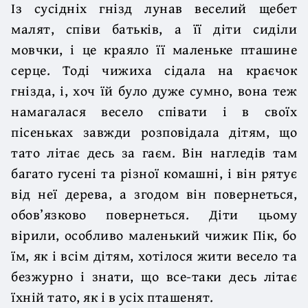
Із сусідніх гнізд лунав веселий щебет
малят, співи батьків, а її діти сиділи
мовчки, і це краяло її маленьке пташине
серце. Тоді чижиха сідала на краєчок
гнізда, і, хоч їй було дуже сумно, вона теж
намагалася весело співати і в своїх
пісеньках завжди розповідала дітям, що
тато літає десь за гаєм. Він нагледів там
багато гусені та різної комашні, і він рятує
від неї дерева, а згодом він повернеться,
обов’язково повернеться. Діти цьому
вірили, особливо маленький чижик Пік, бо
їм, як і всім дітям, хотілося жити весело та
безжурно і знати, що все-таки десь літає
їхній тато, як і в усіх пташенят.