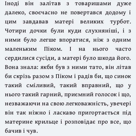
Іноді він залітав з товаришами дуже
далеко, своєчасно не повертався додому і
цим завдавав матері великих турбот.
Чотири дочки були куди слухняніші, і з
ними було легше впоратися, ніж з одним
маленьким Піком. І на нього часто
сердилися сусіди, а матері було шкода його.
Вона знала: якби був з ними тато, він літав
би скрізь разом з Піком і радів би, що синок
такий сміливий, такий вправний, що у
нього такий гарний, приємний голосок і що,
незважаючи на свою легковажність, увечері
він так ніжно і ласкаво пригортається під
материне крильце і розповідає про все, що
бачив і чув.