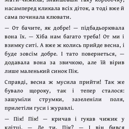
насамперед кликала всіх діток, а тоді вже й
сама починала клювати.
— От бачите, як добре! — підбадьорювала
вона їх. — Хіба нам багато треба! От ми і
взимку ситі. А вже ж колись прийде весна, і
буде зовсім добре. І тато повернеться, —
додавала вона за звичкою, але їй вірив
лише маленький синок Пік.
Справді, весна ж мусила прийти! Так же
бувало щороку, так і тепер сталося:
зашуміли струмки, зазеленіли поля,
прилетіли гуси і журавлі.
— Пік! Пік! — кричав і гукав чижик у
клітці. — Де ти, Пік? — І він бився