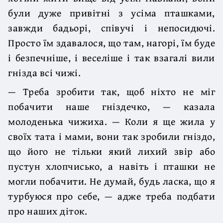
були дуже привітні з усіма пташками,
завжди бадьорі, співучі і непосидючі.
Просто їм здавалося, що там, нагорі, їм буде
і безпечніше, і веселіше і так взагалі вили
гнізда всі чижі.
— Треба зробити так, щоб ніхто не міг
побачити наше гніздечко, — казала
молоденька чижиха. — Коли я ще жила у
своїх тата і мами, вони так зробили гніздо,
що його не тільки який лихий звір або
пустун хлопчисько, а навіть і пташки не
могли побачити. Не думай, будь ласка, що я
турбуюся про себе, — адже треба подбати
про наших діток.