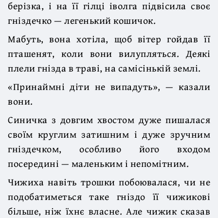
берізка, і на її гілці іволга підвісила своє
гніздечко — легенький кошичок.
Мабуть, вона хотіла, щоб вітер гойдав її
пташенят, коли вони вилупляться. Деякі
плели гнізда в траві, на самісінькій землі.
«Принаймні діти не випадуть», — казали
вони.
Синичка з довгим хвостом дуже пишалася
своїм круглим затишним і дуже зручним
гніздечком, особливо його входом
посередині — маленьким і непомітним.
Чижиха навіть трошки побоювалася, чи не
подобатиметься таке гніздо її чижикові
більше, ніж їхнє власне. Але чижик сказав