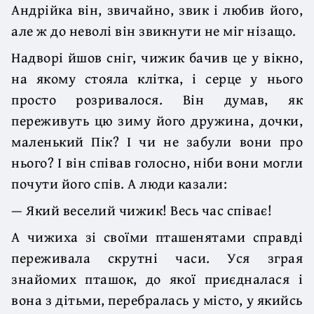
Андрійка він, звичайно, звик і любив його,
але ж до неволі він звикнути не міг нізащо.
Надворі йшов сніг, чижик бачив це у вікно,
на якому стояла клітка, і серце у нього
просто розривалося. Він думав, як
переживуть цю зиму його дружина, дочки,
маленький Пік? І чи не забули вони про
нього? І він співав голосно, ніби вони могли
почути його спів. А люди казали:
— Який веселий чижик! Весь час співає!
А чижиха зі своїми пташенятами справді
переживала скрутні часи. Уся зграя
знайомих пташок, до якої приєдналася і
вона з дітьми, перебралась у місто, у якийсь