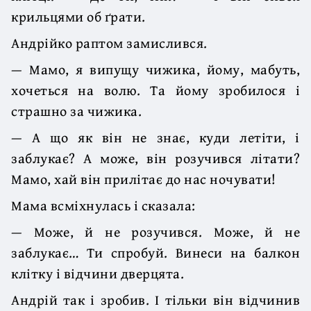
крильцями об ґрати.
Андрійко раптом замислився.
— Мамо, я випущу чижика, йому, мабуть,
хочеться на волю. Та йому зробилося і
страшно за чижика.
— А що як він не знає, куди летіти, і
заблукає? А може, він розучився літати?
Мамо, хай він прилітає до нас ночувати!
Мама всміхнулась і сказала:
— Може, й не розучився. Може, й не
заблукає… Ти спробуй. Винеси на балкон
клітку і відчини дверцята.
Андрій так і зробив. І тільки він відчинив