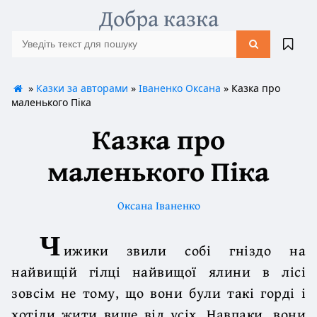
Добра казка
»
Казки за авторами
»
Іваненко Оксана
» Казка про
маленького Піка
Казка про
маленького Піка
Оксана Іваненко
Ч
ижики звили собі гніздо на
найвищій гілці найвищої ялини в лісі
зовсім не тому, що вони були такі горді і
хотіли жити вище від усіх. Навпаки, вони