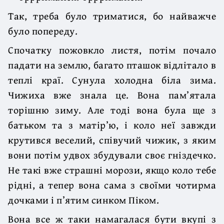
Так, треба було триматися, бо найважче
було попереду.
Спочатку пожовкло листя, потім почало
падати на землю, багато пташок відлітало в
теплі краї. Сунула холодна біла зима.
Чижиха вже знала це. Вона пам’ятала
торішню зиму. Але тоді вона була ще з
батьком та з матір’ю, і коло неї завжди
крутився веселий, співучий чижик, з яким
вони потім удвох збудували своє гніздечко.
Не такі вже страшні морози, якщо коло тебе
рідні, а тепер вона сама з своїми чотирма
дочками і п’ятим синком Піком.
Вона все ж таки намагалася бути вкупі з