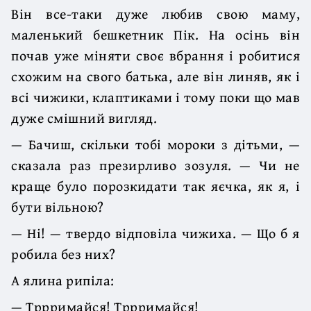
Він все-таки дуже любив свою маму,
маленький бешкетник Пік. На осінь він
почав уже міняти своє вбрання і робитися
схожим на свого батька, але він линяв, як і
всі чижики, клаптиками і тому поки що мав
дуже смішний вигляд.
— Бачиш, скільки тобі мороки з дітьми, —
сказала раз презирливо зозуля. — Чи не
краще було порозкидати так яєчка, як я, і
бути вільною?
— Ні! — твердо відповіла чижиха. — Що б я
робила без них?
А ялина рипіла:
— Тррримайся! Тррримайся!