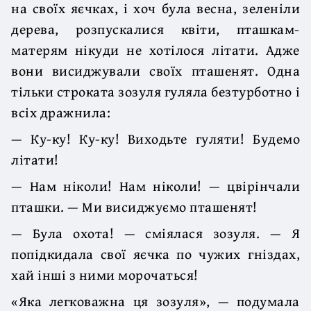
на своїх яєчках, і хоч була весна, зеленіли
дерева, розпускалися квіти, пташкам-
матерям нікуди не хотілося літати. Адже
вони висиджували своїх пташенят. Одна
тільки строката зозуля гуляла безтурботно і
всіх дражнила:
— Ку-ку! Ку-ку! Виходьте гуляти! Будемо
літати!
— Нам ніколи! Нам ніколи! — цвірінчали
пташки. — Ми висиджуємо пташенят!
— Була охота! — сміялася зозуля. — Я
попідкидала свої яєчка по чужих гніздах,
хай інші з ними морочаться!
«Яка легковажна ця зозуля», — подумала