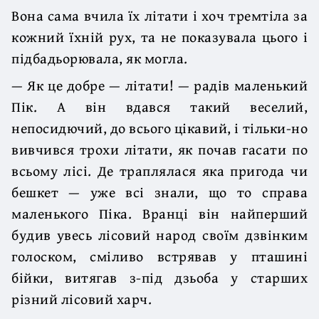
Вона сама вчила їх літати і хоч тремтіла за
кожний їхній рух, та не показувала цього і
підбадьорювала, як могла.
— Як це добре — літати! — радів маленький
Пік. А він вдався такий веселий,
непосидючий, до всього цікавий, і тільки-но
вивчився трохи літати, як почав гасати по
всьому лісі. Де траплялася яка пригода чи
бешкет — уже всі знали, що то справа
маленького Піка. Вранці він найперший
будив увесь лісовий народ своїм дзвінким
голоском, сміливо встрявав у пташині
бійки, витягав з-під дзьоба у старших
різний лісовий харч.