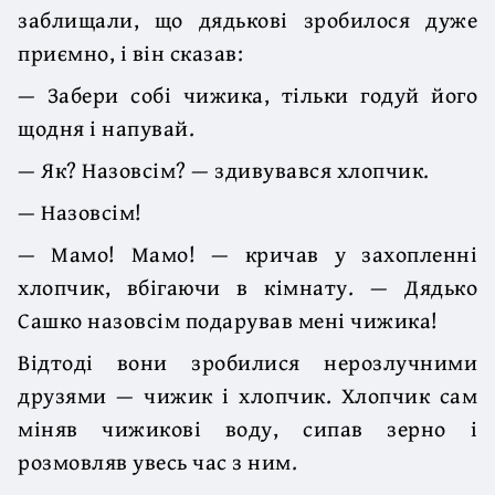
заблищали, що дядькові зробилося дуже
приємно, і він сказав:
— Забери собі чижика, тільки годуй його
щодня і напувай.
— Як? Назовсім? — здивувався хлопчик.
— Назовсім!
— Мамо! Мамо! — кричав у захопленні
хлопчик, вбігаючи в кімнату. — Дядько
Сашко назовсім подарував мені чижика!
Відтоді вони зробилися нерозлучними
друзями — чижик і хлопчик. Хлопчик сам
міняв чижикові воду, сипав зерно і
розмовляв увесь час з ним.