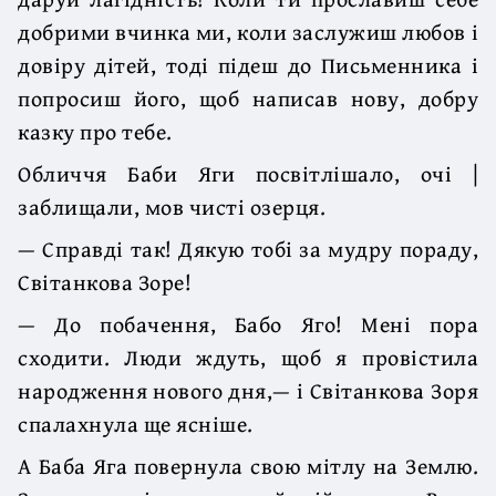
добрими вчинка ми, коли заслужиш любов і
довіру дітей, тоді підеш до Письменника і
попросиш його, щоб написав нову, добру
казку про тебе.
Обличчя Баби Яги посвітлішало, очі |
заблищали, мов чисті озерця.
— Справді так! Дякую тобі за мудру пораду,
Світанкова Зоре!
— До побачення, Бабо Яго! Мені пора
сходити. Люди ждуть, щоб я провістила
народження нового дня,— і Світанкова Зоря
спалахнула ще ясніше.
А Баба Яга повернула свою мітлу на Землю.