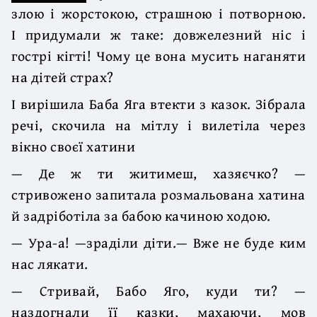
злою і жорстокою, страшною і потворною.
І придумали ж таке: довжелезний ніс і
гострі кігті! Чому це вона мусить наганяти
на дітей страх?
І вирішила Баба Яга втекти з казок. Зібрала
речі, скочила на мітлу і вилетіла через
вікно своєї хатини
— Де ж ти житимеш, хазяєчко? —
стривожено запитала розмальована хатина
й задріботіла за бабою качиною ходою.
— Ура-а! —зраділи діти.— Вже не буде ким
нас лякати.
— Стривай, Бабо Яго, куди ти? —
наздогнали її казки, махаючи, мов