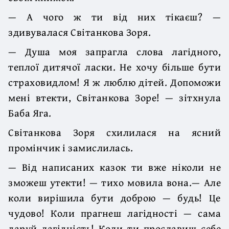
— А чого ж ти від них тікаєш? —
здивувалася Світанкова Зоря.
— Душа моя запрагла слова лагідного,
теплої дитячої ласки. Не хочу більше бути
страховидлом! Я ж люблю дітей. Допоможи
мені втекти, Світанкова Зоре! — зітхнула
Баба Яга.
Світанкова Зоря схилилася на ясний
промінчик і замислилась.
— Від написаних казок ти вже ніколи не
зможеш утекти! — тихо мовила вона.— Але
коли вирішила бути доброю — будь! Це
чудово! Коли прагнеш лагідності — сама
даруй лагідність! Коли ти прославиш себе