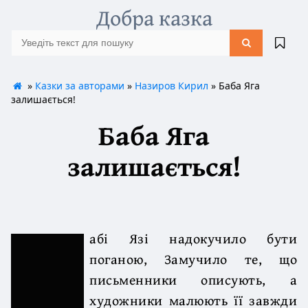
Добра казка
»
Казки за авторами
»
Назиров Кирил
» Баба Яга
залишається!
Баба Яга
залишається!
абі Язі надокучило бути
поганою, Замучило те, що
письменники описують, а
художники малюють її завжди