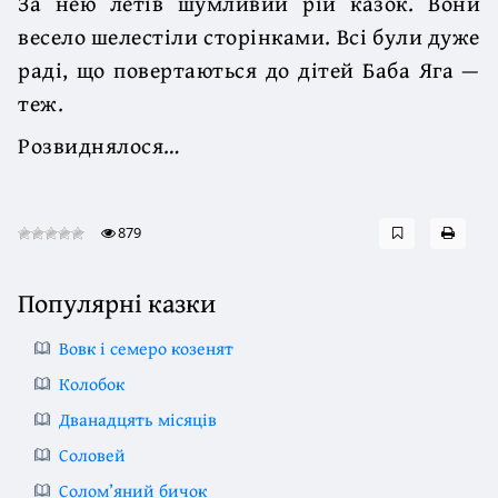
За нею летів шумливий рій казок. Вони
весело шелестіли сторінками. Всі були дуже
раді, що повертаються до дітей Баба Яга —
теж.
Розвиднялося…
879
Популярні казки
Вовк і семеро козенят
Колобок
Дванадцять місяців
Соловей
Солом’яний бичок