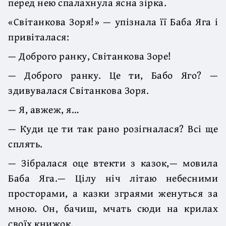
перед нею спалахнула ясна зірка.
«Світанкова Зоря!» — упізнала її Баба Яга і
привіталася:
— Доброго ранку, Світанкова Зоре!
— Доброго ранку. Це ти, Бабо Яго? —
здивувалася Світанкова Зоря.
— Я, авжеж, я…
— Куди це ти так рано розігналася? Всі ще
сплять.
— Зібралася оце втекти з казок,— мовила
Баба Яга.— Цілу ніч літаю небесними
просторами, а казки зграями женуться за
мною. Он, бачиш, мчать сюди на крилах
своїх книжок.