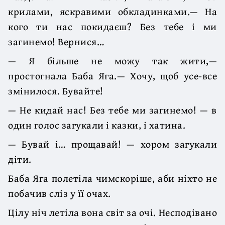
крилами, яскравими обкладинками.— На
кого ти нас покидаєш? Без тебе і ми
загинемо! Вернися…
— Я більше не можу так жити,—
простогнала Баба Яга.— Хочу, щоб усе-все
змінилося. Бувайте!
— Не кидай нас! Без тебе ми загинемо! — в
один голос загукали і казки, і хатина.
— Бувай і… прощавай! — хором загукали
діти.
Баба Яга полетіла чимскоріше, аби ніхто не
побачив сліз у її очах.
Цілу ніч летіла вона світ за очі. Несподівано