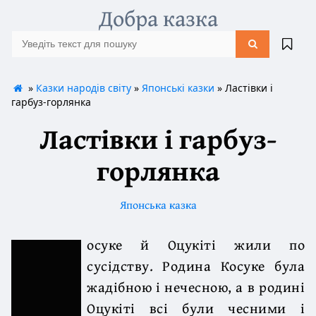
Добра казка
»
Казки народів світу
»
Японські казки
» Ластівки і
гарбуз-горлянка
Ластівки і гарбуз-
горлянка
Японська казка
осуке й Оцукіті жили по
сусідству. Родина Косуке була
жадібною і нечесною, а в родині
Оцукіті всі були чесними і