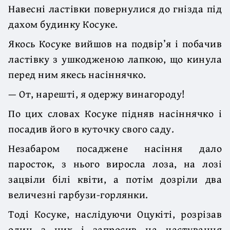
Навесні ластівки повернулися до гнізда під
дахом будинку Косуке.
Якось Косуке вийшов на подвір’я і побачив
ластівку з ушкодженою лапкою, що кинула
перед ним якесь насіннячко.
— От, нарешті, я одержу винагороду!
По цих словах Косуке підняв насіннячко і
посадив його в куточку свого саду.
Незабаром посаджене насіння дало
паросток, з нього виросла лоза, на лозі
зацвіли білі квіти, а потім дозріли два
величезні гарбузи-горлянки.
Тоді Косуке, наслідуючи Оцукіті, розрізав
один з них і запросив на частування