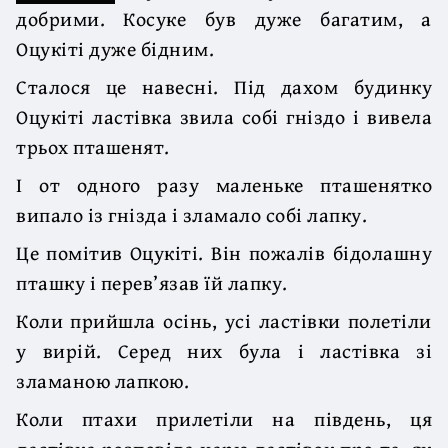
добрими. Косуке був дуже багатим, а
Оцукіті дуже бідним.
Сталося це навесні. Під дахом будинку
Оцукіті ластівка звила собі гніздо і вивела
трьох пташенят.
І от одного разу маленьке пташенятко
випало із гнізда і зламало собі лапку.
Це помітив Оцукіті. Він пожалів бідолашну
пташку і перев’язав їй лапку.
Коли прийшла осінь, усі ластівки полетіли
у вирій. Серед них була і ластівка зі
зламаною лапкою.
Коли птахи прилетіли на південь, ця