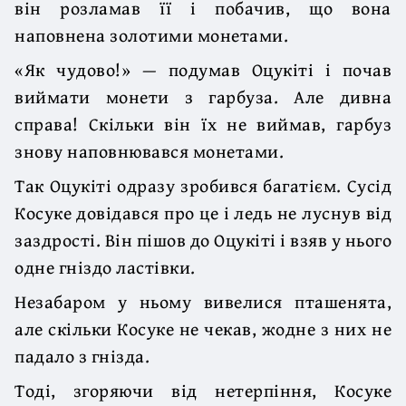
він розламав її і побачив, що вона
наповнена золотими монетами.
«Як чудово!» — подумав Оцукіті і почав
виймати монети з гарбуза. Але дивна
справа! Скільки він їх не виймав, гарбуз
знову наповнювався монетами.
Так Оцукіті одразу зробився багатієм. Сусід
Косуке довідався про це і ледь не луснув від
заздрості. Він пішов до Оцукіті і взяв у нього
одне гніздо ластівки.
Незабаром у ньому вивелися пташенята,
але скільки Косуке не чекав, жодне з них не
падало з гнізда.
Тоді, згоряючи від нетерпіння, Косуке