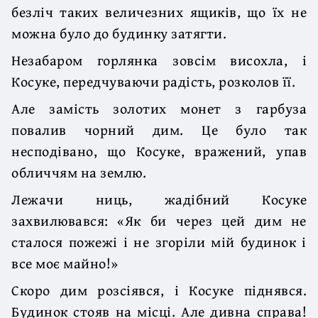
безліч таких величезних ящиків, що їх не
можна було до будинку затягти.
Незабаром горлянка зовсім висохла, і
Косуке, передчуваючи радість, розколов її.
Але замість золотих монет з гарбуза
повалив чорний дим. Це було так
несподівано, що Косуке, вражений, упав
обличчям на землю.
Лежачи ниць, жадібний Косуке
захвилювався: «Як би через цей дим не
сталося пожежі і не згоріли мій будинок і
все моє майно!»
Скоро дим розсіявся, і Косуке піднявся.
Будинок стояв на місці. Але дивна справа!