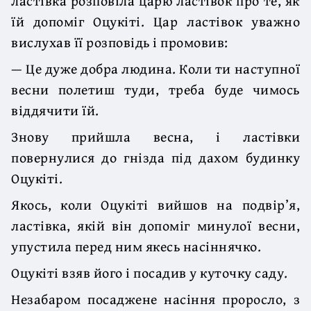
ластівка розповіла царю ластівок про те, як
їй допоміг Оцукіті. Цар ластівок уважно
вислухав її розповідь і промовив:
— Це дуже добра людина. Коли ти наступної
весни полетиш туди, треба буде чимось
віддячити їй.
Знову прийшла весна, і ластівки
повернулися до гнізда під дахом будинку
Оцукіті.
Якось, коли Оцукіті вийшов на подвір’я,
ластівка, якій він допоміг минулої весни,
упустила перед ним якесь насіннячко.
Оцукіті взяв його і посадив у куточку саду.
Незабаром посаджене насіння проросло, з