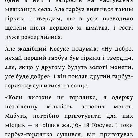
мешканців села. Але гарбуз виявився таким
гірким і твердим, що в усіх позводило
щелепи після першого ж шматка, і гості
дуже розсердилися.
Але жадібний Косуке подумав: «Ну добре,
нехай перший гарбуз був гірким і твердим,
але, якщо у другому будуть золоті монети,
усе буде добре». І він поклав другий гарбуз-
горлянку сушитися на сонце.
«Коли висохне ця горлянка, я одержу
незліченну кількість золотих монет.
Мабуть, потрібно приготувати для них
місце», — вирішив жадібний Косуке. І поки
гарбуз-горлянка сушився, він приготував