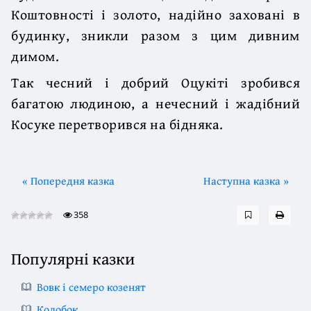
Коштовності і золото, надійно заховані в
будинку, зникли разом з цим дивним
димом.
Так чесний і добрий Оцукіті зробився
багатою людиною, а нечесний і жадібний
Косуке перетворився на бідняка.
« Попередня казка
Наступна казка »
358
Популярні казки
Вовк і семеро козенят
Колобок