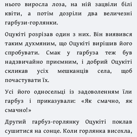
нього виросла лоза, на ній зацвіли білі
квіти, а потім дозріли два величезні
гарбузи-горлянки.
Оцукіті розрізав один з них. Він виявився
таким духмяним, що Оцукіті вирішив його
спробувати. Смак у гарбуза теж був
надзвичайно приємним, і добрий Оцукіті
скликав усіх мешканців села, щоб
почастувати їх.
Усі його односельці із задоволенням їли
гарбуз і приказували: «Як смачно, як
смачно!»
Другий гарбуз-горлянку Оцукіті поклав
сушитися на сонце. Коли горлянка висохла,