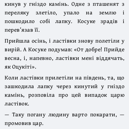
кинув у гніздо камінь. Одне з пташенят з
переляку злетіло, упало на землю і
пошкодило собі лапку. Косуке зрадів і
перев’язав її.
Прийшла осінь, і ластівки знову полетіли у
вирій. А Косуке подумав: «От добре! Прийде
весна, і, напевно, ластівки мені віддячать,
як Оцукіті».
Коли ластівки прилетіли на південь, та, що
зашкодила лапку через кинутий у гніздо
камінь, розповіла про цей випадок царю
ластівок.
— Таку погану людину варто покарати, —
промовив цар.