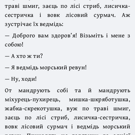
траві шмиг, заєць по лісі стриб, лисичка-
сестричка і вовк лісовий сурмач. Аж
зустрічає їх ведмідь:
— Доброго вам здоров’я! Візьміть і мене з
собою!
— А хто ж ти?
— Я ведмідь морський ревун!
— Ну, ходи!
От мандрують собі та й мандрують
міхурець-пухирець, мишка-шкряботушка,
жабка-скрекотушка, вуж по траві шмиг,
заєць по лісі стриб, лисичка-сестричка,
вовк лісовий сурмач і ведмідь морський