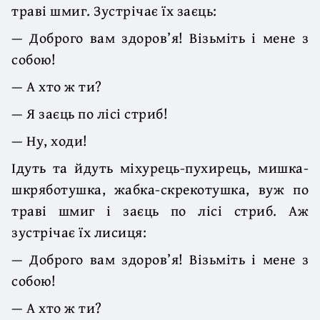
траві шмиг. Зустрічає їх заєць:
— Доброго вам здоров’я! Візьміть і мене з
собою!
— А хто ж ти?
— Я заєць по лісі стриб!
— Ну, ходи!
Ідуть та йдуть міхурець-пухирець, мишка-
шкряботушка, жабка-скрекотушка, вуж по
траві шмиг і заєць по лісі стриб. Аж
зустрічає їх лисиця:
— Доброго вам здоров’я! Візьміть і мене з
собою!
— А хто ж ти?