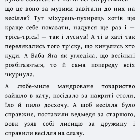
що це воно за музики завітали до них на
весілля? Тут міхурець-пухирець хотів ще
краще себе показати, надувся ще раз і —
трісь-трісь! — так і луснув! А ті в хаті так
перелякались того тріску, що кинулись хто
куди. А Баба Яга як угледіла, що весільні
розбігаються, то й сама попереду всіх
чкурнула.
А любе-миле мандроване товариство
зайшло в хату, посідало за накриті столи,
їло й пило досхочу. А щоб весілля було
справжнє, поставили ведмедя за старшого,
вовк узяв собі лисицю за дружину і
справили весілля на славу.