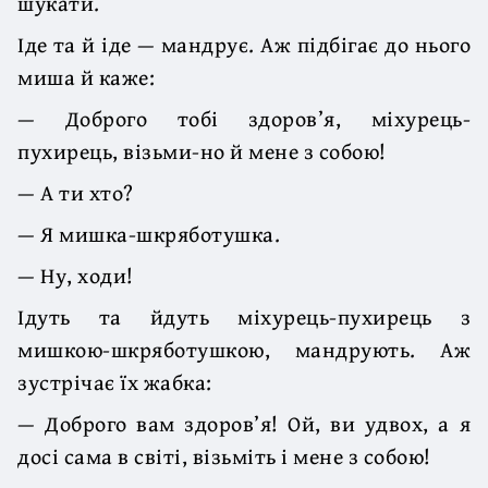
шукати.
Іде та й іде — мандрує. Аж підбігає до нього
миша й каже:
— Доброго тобі здоров’я, міхурець-
пухирець, візьми-но й мене з собою!
— А ти хто?
— Я мишка-шкряботушка.
— Ну, ходи!
Ідуть та йдуть міхурець-пухирець з
мишкою-шкряботушкою, мандрують. Аж
зустрічає їх жабка:
— Доброго вам здоров’я! Ой, ви удвох, а я
досі сама в світі, візьміть і мене з собою!