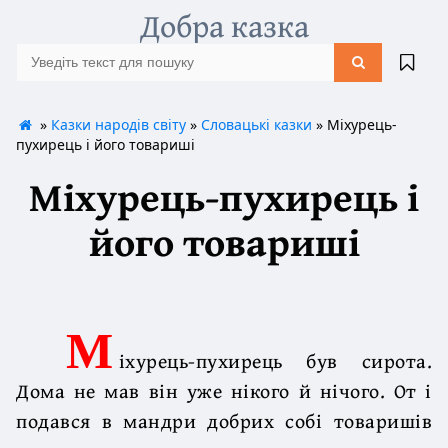
Добра казка
»
Казки народів світу
»
Словацькі казки
» Міхурець-
пухирець і його товариші
Міхурець-пухирець і
його товариші
М
іхурець-пухирець був сирота.
Дома не мав він уже нікого й нічого. От і
подався в мандри добрих собі товаришів