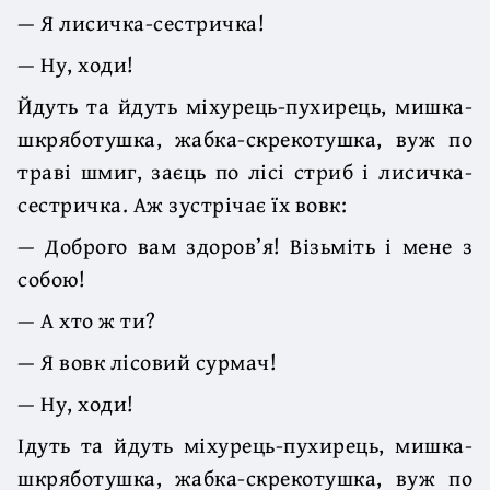
— Я лисичка-сестричка!
— Ну, ходи!
Йдуть та йдуть міхурець-пухирець, мишка-
шкряботушка, жабка-скрекотушка, вуж по
траві шмиг, заєць по лісі стриб і лисичка-
сестричка. Аж зустрічає їх вовк:
— Доброго вам здоров’я! Візьміть і мене з
собою!
— А хто ж ти?
— Я вовк лісовий сурмач!
— Ну, ходи!
Ідуть та йдуть міхурець-пухирець, мишка-
шкряботушка, жабка-скрекотушка, вуж по