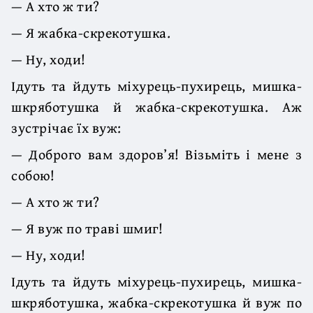
— А хто ж ти?
— Я жабка-скрекотушка.
— Ну, ходи!
Ідуть та йдуть міхурець-пухирець, мишка-
шкряботушка й жабка-скрекотушка. Аж
зустрічає їх вуж:
— Доброго вам здоров’я! Візьміть і мене з
собою!
— А хто ж ти?
— Я вуж по траві шмиг!
— Ну, ходи!
Ідуть та йдуть міхурець-пухирець, мишка-
шкряботушка, жабка-скрекотушка й вуж по