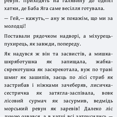
ревун. Приходять на галявину до однієї
хатки, де Баба Яга саме весілля готувала.
— Гей,— кажуть,— ану ж покажім, що ми за
молодці!
Поставали рядочком надворі, а міхурець-
пухирець, як завжди, попереду.
Як надувся ж він та засвистів, а мишка-
шкряботушка як запищала, жабка-
скрекотушка як заскрекотала, вуж по траві
шмиг як зашипів, заєць по лісі стриб як
застрибав і ніжками зачеберяв, лисичка-
сестричка як затягла-заспівала, вовк
лісовий сурмач як засурмив, ведмідь
морський ревун як заревів! Далеко ліс
луною озвався, а в хатці всі затрусились —