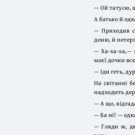
— Ой татусю, 
А батько й одк
— Приходив сь
доню, й потер
— Ха-ха-ха,— 
моєї дочки все
— Іди геть, ду
На світанні б
надходить дер
— А що, відгад
— Ба ні! — одк
— Гляди ж, дв