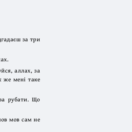
ідгадаєш за три
шах.
йся, аллах, за
к же мені таке
ва рубати. Що
шов мов сам не