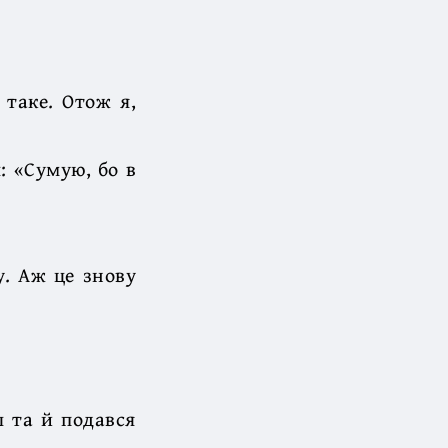
 таке. Отож я,
: «Сумую, бо в
у. Аж це знову
ш та й подався