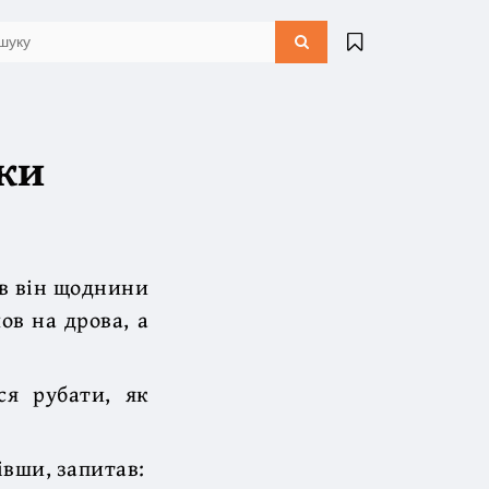
чки
ив він щоднини
лов на дрова, а
ся рубати, як
івши, запитав: