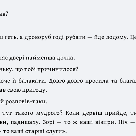
ав?
ш геть, а дроворуб годі рубати — йде додому. Ц
няє двері найменша дочка.
ньку, що тобі причинилося?
хоче й балакати. Довго-довго просила та блага
ав свою пригоду.
й розповів-таки.
 тут такого мудрого? Коли дервіш прийде, т
ви, падишаху. Зорі — то ж ваші візири. Ніч 
— то ваші старші слуги».