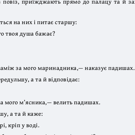
в повіз, приїжджають прямо до палацу та й за
ься на них і питає старшу:
го твоя душа бажає?
 заміж за мого маринадника,— наказує падишах.
редульшу, а та й відповідає:
 за мого м’ясника,— велить падишах.
у, а та й каже:
і, кріп у воді.