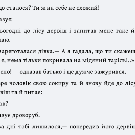
що сталося? Ти ж на себе не схожий!
азує:
огодні до лісу дервіш і запитав мене таке й
паю.
зареготалася дівка.— А я гадала, що ти скажеш
 є, нема тільки покривала на мідяний таріль!..»
репо! — одказав батько і ще дужче зажурився.
ере чоловік свою сокиру та й знову йде до ліс
віш та й питає:
ав?
азує дроворуб.
а дні тобі лишилося,— попередив його дерві