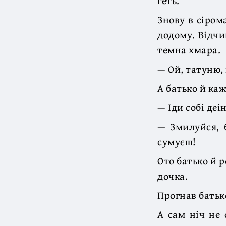
геть.
Знову в сіром
додому. Відчи
темна хмара.
— Ой, татуню,
А батько й каж
— Іди собі деі
— Змилуйся, 
сумуєш!
Ото батько й р
дочка.
Прогнав батько 
А сам ніч не 