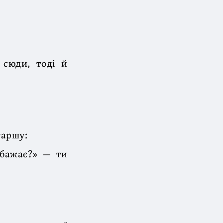
 сюди, тоді й
таршу:
 бажає?» — ти