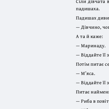
Сіли дівчата 
падишаха.
Падишах дивит
— Дівчино, чо
А та й каже:
— Маринаду.
— Віддайте її
Потім питає се
— М’яса.
— Віддайте її
Питає найменш
— Риба в повітр