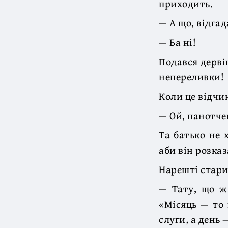
приходить.
— А що, відгад
— Ба ні!
Подався дерві
непереливки!
Коли це відчи
— Ой, панотче
Та батько не 
аби він розказ
Нарешті стари
— Тату, що ж
«Місяць — то 
слуги, а день 