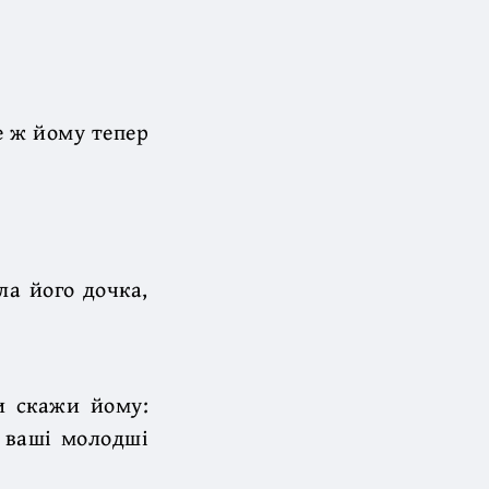
е ж йому тепер
ла його дочка,
и скажи йому:
— ваші молодші