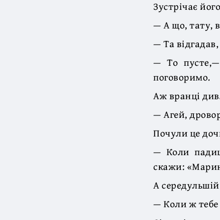
Зустрічає йог
— А що, тату, 
— Та відгадав,
— То пусте,—
поговоримо.
Аж вранці дивл
— Агей, дрово
Почули це доч
— Коли падиш
скажи: «Мари
А середульшій
— Коли ж тебе