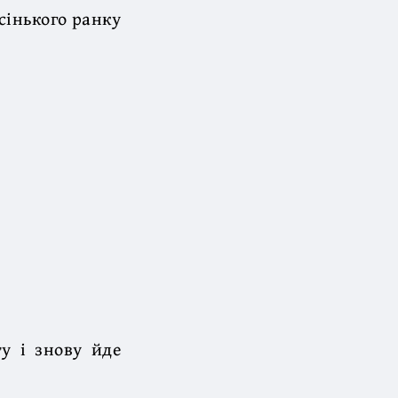
ісінького ранку
у і знову йде