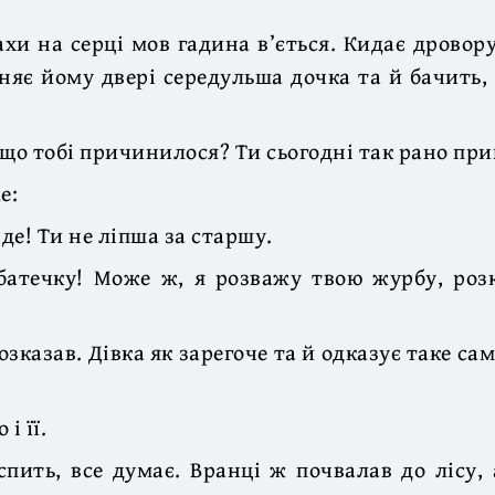
ахи на серці мов гадина в’ється. Кидає дровору
няє йому двері середульша дочка та й бачить,
 що тобі причинилося? Ти сьогодні так рано пр
е:
нде! Ти не ліпша за старшу.
батечку! Може ж, я розважу твою журбу, роз
озказав. Дівка як зарегоче та й одказує таке са
і її.
спить, все думає. Вранці ж почвалав до лісу, 