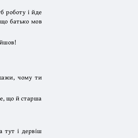
б роботу і йде
 що батько мов
ийшов!
кажи, чому ти
ме, що й старша
а тут і дервіш