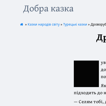
Добра казка
»
Казки народів світу
»
Турецькі казки
» Дроворуб
Др
ув
до
по
Як
підходить до н
— Селям тобі, 