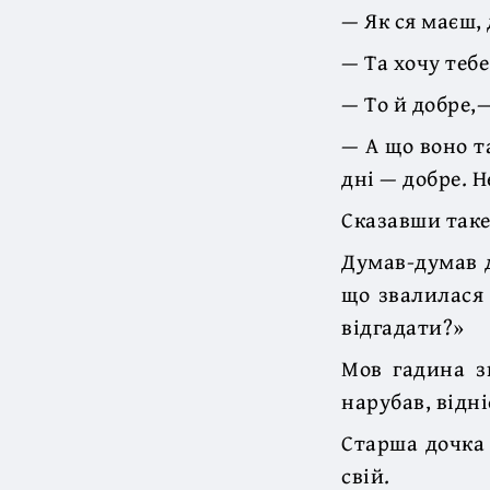
— Як ся маєш, 
— Та хочу теб
— То й добре,
— А що воно та
дні — добре. Н
Сказавши таке,
Думав-думав д
що звалилася 
відгадати?»
Мов гадина з
нарубав, відні
Старша дочка 
свій.