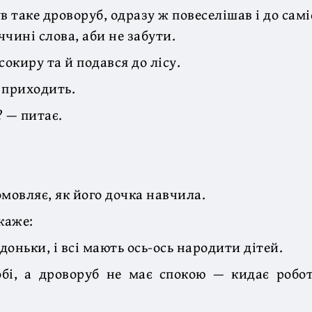
в таке дроворуб, одразу ж повеселішав і до сам
чині слова, аби не забути.
сокиру та й подався до лісу.
 приходить.
? — питає.
омовляє, як його дочка навчила.
каже:
 доньки, і всі мають ось-ось народити дітей.
обі, а дроворуб не має спокою — кидає робот