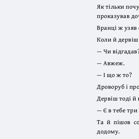
Як тільки почу
проказував доч
Вранці ж узяв 
Коли й дервіш
— Чи відгадав
— Авжеж.
— І що ж то?
Дроворуб і пр
Дервіш тоді й 
— Є в тебе три
Та й пішов с
додому.