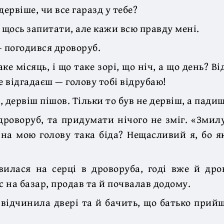
дервіше, чи все гаразд у тебе?
е щось запитати, але кажи всю правду мені.
— погодився дроворуб.
ке місяць, і що таке зорі, що ніч, а що день? В
е відгадаєш — голову тобі відрубаю!
 дервіш пішов. Тільки то був не дервіш, а пади
роворуб, та придумати нічого не зміг. «Змилу
на мою голову така біда? Нещасливий я, бо я
вилася на серці в дроворуба, годі вже й дро
с на базар, продав та й почвалав додому.
відчинила двері та й бачить, що батько прий