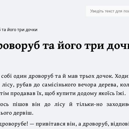
 та його три дочки
оворуб та його три до
 собі один дроворуб та й мав трьох дочок. Ход
 лісу, рубав до самісінького вечора дерева, ко
тім продавав їх, щоб купити додому якоїсь їжі.
ось пішов він до лісу й тільки-но заходив
ього дервіш.
дроворубе! — привітався він, а дроворуб, відпов