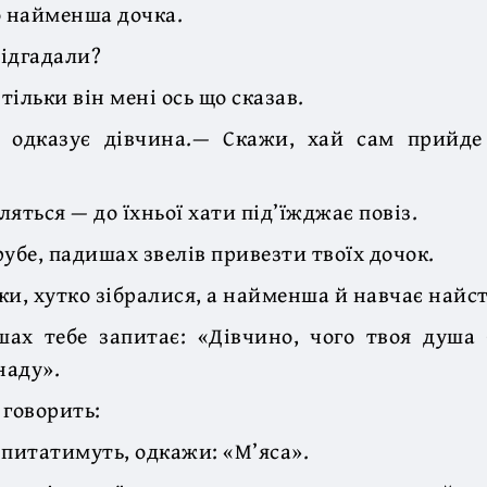
о найменша дочка.
відгадали?
 тільки він мені ось що сказав.
 одказує дівчина.— Скажи, хай сам прийде
яться — до їхньої хати під’їжджає повіз.
рубе, падишах звелів привезти твоїх дочок.
ки, хутко зібралися, а найменша й навчає найс
ах тебе запитає: «Дівчино, чого твоя душа
наду».
 говорить:
 питатимуть, одкажи: «М’яса».