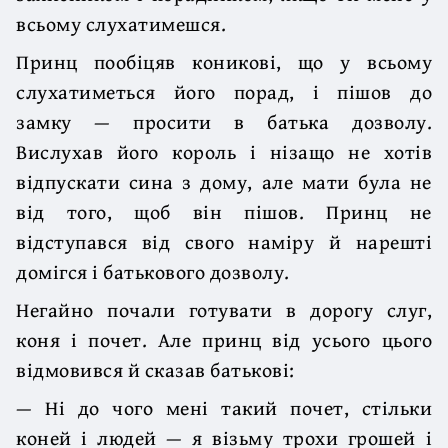
всьому слухатимешся.
Принц пообіцяв коникові, що у всьому
слухатиметься його порад, і пішов до
замку — просити в батька дозволу.
Вислухав його король і нізащо не хотів
відпускати сина з дому, але мати була не
від того, щоб він пішов. Принц не
відступався від свого наміру й нарешті
домігся і батькового дозволу.
Негайно почали готувати в дорогу слуг,
коня і почет. Але принц від усього цього
відмовився й сказав батькові:
— Ні до чого мені такий почет, стільки
коней і людей — я візьму трохи грошей і