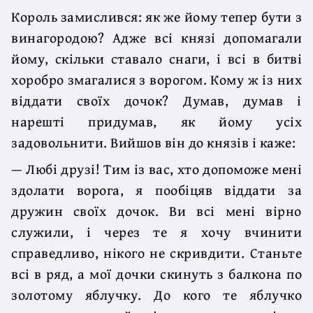
Король замислився: як же йому тепер бути з
винагородою? Адже всі князі допомагали
йому, скільки ставало снаги, і всі в битві
хоробро змагалися з ворогом. Кому ж із них
віддати своїх дочок? Думав, думав і
нарешті придумав, як йому усіх
задовольнити. Вийшов він до князів і каже:
— Любі друзі! Тим із вас, хто допоможе мені
здолати ворога, я пообіцяв віддати за
дружин своїх дочок. Ви всі мені вірно
служили, і через те я хочу вчинити
справедливо, нікого не скривдити. Станьте
всі в ряд, а мої дочки скинуть з балкона по
золотому яблучку. До кого те яблучко