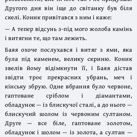
Другого дня він іще до світанку був біля
скелі. Коник привітався з ним і каже:
— А тепер відсунь з-під мого жолоба камінь
і витягни те, що там лежить.
Баяя охоче послухався і витяг з ями, яка
була під каменем, велику скриню. Коник
звелів йому відімкнути її, і Баяя дістав
звідти троє прекрасних убрань, меч і
кінську збрую. Одне вбрання було червоне,
гаптоване сріблом і діамантами,
обладунок — із блискучої сталі, а до нього —
блискучий шолом із червоним султаном.
Друге — все біле, гаптоване золотом,
обладунок і шолом — із золота, а султан —