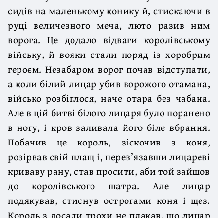
сидів на маленькому конику й, стискаючи в
руці величезного меча, люто разив ним
ворога. Це додало відваги королівському
війську, й вояки стали поряд із хоробрим
героєм. Незабаром ворог почав відступати,
а коли білий лицар убив ворожого отамана,
військо розбіглося, наче отара без чабана.
Але в цій битві білого лицаря було поранено
в ногу, і кров заливала його біле вбрання.
Побачив це король, зіскочив з коня,
розірвав свій плащ і, перев’язавши лицареві
криваву рану, став просити, аби той зайшов
до королівського шатра. Але лицар
подякував, стиснув острогами коня і щез.
Король з досади трохи не плакав, що лицар