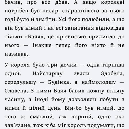
бачив, про все дбав. А якщо королеві
потрібен був писар, стараннішого за нього
годі було й знайти. Усі його полюбили, а що
він був німий і на всі запитання відповідав
тільки «Баяя», це прізвисько прилипло до
нього — інакше тепер його ніхто й не
називав.
У короля було три дочки — одна гарніша
одної. Найстаршу звали Здобена,
середульшу — Будінка, а наймолодшу —
Славена. З ними Баяя бавив кожну вільну
часину, а іноді йому дозволяли побути з
ними й цілий день. Він-бо був німий, до
того ж смаглий, аж чорний, одне око
зав’язане, тож хіба міг король подумати, що