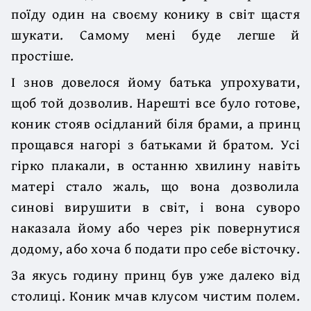
поїду один на своєму конику в світ щастя
шукати. Самому мені буде легше й
простіше.
І знов довелося йому батька упрохувати,
щоб той дозволив. Нарешті все було готове,
коник стояв осідланий біля брами, а принц
прощався нагорі з батьками й братом. Усі
гірко плакали, в останню хвилину навіть
матері стало жаль, що вона дозволила
синові вирушити в світ, і вона суворо
наказала йому або через рік повернутися
додому, або хоча б подати про себе вісточку.
За якусь годину принц був уже далеко від
столиці. Коник мчав клусом чистим полем.