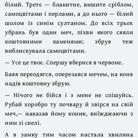
білий. Третє — блакитне, вишите сріблом,
самоцвітами і перлами, а до нього — білий
шолом із синім султаном. До всіх трьох
убрань був один меч, піхви якого сяяли
коштовними каменями; збруя теж
виблискувала самоцвітами.
— Усе це твоє. Спершу вберися в червоне.
Баяя переодягся, оперезався мечем, на коня
надів коштовну збрую.
— Нічого не бійся і з мене не спішуйсь.
Рубай хоробро ту почвару й звірся на свій
меч,— наказав йому коник, виїжджаючи з
ним зі скелі.
А в замку тим часом настала хвилина