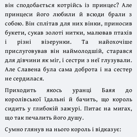
він сподобається котрійсь із принцес? Але
принцеси його любили й всюди брали з
собою. Він сплітав для них вінки, приносив
букети, сукав золоті нитки, малював птахів
і різні візерунки. Та найохочіше
прислуговував він наймолодшій, старався
для дівчини як міг, і сестри з неї глузували.
Але Славена була сама доброта і на сестер
не сердилася.
Приходить якось уранці Баяя до
королівської їдальні й бачить, що король
сидить у глибокій зажурі. Питає на мигах,
що так печалить його душу.
Сумно глянув на нього король і відказує: