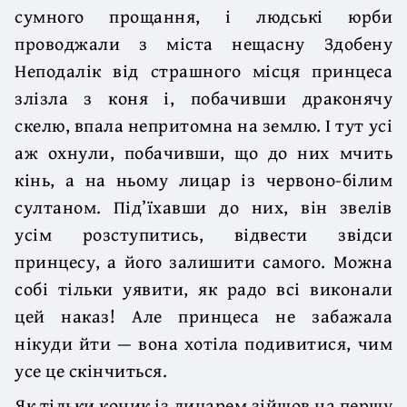
сумного прощання, і людські юрби
проводжали з міста нещасну Здобену
Неподалік від страшного місця принцеса
злізла з коня і, побачивши драконячу
скелю, впала непритомна на землю. І тут усі
аж охнули, побачивши, що до них мчить
кінь, а на ньому лицар із червоно-білим
султаном. Під’їхавши до них, він звелів
усім розступитись, відвести звідси
принцесу, а його залишити самого. Можна
собі тільки уявити, як радо всі виконали
цей наказ! Але принцеса не забажала
нікуди йти — вона хотіла подивитися, чим
усе це скінчиться.
Як тільки коник із лицарем зійшов на першу