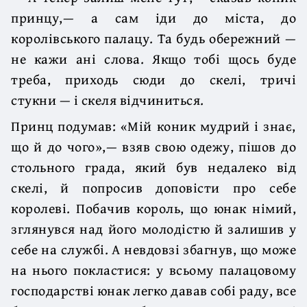
принцу,— а сам іди до міста, до
королівського палацу. Та будь обережний —
не кажи ані слова. Якщо тобі щось буде
треба, приходь сюди до скелі, тричі
стукни — і скеля відчиниться.
Принц подумав: «Мій коник мудрий і знає,
що й до чого»,— взяв свою одежу, пішов до
стольного града, який був недалеко від
скелі, й попросив доповісти про себе
королеві. Побачив король, що юнак німий,
зглянувся над його молодістю й залишив у
себе на службі. А невдовзі збагнув, що може
на нього покластися: у всьому палацовому
господарстві юнак легко давав собі раду, все