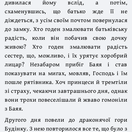
дивилася йому вслід, а потім,
схаменувшись, що батько жде її не
діждеться, з усім своїм почтом повернулася
до замку. Хто годен змалювати батьківську
радість, коли він побачив свою дочку
живою? Хто годен змалювати радість
сестер, що, можливо, і їх урятує хоробрий
лицар? Незабаром прибіг Баяя і став
показувати на мигах, мовляв, Господь і їм
пошле рятівника. Хоч принцеси й тремтіли
зі страху, чекаючи завтрашнього дня, однак
вони трохи повеселішали й жваво гомоніли
з Баяя.
Другого дня повели до драконячої гори
Будінку. З нею повторилося все те, що було з