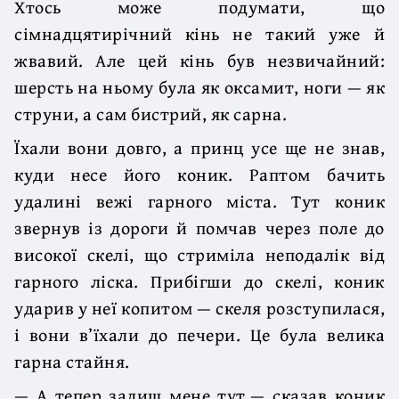
Хтось може подумати, що
сімнадцятирічний кінь не такий уже й
жвавий. Але цей кінь був незвичайний:
шерсть на ньому була як оксамит, ноги — як
струни, а сам бистрий, як сарна.
Їхали вони довго, а принц усе ще не знав,
куди несе його коник. Раптом бачить
удалині вежі гарного міста. Тут коник
звернув із дороги й помчав через поле до
високої скелі, що стриміла неподалік від
гарного ліска. Прибігши до скелі, коник
ударив у неї копитом — скеля розступилася,
і вони в’їхали до печери. Це була велика
гарна стайня.
— А тепер залиш мене тут,— сказав коник