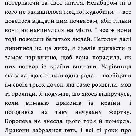
потерпаючи за своє життя. Незабаром ні в
кого не залишилося жодної худобини — все
довелося віддати цим почварам, аби тільки
вони не накинулися на місто. І все ж вони
тоді пожерли багатьох людей. Негоден далі
дивитися на це лихо, я звелів привести в
замок чарівницю, щоб вона порадила, як
цих потвор із країни вигнати. Чарівниця
сказала, що є тільки одна рада — пообіцяти
їм своїх трьох дочок, які саме розцвіли, мов
ті троянди. Я подумав, що якось відкручусь,
коли виманю драконів із країни, і
погодився на таку нечувану жертву.
Королева не знесла цього горя й померла.
Дракони забралися геть, і всі ті роки про