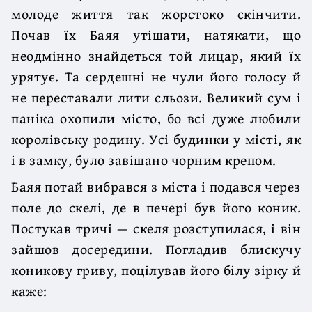
молоде життя так жорстоко скінчити.
Почав їх Баяя утішати, натякати, що
неодмінно знайдеться той лицар, який їх
урятує. Та сердешні не чули його голосу й
не переставали лити сльози. Великий сум і
паніка охопили місто, бо всі дуже любили
королівську родину. Усі будинки у місті, як
і в замку, було завішано чорним крепом.
Баяя потай вибрався з міста і подався через
поле до скелі, де в печері був його коник.
Постукав тричі — скеля розступилася, і він
зайшов досередини. Погладив блискучу
коникову гриву, поцілував його білу зірку й
каже: