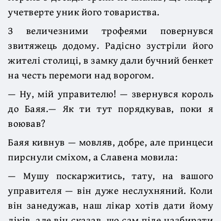
учетверте уник його товариства.
З величезними трофеями повернувся
звитяжець додому. Радісно зустріли його
жителі столиці, в замку дали бучний бенкет
на честь перемоги над ворогом.
— Ну, мій управителю! — звернувся король
до Баяя.— Як ти тут порядкував, поки я
воював?
Баяя кивнув — мовляв, добре, але принцеси
пирснули сміхом, а Славена мовила:
— Мушу поскаржитись, тату, на вашого
управителя — він дуже неслухняний. Коли
він занедужав, наш лікар хотів дати йому
ліків, але він сказав, що сам піде назбирати