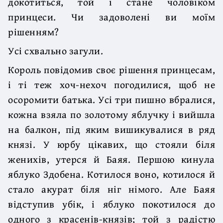
докотиться, той і стане чоловіком
принцеси. Чи задоволені ви моїм
рішенням?
Усі схвально загули.
Король повідомив своє рішення принцесам,
і ті теж хоч-нехоч погодилися, щоб не
осоромити батька. Усі три пишно вбралися,
кожна взяла по золотому яблучку і вийшла
на балкон, під яким вишикувалися в ряд
князі. У юрбу цікавих, що стояли біля
женихів, утерся й Баяя. Першою кинула
яблуко Здобена. Котилося воно, котилося й
стало акурат біля ніг німого. Але Баяя
відступив убік, і яблуко покотилося до
одного з красенів-князів; той з радістю