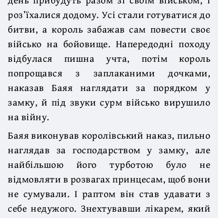
роз’їхалися додому. Усі стали готуватися до
битви, а король забажав сам повести своє
військо на бойовище. Напередодні походу
відбулася пишна учта, потім король
попрощався з заплаканими дочками,
наказав Баяя наглядати за порядком у
замку, й під звуки сурм військо вирушило
на війну.
Баяя виконував королівський наказ, пильно
наглядав за господарством у замку, але
найбільшою його турботою було не
відмовляти в розвагах принцесам, щоб вони
не сумували. І раптом він став удавати з
себе недужого. Знехтувавши лікарем, який