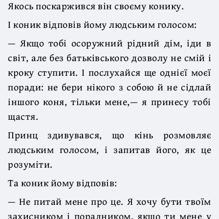
Якось поскаржився він своєму конику.
І коник відповів йому людським голосом:
— Якщо тобі осоружний рідний дім, іди в
світ, але без батьківського дозволу не смій і
кроку ступити. І послухайся ще однієї моєї
поради: не бери нікого з собою й не сідлай
іншого коня, тільки мене,— я принесу тобі
щастя.
Принц здивувався, що кінь розмовляє
людським голосом, і запитав його, як це
розуміти.
Та коник йому відповів:
— Не питай мене про це. Я хочу бути твоїм
захисником і порадником, якщо ти мене у