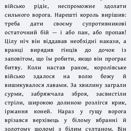
військо рідіє, неспроможне здолати
сильного ворога. Нарешті король вирішив:
треба дати своєму супротивникові
остаточний бій — і або пан, або пропав!
Цілу ніч він віддавав необхідні накази, а
вранці вирядив гінців до дочок із
заповітом, що їм робити, якщо він програє
битву. Коли настав ранок, королівське
військо здалося на волю божу й
вишикувалося лавами. За хвилину заграли
сурми, забряжчала зброя, засвистіли
стріли, широкою долиною розлігся крик,
іржання коней. Нараз у гущу ворога
врізався верхівець у білому вбранні й
золотому шоломі з білим султаном. Він