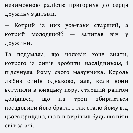
невимовною радістю пригорнув до серця
дружину з дітьми.
— Котрий із них усе-таки старший, а
котрий молодший? — запитав він у
дружини.
Та подумала, що чоловік хоче знати,
котрого із синів зробити наслідником, і
підсунула йому свого мазунчика. Король
любив синів однаково, але, коли вони
вступили в юнацьку пору, старший раптом
довідався, що на трон збираються
посадовити його брата, і так стало йому від
цього кривдно, що він вирішив будь-що піти
світ за очі.