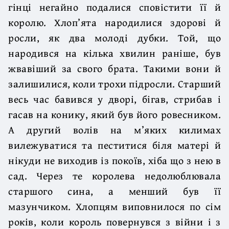
гінці негайно подалися сповістити її й
королю. Хлоп’ята народилися здорові й
росли, як два молоді дубки. Той, що
народився на кілька хвилин раніше, був
жвавіший за свого брата. Такими вони й
залишилися, коли трохи підросли. Старший
весь час бавився у дворі, бігав, стрибав і
гасав на конику, який був його ровесником.
А другий волів на м’яких килимах
вилежуватися та пеститися біля матері й
нікуди не виходив із покоїв, хіба що з нею в
сад. Через те королева недолюблювала
старшого сина, а менший був її
мазунчиком. Хлопцям виповнилося по сім
років, коли король повернувся з війни і з