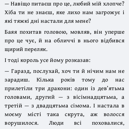
— Навіщо питаєш про це, любий мій хлопче?
Хіба ти не знаєш, яке лихо нам загрожує і
які тяжкі дні настали для мене?
Баяя похитав головою, мовляв, він уперше
про це чує, й на обличчі в нього відбився
щирий переляк.
І тоді король усе йому розказав:
— Гаразд, послухай, хоч ти й нічим нам не
зарадиш. Кілька років тому до нас
прилетіли три дракони: один із дев’ятьма
головами, другий — з вісімнадцятьма, а
третій — з двадцятьма сімома. І настала в
моєму місті така скрута, аж волосся
ворушилося. Люди всі поховалися,