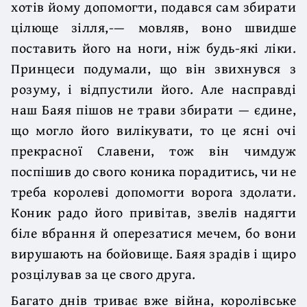
хотів йому допомогти, подався сам збирати
цілюще зілля,-— мовляв, воно швидше
поставить його на ноги, ніж будь-які ліки.
Принцеси подумали, що він звихнувся з
розуму, і відпустили його. Але насправді
наш Баяя пішов не трави збирати — єдине,
що могло його вилікувати, то це ясні очі
прекрасної Славени, тож він чимдуж
поспішив до свого коника порадитись, чи не
треба королеві допомогти ворога здолати.
Коник радо його привітав, звелів надягти
біле вбрання й оперезатися мечем, бо вони
вирушають на бойовище. Баяя зрадів і щиро
розцілував за це свого друга.
Багато днів триває вже війна, королівське