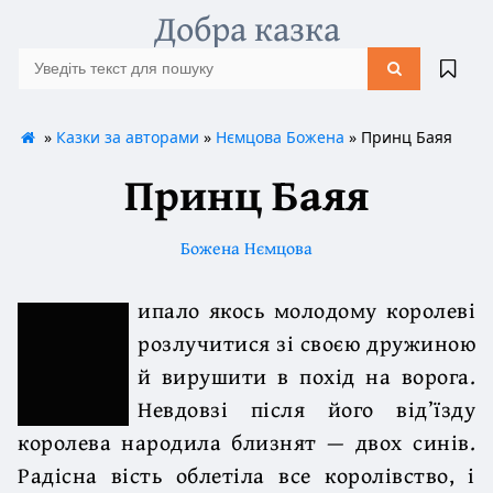
Добра казка
»
Казки за авторами
»
Нємцова Божена
» Принц Баяя
Принц Баяя
Божена Нємцова
ипало якось молодому королеві
розлучитися зі своєю дружиною
й вирушити в похід на ворога.
Невдовзі після його від’їзду
королева народила близнят — двох синів.
Радісна вість облетіла все королівство, і