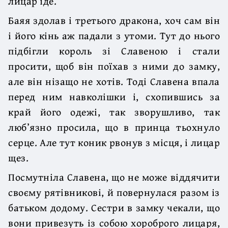
лицар їде.
Баяя здолав і третього дракона, хоч сам він
і його кінь аж падали з утоми. Тут до нього
підбігли король зі Славеною і стали
просити, щоб він поїхав з ними до замку,
але він нізащо не хотів. Тоді Славена впала
перед ним навколішки і, схопившись за
край його одежі, так зворушливо, так
люб’язно просила, що в принца тьохнуло
серце. Але тут коник рвонув з місця, і лицар
щез.
Посмутніла Славена, що не може віддячити
своєму рятівникові, й повернулася разом із
батьком додому. Сестри в замку чекали, що
вони привезуть із собою хороброго лицаря,