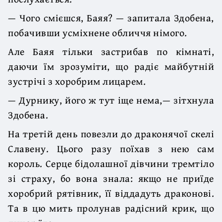
— Чого смієшся, Баяя? — запитала Здобена,
побачивши усміхнене обличчя німого.
Але Баяя тільки застрибав по кімнаті,
даючи їм зрозуміти, що радіє майбутній
зустрічі з хоробрим лицарем.
— Дурнику, його ж тут іще нема,— зітхнула
Здобена.
На третій день повезли до драконячої скелі
Славену. Цього разу поїхав з нею сам
король. Серце бідолашної дівчини тремтіло
зі страху, бо вона знала: якщо не приїде
хоробрий рятівник, її віддадуть драконові.
Та в цю мить пролунав радісний крик, що