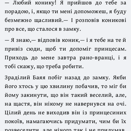
— Любий конику! Я прийшов до тебе за
порадою, і, якщо ти мені допоможеш, я буду
безмежно щасливий.— І розповів коникові
про все, що сталося в замку.
— Я знаю,— відповів коник,— і я тебе на те й
привіз сюди, щоб ти допоміг принцесам.
Приходь до мене завтра рано-вранці, і я
тобі скажу, що треба робити.
Зраділий Баяя побіг назад до замку. Якби
його хтось у цю хвилину побачив, то міг би
йому закинути, що він такий веселий, але,
на щастя, він нікому не навернувся на очі.
Цілий день не виходив він із принцесиних
покоїв, намагаючись придумати, чим би їх
розвеселити, але нічого так і не придумав.