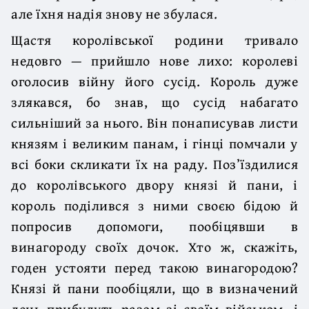
але їхня надія знову не збулася.
Щастя королівської родини тривало
недовго — прийшло нове лихо: королеві
оголосив війну його сусід. Король дуже
злякався, бо знав, що сусід набагато
сильніший за нього. Він понаписував листи
князям і великим панам, і гінці помчали у
всі боки скликати їх на раду. Поз’їздилися
до королівського двору князі й пани, і
король поділився з ними своєю бідою й
попросив допомоги, пообіцявши в
винагороду своїх дочок. Хто ж, скажіть,
годен устояти перед такою винагородою?
Князі й пани пообіцяли, що в визначений
день прибудуть разом зі своїм військом, і