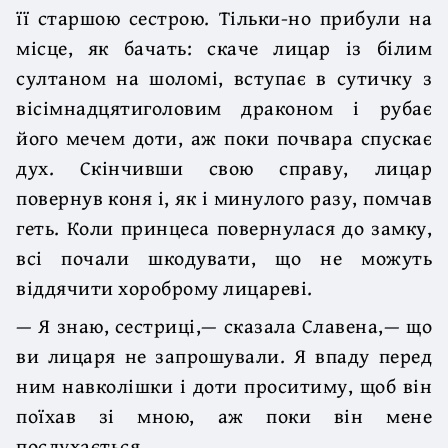
її старшою сестрою. Тільки-но прибули на
місце, як бачать: скаче лицар із білим
султаном на шоломі, вступає в сутичку з
вісімнадцятиголовим драконом і рубає
його мечем доти, аж поки почвара спускає
дух. Скінчивши свою справу, лицар
повернув коня і, як і минулого разу, помчав
геть. Коли принцеса повернулася до замку,
всі почали шкодувати, що не можуть
віддячити хороброму лицареві.
— Я знаю, сестриці,— сказала Славена,— що
ви лицаря не запрошували. Я впаду перед
ним навколішки і доти проситиму, щоб він
поїхав зі мною, аж поки він мене
послухається.