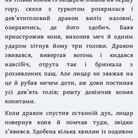
гору, скеля з гуркотом розкрилася і
дев’ятиголовий дракон виліз назовні,
озираючись, де його здобич. Баяя
приострожив коня, вихопив меч й одним
ударом зітнув йому три голови. Дракон
звивався, вивергав вогонь і кидався
навсібіч, отрута так і бризкала з
роззявлених пащ. Але лицар не зважав на
це й рубав мечем доти, аж доки постинав
усі дев’ять голів; решту докінчив коник
копитами.
Коли дракон спустив останній дух, лицар
повернув коня й помчав туди, звідки
з’явився. Здобена кілька хвилин із подивом