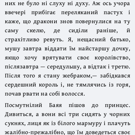
них не було ні слуху ні духу. Аж ось учора
ввечері прибігає переляканий пастух і
каже, що дракони знов повернулися на ту
саму скелю, де сиділи раніше, й
страхітливо ревуть. Я, нещасний батько,
мушу завтра віддати їм найстаршу дочку,
якщо хочу врятувати своє королівство,
післязавтра — середульшу, а відтак і третю.
Після того я стану жебраком,— забідкався
сердешний король і, не тямлячись із горя,
почав рвати на собі волосся.
Посмутнілий Баяя пішов до принцес.
Дивиться, а вони всі три сидять у чорних
сукнях, лиця як із білого мармуру і плачуть
жалібно-прежалібно, що їм доведеться своє