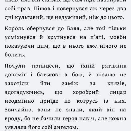
собі трав. Пішов і повернувся аж через два
дні кульгавий, ще недужіший, ніж до цього.
Король обернувся до Баяя, але той тільки
усміхнувся й крутнувся на п’яті, мовби
показуючи цим, що в нього вже нічого не
болить.
Почули принцеси, що їхній рятівник
допоміг і батькові в бою, й нізащо не
захотіли йти заміж за князів,
здогадуючись, що хоробрий лицар
неодмінно приїде по котрусь із них.
Звичайно, вони не знали, який він на
вроду, бо не бачили героя навіч, але кожна
уявляла його собі ангелом.