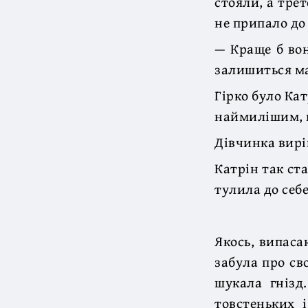
стояли, а трет
не припало до
— Краще б вон
залишиться ма
Гірко було Ка
наймилішим, 
Дівчинка вирі
Катрін так ст
тулила до себе
Якось, випаса
забула про св
шукала гнізд
товстеньких 