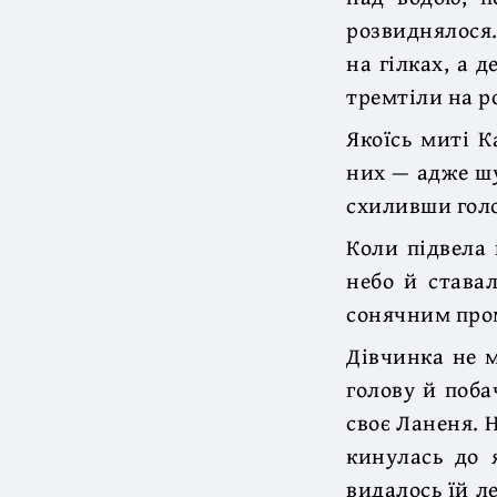
розвиднялося.
на гілках, а д
тремтіли на ро
Якоїсь миті К
них — адже шу
схиливши голо
Коли підвела 
небо й става
сонячним пром
Дівчинка не м
голову й поба
своє Ланеня. 
кинулась до 
видалось їй л