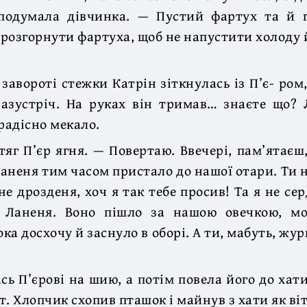
подумала дівчинка. — Пустий фартух та й г
розгорнути фартуха, щоб не напустити холоду 
завороті стежки Катрін зіткнулась із П’є- ром
назустріч. На руках він тримав… знаєте що? 
радісно мекало.
тяг П’єр ягня. — Повертаю. Ввечері, пам’ятаєш
аненя тим часом пристало до нашої отари. Ти н
не дрозденя, хоч я так тебе просив! Та я не сер
 Ланеня. Воно пішло за нашою овечкою, мо
ка досхочу й заснуло в оборі. А ти, мабуть, жур
сь П’єрові на шию, а потім повела його до хат
. Хлопчик схопив пташок і майнув з хати як віт