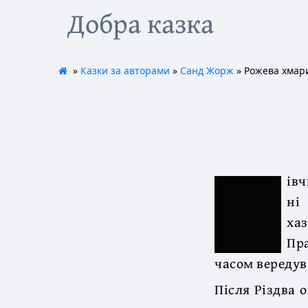
Добра казка
»
Казки за авторами
»
Санд Жорж
» Рожева хмар
івч
ні
ха
Пр
часом вередув
Після Різдва 