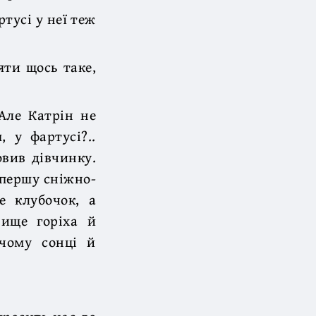
тусі у неї теж
яти щось таке,
Але Катрін не
 у фартусі?..
овив дівчинку.
спершу сніжно-
е клубочок, а
вище горіха й
учому сонці й