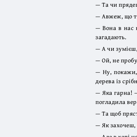
— Та чи пряде
— Авжеж, що т
— Вона в нас
загадають.
— А чи зумієш
— Ой, не проб
— Ну, покажи,
дерева із срі
— Яка гарна! 
погладила вере
— Та щоб пряс
— Як захочеш, 
— Але в хаті н