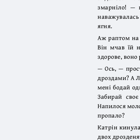
змарніло! — 
наважувалась 
ягня.
Аж раптом на 
Він мчав їй 
здорове, воно 
— Ось, — прос
дроздами? А Л
мені бодай од
Забирай своє
Напилося моло
пропало?
Катрін кинула
двох дрозденят