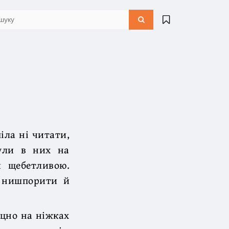
іла ні читати,
були в них на
й щебетливою.
х нишпорити й
іцно на ніжках