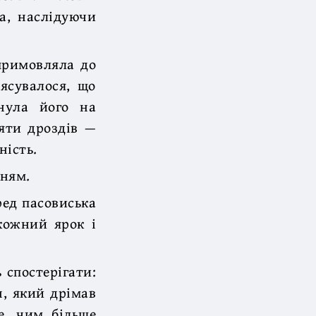
а, наслідуючи
примовляла до
ясувалося, що
нула його на
аяти дроздів —
ність.
еням.
ред пасовиська
кожний ярок і
 спостерігати:
н, який дрімав
е, чим більше