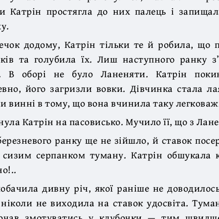
ли Катрін простягла до них палець і запищал
у.
ечок додому, Катрін тільки те й робила, що 
ків та голубила їх. Лиш наступного ранку з’
о. В оборі не було Ланеняти. Катрін поки
евно, його загризли вовки. Дівчинка стала л
ни винні в тому, що вона вчинила таку легковаж
ула Катрін на пасовисько. Мучило її, що з Лан
березневого ранку ще не зійшло, й ставок посе
 сизим серпанком туману. Катрін обшукала 
о!..
обачила дивну річ, якої раніше не доводилось
ніколи не виходила на ставок удосвіта. Тума
очав змотуватись у клубочки — тим швидш