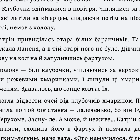
 Клубочки здіймалися в повітря. Чіплялися за 
еякі летіли за вітерцем, спадаючи потім на піс
сі, немов з холоду.
атрін привиділась отара білих баранчиків. Та
кала Ланеня, а в тій отарі його не було. Дівчи
ву на коліна й затулившись фартухом.
голову — білі клубочки, чіпляючись за верхові
ли рожевими хмаринками. І линули ці хмари
еням. Здавалось, що сонце ковтає їх.
огла відвести очей від клубочків-хмаринок. 
чила по той бік ставка — далеченько, бо він 
Нерухоме. Засну- ле. А може, й неживе… Катрін о
ягняти, схопила його в фартух й помчала д
егким-легким, наче вата. «Ото намучилося, бідн