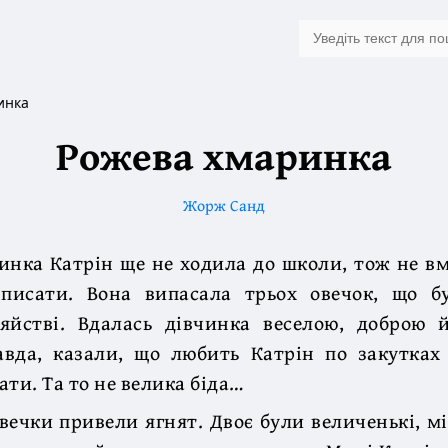
инка
Рожева хмаринка
Жорж Санд
инка Катрін ще не ходила до школи, тож не вм
 писати. Вона випасала трьох овечок, що 
зяйстві. Вдалась дівчинка веселою, доброю 
авда, казали, що любить Катрін по закутка
ати. Та то не велика біда…
овечки привели ягнят. Двоє були величенькі, м