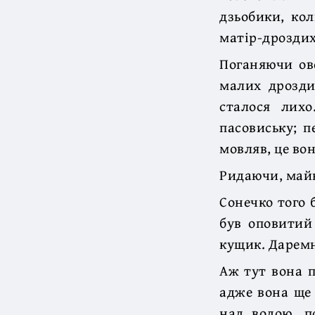
дзьобики, ко
матір-дроздих
Поганяючи ов
малих дрозди
сталося лих
пасовиську; п
мовляв, це во
Ридаючи, майн
Сонечко того 
був оповитий
кущик. Даремн
Аж тут вона п
адже вона ще 
над водою, п