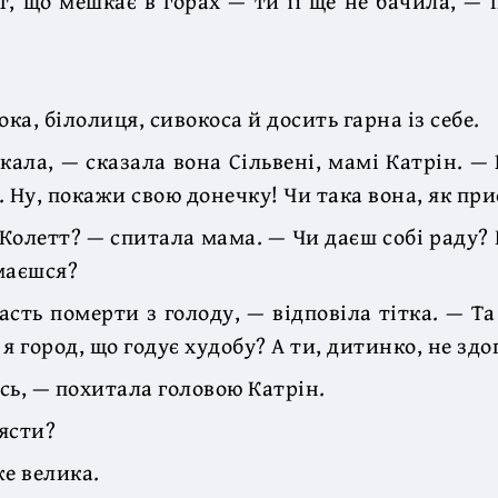
т, що мешкає в горах — ти її ще не бачила, — 
ока, білолиця, сивокоса й досить гарна із себе.
екала, — сказала вона Сільвені, мамі Катрін. — 
. Ну, покажи свою донечку! Чи така вона, як пр
 Колетт? — спитала мама. — Чи даєш собі раду? 
маєшся?
асть померти з голоду, — відповіла тітка. — Та
я город, що годує худобу? А ти, дитинко, не зд
сь, — похитала головою Катрін.
ясти?
же велика.