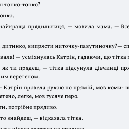
ш тонко-тонко?
онко.
 найкраща прядильниця, — мовила мама. — Все
, дитинко, випрясти ниточку-павутиночку?— сп
увала! — усміхнулась Катрін, гадаючи, що тітка
 як ти прядеш, — тітка підсунула дівчинці пр
бним веретеном.
— Катрін провела рукою по прямій, мов коми- ш
тено, легке, мов гусяче перо.
ти, потрібне прядиво.
то знайдеш, — відказала тітка.
емає нічого схожого на прядиво.