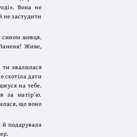
оді». Вона не
й не застудити
, сином шевця.
Ланеня! Живе,
, ти хвалилася
е схотіла дати
джуся на тебе.
в за матір’ю.
илася, що воно
и й подарувала
ер.