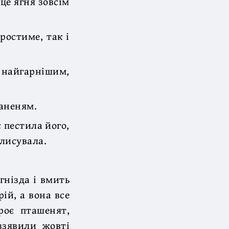
 це ягня зовсім
ростиме, так і
о найгарнішим,
Ланеням.
 пестила його,
олисувала.
гнізда і вмить
ій, а вона все
роє пташенят,
ззявили жовті