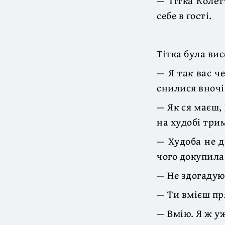
— Тітка Колет
себе в гості.
Тітка була вис
— Я так вас ч
снилися вночі
— Як ся маєш,
на худобі три
— Худоба не д
чого докупила 
— Не здогадую
— Ти вмієш пр
— Вмію. Я ж у