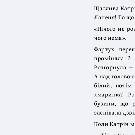
Щаслива Катрі
Ланеня! То що 
«Нічого не ро
чого нема».
Фартух, пере
проміняла б 
Розгорнула — 
А над головою
білий, потім
хмаринка! Ро
бузини, що р
заспівала дзві
Коли Катрін м