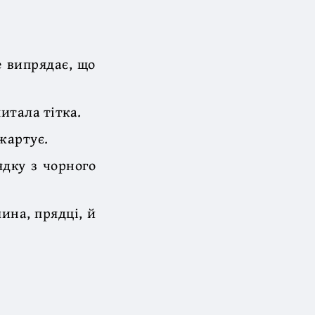
 випрядає, що
итала тітка.
 жартує.
ядку з чорного
ина, прядці, й