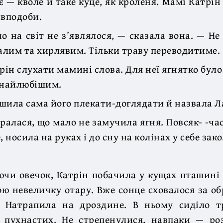
є — кволе й таке куце, як кроленя. Мамі Катрін
 вподоби.
о на світ не з’являлося, — сказала вона. — Не 
лим та хирлявим. Тільки траву переводитиме.
трін слухати мамині слова. Для неї ягнятко бул
найлюбішим.
шила сама його плекати-доглядати й назвала 
аралася, що мало не замучила ягня. Повсяк- -час
, носила на руках і до сну на колінах у себе зак
ючи овечок, Катрін побачила у кущах пташині 
ою невеличку отару. Вже сонце сховалося за обр
. Натрапила на дроздине. В ньому сиділо т
і пухнастих. Не стрепенулися, навпаки — ро