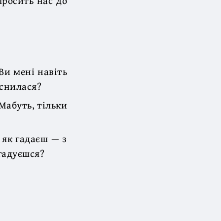
просить нас до
Ви мені навіть
иснилася?
Мабуть, тільки
 як гадаєш — з
огадуєшся?