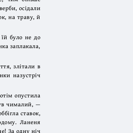
верби, осідали
ок, на траву, й
 їй було не до
нка заплакала,
ття, злітали в
нки назустріч
Потім опустила
був чималий, —
ббігла ставок,
одому. Ланеня
е! За одну ніч