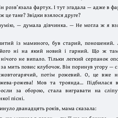
н розв’язала фартух. І тут згадала — адже в фар
ж це таке? Звідки взялося друге?
зумію, — думала дівчинка. — Не могла ж я вз
шитий із маминого, був старий, поношений. 
його ні на який новий і гарний. Що ж там,
нічого не випало. Тільки легкий серпанок оп
 за мить повис клубочок. Він поринув угору — 
 жовтогарячий, потім рожевий. О, це вже н
жева-рожева! Мов та троянда… Підбилася 
осли за оборою, стала вигравати на сліп
нкої пісні.
инуло дванадцять років, мама сказала: