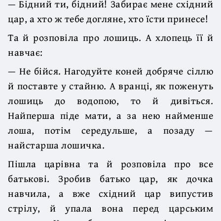
— Бідний ти, бідний! Забирає мене східний
цар, а хто ж тебе догляне, хто їсти принесе!
Та й розповіла про лошиць. А хлопець її й
навчає:
— Не бійся. Нагодуйте коней добряче сіллю
й поставте у стайню. А вранці, як поженуть
лошиць до водопою, то й дивіться.
Найперша піде мати, а за нею найменше
лоша, потім середульше, а позаду —
найстарша лошичка.
Пішла царівна та й розповіла про все
батькові. Зробив батько цар, як дочка
навчила, а вже східний цар випустив
стрілу, й упала вона перед царським