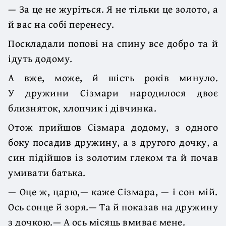
— За це не журіться. Я не тільки це золото, а
й вас на собі перенесу.
Поскладали попові на спину все добро та й
ідуть додому.
А вже, може, й шість років минуло.
У дружини Сізмари народилося двоє
близняток, хлопчик і дівчинка.
Отож прийшов Сізмара додому, з одного
боку посадив дружину, а з другого дочку, а
син підійшов із золотим глеком та й почав
умивати батька.
— Оце ж, царю,— каже Сізмара, — і сон мій.
Ось сонце й зоря.— Та й показав на дружину
з дочкою.— А ось місяць вмиває мене.