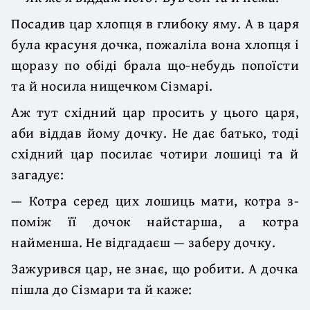
Посадив цар хлопця в глибоку яму. А в царя
була красуня дочка, пожаліла вона хлопця і
щоразу по обіді брала що-небудь попоїсти
та й носила нищечком Сізмарі.
Аж тут східний цар просить у цього царя,
аби віддав йому дочку. Не дає батько, тоді
східний цар посилає чотири лошиці та й
загадує:
— Котра серед цих лошиць мати, котра з-
поміж її дочок найстарша, а котра
найменша. Не відгадаєш — заберу дочку.
Зажурився цар, не знає, що робити. А дочка
пішла до Сізмари та й каже: