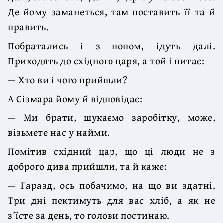
Де йому заманеться, там поставить її та й
править.
Побратались і з попом, ідуть далі.
Приходять до східного царя, а той і питає:
— Хто ви і чого прийшли?
А Сізмара йому й відповідає:
— Ми брати, шукаємо заробітку, може,
візьмете нас у найми.
Помітив східний цар, що ці люди не з
доброго дива прийшли, та й каже:
— Гаразд, ось побачимо, на що ви здатні.
Три дні пектимуть для вас хліб, а як не
з’їсте за день, то голови постинаю.