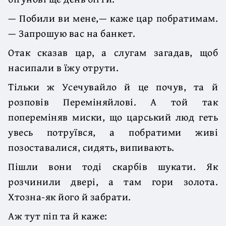
— Побили ви мене,— каже цар побратимам.
— Запрошую вас на банкет.
Отак сказав цар, а слугам загадав, щоб
насипали в їжу отрути.
Тільки ж Усечувайло й це почув, та й
розповів Переміняйлові. А той так
попереміняв миски, що царський люд геть
увесь потруївся, а побратими живі
позоставалися, сидять, випивають.
Пішли вони тоді скарбів шукати. Як
розчинили двері, а там гори золота.
Хтозна-як його й забрати.
Аж тут піп та й каже: