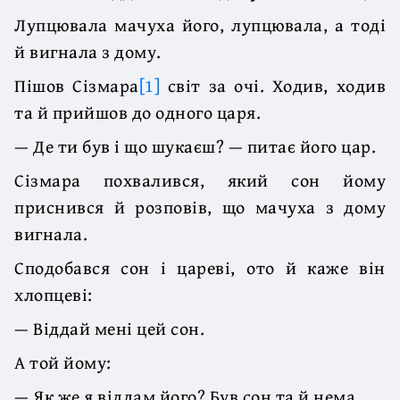
Лупцювала мачуха його, лупцювала, а тоді
й вигнала з дому.
Пішов Сізмара
[1]
світ за очі. Ходив, ходив
та й прийшов до одного царя.
— Де ти був і що шукаєш? — питає його цар.
Сізмара похвалився, який сон йому
приснився й розповів, що мачуха з дому
вигнала.
Сподобався сон і цареві, ото й каже він
хлопцеві:
— Віддай мені цей сон.
А той йому:
— Як же я віддам його? Був сон та й нема.