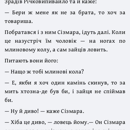
Зрадів Річковипивайло та й каже:
— Бери ж мене як не за брата, то хоч за
товариша.
Побратався і з ним Сізмара, ідуть далі. Коли
це назустріч їм чоловік — на ногах по
млиновому колу, а сам зайців ловить.
Питають вони його:
— Нащо ж тобі млинові кола?
— Е, якби я хоч один камінь скинув, то за
мить хтозна-де був би, і зайця не спіймав
би.
— Ну й диво! — каже Сізмара.
— Хіба це диво, — ловець йому.— Он Сізмара