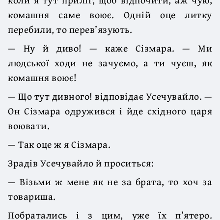
комашня саме воює. Одній оце литку
перебили, то перев’язують.
— Ну й диво! — каже Сізмара. — Ми
людської ходи не зачуємо, а ти чуєш, як
комашня воює!
— Що тут дивного! відповідає Усечувайло. —
Он Сізмара одружився і йде східного царя
воювати.
— Так оце ж я Сізмара.
Зрадів Усечувайло й проситься:
— Візьми ж мене як не за брата, то хоч за
товариша.
Побратались і з цим, уже їх п’ятеро.