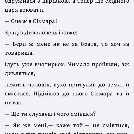
одружився з царівною, а тепер іде східного
царя воювати.
— Оце ж я Сізмара!
Зрадів Диволовець і каже:
— Бери ж мене як не за брата, то хоч за
товариша.
Ідуть уже вчотирьох. Чимало пройшли, аж
дивляться,
лежить чоловік, вухо притулив до землі й
сміється. Підійшов до нього Сізмара та й
питає:
— Що ти слухаєш і чого смієшся?
— Як же мені,— каже той,— не сміятися,
коли я тут приліг, щоб відпочити, аж чую,