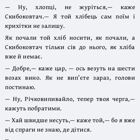
— Ну, хлопці, не журіться,— каже
Скибоковтач.— Я той хлібець сам поїм і
крихітки не залишу.
Як почали той хліб носити, як почали, а
Скибоковтач тільки сів до нього, як хліба
вже й немає.
— Добре,— каже цар, — ось везуть на шести
возах вино. Як не вип’єте зараз, голови
постинаю.
— Ну, Річковипивайло, тепер твоя черга,—
кажуть побратими.
— Хай швидше несуть,— каже той,— бо я вже
від спраги не знаю, де дітися.