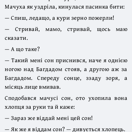
Мачуха як уздріла, кинулася пасинка бити:
— Спиш, ледащо, а кури зерно пожерли!
— Стривай, мамо, стривай, щось маю
сказати.
— А що таке?
— Такий мені сон приснився, наче я однією
ногою над Багдадом стояв, а другою аж за
Багдадом. Спереду сонце, ззаду зоря, а
місяць лице вмивав.
Сподобався мачусі сон, ото ухопила вона
хлопця за руки та й каже:
— Зараз же віддай мені цей сон!
— Як же я віддам сон? — дивується хлопець.