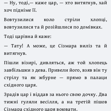
— Ну, тоді,— каже цар, — хто витягнув, хай
хоч підніме її.
Вовтузилися коло стріли хлопці,
вовтузилися та й розійшлися по домівках.
Тоді царівна й каже:
— Тату! А може, це Сізмара виліз та й
витягнув.
Пішли візирі, дивляться, аж той хлопець
завбільшки з дева. Привели його, взяв він ту
стрілу та як жбурне — прямо в палаци
східного царя.
Зрадів цар і віддав за нього свою дочку. Два
тижні гуляли весілля, а на третій пішов
Сізмара східного царя воювати.