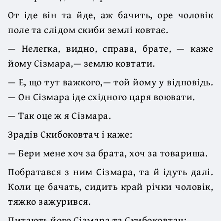
От іде він та йде, аж бачить, оре чоловік
поле та слідом скиби землі ковтає.
— Нелегка, видно, справа, брате, — каже
йому Сізмара,— землю ковтати.
— Е, що тут важкого,— той йому у відповідь.
— Он Сізмара іде східного царя воювати.
— Так оце ж я Сізмара.
Зрадів Скибоковтач і каже:
— Бери мене хоч за брата, хоч за товариша.
Побратався з ним Сізмара, та й ідуть далі.
Коли це бачать, сидить край річки чоловік,
тяжко зажурився.
Питають його Сізмара та Скибоковтач: