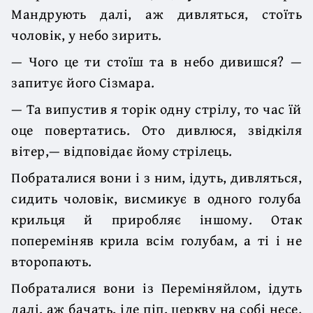
Мандрують далі, аж дивляться, стоїть
чоловік, у небо зирить.
— Чого це ти стоїш та в небо дивишся? —
запитує його Сізмара.
— Та випустив я торік одну стрілу, то час їй
оце повертатись. Ото дивлюся, звідкіля
вітер,— відповідає йому стрілець.
Побраталися вони і з ним, ідуть, дивляться,
сидить чоловік, висмикує в одного голуба
крильця й приробляє іншому. Отак
попереміняв крила всім голубам, а ті і не
второпають.
Побраталися вони із Переміняйлом, ідуть
далі, аж бачать, іде піп, церкву на собі несе.