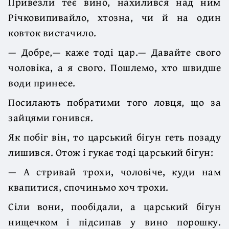
Привезли теє вино, нахилився над ним
Річковипивайло, хтозна, чи й на один
ковток вистачило.
— Добре,— каже тоді цар.— Давайте свого
чоловіка, а я свого. Пошлемо, хто швидше
води принесе.
Посилають побратими того ловця, що за
зайцями гонився.
Як побіг він, то царський бігун геть позаду
лишився. Отож і гукає тоді царський бігун:
— А стривай трохи, чоловіче, куди нам
квапитися, спочиньмо хоч трохи.
Сіли вони, пообідали, а царський бігун
нищечком і підсипав у вино порошку.