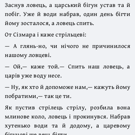
Заснув ловець, а царський бігун устав та й
побіг. Уже й води набрав, один день бігти
йому зосталося, а ловець спить.
От Сізмара і каже стрільцеві:
— А глянь-но, чи нічого не причинилося
нашому ловцеві.
— Ой,— каже той.— Спить наш ловець, а
царів уже воду несе.
— Ну, як хто й допоможе нам,— кажуть йому
побратими,— так це ти.
Як пустив стрілець стрілу, розбила вона
млинове коло, ловець і прокинувся. Набрав
хутенько води та й додому, а царевому
бігунові ще день бігти.