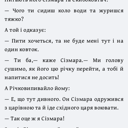
— Чого ти сидиш коло води та журишся
тяжко?
А той і одказує:
— Пити хочеться, та не буде мені тут і на
один ковток.
— Ти ба,— каже Сізмара.— Ми голову
сушимо, як його цю річку перейти, а тобі й
напитися не досить!
А Річковипивайло йому:
— Е, що тут дивного. Он Сізмара одружився
з царівною та й іде східного царя воювати.
— Так оце ж я Сізмара!