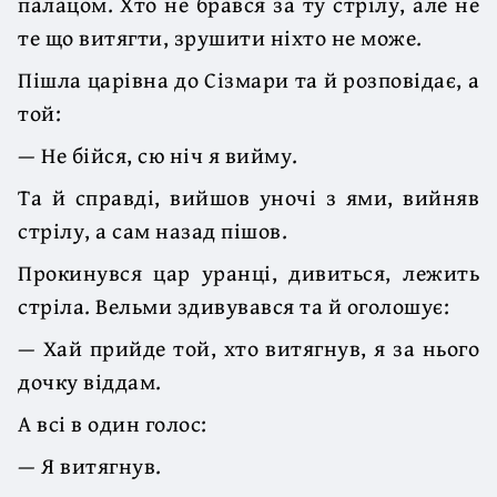
палацом. Хто не брався за ту стрілу, але не
те що витягти, зрушити ніхто не може.
Пішла царівна до Сізмари та й розповідає, а
той:
— Не бійся, сю ніч я вийму.
Та й справді, вийшов уночі з ями, вийняв
стрілу, а сам назад пішов.
Прокинувся цар уранці, дивиться, лежить
стріла. Вельми здивувався та й оголошує:
— Хай прийде той, хто витягнув, я за нього
дочку віддам.
А всі в один голос:
— Я витягнув.