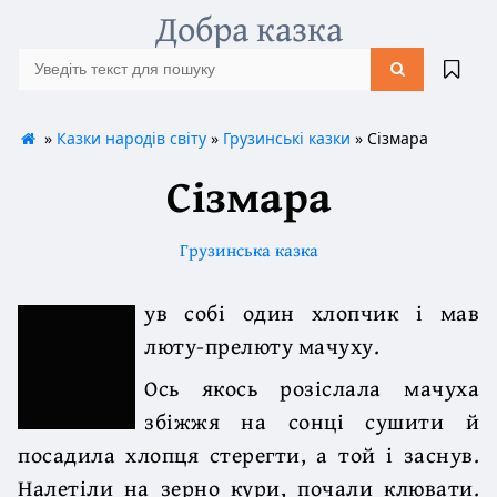
Добра казка
»
Казки народів світу
»
Грузинські казки
» Сізмара
Сізмара
Грузинська казка
ув собі один хлопчик і мав
люту-прелюту мачуху.
Ось якось розіслала мачуха
збіжжя на сонці сушити й
посадила хлопця стерегти, а той і заснув.
Налетіли на зерно кури, почали клювати.