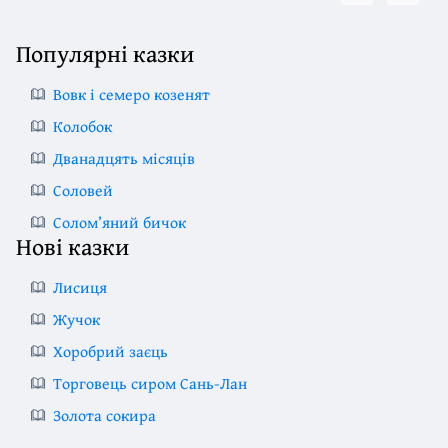
Популярні казки
Вовк і семеро козенят
Колобок
Дванадцять місяців
Соловей
Солом’яний бичок
Нові казки
Лисиця
Жучок
Хоробрий заєць
Торговець сиром Сань-Лан
Золота сокира