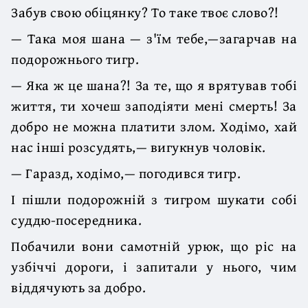
Забув свою обіцянку? То таке твоє слово?!
— Така моя шана — з'їм тебе,—загарчав на
подорожнього тигр.
— Яка ж це шана?! За те, що я врятував тобі
життя, ти хочеш заподіяти мені смерть! За
добро не можна платити злом. Ходімо, хай
нас інші розсудять,— вигукнув чоловік.
— Гаразд, ходімо,— погодився тигр.
І пішли подорожній з тигром шукати собі
суддю-посередника.
Побачили вони самотній урюк, що ріс на
узбіччі дороги, і запитали у нього, чим
віддячують за добро.