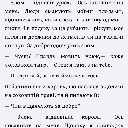
— Злом,— відповів урюк.— Ось погляньте на
мене. Люди смакують моїми плодами,
відпочивають, коли спека, в затінку од мого
листя, і в подяку за це рубають і ріжуть моє
гілля на держаки до кетменів чи на товкачі
до ступ. За добро оддячують злом.
— Чуєш? Правду мовить урюк,— каже
чоловікові тигр.— Отож я таки з'їм тебе.
— Постривай, запитаймо ще когось.
Побачили вони корову, що паслася в долині
на соковитій траві, та й питають її:
— Чим віддячують за добро?
— Злом,— відповідає корова.— Ось
погляньте на мене. Щороку я приводжу