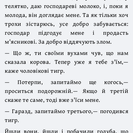
телятко, даю господареві молоко, і, поки я
молода, він доглядає мене. Та як тільки хоч
трохи зістарюсь, усе добро забувається:
господар підгодує мене і продасть
м'ясникові. За добро віддячують злом.
— Що ж, ти своїми вухами чув, що нам
сказала корова. Тепер уже я тебе з'їм,—
каже чоловікові тигр.
— Потерпи, запитаймо ще когось,—
проситься подорожній.— Якщо й третій
скаже те саме, тоді вже з'їси мене.
— Гаразд, запитаймо третього,— погодився
тигр.
Йшли вони, йшли і побачили голуба, що