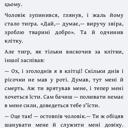
цьому.
Чоловік зупинився, глянув, і жаль йому
стало тигра. «Дай,— думає,— виручу звіра,
зроблю тварині добро». Та й одчинив
клітку.
Але тигр, як тільки вискочив за клітки,
іншої заспівав:
— Ох, і зголоднів я в клітці! Скільки днів і
рісочки не мав у роті. Думав, тут мені й
смерть. Аж ти врятував мене, і тепер мені
хочеться їсти. Сам бачиш — полювати немає
в мене сили, доведеться тебе з'їсти.
— Оце так! — остовпів чоловік.— Ти ж обіцяв
шанувати мене й служити мені довіку.