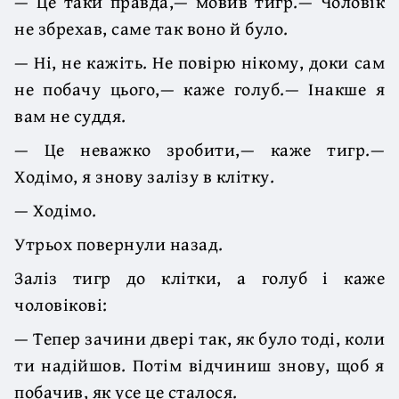
— Це таки правда,— мовив тигр.— Чоловік
не збрехав, саме так воно й було.
— Ні, не кажіть. Не повірю нікому, доки сам
не побачу цього,— каже голуб.— Інакше я
вам не суддя.
— Це неважко зробити,— каже тигр.—
Ходімо, я знову залізу в клітку.
— Ходімо.
Утрьох повернули назад.
Заліз тигр до клітки, а голуб і каже
чоловікові:
— Тепер зачини двері так, як було тоді, коли
ти надійшов. Потім відчиниш знову, щоб я
побачив, як усе це сталося.