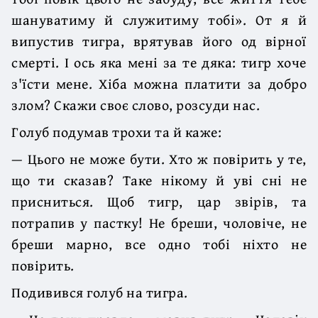
шануватиму й служитиму тобі». От я й
випустив тигра, врятував його од вірної
смерті. І ось яка мені за те дяка: тигр хоче
з'їсти мене. Хіба можна платити за добро
злом? Скажи своє слово, розсуди нас.
Голуб подумав трохи та й каже:
— Цього не може бути. Хто ж повірить у те,
що ти сказав? Таке нікому й уві сні не
присниться. Щоб тигр, цар звірів, та
потрапив у пастку! Не бреши, чоловіче, не
бреши марно, все одно тобі ніхто не
повірить.
Подивився голуб на тигра.