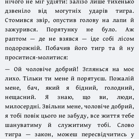
нічого не міг удіяти: залізо лише тихенько
дзвеніло від могутніх ударів тигра.
Стомився звір, опустив голову на лапи й
зажурився. Порятунку не було. Аж
раптом — де не взявся — іде собі лісом
подорожній. Побачив його тигр та й ну
проситися-молитися:
— Ой чоловіче добрий! Зглянься на моє
лихо. Тільки ти мене й порятуєш. Пожалій
мене, бач, який я бідний, голодний,
нещасний. Я знаю, що ви, люди,
милосердні. Звільни мене, чоловіче добрий,
я тобі повік цього не забуду, все життя тебе
шануватиму й служитиму тобі. Слово
тигра — закон, можеш пересвідчитись у