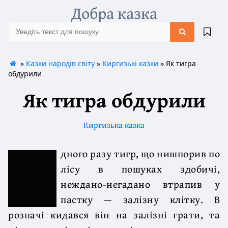
Добра казка
»
Казки народів світу
»
Киргизькі казки
» Як тигра
обдурили
Як тигра обдурили
Киргизька казка
дного разу тигр, що нишпорив по
лісу в пошуках здобичі,
неждано-негадано втрапив у
пастку — залізну клітку. В
розпачі кидався він на залізні грати, та