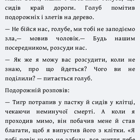
сидів край дороги. Голуб помітив
подорожніх і злетів на дерево.
— Не бійся нас, голубе, ми тобі не заподіємо
зла,— мовив чоловік.— Будь нашим
посередником, розсуди нас.
— Як же я можу вас розсудити, коли не
знаю, про що йдеться? Чого ви не
поділили? — питається голуб.
Подорожній розповів:
— Тигр потрапив у пастку й сидів у клітці,
чекаючи неминучої смерті. А коли я
проходив мимо, він побачив мене й став
благати, щоб я випустив його з клітки. «Я
тобі повік цього не забуду, все життя тебе