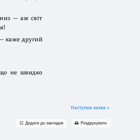
униз — аж світ
я!
,— каже другий
 що не швидко
Наступна казка »
Додати до закладок
Роздрукувати