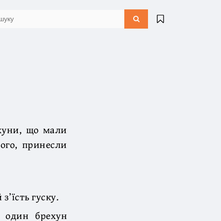
хуни, що мали
ього, принесли
з’їсть гуску.
і один брехун