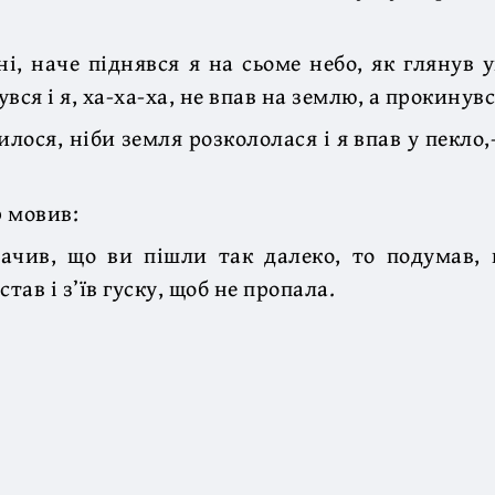
і, наче піднявся я на сьоме небо, як глянув 
вся і я, ха-ха-ха, не впав на землю, а прокинувс
илося, ніби земля розкололася і я впав у пекло
 мовив:
ачив, що ви пішли так далеко, то подумав,
став і з’їв гуску, щоб не пропала.