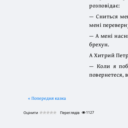
розповідає:
— Сниться мен
мені переверну
— А мені насн
брехун.
А Хитрий Петр
— Коли я поб
повернетеся, в
« Попередня казка
1127
Оцінити
Переглядів