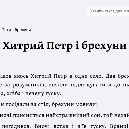
 Петр і брехуни
Хитрий Петр і брехуни
шов якось Хитрий Петр в одне село. Два бре
е за розумників, почали підлещуватися до н
а, хліба і печену гуску.
и посідали за стіл, брехуни мовили:
уночі присниться найстрашніший сон, той нехай 
погодився. Вночі встав і з’їв гуску. Вранц