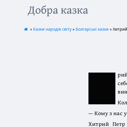
Добра казка
»
Казки народів світу
»
Болгарські казки
» Хитрий
рий
себ
вин
Кол
— Кому з нас 
Хитрий Петр 