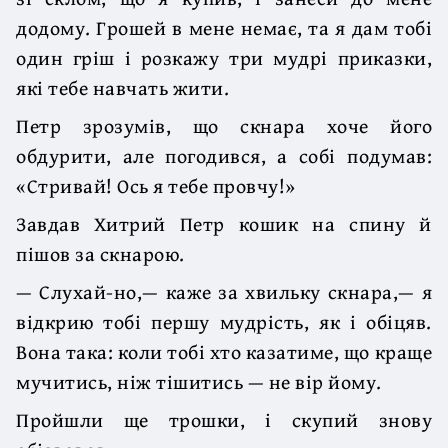
додому. Грошей в мене немає, та я дам тобі
один гріш і розкажу три мудрі приказки,
які тебе навчать жити.
Петр зрозумів, що скнара хоче його
обдурити, але погодився, а собі подумав:
«Стривай! Ось я тебе провчу!»
Завдав Хитрий Петр кошик на спину й
пішов за скнарою.
— Слухай-но,— каже за хвильку скнара,— я
відкрию тобі першу мудрість, як і обіцяв.
Вона така: коли тобі хто казатиме, що краще
мучитись, ніж тішитись — не вір йому.
Пройшли ще трошки, і скупий знову