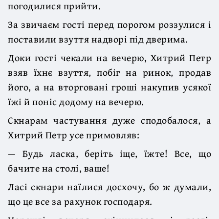
погодилися прийти.
За звичаєм гості перед порогом роззулися і
поставили взуття надворі під дверима.
Доки гості чекали на вечерю, Хитрий Петр
взяв їхнє взуття, побіг на ринок, продав
його, а на вторговані гроші накупив усякої
їжі й поніс додому на вечерю.
Скнарам частування дуже сподобалося, а
Хитрий Петр усе примовляв:
— Будь ласка, беріть іще, їжте! Все, що
бачите на столі, ваше!
Ласі скнари наїлися досхочу, бо ж думали,
що це все за рахунок господаря.