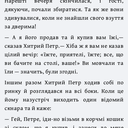
Нарешті вечеря скінчилася, і гості,
дякуючи, почали збиратися. Та як же вони
здивувалися, коли не знайшли свого взуття
за дверима!
— А я його продав та й купив вам їжі,—
сказав Хитрий Петр.— Хіба ж я вам не казав
цілий вечір: «їжте, приятелі, їжте; все, що
ви бачите на столі, ваше!» Ви мовчали та
їли — значить, були згодні.
Іншим разом Хитрий Петр ходив собі по
ринку й розглядався на всі боки. Коли це
йому назустріч виходить один відомий
скнара та й каже:
— Гей, Петре, іди-но візьми в корчмі кошик
зі склом, що я купив, і занеси до мене