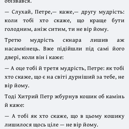
обізвався.
— Слухай, Петре,— каже,— другу мудрість:
коли тобі хто скаже, що краще бути
голодним, аніж ситим, ти не вір йому.
Третю мудрість скнара лишив аж
насамкінець. Вже підійшли під самі його
двері, коли він і каже:
— А оце тобі й третя мудрість, Петре: як тобі
хто скаже, що є на світі дурніший за тебе, не
вір йому.
Тоді Хитрий Петр жбурнув кошик об камінь
й каже:
— А тобі як хто скаже, що в цьому кошику
лишилося щось ціле — не вір йому.