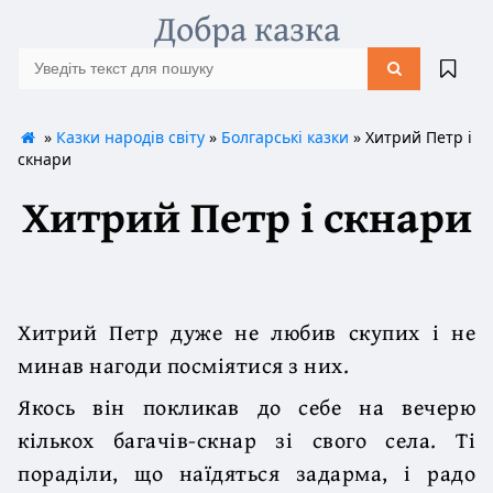
Добра казка
»
Казки народів світу
»
Болгарські казки
» Хитрий Петр і
скнари
Хитрий Петр і скнари
Хитрий Петр дуже не любив скупих і не
минав нагоди посміятися з них.
Якось він покликав до себе на вечерю
кількох багачів-скнар зі свого села. Ті
пораділи, що наїдяться задарма, і радо