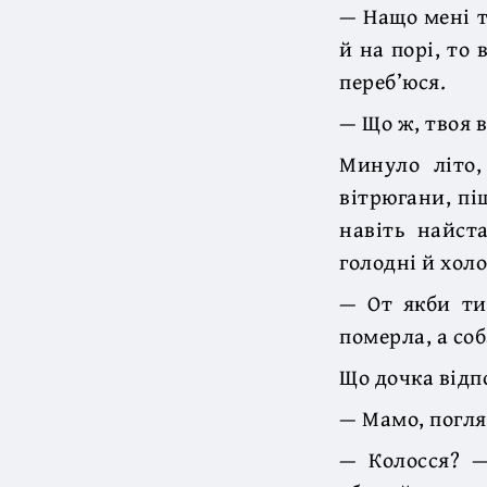
— Нащо мені т
й на порі, то 
переб’юся.
— Що ж, твоя в
Минуло літо,
вітрюгани, пі
навіть найст
голодні й холо
— От якби ти
померла, а соба
Що дочка відпо
— Мамо, погля
— Колосся? —