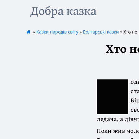
Добра казка
»
Казки народів світу
»
Болгарські казки
» Хто не 
Хто н
од
ст
Ві
св
ледача, а дівч
Поки жив чолов