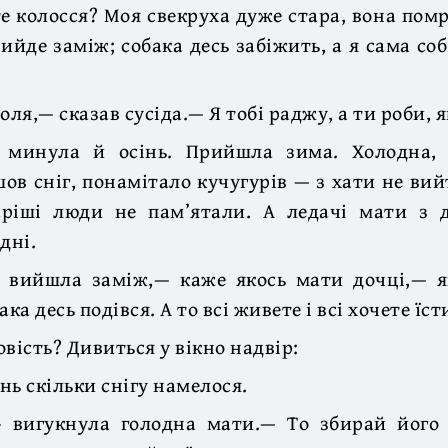
е колосся? Моя свекруха дуже стара, вона помр
вийде заміж; собака десь забіжить, а я сама соб
оля,— сказав сусіда.— Я тобі раджу, а ти роби, я
 минула й осінь. Прийшла зима. Холодна,
шов сніг, понамітало кучугурів — з хати не вий
аріші люди не пам’ятали. А ледачі мати з 
дні.
 вийшла заміж,— каже якось мати дочці,— я
ка десь подівся. А то всі живете і всі хочете їст
вість? Дивиться у вікно надвір:
нь скільки снігу намелося.
 вигукнула голодна мати.— То збирай його 