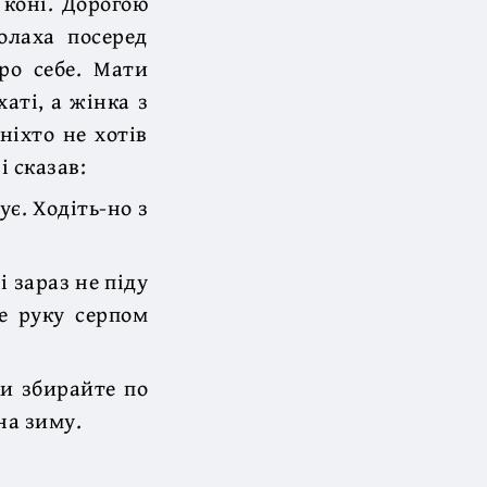
 коні. Дорогою
олаха посеред
ро себе. Мати
аті, а жінка з
ніхто не хотів
і сказав:
ує. Ходіть-но з
і зараз не піду
е руку серпом
ки збирайте по
 на зиму.