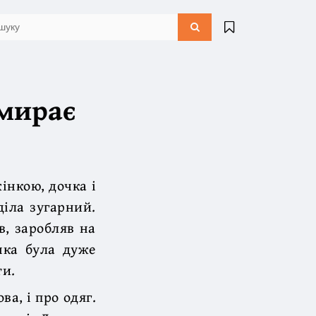
вмирає
інкою, дочка і
діла зугарний.
в, заробляв на
нка була дуже
ти.
ва, і про одяг.