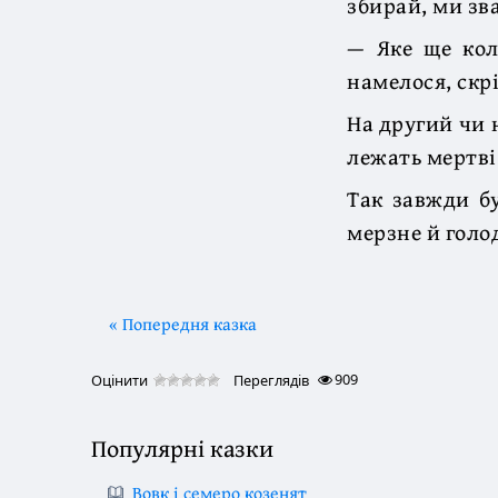
збирай, ми зва
— Яке ще кол
намелося, скр
На другий чи 
лежать мертві
Так завжди бу
мерзне й голод
« Попередня казка
909
Оцінити
Переглядів
Популярні казки
Вовк і семеро козенят