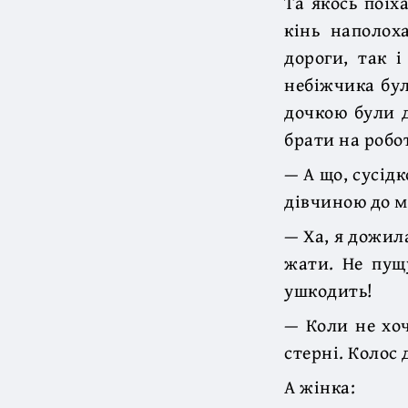
Та якось поїх
кінь наполох
дороги, так 
небіжчика бул
дочкою були д
брати на робот
— А що, сусідк
дівчиною до м
— Ха, я дожила
жати. Не пущ
ушкодить!
— Коли не хоч
стерні. Колос 
А жінка: