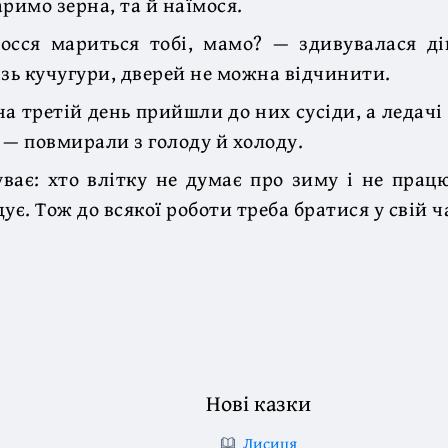
римо зерна, та й наїмося.
осся мариться тобі, мамо? — здивувалася ді
ізь кучугури, дверей не можна відчинити.
на третій день прийшли до них сусіди, а ледачі
 — повмирали з голоду й холоду.
ває: хто влітку не думає про зиму і не прац
ує. Тож до всякої роботи треба братися у свій ч
Нові казки
Лисиця