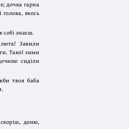
е; дочка гарна
і голова, якось
к собі знаєш.
 люта! Завили
ти. Такої зими
дочкою сиділи
кби твоя баба
и.
скоріш, доню,