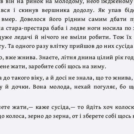
ав він на ринок на молодому, необ’їждженому
ався і скинув вершника додолу. Як упав бід
і вмер. Довелося його рідним самим дбати п
а стара-престара баба і ледве ноги носила по х
уже ледачі й нічого не вміли робити. Тож їх 
у. Та одного разу влітку прийшов до них сусіда 
о, вже жнива. Знаєте, літня днина цілий рік год
ене жати, заробите собі щось на зиму.
 до такого віку, а й досі не знала, що то жнива, 
у й дочки. Вона молода, нехай погуляє, бо щ
ете жати,— каже сусіда,— то йдіть хоч колос
до колоса, зерно до зерна, от і зберете собі щось