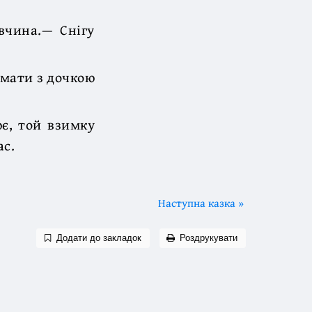
вчина.— Снігу
 мати з дочкою
ює, той взимку
ас.
Наступна казка »
Додати до закладок
Роздрукувати