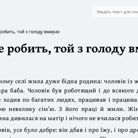
робить, той з голоду вмирає
е робить, той з голоду 
ному селі жила дуже бідна родина: чоловік із ж
ара баба. Чоловік був роботящий і до всякого 
н ходив по багатих людях, працював і працюва
ою невелику сім’ю. З його праці й жили. Жі
ина дивилася на матір і нічого не вчилася роби
ік, усе було добре: він дбав і про їжу, і про дро