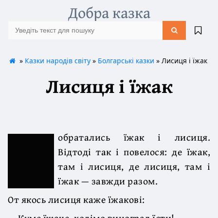
Добра казка
»
Казки народів світу
»
Болгарські казки
» Лисиця і їжак
Лисиця і їжак
обратались їжак і лисиця.
Відтоді так і повелося: де їжак,
там і лисиця, де лисиця, там і
їжак — завжди разом.
От якось лисиця каже їжакові:
— Куме їжаче, ходімо виноград їсти!