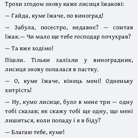
Трохи згодом знову каже лисиця їжакові:
— Гайда, куме їжаче, по виноград!
— Забула, посестро, недавнє? — спитав
їжак.— Чи мало ще тебе господар почухрав?
— Та вже ходімо!
Пішли. Тільки залізли у виноградник,
лисиця знову попалася в пастку.
— О, куме їжаче, кінець мені! Одненьку
хитрість!
— Ну, кумо лисице, було в мене три — одну
тобі сказав; як скажу тобі ще одну, що мені
лишиться, коли попаду і я в біду?
— Благаю тебе, куме!