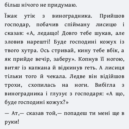
більш нічого не придумаю.
Їжак утік з виноградника. Прийшов
господар, побачив спійману лисицю і
сказав: «А, ледащо! Довго тебе шукав, але
зловив нарешті! Буде господині кожух із
твого хутра. Ось стривай, кину тебе вбік, а
як прийде вечір, заберу». Копнув її ногою,
витяг із капкана й відкинув геть. А лисиця
тільки того й чекала. Ледве він відійшов
трохи, схопилась на ноги. Вибігла з
виноградника і глузує з господаря: «А що,
буде господині кожух?»
— Ат,— сказав той,— попадеш ти мені ще в
руки!