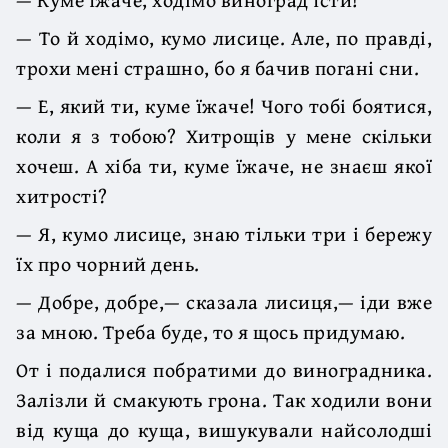
— То й ходімо, кумо лисице. Але, по правді,
трохи мені страшно, бо я бачив погані сни.
— Е, який ти, куме їжаче! Чого тобі боятися,
коли я з тобою? Хитрощів у мене скільки
хочеш. А хіба ти, куме їжаче, не знаєш якої
хитрості?
— Я, кумо лисице, знаю тільки три і бережу
їх про чорний день.
— Добре, добре,— сказала лисиця,— іди вже
за мною. Треба буде, то я щось придумаю.
От і подалися побратими до виноградника.
Залізли й смакують грона. Так ходили вони
від куща до куща, вишукували найсолодші