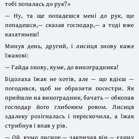
тобі попалась до рук?»
— Ну, та ще попадешся мені до рук, ще
попадешся,— сказав господар,— а тоді вже
казатимеш!
Минув день, другий, і лисиця знову каже
їжакові:
— Гайда знову, куме, до виноградника!
Бідолаха їжак не хотів, але — що вдієш —
погодився, щоб не образити посестри. Як
прийшли на виноградник, бачать — обкопав
господар його глибоким ровом. Лисиця
здалеку розігналась і перескочила, а їжак
стрибнув і впав у рів.
— Ой, кумо лисице,— закричав він,— єдину