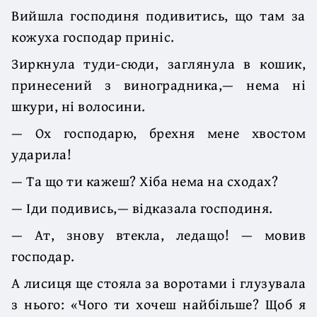
Вийшла господиня подивитись, що там за
кожуха господар приніс.
Зиркнула туди-сюди, заглянула в кошик,
принесений з виноградника,— нема ні
шкури, ні волосини.
— Ох господарю, брехня мене хвостом
ударила!
— Та що ти кажеш? Хіба нема на сходах?
— Іди подивись,— відказала господиня.
— Ат, знову втекла, ледащо! — мовив
господар.
А лисиця ще стояла за воротами і глузувала
з нього: «Чого ти хочеш найбільше? Щоб я