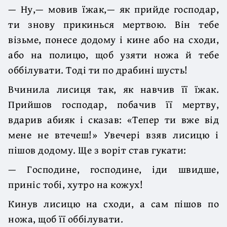
— Ну,— мовив їжак,— як прийде господар,
ти знову прикинься мертвою. Він тебе
візьме, понесе додому і кине або на сходи,
або на полицю, щоб узяти ножа й тебе
оббілувати. Тоді ти по драбині шусть!
Вчинила лисиця так, як навчив її їжак.
Прийшов господар, побачив її мертву,
вдарив абияк і сказав: «Тепер ти вже від
мене не втечеш!» Увечері взяв лисицю і
пішов додому. Ще з воріт став гукати:
— Господине, господине, іди швидше,
приніс тобі, хутро на кожух!
Кинув лисицю на сходи, а сам пішов по
ножа, щоб її оббілувати.