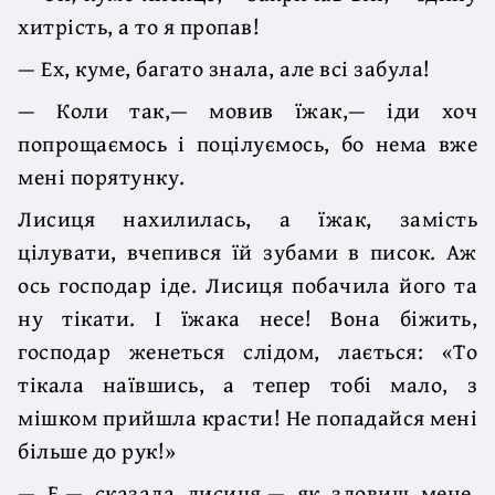
хитрість, а то я пропав!
— Ех, куме, багато знала, але всі забула!
— Коли так,— мовив їжак,— іди хоч
попрощаємось і поцілуємось, бо нема вже
мені порятунку.
Лисиця нахилилась, а їжак, замість
цілувати, вчепився їй зубами в писок. Аж
ось господар іде. Лисиця побачила його та
ну тікати. І їжака несе! Вона біжить,
господар женеться слідом, лається: «То
тікала наївшись, а тепер тобі мало, з
мішком прийшла красти! Не попадайся мені
більше до рук!»
— Е,— сказала лисиця,— як зловиш мене,