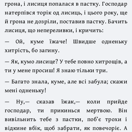
грона, і лисиця попалася в пастку. Господар
натерпівся торік од лисиць, і цього року, ще
й грона не дозріли, поставив пастку. Бачить
лисиця, що непереливки, і кричить:
— Ой, куме їжаче! Швидше одненьку
хитрість, бо загину.
— Як, кумо лисице? У тебе повно хитрощів, а
ти у мене просиш! Я знаю тільки три.
— Багато знала, куме, але всі забула; скажи
мені одненьку!
— Ну,— сказав їжак,— коли прийде
господар, ти прикинься мертвою. Він
вивільнить тебе з пастки, поб’є трохи і
відкине вбік, щоб забрати, як повечоріє. А