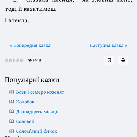
тоді й казатимеш.
І втекла.
« Попередня казка
Наступна казка »
1418
Популярні казки
Вовк і семеро козенят
Колобок
Дванадцять місяців
Соловей
Солом’яний бичок