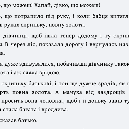
о, що можеш! Хапай, дівко, що можеш!
, що потрапило під руку, і коли бабця витягл
в руках скриньку, повну золота.
 дівчинці, щоб ішла тепер додому і ту скри
а її через ліс, показала дорогу і вернулась наз
а.
ха дуже здивувалися, побачивши дівчинку так
ота і аж сяяла вродою.
 скриньку батькові, і той ще дужче зрадів, як 
рть повна золота. А мачуха від заздрощів 
 просить вона чоловіка, щоб і її доньку завів т
а стала багата і вродлива.
сказав батько.