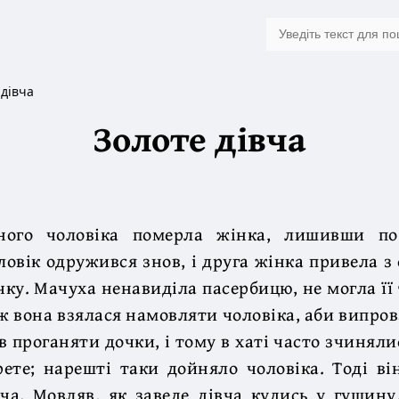
 дівча
Золоте дівча
ного чоловіка померла жінка, лишивши по
ловік одружився знов, і друга жінка привела з
чку. Мачуха ненавиділа пасербицю, не могла її 
ж вона взялася намовляти чоловіка, аби випрова
в проганяти дочки, і тому в хаті часто зчиняли
трете; нарешті таки дойняло чоловіка. Тоді ві
ча. Мовляв, як заведе дівча кудись у гущину