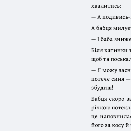
хвалитись:
— А подивись-
А бабця милує
— І баба зниж
Біля хатинки т
щоб та поськал
— Я можу засн
потече синя —
збудиш!
Бабця скоро з
річкою потекл
це наповнила
його за косу 