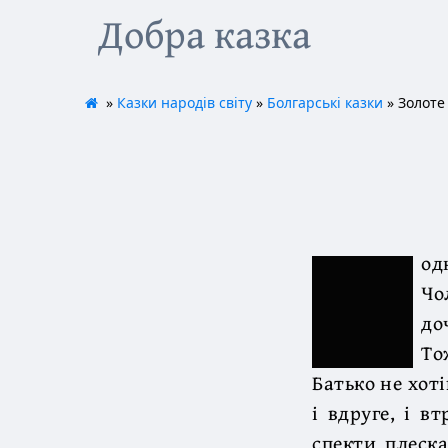
Добра казка
»
Казки народів світу
»
Болгарські казки
» Золоте
од
Чо
до
То
Батько не хоті
і вдруге, і в
спекти плеска