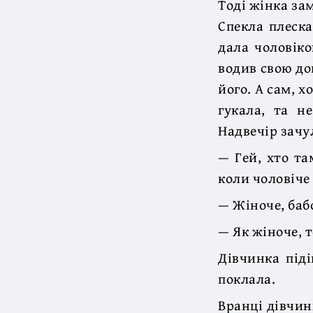
Тоді жінка за
Спекла плеска
дала чоловіко
водив свою до
його. А сам, 
гукала, та н
Надвечір зачул
— Гей, хто та
коли чоловіче 
— Жіноче, баб
— Як жіноче, 
Дівчинка піді
поклала.
Вранці дівчин