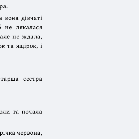
ра.
а вона дівчаті
б не лякалася
 але не ждала,
к та ящірок, і
тарша сестра
Коли та почала
 річка червона,