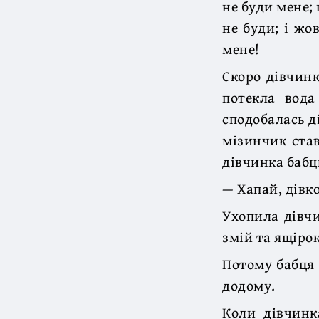
не буди мене;
не буди; і жо
мене!
Скоро дівчинк
потекла вода
сподобалась д
мізинчик став
дівчинка бабцю
— Хапай, дівк
Ухопила дівчи
змій та ящірок
Потому бабця 
додому.
Коли дівчинк