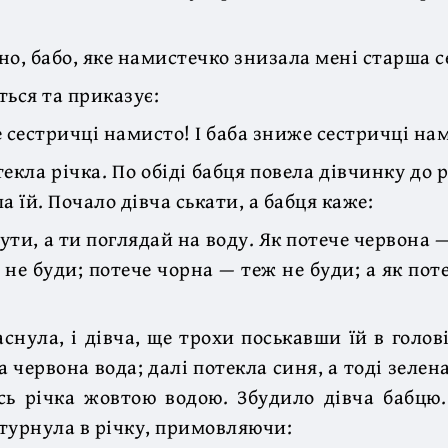
но, бабо, яке намистечко знизала мені старша с
ться та приказує:
е сестричці намисто! І баба зниже сестричці на
екла річка. По обіді бабця повела дівчинку до р
а їй. Почало дівча ськати, а бабця каже:
ути, а ти поглядай на воду. Як потече червона —
 не буди; потече чорна — теж не буди; а як поте
аснула, і дівча, ще трохи поськавши їй в голові
а червона вода; далі потекла синя, а тоді зелен
сь річка жовтою водою. Збудило дівча бабцю.
й турнула в річку, примовляючи: