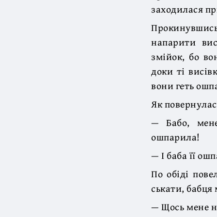
заходилася при
Прокинувшись,
напарити вис
змійок, бо во
доки ті висів
вони геть ошп
Як повернулася
— Бабо, мен
ошпарила!
— І баба її ош
По обіді пове
ськати, бабця
— Щось мене на