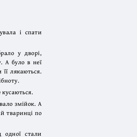
увала і спати
рало у дворі,
. А було в неї
 її лякаються.
ібноту.
 кусаються.
вало змійок. А
ій тваринці по
д одної стали