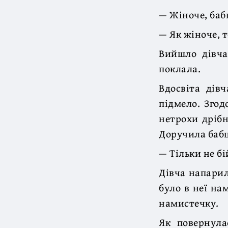
— Жіноче, баб
— Як жіноче, 
Вийшло дівча
поклала.
Вдосвіта дів
підмело. Згод
нетрохи дрібн
Доручила бабц
— Тільки не б
Дівча напарил
було в неї на
намистечку.
Як повернула