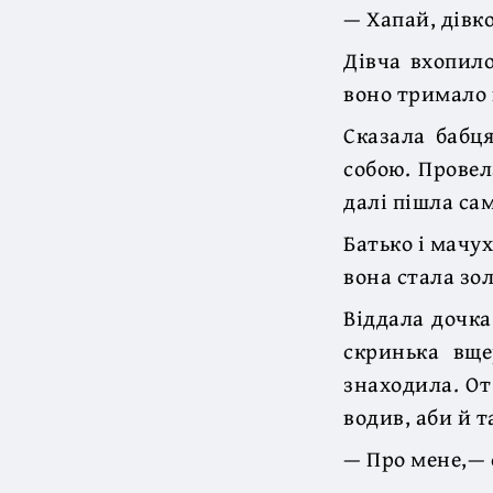
— Хапай, дівк
Дівча вхопило
воно тримало 
Сказала бабця
собою. Провел
далі пішла сам
Батько і мачу
вона стала зол
Віддала дочка
скринька вще
знаходила. От
водив, аби й т
— Про мене,— 