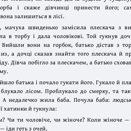
горба і скаже дівчинці принести його; с
 вона залишиться в лісі.
, мачуха швиденько замісила плескача з вис
ла в торбу і дала чоловікові. Той гукнув дочк
 Вийшли вони на горбок, батько дістав з то
из, а дочці сказав знайти того плескача й п
ду. Дівча побігло за плескачем, а батько схова
му.
айшло батька і почало гукати його. Гукало й пла
 блукало лісом. Проблукало до смерку, та та
. А недалечко жила баба. Почула баба: людсь
ї хатинки й гукнула:
м? Чи ти чоловіче, чи жіноче? Коли жіноче —
— іди геть з очей.