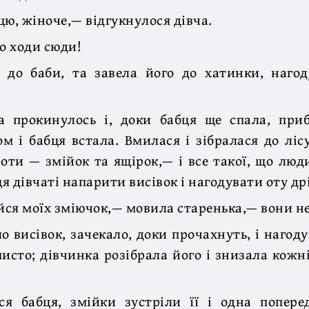
цю, жіноче,— відгукнулося дівча.
то ходи сюди!
 до баби, та завела його до хатинки, нагод
ча прокинулось і, доки бабця ще спала, приб
ом і бабця встала. Вмилася і зібралася до лісу
оти — змійок та ящірок,— і все такої, що люди
я дівчаті напарити висівок і нагодувати оту др
ійся моїх зміючок,— мовила старенька,— вони не
о висівок, зачекало, доки прочахнуть, і нагоду
мисто; дівчинка розібрала його і знизала кожн
ся бабця, змійки зустріли її і одна попере