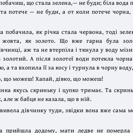
 побачиш, що стала зелена,— не буди; біла вода 
вта потече — не буди, а от коли потече чорна,
а побачила, як річка стала червона, тоді зелен
 жовта, як золото. Що вже гарна була зол
івчинці, аж та не втерпіла і ткнула у воду мізи
 золотий. А після золотої води потекла чорна
, а та вхопила її за косу і турнула в чорну вод
о, що можеш! Хапай, дівко, що можеш!
нка якусь скриньку і цупко тримає. Та скрин
, але ж бабця не казала, що в ній.
вивела дівчинку туди, звідки вона вже сама м
а прийшла додому, мати ледве не померла 