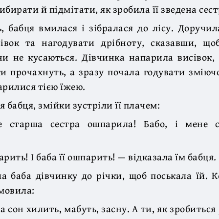
бирати й підмітати, як зробила її зведена сест
 бабця вмилася і зібралася до лісу. Доручил
івок та нагодувати дрібноту, сказавши, що
ни не кусаються. Дівчинка напарила висівок,
ки прочахнуть, а зразу почала годувати зміючо
арилися тією їжею.
 бабця, змійки зустріли її плачем:
е старша сестра ошпарила! Бабо, і мене с
парить! І баба її ошпарить! — відказала їм бабця.
ла баба дівчинку до річки, щоб поськала їй. 
 мовила:
 сон хилить, мабуть, засну. А ти, як зробиться