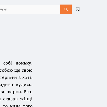
 собі доньку.
 собою ще свою
терпіти в хаті.
див її кудись.
ся сварки. Раз,
н сказав жінці
, то кине того