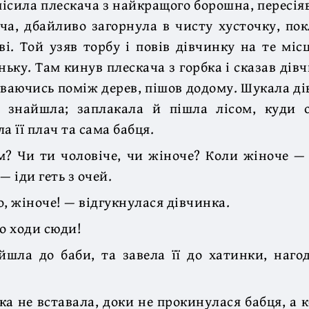
місила плескача з найкращого борошна, пересіяв
ча, дбайливо загорнула в чисту хусточку, пок
ві. Той узяв торбу і повів дівчинку на те міс
ньку. Там кинув плескача з горбка і сказав дів
ховаючись поміж дерев, пішов додому. Шукала ді
е знайшла; заплакала й пішла лісом, куди о
а її плач та сама бабця.
м? Чи ти чоловіче, чи жіноче? Коли жіноче —
— іди геть з очей.
о, жіноче! — відгукнулася дівчинка.
то ходи сюди!
йшла до баби, та завела її до хатинки, наго
ка не вставала, доки не прокинулася бабця, а к