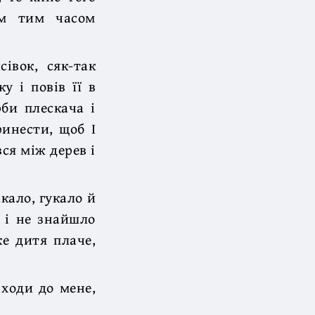
ам тим часом
івок, сяк-так
у і повів її в
рби плескача і
ринести, щоб І
вся між дерев і
кало, гукало й
к і не знайшло
ке дитя плаче,
 ходи до мене,