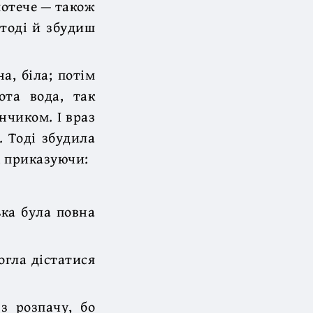
потече — також
 тоді й збудиш
а, біла; потім
ота вода, так
нчиком. І враз
. Тоді збудила
у, приказуючи:
ька була повна
огла дістатися
з розпачу, бо