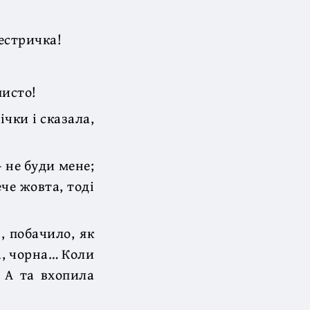
естричка!
мисто!
ічки і сказала,
 не буди мене;
че жовта, тоді
, побачило, як
а, чорна… Коли
 А та вхопила