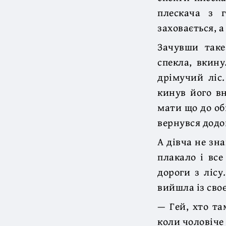
плескача з 
заховається, а
Зачувши таке
спекла, вкину
дрімучий ліс.
кинув його вн
мати що до обі
вернувся додо
А дівча не зн
плакало і все
дороги з лісу
вийшла із своє
— Гей, хто та
коли чоловіче 