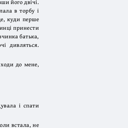
ши його двічі.
лала в торбу і
це, куди перше
чинці принести
вчинка батька,
чі дивляться.
 ходи до мене,
дувала і спати
оли встала, не