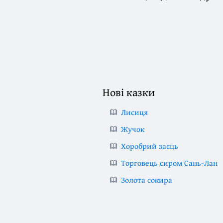
Нові казки
Лисиця
Жучок
Хоробрий заєць
Торговець сиром Сань-Лан
Золота сокира