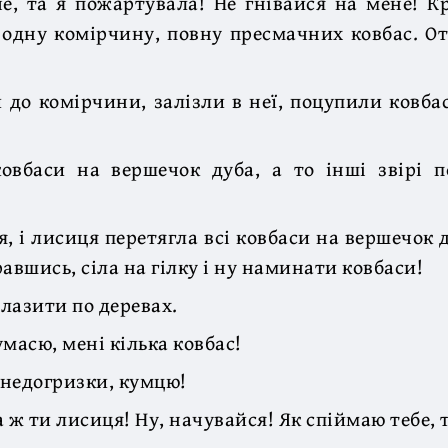
, та я пожартувала! Не гнівайся на мене! К
одну комірчину, повну пресмачних ковбас. От
 до комірчини, залізли в неї, поцупили ковба
овбаси на вершечок дуба, а то інші звірі п
я, і лисиця перетягла всі ковбаси на вершечок д
авшись, сіла на гілку і ну наминати ковбаси!
 лазити по деревах.
масю, мені кілька ковбас!
ї недогризки, кумцю!
 ж ти лисиця! Ну, начувайся! Як спіймаю тебе, та