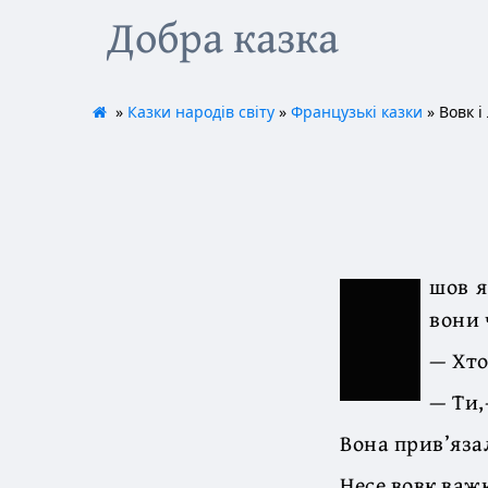
Добра казка
»
Казки народів світу
»
Французькі казки
» Вовк і
шов я
вони 
— Хто
— Ти,
Вона прив’язал
Несе вовк важк