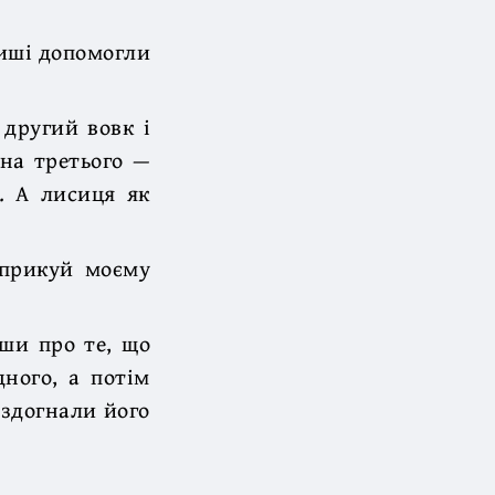
риші допомогли
 другий вовк і
 на третього —
. А лисиця як
 прикуй моєму
вши про те, що
ного, а потім
аздогнали його