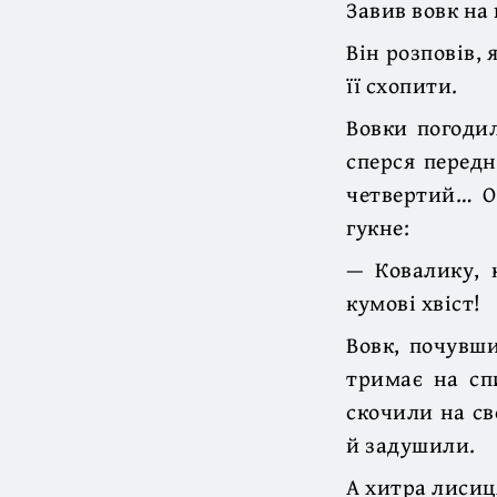
Завив вовк на 
Він розповів,
її схопити.
Вовки погодил
сперся передн
четвертий… О
гукне:
— Ковалику, 
кумові хвіст!
Вовк, почувши
тримає на сп
скочили на св
й задушили.
А хитра лисиц