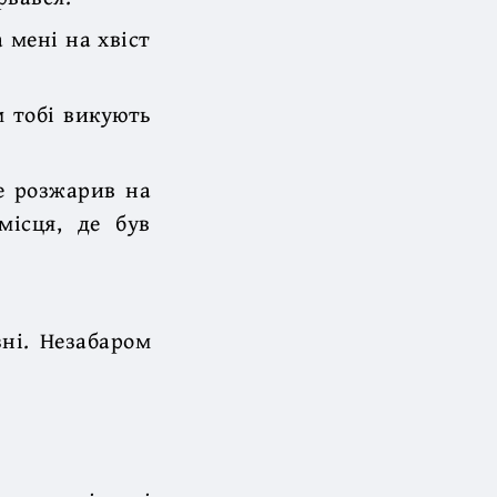
 мені на хвіст
 тобі викують
е розжарив на
місця, де був
зні. Незабаром