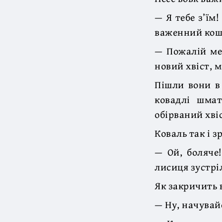
— Я тебе з’їм
важенний кош
— Пожалій ме
новий хвіст, 
Пішли вони в
ковадлі шмат
обірваний хвіс
Коваль так і з
— Ой, боляче!
лисиця зустрі
Як закричить 
— Ну, начувайс