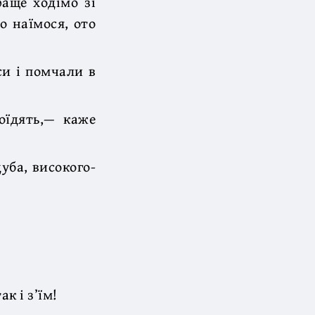
раще ходімо зі
о наїмося, ото
си і помчали в
оїдять,— каже
уба, високого-
к і з’їм!