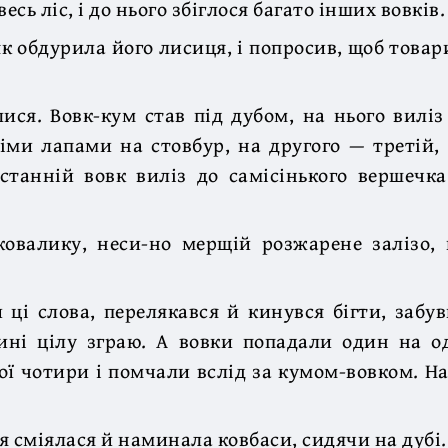
весь ліс, і до нього збіглося багато інших вовків.
 як обдурила його лисиця, і попросив, щоб това
ися. Вовк-кум став під дубом, на нього виліз
іми лапами на стовбур, на другого — третій,
станній вовк виліз до самісінького вершечка
ковалику, неси-но мерщій розжарене залізо,
 ці слова, перелякався й кинувся бігти, забу
ині цілу зграю. А вовки попадали один на од
ої чотири і помчали вслід за кумом-вовком. Н
я сміялася й наминала ковбаси, сидячи на дубі.