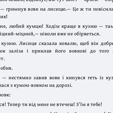
! — гримнув вовк на лисицю.— Це ж ти повісила
ик!
не, любий кумцю! Ходім краще в кузню — там
міцний-міцний,— ніколи вже не обірветься.
 кузню. Лисиця сказала ковалю, щоб він добр
ок заліза і приклав його вовкові до того 
т.
робив.
 — нестямно завив вовк і кинувся геть із ку
лася з кумом-вовком на дорозі.
вовк:
я! Тепер ти від мене не втечеш! З’їм я тебе!