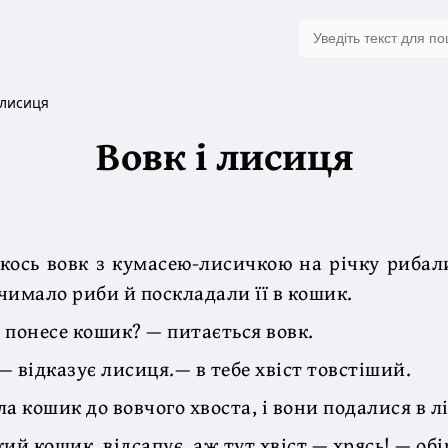
 лисиця
Вовк і лисиця
кось вовк з кумасею-лисичкою на річку риба
чимало риби й поскладали її в кошик.
 понесе кошик? — питається вовк.
— відказує лисиця.— в тебе хвіст товстіший.
а кошик до вовчого хвоста, і вони подалися в лі
ий кошик, відсапує, аж тут хвіст — хрясь! — обі