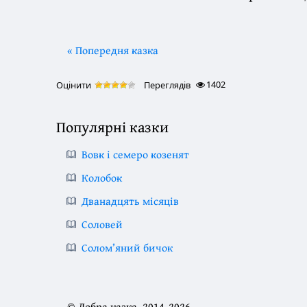
« Попередня казка
1402
Оцінити
Переглядів
Популярні казки
Вовк і семеро козенят
Колобок
Дванадцять місяців
Соловей
Солом’яний бичок
© Добра казка, 2014-2026