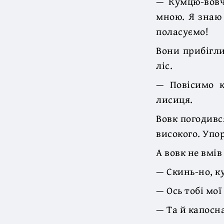
— Кумцю-вовче
мною. Я знаю 
поласуємо!
Вони прибігли
ліс.
— Повісимо к
лисиця.
Вовк погодивс
високого. Упор
А вовк не вмів
— Скинь-но, ку
— Ось тобі мо
— Та й капосна