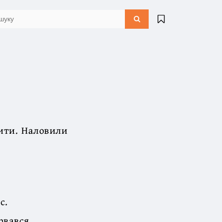
лити. Наловили
с.
рвався.