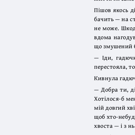
Пішов якось д
бачить — на с
не може. Шкода
вдома нагодув
що змушений б
— Іди, гадючк
перестояла, то
Кивнула гадюч
— Добра ти, д
Хотілося-б мен
мій довгий хві
щоб хто-небуд
хвоста — і з 