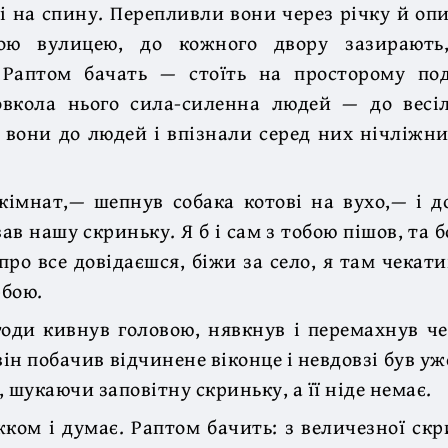
і на спину. Перепливли вони через річку й опи
ькою вулицею, до кожного двору зазирають
 Раптом бачать — стоїть на просторому под
овкола нього сила-силенна людей — до весіл
вони до людей і впізнали серед них нічліжни
імнат,— шепнув собака котові на вухо,— і д
ав нашу скриньку. Я б і сам з тобою пішов, та 
про все довідаєшся, біжи за село, я там чекати
рбою.
годи кивнув головою, нявкнув і перемахнув ч
він побачив відчинене віконце і невдовзі був уже
 шукаючи заповітну скриньку, а її ніде немає.
іжком і думає. Раптом бачить: з величезної скр