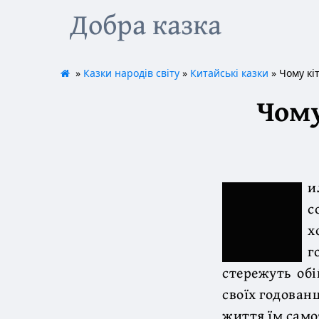
Добра казка
»
Казки народів світу
»
Китайські казки
» Чому кі
Чому
и
с
х
г
стережуть обі
своїх годованц
життя їм само