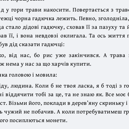
ід у гори трави накосити. Повертається з тра
тежці чорна гадючка лежить. Певно, зголодніла,
 стало дідові гадючку, сховав її за пазуху та 
ав її, і вона невдовзі оклигала. Та ось життя 
ув дід сказати гадючці:
о, від нас, бо рис уже закінчився. А трава
ж нема у нас за що харчів купити.
ка головою і мовила:
іду, людина. Коли б не твоя ласка, я б тоді з г
і віддячити тобі за це, та не знаю як. Все моє
ст. Візьми його, поклади в дерев’яну скриньку і
ь чужий не побачив. А коли потребуватимеш г
нього посиплються монети.