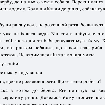
 вербу, де на нього чекав собака. Перекинулися
или додому. Коли підійшли до річки, собака су
у чи рака у воді, не роззявляй рота, бо випуст
т уже не боявся води. Він сидів набундючен
в собі, як-то дід та баба дякуватимуть йому. 
и, він раптом побачив, що в воді грає риба.
потекла. Не втримався він та як закричить:
тут риби!
ринька у воду впала.
ав, щоб не роззявляв рота. Що ж тепер робити?
ака з котом до берега. Кіт плигнув на зе
 середину річки. Довелося йому пірнати кіль
ув із води дорогоцінну скриньку.