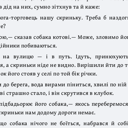
 дід на них, сумно зітхнув та й каже:
га-торговець нашу скриньку. Треба б наздог
е?
ою,— сказав собака котові.— Може, зловимо йог
дійники побиваються.
 на вулицю — і в путь. Ідуть, принюхують
, а скриньки ніде не видно. Вирішили йти до 
к його стояв у селі по той бік річки.
 до берега, вода вирами піниться, хвилі по ній
ві страшно стало, і він скрутився в клубок.
підбадьорює його собака,— якось переберемося
 скриньки нам додому дороги немає.
що собака нічого не боїться, набрався й соб