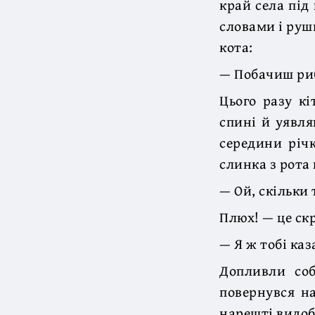
край села під
словами і руш
кота:
— Побачиш риб
Цього разу кі
спині й уявля
середини річк
слинка з рота 
— Ой, скільки 
Плюх! — це ск
— Я ж тобі каз
Допливли соб
повернувся на
нарешті видоб