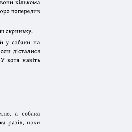
 вони кількома
воро попередив
иш скриньку.
ий у собаки на
Коли дісталися
 У кота навіть
млю, а собака
ка разів, поки