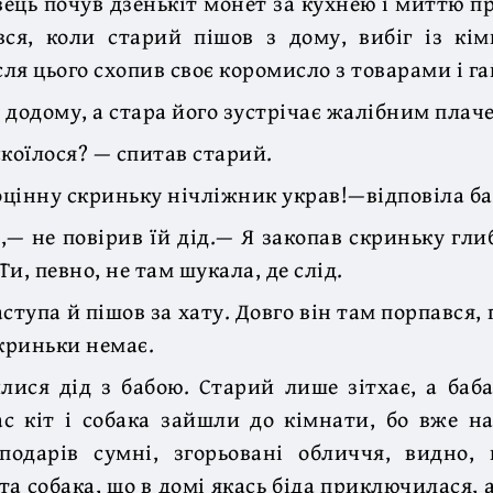
вець почув дзенькіт монет за кухнею і миттю пр
вся, коли старий пішов з дому, вибіг із кім
сля цього схопив своє коромисло з товарами і га
 додому, а стара його зустрічає жалібним плач
скоїлося? — спитав старий.
цінну скриньку нічліжник украв!—відповіла ба
,— не повірив їй дід.— Я закопав скриньку глиб
 Ти, певно, не там шукала, де слід.
ступа й пішов за хату. Довго він там порпався,
скриньки немає.
ися дід з бабою. Старий лише зітхає, а баба
с кіт і собака зайшли до кімнати, бо вже на
сподарів сумні, згорьовані обличчя, видно, 
та собака, що в домі якась біда приключилася, 