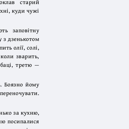
оклав старий
ухні, куди чужі
ть заповітну
гу з дзенькотом
ить олії, солі,
 коли зварить,
обаці, третю —
ь. Боязно йому
переночувати.
нько за кухню,
млю посипалися