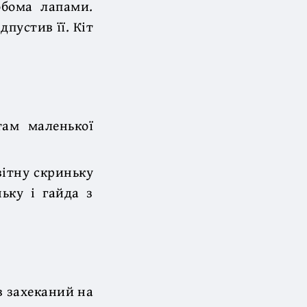
обома лапами.
дпустив її. Кіт
там маленької
вітну скриньку
ньку і гайда з
в захеканий на