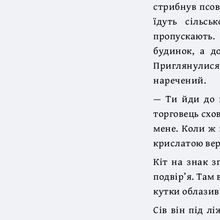
стрибнув псов
їдуть сільс
пропускають.
будинок, а д
Приглянулися 
наречений.
— Ти йди до к
торговець схов
мене. Коли ж 
крислатою ве
Кіт на знак з
подвір’я. Там 
кутки облазив,
Сів він під л