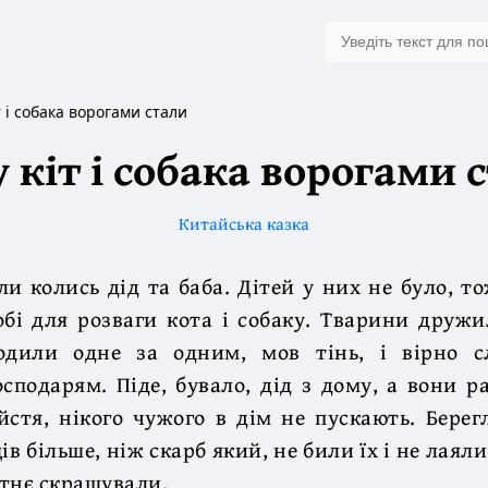
т і собака ворогами стали
 кіт і собака ворогами 
Китайська казка
ли колись дід та баба. Дітей у них не було, т
обі для розваги кота і собаку. Тварини друж
одили одне за одним, мов тінь, і вірно 
осподарям. Піде, бувало, дід з дому, а вони р
йстя, нікого чужого в дім не пускають. Берег
ів більше, ніж скарб який, не били їх і не лаяли
тнє скрашували.