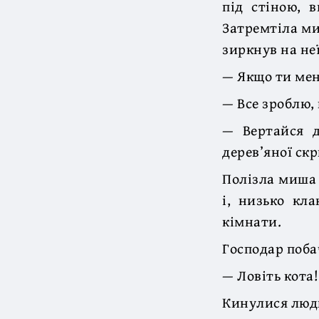
під стіною, 
Затремтіла миш
зиркнув на не
— Якщо ти мен
— Все зроблю,
— Вертайся д
дерев’яної скр
Полізла миша 
і, низько кла
кімнати.
Господар поба
— Ловіть кота!
Кинулися люди