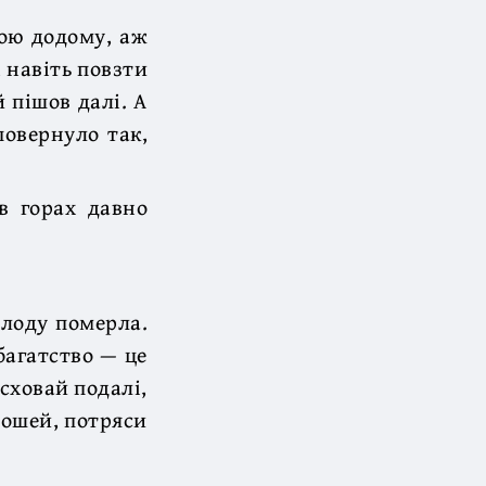
вою додому, аж
 навіть повзти
й пішов далі. А
повернуло так,
 в горах давно
олоду померла.
 багатство — це
 сховай подалі,
рошей, потряси