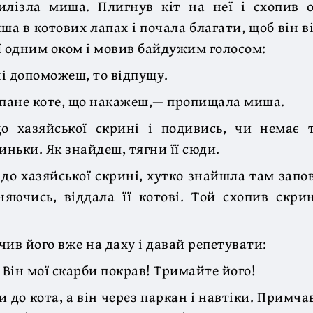
вилізла миша. Плигнув кіт на неї і схопив 
а в котових лапах і почала благати, щоб він ві
ї одним оком і мовив байдужим голосом:
і допоможеш, то відпущу.
 пане коте, що накажеш,— пропищала миша.
о хазяйської скрині і подивись, чи немає 
иньки. Як знайдеш, тягни її сюди.
до хазяйської скрині, хутко знайшла там запо
няючись, віддала її котові. Той схопив скри
чив його вже на даху і давай репетувати:
 Він мої скарби покрав! Тримайте його!
 до кота, а він через паркан і навтіки. Примча