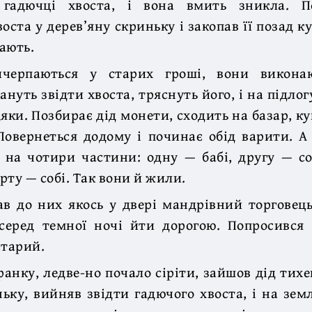
 гадючці хвоста, і вона вмить зникла. П
оста у дерев’яну скриньку і закопав її позад к
ають.
ичерпаються у старих гроші, вони виконаю
ануть звідти хвоста, тряснуть його, і на підло
ки. Позбирає дід монети, сходить на базар, куп
Повернеться додому і починає обід варити. А
 на чотири частини: одну — бабі, другу — с
ерту — собі. Так вони й жили.
ав до них якось у двері мандрівний торговец
серед темної ночі йти дорогою. Попросився 
старий.
ранку, ледве-но почало сіріти, зайшов дід тихе
ьку, вийняв звідти гадючого хвоста, і на зе