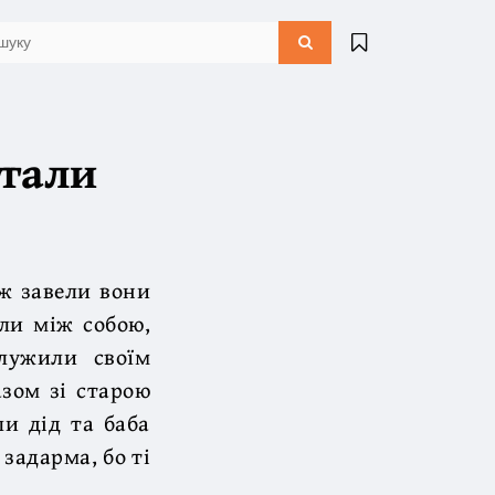
стали
ож завели вони
или між собою,
служили своїм
азом зі старою
ли дід та баба
 задарма, бо ті