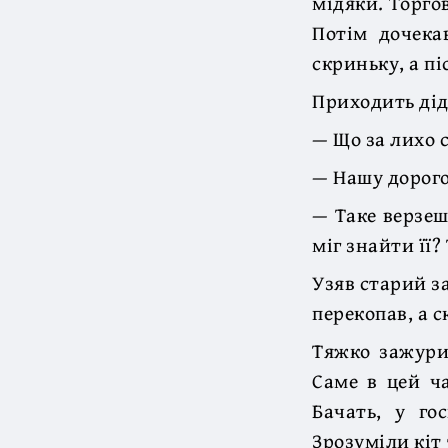
мідяки. Торго
Потім дочека
скриньку, а пі
Приходить дід
— Що за лихо 
— Нашу дорого
— Таке верзеш
міг знайти її?
Узяв старий за
перекопав, а 
Тяжко зажурил
Саме в цей ча
Бачать, у го
Зрозуміли кіт 