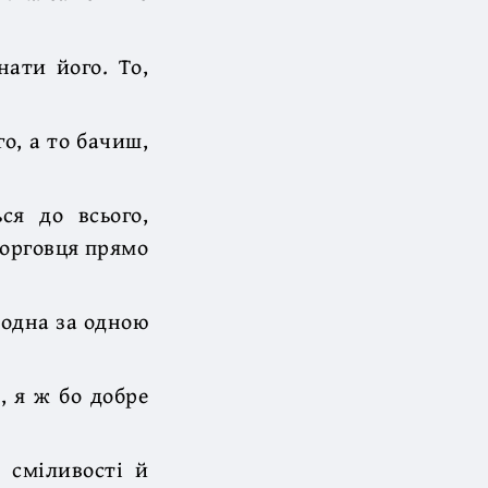
нати його. То,
о, а то бачиш,
ся до всього,
торговця прямо
 одна за одною
, я ж бо добре
і сміливості й