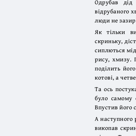
Одрубав дід
відрубаного хв
люди не зазир
Як тільки в
скриньку, діст
сиплються мідя
рису, хмизу. 
поділить його
котові, а четв
Та ось постук
було самому 
Впустив його 
А наступного 
викопав скрин