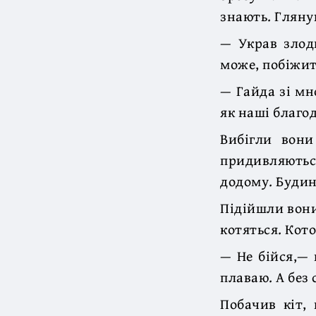
знають. Глянув
— Украв злодю
може, побіжит
— Гайда зі мн
як наші благо
Вибігли вони
придивляються
додому. Будино
Підійшли вони
котяться. Кото
— Не бійся,— 
плаваю. А без
Побачив кіт, 