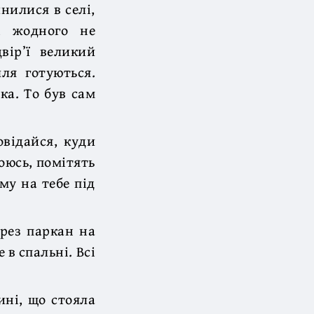
нилися в селі,
, жодного не
вір’ї великий
ля готуються.
ка. То був сам
овідайся, куди
боюсь, помітять
му на тебе під
ерез паркан на
 в спальні. Всі
ині, що стояла