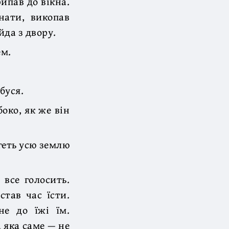
ипав до вікна.
нати, викопав
йда з двору.
ем.
буся.
око, як же він
 геть усю землю
 все голосить.
став час їсти.
не до їжі їм.
а яка саме — не