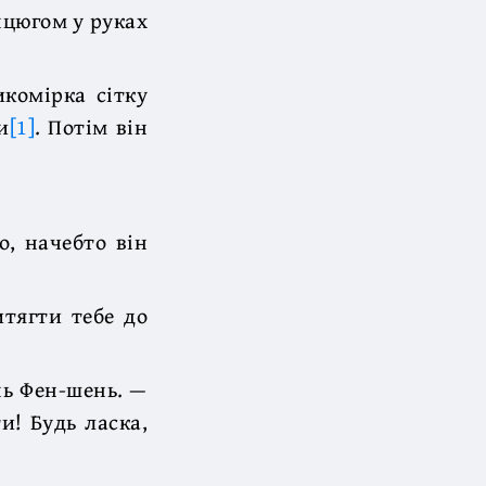
нцюгом у руках
икомірка сітку
и
[1]
. Потім він
, начебто він
итягти тебе до
нь Фен-шень. —
и! Будь ласка,