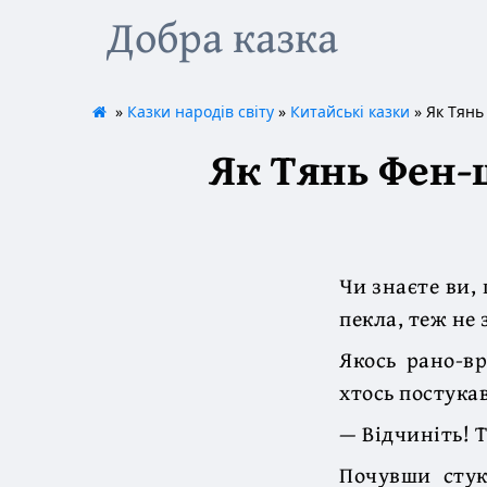
Добра казка
»
Казки народів світу
»
Китайські казки
» Як Тянь
Як Тянь Фен-
Чи знаєте ви,
пекла, теж не 
Якось рано-вр
хтось постукав
— Відчиніть! 
Почувши стук