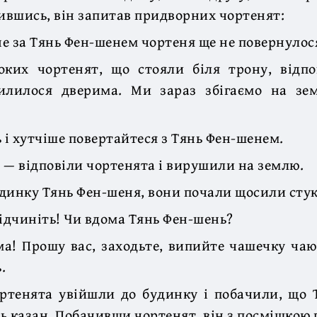
вшись, він запитав придворних чортенят:
е за Тянь Фен-шенем чортеня ще не повернулос
оких чортенят, що стояли біля трону, відпо
илилося дверима. Ми зараз збігаємо на зе
ь і хутчіше повертайтеся з Тянь Фен-шенем.
 — відповіли чортенята і вирушили на землю.
динку Тянь Фен-шеня, вони почали щосили стука
відчиніть! Чи вдома Тянь Фен-шень?
а! Прошу вас, заходьте, випийте чашечку чаю
.
ортенята увійшли до будинку і побачили, що 
ь казан. Побачивши чортенят, він з посмішкою