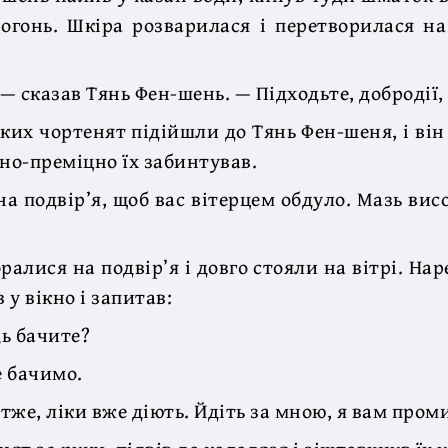
огонь. Шкіра розварилася і перетворилася на
 — сказав Тянь Фен-шень. — Підходьте, добродії,
ких чортенят підійшли до Тянь Фен-шеня, і він з
цно-преміцно їх забинтував.
на подвір’я, щоб вас вітерцем обдуло. Мазь висо
ралися на подвір’я і довго стояли на вітрі. Нар
у вікно і запитав:
ь бачите?
е бачимо.
Отже, ліки вже діють. Йдіть за мною, я вам пром