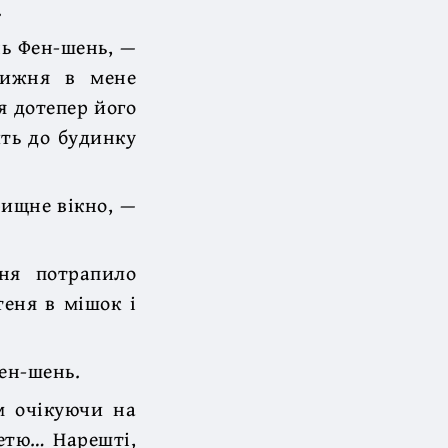
.
нь Фен-шень, —
тижня в мене
я дотепер його
ить до будинку
орищне вікно, —
еня потрапило
теня в мішок і
Фен-шень.
м очікуючи на
ретю… Нарешті,