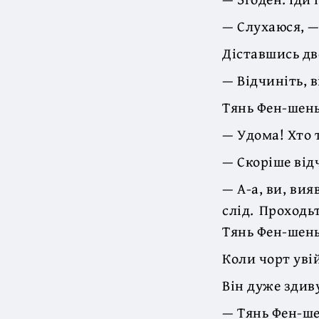
— Слухаюся, —
Діставшись две
— Відчиніть, 
Тянь Фен-шень
— Удома! Хто 
— Скоріше відч
— А-а, ви, вия
слід. Проходь
Тянь Фен-шень
Коли чорт увій
Він дуже здиву
— Тянь Фен-ше