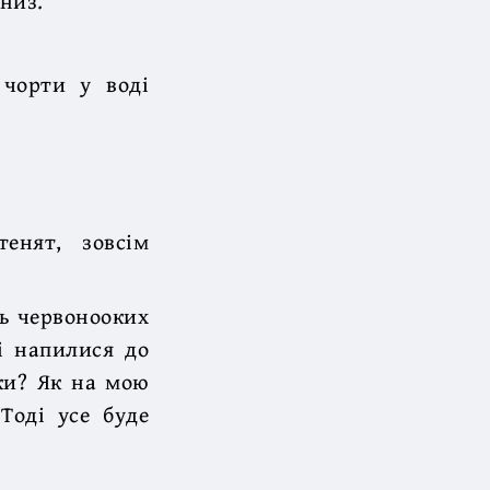
униз.
 чорти у воді
енят, зовсім
ть червонооких
і напилися до
ики? Як на мою
Тоді усе буде