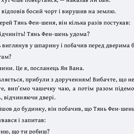
 відповів босий чорт і вирушив на землю.
рей Тянь Фен-шеня, він кілька разів постукав:
відчиніть! Тянь Фен-шень удома?
 виглянув у шпарину і побачив перед дверима б
там?
ини. Це я, посланець Ян Вана.
вляється, прибули з дорученням! Вибачте, що не
те, вип’ємо чашечку чаю, а потім разом підемо
, відчиняючи двері.
шов до будинку, він побачив, що Тянь Фен-шень 
вався і запитав:
ню, що ти робиш?