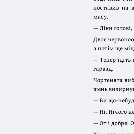
поставив на в
масу.
— Ліки готові,
Двоє червоноо
а потім ще мі
— Тепер ідіть 
гаразд.
Чортенята виб
шень визирнув 
— Ви що-небуд
— Ні. Нічого н
— От і добре! 