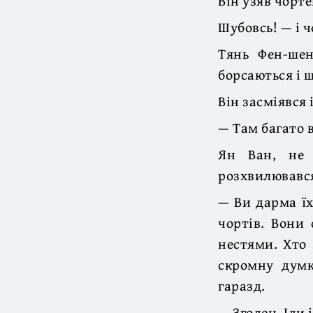
Він узяв чорте
Шубовсь! — і 
Тянь Фен-шен
борсаються і 
Він засміявся 
— Там багато 
Ян Ван, не 
розхвилювався
— Ви дарма їх
чортів. Вони
нестями. Хто 
скромну думк
гаразд.
— Згоден. Іди 