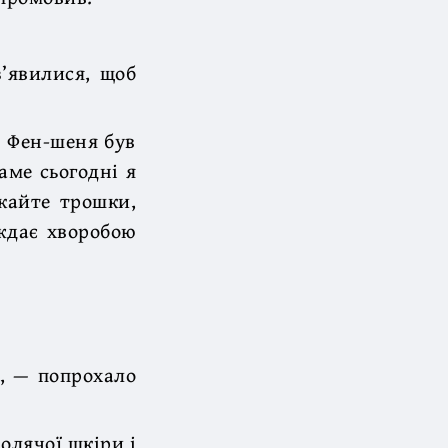
’явилися, щоб
ь Фен-шеня був
аме сьогодні я
кайте трошки,
аждає хворобою
.
о, — попрохало
олячої шкіри і