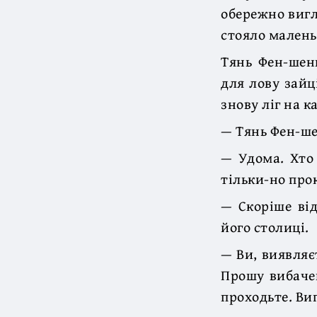
обережно вигл
стояло малень
Тянь Фен-шень
для лову зайц
знову ліг на ка
— Тянь Фен-ше
— Удома. Хто
тільки-но про
— Скоріше від
його столиці.
— Ви, виявляє
Прошу вибачен
проходьте. Ви