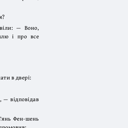
я?
віли: — Воно,
млю і про все
ти в двері:
, — відповідав
Тянь Фен-шень
 промовив: