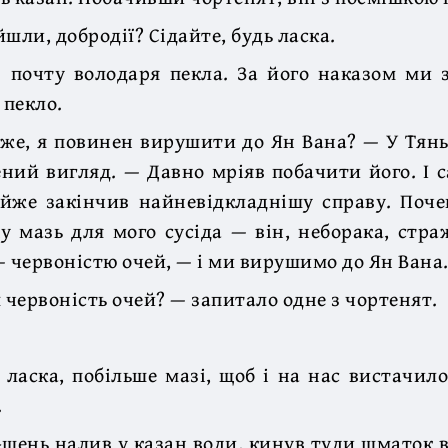
шли, добродії? Сідайте, будь ласка.
 почту володаря пекла. За його наказом ми з
 пекло.
тже, я повинен вирушити до Ян Вана? — У Тян
ний вигляд. — Давно мріяв побачити його. І с
айже закінчив найневідкладнішу справу. Поче
 мазь для мого сусіда — він, неборака, стр
— червоністю очей, — і ми вирушимо до Ян Вана
ш червоність очей? — запитало одне з чортенят.
 ласка, побільше мазі, щоб і на нас вистачил
.
-шень налив у казан води, кинув туди шматок в