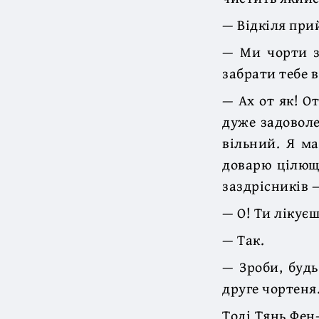
— Відкіля прий
— Ми чорти з
забрати тебе в
— Ах от як! О
дуже задоволе
вільний. Я м
доварю цілющу
заздрісників 
— О! Ти лікує
— Так.
— Зроби, будь
друге чортеня
Тоді Тянь Фен