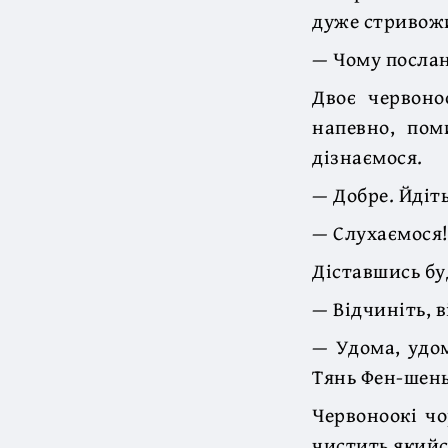
дуже стривожи
— Чому послан
Двоє червоно
напевно, пом
дізнаємося.
— Добре. Йдіт
— Слухаємося!
Діставшись бу
— Відчиніть, 
— Удома, удом
Тянь Фен-шень
Червоноокі ч
чистить якийс