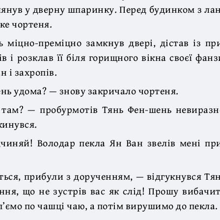
янув у дверну шпаринку. Перед будинком з ла
ке чортеня.
 міцно-преміцно замкнув двері, дістав із пр
ів і розклав її біля горищного вікна своєї фанз
н і захропів.
нь удома? — знову закричало чортеня.
 там? — пробурмотів Тянь Фен-шень невиразно
кинувся.
чиняй! Володар пекла Ян Ван звелів мені пр
ться, прибули з дорученням, — відгукнувся Тя
ня, що не зустрів вас як слід! Прошу вибачит
п’ємо по чашці чаю, а потім вирушимо до пекла.