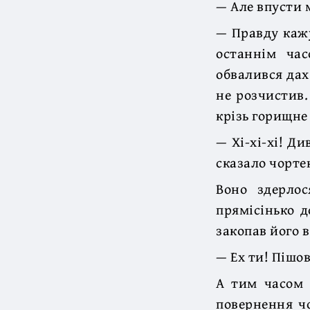
— Але впусти 
— Правду кажу
останнім ча
обвалився дах
не розчистив.
крізь горищне 
— Хі-хі-хі! Ди
сказало чорте
Воно здерлос
прямісінько д
закопав його в
— Ех ти! Пішо
А тим часом 
повернення чо