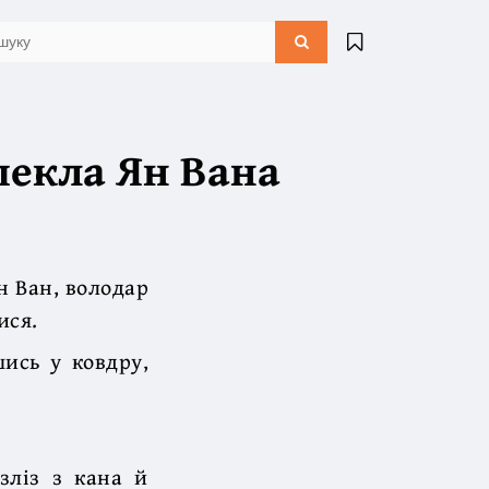
пекла Ян Вана
н Ван, володар
ися.
шись у ковдру,
зліз з кана й