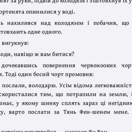
нят за руки, підвів до колодязя і зіштовхнув їх 
чортенята опинилися у воді.
ь нахилився над колодязем і побачив, що
штовхають одне одного.
і вигукнув:
води, навіщо ж вам битися?
дочекавшись повернення червонооких чорт
. Тоді один босий чорт промовив:
 послали, володарю. Усім відома легковажніс
 скористалися тим, що потрапили на землю, 
знає, у якому шинку сплять зараз ці негідн
у, варто послати за Тянь Фен-шенем мене. 
і хутчіше повертайся, — наказав Ян Ван.