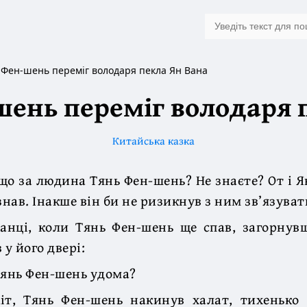
 Фен-шень переміг володаря пекла Ян Вана
шень переміг володаря 
Китайська казка
 що за людина Тянь Фен-шень? Не знаєте? От і Я
знав. Інакше він би не ризикнув з ним зв’язуват
анці, коли Тянь Фен-шень ще спав, загорнув
 у його двері:
Тянь Фен-шень удома?
іт, Тянь Фен-шень накинув халат, тихенько 