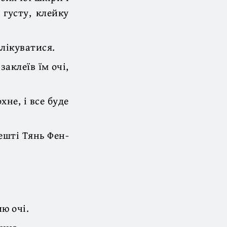
 густу, клейку
 лікуватися.
аклеїв їм очі,
хне, і все буде
ешті Тянь Фен-
ию очі.