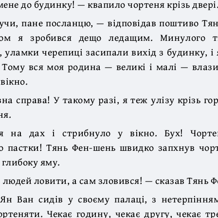
мене до будинку! — квапило чортеня крізь двері
чи, пане посланцю, — відповідав поштиво Тя
сом я зробився дещо ледащим. Минулого 
, уламки черепиці засипали вихід з будинку, і 
 Тому вся моя родина — великі і малі — влаз
вікно.
вна справа! У такому разі, я теж улізу крізь г
ня.
я на дах і стрибнуло у вікно. Бух! Чорт
о пастки! Тянь Фен-шень швидко запхнув чор
 глибоку яму.
в людей ловити, а сам зловився! — сказав Тянь 
Ян Ван сидів у своєму палаці, з нетерпіння
ртеняти. Чекає годину, чекає другу, чекає т