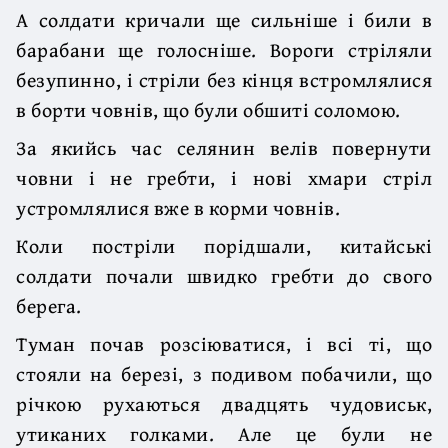
А солдати кричали ще сильніше і били в
барабани ще голосніше. Вороги стріляли
безупинно, і стріли без кінця встромлялися
в борти човнів, що були обшиті соломою.
За якийсь час селянин велів повернути
човни і не гребти, і нові хмари стріл
устромлялися вже в корми човнів.
Коли постріли порідшали, китайські
солдати почали швидко гребти до свого
берега.
Туман почав розсіюватися, і всі ті, що
стояли на березі, з подивом побачили, що
річкою рухаються двадцять чудовиськ,
утиканих голками. Але це були не