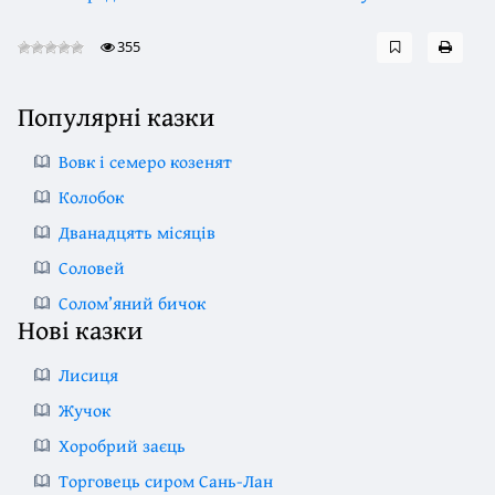
355
Популярні казки
Вовк і семеро козенят
Колобок
Дванадцять місяців
Соловей
Солом’яний бичок
Нові казки
Лисиця
Жучок
Хоробрий заєць
Торговець сиром Сань-Лан