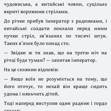
чудовиська, а китайські човни, суцільно
вкриті ворожими стрілами.
До річки прибув імператор з радниками, і
китайські солдати поклали перед ними
пучки стріл, зв’язаних по тисячі штук.
Таких в’язок було понад сто.
— Звідки ж ти знав, що на третю ніч на
річці буде туман? — запитав імператор.
На це селянин відповів:
— Якщо воїн не розуміється на тому, що
його оточує, то нехай він краще сидить
удома і няньчить дітей.
Тоді наперед виступив один радник і гордо
сказав: