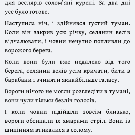
для веслярів солом’яні курені. За два дні
усе було готове.
Наступила ніч, і здійнявся густий туман.
Коли він закрив усю річку, селянин велів
відчалювати, і човни нечутно попливли до
ворожого берега.
Коли вони були вже недалеко від того
берега, селянин велів усім кричати, бити в
барабани і зчиняти якнайбільше галасу.
Вороги нічого не могли розгледіти в тумані,
вони чули тільки безліч голосів.
І коли човни підійшли зовсім близько,
вороги обсипали їх хмарами стріл. Вони із
шипінням втикалися в солому.