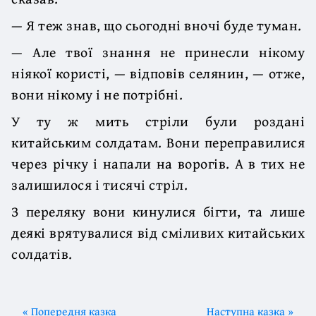
— Я теж знав, що сьогодні вночі буде туман.
— Але твої знання не принесли нікому
ніякої користі, — відповів селянин, — отже,
вони нікому і не потрібні.
У ту ж мить стріли були роздані
китайським солдатам. Вони переправилися
через річку і напали на ворогів. А в тих не
залишилося і тисячі стріл.
З переляку вони кинулися бігти, та лише
деякі врятувалися від сміливих китайських
солдатів.
« Попередня казка
Наступна казка »