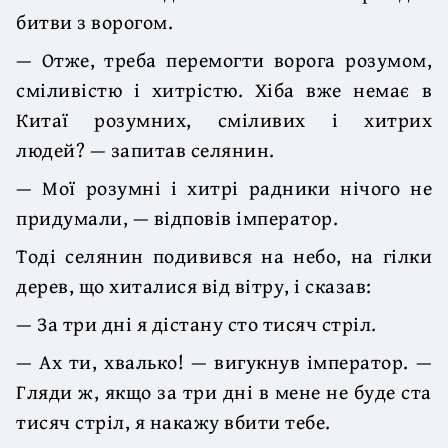
битви з ворогом.
— Отже, треба перемогти ворога розумом,
сміливістю і хитрістю. Хіба вже немає в
Китаї розумних, сміливих і хитрих
людей? — запитав селянин.
— Мої розумні і хитрі радники нічого не
придумали, — відповів імператор.
Тоді селянин подивився на небо, на гілки
дерев, що хиталися від вітру, і сказав:
— За три дні я дістану сто тисяч стріл.
— Ах ти, хвалько! — вигукнув імператор. —
Гляди ж, якщо за три дні в мене не буде ста
тисяч стріл, я накажу вбити тебе.