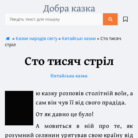
Добра казка
»
Казки народів світу
»
Китайські казки
» Сто тисяч
стріл
Сто тисяч стріл
Китайська казка
ю казку розповів столітній воїн, а
сам він чув її від свого прадіда.
От як давно це було!
А мовиться в ній про те, як
розумний селянин урятував свою країну від