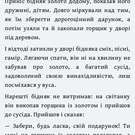
Приніс бідняк золото додому, показав його
дружині, дітям. Довго міркували над тим,
як їм зберегти дорогоцінний дарунок, а
потім узяли та й закопали горщик у дворі
під деревом.
І відтоді затихли у дворі бідняка сміх, пісні,
гамір. Лягаючи спати, він ні на хвилину не
забував про золото, а багатий сусід,
задоволений своєю винахідливістю, лиш
посміхався у вуса.
Нарешті бідняк не витримав: на світанку
він викопав горщика із золотом і прийшов
до сусіда. Прийшов і сказав:
— Забери, будь ласка, свій подарунок! Ти
мені не горщика із золотом подарував, а