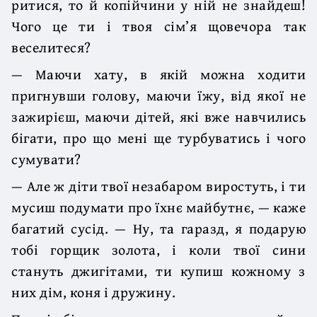
ритися, то й копійчини у ній не знайдеш!
Чого це ти і твоя сім’я щовечора так
веселитеся?
— Маючи хату, в якій можна ходити
пригнувши голову, маючи їжу, від якої не
зажирієш, маючи дітей, які вже навчились
бігати, про що мені ще турбуватись і чого
сумувати?
— Але ж діти твої незабаром виростуть, і ти
мусиш подумати про їхнє майбутнє, — каже
багатий сусід. — Ну, та гаразд, я подарую
тобі горщик золота, і коли твої сини
стануть джигітами, ти купиш кожному з
них дім, коня і дружину.