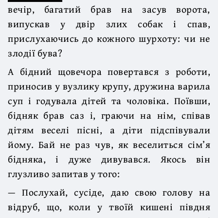
вечір, багатий брав на засув ворота,
випускав у двір злих собак і спав,
прислухаючись до кожного шурхоту: чи не
злодії бува?
А бідний щовечора повертався з роботи,
приносив у вузлику крупу, дружина варила
суп і годувала дітей та чоловіка. Поївши,
бідняк брав саз і, граючи на нім, співав
дітям веселі пісні, а діти підспівували
йому. Бай не раз чув, як веселиться сім’я
бідняка, і дуже дивувався. Якось він
глузливо запитав у того:
— Послухай, сусіде, даю свою голову на
відруб, що, коли у твоїй кишені півдня