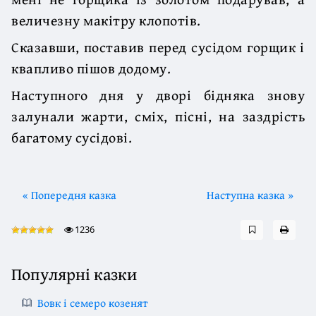
величезну макітру клопотів.
Сказавши, поставив перед сусідом горщик і
квапливо пішов додому.
Наступного дня у дворі бідняка знову
залунали жарти, сміх, пісні, на заздрість
багатому сусідові.
« Попередня казка
Наступна казка »
1236
Популярні казки
Вовк і семеро козенят