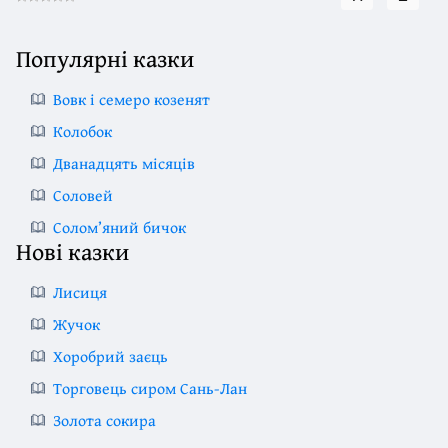
Популярні казки
Вовк і семеро козенят
Колобок
Дванадцять місяців
Соловей
Солом’яний бичок
Нові казки
Лисиця
Жучок
Хоробрий заєць
Торговець сиром Сань-Лан
Золота сокира