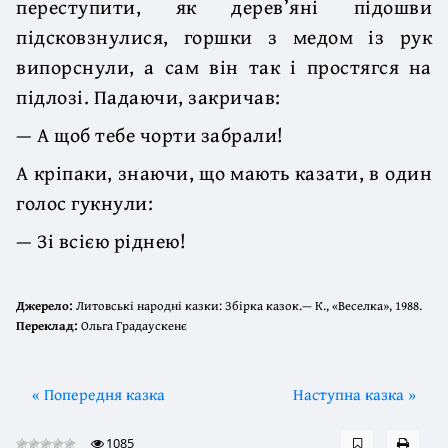
переступити, як дерев’яні підошви
підсковзнулися, горшки з медом із рук
випорснули, а сам він так і простягся на
підлозі. Падаючи, закричав:
— А щоб тебе чорти забрали!
А кріпаки, знаючи, що мають казати, в один
голос гукнули:
— Зі всією ріднею!
Джерело:
Литовські народні казки: Збірка казок.— К., «Веселка», 1988.
Переклад:
Ольга Градаускенє
« Попередня казка
Наступна казка »
1085