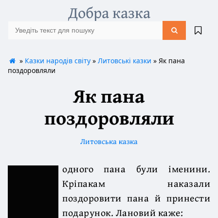
Добра казка
»
Казки народів світу
»
Литовські казки
» Як пана
поздоровляли
Як пана
поздоровляли
Литовська казка
одного пана були іменини.
Кріпакам наказали
поздоровити пана й принести
подарунок. Лановий каже: