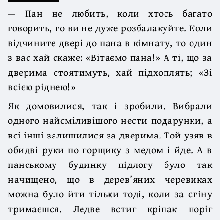
— Пан не любить, коли хтось багато
говорить, то ви не дуже розбалакуйте. Коли
відчините двері до пана в кімнату, то один
з вас хай скаже: «Вітаємо пана!» А ті, що за
дверима стоятимуть, хай підхоплять; «Зі
всією ріднею!»
Як домовилися, так і зробили. Вибрали
одного найсміливішого нести подарунки, а
всі інші залишилися за дверима. Той узяв в
обидві руки по горщику з медом і йде. А в
панському будинку підлогу було так
начищено, що в дерев’яних черевиках
можна було йти тільки тоді, коли за стіну
тримаєшся. Ледве встиг кріпак поріг