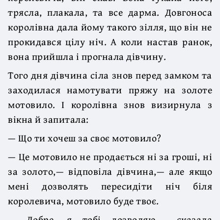
трясла, плакала, та все дарма. Довгоноса
королівна дала йому такого зілля, що він не
прокидався цілу ніч. А коли настав ранок,
вона прийшла і прогнала дівчину.
Того дня дівчина сіла знов перед замком та
заходилася намотувати пряжу на золоте
мотовило. І королівна знов визирнула з
вікна й запитала:
— Що ти хочеш за своє мотовило?
— Це мотовило не продається ні за гроші, ні
за золото,— відповіла дівчина,— але якщо
мені дозволять пересидіти ніч біля
королевича, мотовило буде твоє.
— Добре, я тобі дозволяю,— сказала