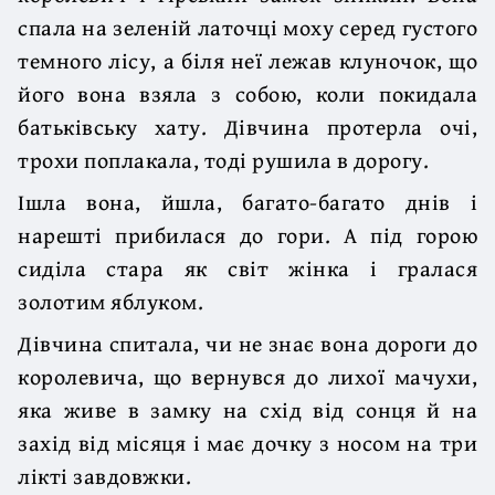
спала на зеленій латочці моху серед густого
темного лісу, а біля неї лежав клуночок, що
його вона взяла з собою, коли покидала
батьківську хату. Дівчина протерла очі,
трохи поплакала, тоді рушила в дорогу.
Ішла вона, йшла, багато-багато днів і
нарешті прибилася до гори. А під горою
сиділа стара як світ жінка і гралася
золотим яблуком.
Дівчина спитала, чи не знає вона дороги до
королевича, що вернувся до лихої мачухи,
яка живе в замку на схід від сонця й на
захід від місяця і має дочку з носом на три
лікті завдовжки.