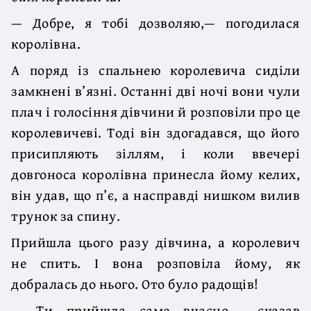
— Добре, я тобі дозволяю,— погодилася
королівна.
А поряд із спальнею королевича сиділи
замкнені в’язні. Останні дві ночі вони чули
плач і голосіння дівчини й розповіли про це
королевичеві. Тоді він здогадався, що його
присипляють зіллям, і коли ввечері
довгоноса королівна принесла йому келих,
він удав, що п’є, а насправді нишком вилив
трунок за спину.
Прийшла цього разу дівчина, а королевич
не спить. І вона розповіла йому, як
добралась до нього. Ото було радощів!
— Ти прийшла саме вчасно,— сказав