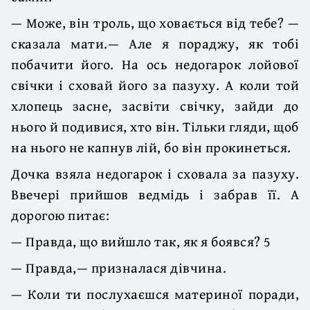
— Може, він троль, що ховається від тебе? —
сказала мати.— Але я пораджу, як тобі
побачити його. На ось недогарок лойової
свічки і сховай його за пазуху. А коли той
хлопець засне, засвіти свічку, зайди до
нього й подивися, хто він. Тільки гляди, щоб
на нього не капнув лій, бо він прокинеться.
Дочка взяла недогарок і сховала за пазуху.
Ввечері прийшов ведмідь і забрав її. А
дорогою питає:
— Правда, що вийшло так, як я боявся? 5
— Правда,— призналася дівчина.
— Коли ти послухаєшся материної поради,