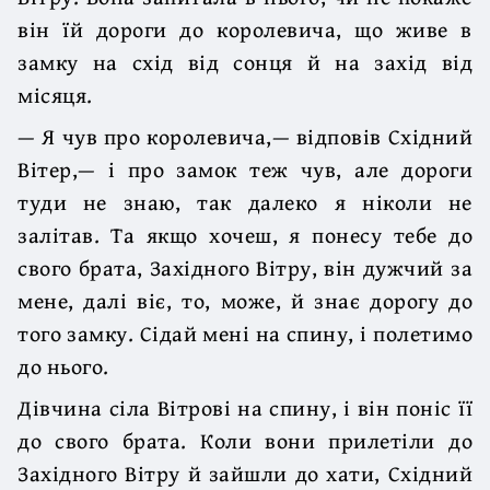
він їй дороги до королевича, що живе в
замку на схід від сонця й на захід від
місяця.
— Я чув про королевича,— відповів Східний
Вітер,— і про замок теж чув, але дороги
туди не знаю, так далеко я ніколи не
залітав. Та якщо хочеш, я понесу тебе до
свого брата, Західного Вітру, він дужчий за
мене, далі віє, то, може, й знає дорогу до
того замку. Сідай мені на спину, і полетимо
до нього.
Дівчина сіла Вітрові на спину, і він поніс її
до свого брата. Коли вони прилетіли до
Західного Вітру й зайшли до хати, Східний