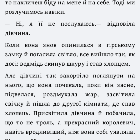
то накличеш біду на мене й на себе. Тоді ми
розлучимось навіки.
— Ні, я її не послухаюсь,— відповіла
дівчина.
Коли вона знов опинилася в гірському
замку й погасила світло, все вийшло так, як
досі: ведмідь скинув шкуру і став хлопцем.
Але дівчині так закортіло поглянути на
нього, що вона почекала, поки він засне,
підвелася, роздмухала жар, засвітила
свічку й пішла до другої кімнати, де спав
хлопець. Присвітила дівчина й побачила,
що то не троль, а прекрасний королевич,
навіть вродливіший, ніж вона собі уявляла.