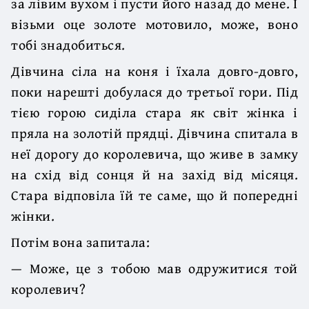
за лівим вухом і пусти його назад до мене. І
візьми оце золоте мотовило, може, воно
тобі знадобиться.
Дівчина сіла на коня і їхала довго-довго,
поки нарешті добулася до третьої гори. Під
тією горою сиділа стара як світ жінка і
пряла на золотій прядці. Дівчина спитала в
неї дорогу до королевича, що живе в замку
на схід від сонця й на захід від місяця.
Стара відповіла їй те саме, що й попередні
жінки.
Потім вона запитала:
— Може, це з тобою мав одружитися той
королевич?