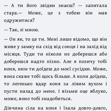
— А ти його звідки знаєш? — запитала
стара.— Може, це з тобою він мав
одружитися?
— Так, зі мною.
— Он як, то це ти. Мені лише відомо, що він
живе у замку на схід від сонця і на захід від
місяця. Туди ти ніколи не доберешся або
доберешся надто пізно. Але я позичу тобі
коня, ним ти доїдеш до моєї сусідки. Може,
вона скаже тобі щось більше. А коли доїдеш,
то легенько вдар коня за лівим вухом і
пусти назад до мене. І візьми оце яблуко,
може, воно тобі знадобиться.
Дівчина сіла на коня і їхала довго-довго,