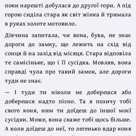
поки нарешті добулася до другої гори. А під
горою сиділа стара як світ жінка й тримала
в руках золоте мотовило.
Дівчина запитала, чи вона, бува, не знає
дороги до замку, що лежить на схід від
сонця й на захід від місяця. Стара відповіла
те самісіньке, що і її сусідка. Мовляв, вона
справді чула про такий замок, але дороги
туди не знає.
— І туди ти ніколи не доберешся або
доберешся надто пізно. Та я позичу тобі
свого коня, ним ти доїдеш до іншої моєї
сусідки. Може, вона скаже тобі щось більше.
А коли доїдеш до неї, то легенько вдар коня