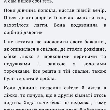
А сам пішов собі геть.
Поки дівчина попоїла, настав пізній вечір.
Після довгої дороги її почав змагати сон,
захотілося лягти. Вона подзвонила в
срібний дзвоник
І не встигла ще висловити свого бажання,
як опинилася в спальні, де стояло розкішне,
м’яке ліжко з шовковими перинами та
подушками і завісою з золотими
торочками. Все решта в тій спальні також
було з золота й срібла.
Коли дівчина погасила світло й лягла в
ліжко, то почула, що в другій кімнаті хтось
ходить. Хода наче була не ведмежа, тому
вона тихенько прочинила двері й обережно