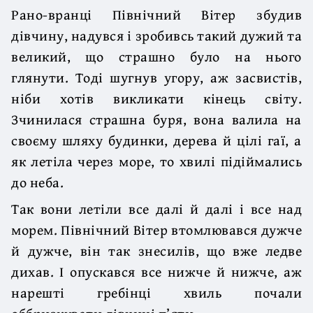
Рано-вранці Північний Вітер збудив
дівчину, надувся і зробивсь такий дужий та
великий, що страшно було на нього
глянути. Тоді шугнув угору, аж засвистів,
ніби хотів викликати кінець світу.
Зчинилася страшна буря, вона валила на
своєму шляху будинки, дерева й цілі гаї, а
як летіла через море, то хвилі підіймались
до неба.
Так вони летіли все далі й далі і все над
морем. Північний Вітер втомлювався дужче
й дужче, він так знесилів, що вже ледве
дихав. І опускався все нижче й нижче, аж
нарешті гребінці хвиль почали