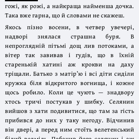
гожі, як рожі, а найкраща найменша дочка.
Така вже гарна, що й словами не скажеш.
Якось пізно восени, в четвер увечері,
надворі знялася страшна буря. В
непроглядній пітьмі дощ лив потоками, а
вітер так завивав і гудів, що в їхній
старенькій хатині аж крокви на даху
тріщали. Батько з матір’ю і всі діти сиділи
кружка біля відкритого вогнища, і кожне
щось робило. Коли це чують — знадвору
хтось тричі постукав у шибку. Селянин
вийшов з хати подивитися, що там за гість
прибився до них у таку негоду. Відчинив
він двері, а перед ним стоїть велетенський
білий ведмідь. Побачив його селянин і аж