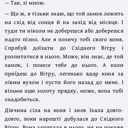
— Так, зі мною.
— Що ж, я тільки знаю, що той замок лежить
на схід від сонця й на захід від місяця. І
туди ти ніколи не доберешся або доберешся
надто пізно. Але я позичу тобі свого коня.
Спробуй доїхати до Східного Вітру і
розпитатися в нього. Може, він знає, де той
замок, і понесе тебе до нього. А коли
приїдеш до Вітру, легенько вдар коня за
лівим вухом і пусти його назад до мене. І
візьми оцю золоту прядку, може, вона тобі
знадобиться.
Дівчина сіла на коня і знов їхала довго-
довго, поки нарешті добулася до Східного
Вітру. Вона запитала в нього, чи не покаже