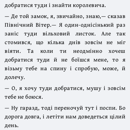
добратися туди і знайти королевича.
— Де той замок, я, звичайно, знаю,— сказав
Північний Вітер.— Я один-однісінький раз
заніс туди вільховий листок. Але так
стомився, що кілька днів зовсім не міг
віяти. Та коли ти неодмінно хочеш
добратися туди й не боїшся мене, то я
візьму тебе на спину і спробую, може, й
долечу.
— О, я хочу туди добратися, мушу і зовсім
тебе не боюся.
— Ну гаразд, тоді переночуй тут і поспи. Бо
дорога довга, і летіти нам доведеться цілий
день.