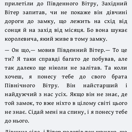
прилетіли до Південного Вітру, Західний
Вітер запитав, чи не покаже він дівчині
дороги до замку, що лежить на схід від
сонця й на захід від місяця. Бо вона шукає
королевича, який живе в тому замку.
— Он що,— мовив Південний Вітер.— То це
ти? Я таки справді багато де побував, але
так далеко ще ніколи не залітав. Та коли
хочеш, я понесу тебе до свого брата
Північного Вітру. Він найстарший і
найдужчий з нас усіх. Якщо він не знає, де
той замок, то вже ніхто в цілому світі цього
не знає. Сідай мені на спину, і я понесу тебе
до нього.
Дівчина сіла, і Вітер полетів так швидко, що