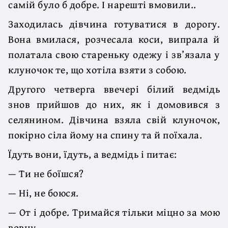
самій було б добре. І нарешті вмовили..
Заходилась дівчина готуватися в дорогу.
Вона вмилася, розчесала коси, випрала й
полатала свою стареньку одежу і зв’язала у
клуночок те, що хотіла взяти з собою.
Другого четверга ввечері білий ведмідь
знов прийшов до них, як і домовився з
селянином. Дівчина взяла свій клуночок,
покірно сіла йому на спину та й поїхала.
Їдуть вони, їдуть, а ведмідь і питає:
— Ти не боїшся?
— Ні, не боюся.
— От і добре. Тримайся тільки міцно за мою
вовну.