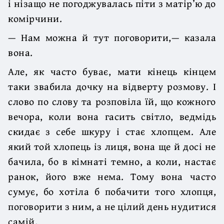
і нізащо не погоджувалась піти з матір’ю до
комірчини.
— Нам можна й тут поговорити,— казала
вона.
Але, як часто буває, мати кінець кінцем
таки звабила дочку на відверту розмову. І
слово по слову та розповіла їй, що кожного
вечора, коли вона гасить світло, ведмідь
скидає з себе шкуру і стає хлопцем. Але
який той хлопець із лиця, вона ще й досі не
бачила, бо в кімнаті темно, а коли, настає
ранок, його вже нема. Тому вона часто
сумує, бо хотіла б побачити того хлопця,
поговорити з ним, а не цілий день нудитися
самій.