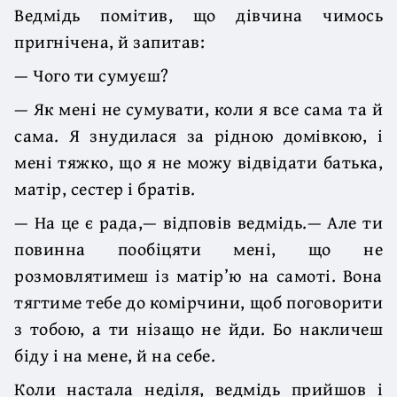
Ведмідь помітив, що дівчина чимось
пригнічена, й запитав:
— Чого ти сумуєш?
— Як мені не сумувати, коли я все сама та й
сама. Я знудилася за рідною домівкою, і
мені тяжко, що я не можу відвідати батька,
матір, сестер і братів.
— На це є рада,— відповів ведмідь.— Але ти
повинна пообіцяти мені, що не
розмовлятимеш із матір’ю на самоті. Вона
тягтиме тебе до комірчини, щоб поговорити
з тобою, а ти нізащо не йди. Бо накличеш
біду і на мене, й на себе.
Коли настала неділя, ведмідь прийшов і