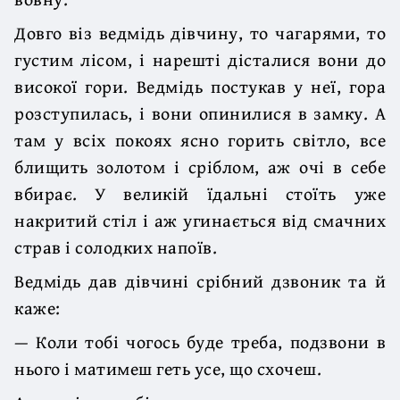
Довго віз ведмідь дівчину, то чагарями, то
густим лісом, і нарешті дісталися вони до
високої гори. Ведмідь постукав у неї, гора
розступилась, і вони опинилися в замку. А
там у всіх покоях ясно горить світло, все
блищить золотом і сріблом, аж очі в себе
вбирає. У великій їдальні стоїть уже
накритий стіл і аж угинається від смачних
страв і солодких напоїв.
Ведмідь дав дівчині срібний дзвоник та й
каже:
— Коли тобі чогось буде треба, подзвони в
нього і матимеш геть усе, що схочеш.