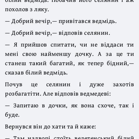
похолов з ляку.
— Добрий вечір,— привітався ведмідь.
— Добрий вечір,— відповів селянин.
— Я прийшов спитати, чи не віддаси ти
мені свою найменшу дочку. А за це ти
станеш такий багатий, як тепер бідний,—
сказав білий ведмідь.
Почув це селянин і дуже захотів
розбагатіти. Але відповів ведмедеві:
— Запитаю в дочки, як вона схоче, так і
буде.
Вернувся він до хати та й каже:
— Там надворі стоїть велетенський білий