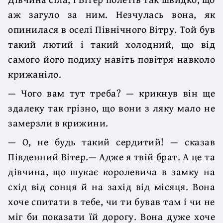
аж загуло за ним. Незчулась вона, як
опинилася в оселі Північного Вітру. Той був
такий лютий і такий холодний, що від
самого його подиху навіть повітря навколо
крижаніло.
— Чого вам тут треба? — крикнув він ще
здалеку так грізно, що вони з ляку мало не
замерзли в крижини.
— О, не будь такий сердитий! — сказав
Південний Вітер.— Адже я твій брат. А це та
дівчина, що шукає королевича в замку на
схід від сонця й на захід від місяця. Вона
хоче спитати в тебе, чи ти бував там і чи не
міг би показати їй дорогу. Вона дуже хоче