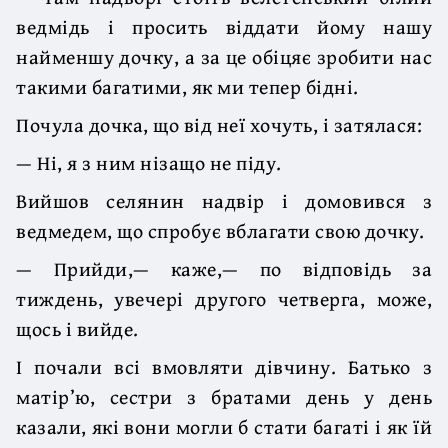
ведмідь і просить віддати йому нашу
найменшу дочку, а за це обіцяє зробити нас
такими багатими, як ми тепер бідні.
Почула дочка, що від неї хочуть, і затялася:
— Ні, я з ним нізащо не піду.
Вийшов селянин надвір і домовився з
ведмедем, що спробує вблагати свою дочку.
— Прийди,— каже,— по відповідь за
тиждень, увечері другого четверга, може,
щось і вийде.
І почали всі вмовляти дівчину. Батько з
матір’ю, сестри з братами день у день
казали, які вони могли б стати багаті і як їй