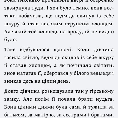
зазирнула туди. І хоч було темно, вона все-
таки побачила, що ведмідь скинув із себе
шкуру й став високим струнким хлопцем.
Але який той хлопець на вроду, їй не видно
було.
Таке відбувалося щоночі. Коли дівчина
гасила світло, ведмідь скидав із себе шкуру
й ставав хлопцем, а як починало світати,
знов натягав її, обертався у білого ведмедя і
зникав десь на цілий день.
Довго дівчина розкошувала так у гірському
замку. Але потім її почала брати нудьга.
Вона цілими днями була сама й тужила за
батьком, за матір’ю, за сестрами і братами.