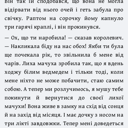
Він так їй сподобався, що вона не могла
відірвати від нього очей і геть забула про
свічку. Раптом на сорочку йому капнуло
три гарячі краплі, і він прокинувся.
— Ох, що ти наробила! — сказав королевич.
— Накликала біду на нас обох! Якби ти була
ще почекала рік, то звільнила б мене від
чарів. Лиха мачуха зробила так, що я вдень
ходжу білим ведмедем і тільки тоді, коли
мене ніхто не може побачити, стаю самим
собою. А тепер ми розлучимось, я мушу тебе
покинути й вернутися до своєї лихої
мачухи! Вона живе в замку на схід від сонця
й на захід від місяця. І має дочку з носом на
три лікті завдовжки. Тепер мені доведеться