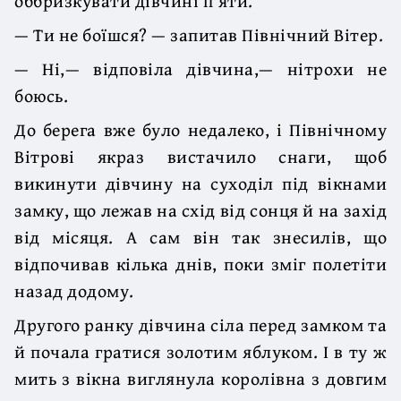
оббризкувати дівчині п’яти.
— Ти не боїшся? — запитав Північний Вітер.
— Ні,— відповіла дівчина,— нітрохи не
боюсь.
До берега вже було недалеко, і Північному
Вітрові якраз вистачило снаги, щоб
викинути дівчину на суходіл під вікнами
замку, що лежав на схід від сонця й на захід
від місяця. А сам він так знесилів, що
відпочивав кілька днів, поки зміг полетіти
назад додому.
Другого ранку дівчина сіла перед замком та
й почала гратися золотим яблуком. І в ту ж
мить з вікна виглянула королівна з довгим