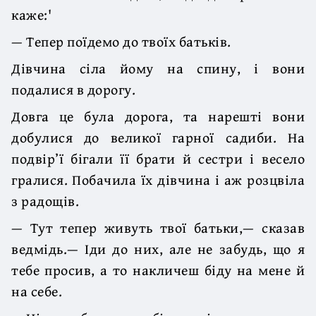
каже:'
— Тепер поїдемо до твоїх батьків.
Дівчина сіла йому на спину, і вони
подалися в дорогу.
Довга це була дорога, та нарешті вони
добулися до великої гарної садиби. На
подвір’ї бігали її брати й сестри і весело
гралися. Побачила їх дівчина і аж розцвіла
з радощів.
— Тут тепер живуть твої батьки,— сказав
ведмідь.— Іди до них, але не забудь, що я
тебе просив, а то накличеш біду на мене й
на себе.