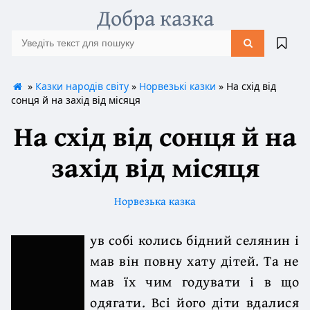
Добра казка
»
Казки народів світу
»
Норвезькі казки
» На схід від
сонця й на захід від місяця
На схід від сонця й на
захід від місяця
Норвезька казка
ув собі колись бідний селянин і
мав він повну хату дітей. Та не
мав їх чим годувати і в що
одягати. Всі його діти вдалися