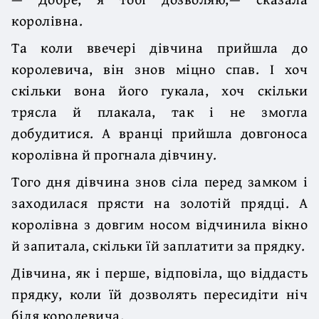
королівна.
Та коли ввечері дівчина прийшла до
королевича, він знов міцно спав. І хоч
скільки вона його гукала, хоч скільки
трясла й плакала, так і не змогла
добудитися. А вранці прийшла довгоноса
королівна й прогнала дівчину.
Того дня дівчина знов сіла перед замком і
заходилася прясти на золотій прядці. А
королівна з довгим носом відчинила вікно
й запитала, скільки їй заплатити за прядку.
Дівчина, як і перше, відповіла, що віддасть
прядку, коли їй дозволять пересидіти ніч
біля королевича.