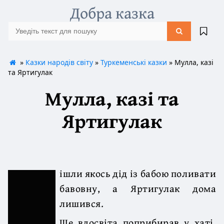
Добра казка
»
Казки народів світу
»
Туркеменські казки
» Мулла, казі
та Яртигулак
Мулла, казі та
Яртигулак
ішли якось дід із бабою поливати
бавовну, а Яртигулак дома
лишився.
Ще вдосвіта поприбирав у хаті,