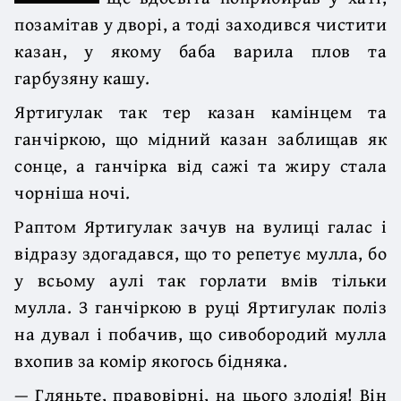
позамітав у дворі, а тоді заходився чистити
казан, у якому баба варила плов та
гарбузяну кашу.
Яртигулак так тер казан камінцем та
ганчіркою, що мідний казан заблищав як
сонце, а ганчірка від сажі та жиру стала
чорніша ночі.
Раптом Яртигулак зачув на вулиці галас і
відразу здогадався, що то репетує мулла, бо
у всьому аулі так горлати вмів тільки
мулла. З ганчіркою в руці Яртигулак поліз
на дувал і побачив, що сивобородий мулла
вхопив за комір якогось бідняка.
— Гляньте, правовірні, на цього злодія! Він