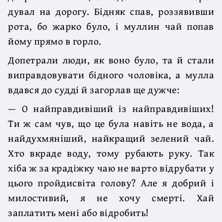
дувал на дорогу. Бідняк спав, роззявивши
рота, бо жарко було, і муллин чай попав
йому прямо в горло.
Допетрали люди, як воно було, та й стали
виправдовувати бідного чоловіка, а мулла
вдався до судді й загорлав ще дужче:
— О найправдивіший із найправдивіших!
Ти ж сам чув, що це була навіть не вода, а
найдухмяніший, найкращий зелений чай.
Хто вкраде воду, тому рубають руку. Так
хіба ж за крадіжку чаю не варто відрубати у
цього пройдисвіта голову? Але я добрий і
милостивий, я не хочу смерті. Хай
заплатить мені або відробить!