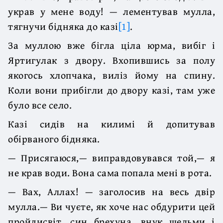
украв у мене воду! — лементував мулла,
тягнучи бідняка до казі
[1]
.
За муллою вже бігла ціла юрма, вибіг і
Яртигулак з двору. Вхопившись за полу
якогось хлопчака, виліз йому на спину.
Коли вони прибігли до двору казі, там уже
було все село.
Казі сидів на килимі й допитував
обірваного бідняка.
— Присягаюся,— виправдовувався той,— я
не крав води. Вона сама попала мені в рота.
— Вах, Аллах! — заголосив на весь двір
мулла.— Ви чуєте, як хоче нас обдурити цей
пройдисвіт, син брехуна, внук шельми і