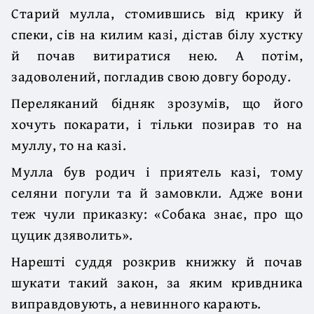
Старий мулла, стомившись від крику й
спеки, сів на килим казі, дістав білу хустку
й почав витиратися нею. А потім,
задоволений, погладив свою довгу бороду.
Переляканий бідняк зрозумів, що його
хочуть покарати, і тільки позирав то на
муллу, то на казі.
Мулла був родич і приятель казі, тому
селяни погули та й замовкли. Адже вони
теж чули приказку: «Собака знає, про що
цуцик дзяволить».
Нарешті суддя розкрив книжку й почав
шукати такий закон, за яким кривдника
виправдовують, а невинного карають.