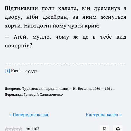
Підтикавши поли халата, він дременув з
двору, ніби джейран, за яким женуться
хорти. Навздогін йому чувся крик:
— Агей, мулло, чому ж це в тебе вид
почорнів?
[1]
Казі — суддя.
Джерело:
Туркменські народні казки.— К.: Веселка. 1980 — 126 с.
Переклад:
Григорій Халимоненко
« Попередня казка
Наступна казка »
1103