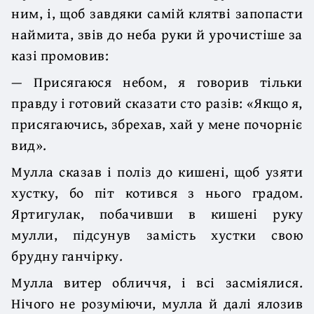
ним, і, щоб завдяки самій клятві запопасти
наймита, звів до неба руки й урочистіше за
казі промовив:
— Присягаюся небом, я говорив тільки
правду і готовий сказати сто разів: «Якщо я,
присягаючись, збрехав, хай у мене почорніє
вид».
Мулла сказав і поліз до кишені, щоб узяти
хустку, бо піт котився з нього градом.
Яртигулак, побачивши в кишені руку
мулли, підсунув замість хустки свою
брудну ганчірку.
Мулла витер обличчя, і всі засміялися.
Нічого не розуміючи, мулла й далі ялозив