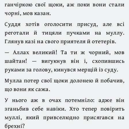
ганчіркою свої щоки, аж поки вони стали
чорні, мов казан.
Суддя хотів оголосити присуд, але всі
реготали й тицяли пучками на муллу.
Глянув казі на свого приятеля й отетерів.
— Аллах великий! Та ти ж чорний, мов
шайтан! — вигукнув він і, схопившись
руками за голову, кинувся мерщій із суду.
Мулла потер свої щоки долонею й побачив,
що вони як сажа.
У нього аж в очах потемніло: адже він
зганьбив себе навіки. Хто тепер повірить
муллі, який привселюдно присягався на
брехні?