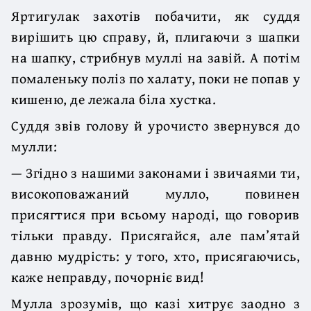
Яртигулак захотів побачити, як суддя
вирішить цю справу, й, плигаючи з шапки
на шапку, стрибнув муллі на завій. А потім
помаленьку поліз по халату, поки не попав у
кишеню, де лежала біла хустка.
Суддя звів голову й урочисто звернувся до
мулли:
— Згідно з нашими законами і звичаями ти,
високоповажаний мулло, повинен
присягтися при всьому народі, що говорив
тільки правду. Присягайся, але пам’ятай
давню мудрість: у того, хто, присягаючись,
каже неправду, почорніє вид!
Мулла зрозумів, що казі хитрує заодно з