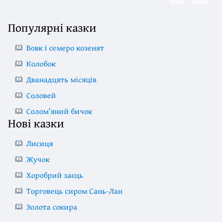
Популярні казки
Вовк і семеро козенят
Колобок
Дванадцять місяців
Соловей
Солом’яний бичок
Нові казки
Лисиця
Жучок
Хоробрий заєць
Торговець сиром Сань-Лан
Золота сокира