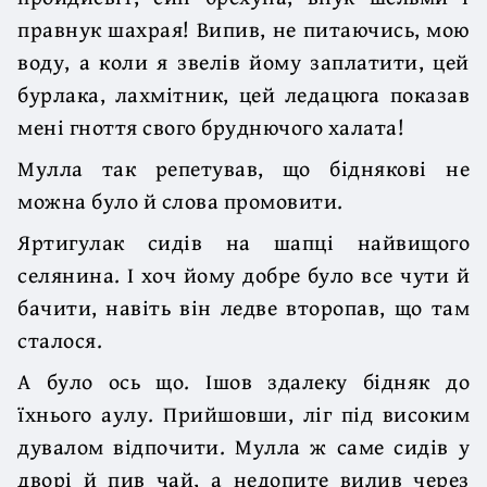
правнук шахрая! Випив, не питаючись, мою
воду, а коли я звелів йому заплатити, цей
бурлака, лахмітник, цей ледацюга показав
мені гноття свого бруднючого халата!
Мулла так репетував, що біднякові не
можна було й слова промовити.
Яртигулак сидів на шапці найвищого
селянина. І хоч йому добре було все чути й
бачити, навіть він ледве второпав, що там
сталося.
А було ось що. Ішов здалеку бідняк до
їхнього аулу. Прийшовши, ліг під високим
дувалом відпочити. Мулла ж саме сидів у
дворі й пив чай, а недопите вилив через