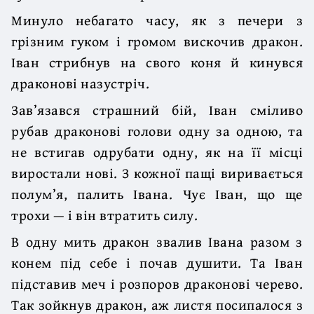
Минуло небагато часу, як з печери з
грізним гуком і громом вискочив дракон.
Іван стрибнув на свого коня й кинувся
драконові назустріч.
Зав’язався страшний бій, Іван сміливо
рубав драконові голови одну за одною, та
не встигав одрубати одну, як на її місці
виростали нові. З кожної пащі виривається
полум’я, палить Івана. Чує Іван, що ще
трохи — і він втратить силу.
В одну мить дракон звалив Івана разом з
конем під себе і почав душити. Та Іван
підставив меч і розпоров драконові черево.
Так зойкнув дракон, аж листя посипалося з