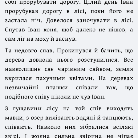
собі прорубувати дорогу. Цілий день Іван
прорубував дорогу в лісі, поки його не
застала ніч. Довелося заночувати в лісі.
Спутав Іван коня, щоб далеко не пішов, а
сам ліг на моху й заснув.
Та недовго спав. Прокинувся й бачить, що
дерева довкола нього розступилися. Все
навколишнє сяє чарівним сяйвом, земля
вкрилася пахучими квітами. На деревах
незвичайні пташки співали так, що
подібного співу ніколи не чув Іван.
З гущавини лісу на той спів виходять
мавки, з озер вилізають водяні й танцюють,
співають. Навколо них зібралися всілякі
звірі. І жодна сильна звірина не чіпає