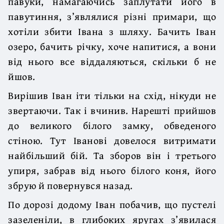
павуки, намагаючись заплутати його в
павутиння, з’являлися різні примари, що
хотіли збити Івана з шляху. Бачить Іван
озеро, бачить річку, хоче напитися, а вони
від нього все віддаляються, скільки б не
йшов.
Вирішив Іван іти тільки на схід, нікуди не
звертаючи. Так і вчинив. Нарешті прийшов
до великого білого замку, обведеного
стіною. Тут Іванові довелося витримати
найбільший бій. Та зборов він і третього
упиря, забрав від нього білого коня, його
збрую й повернувся назад.
По дорозі додому Іван побачив, що пустелі
зазеленіли, в глибоких яругах з’явилася