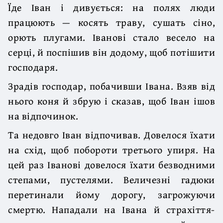
Їде Іван і дивується: на полях люди
працюють — косять траву, сушать сіно,
орють плугами. Іванові стало весело на
серці, й поспішив він додому, щоб потішити
господаря.
Зрадів господар, побачивши Івана. Взяв від
нього коня й збрую і сказав, щоб Іван ішов
на відпочинок.
Та недовго Іван відпочивав. Довелося їхати
на схід, щоб побороти третього упиря. На
цей раз Іванові довелося їхати безводними
степами, пустелями. Величезні гадюки
перетинали йому дорогу, загрожуючи
смертю. Нападали на Івана й страхіття-