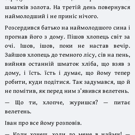
шматків золота. На третій день повернувся
наймолодший і не приніс нічого.
Розсердився батько на наймолодшого сина і
прогнав його з дому. Пішов хлопець світ за
очі. Ішов, ішов, поки не настав вечір.
Зайшов хлопець до темного лісу, сів на пень,
вийняв останній шматок хліба, що взяв з
дому, і їсть. їсть і думає, що йому тепер
робити, куди подітися. Так задумався, що й
не помітив, як перед ним з’явився велетень.
— Що ти, хлопче, журишся? — питає
велетень.
Іван про все йому розповів.
— Коли хочеш, ходи до мене в найми! —