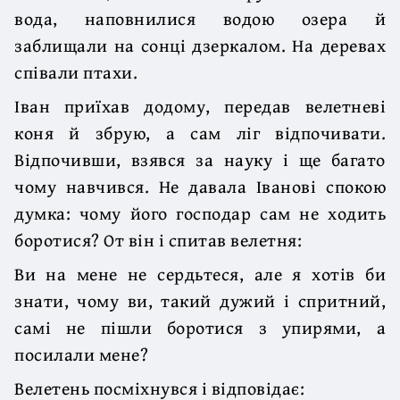
вода, наповнилися водою озера й
заблищали на сонці дзеркалом. На деревах
співали птахи.
Іван приїхав додому, передав велетневі
коня й збрую, а сам ліг відпочивати.
Відпочивши, взявся за науку і ще багато
чому навчився. Не давала Іванові спокою
думка: чому його господар сам не ходить
боротися? От він і спитав велетня:
Ви на мене не сердьтеся, але я хотів би
знати, чому ви, такий дужий і спритний,
самі не пішли боротися з упирями, а
посилали мене?
Велетень посміхнувся і відповідає: