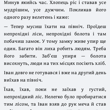
Минув якийсь час. Хлопець ріс і ставав усе
мудрішим, усе дужчим. Покликав його
одного разу велетень і каже:
— Тепер мусиш їхати на північ. Проїдеш
непрохідні ліси, непрохідні болота і там
побачиш замок. У тому замку живе упир ще
один. Багато він лиха робить людям. Треба
його забити. Заб’єш упиря — болота
висохнуть, люди на тих місцях посіють хліб.
Іван довго не готувався і вже на другий день
виїхав на північ.
Їхав, їхав, поки не заїхав у густий,
непрохідний ліс. Нелегко було пробиратися
тим лісом, та Іван взяв до рук меча й став