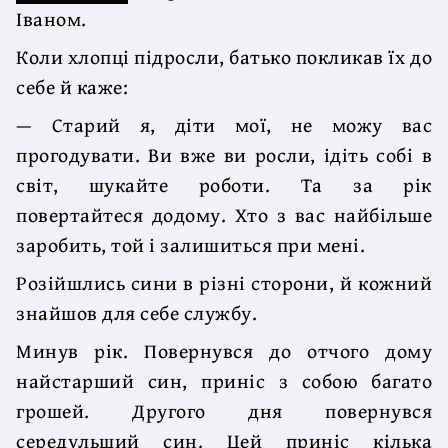
Іваном.
Коли хлопці підросли, батько покликав їх до
себе й каже:
— Старий я, діти мої, не можу вас
прогодувати. Ви вже ви росли, ідіть собі в
світ, шукайте роботи. Та за рік
повертайтеся додому. Хто з вас найбільше
заробить, той і залишиться при мені.
Розійшлись сини в різні сторони, й кожний
знайшов для себе службу.
Минув рік. Повернувся до отчого дому
найстарший син, приніс з собою багато
грошей. Другого дня повернувся
середульший син. Цей приніс кілька