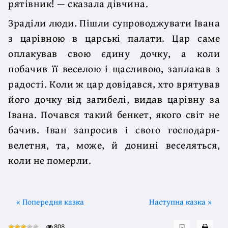
рятівник! — сказала дівчина.
Зраділи люди. Пішли супроводжувати Івана
з царівною в царські палати. Цар саме
оплакував свою єдину дочку, а коли
побачив її веселою і щасливою, заплакав з
радості. Коли ж цар довідався, хто врятував
його дочку від загибелі, видав царівну за
Івана. Почався такий бенкет, якого світ не
бачив. Іван запросив і свого господаря-
велетня, та, може, й донині веселяться,
коли не померли.
« Попередня казка
Наступна казка »
808