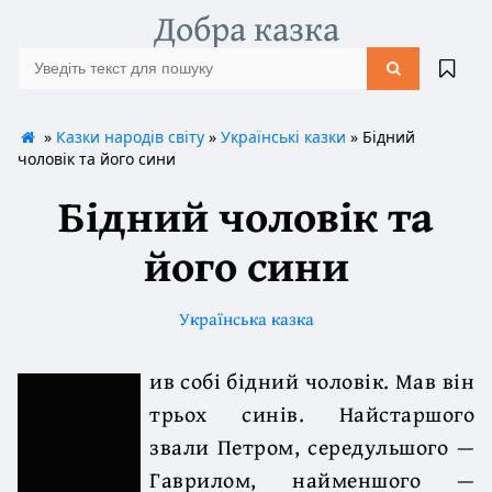
Добра казка
»
Казки народів світу
»
Українські казки
» Бідний
чоловік та його сини
Бідний чоловік та
його сини
Українська казка
ив собі бідний чоловік. Мав він
трьох синів. Найстаршого
звали Петром, середульшого —
Гаврилом, найменшого —