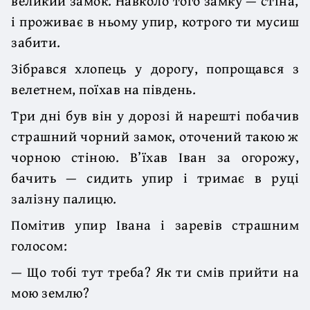
великий замок. Навколо того замку — стіна,
і проживає в ньому упир, котрого ти мусиш
забити.
Зібрався хлопець у дорогу, попрощався з
велетнем, поїхав на південь.
Три дні був він у дорозі й нарешті побачив
страшний чорний замок, оточений такою ж
чорною стіною. В’їхав Іван за огорожу,
бачить — сидить упир і тримає в руці
залізну палицю.
Помітив упир Івана і заревів страшним
голосом:
— Що тобі тут треба? Як ти смів прийти на
мою землю?