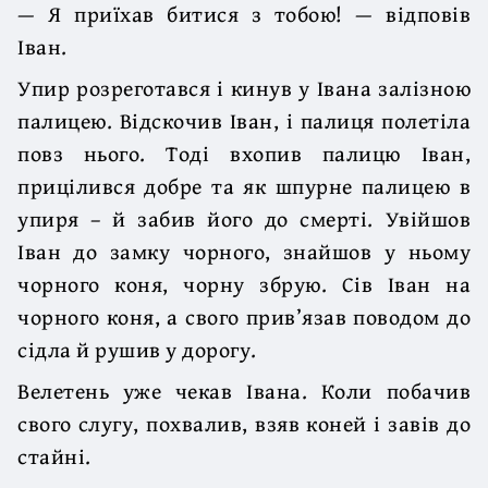
— Я приїхав битися з тобою! — відповів
Іван.
Упир розреготався і кинув у Івана залізною
палицею. Відскочив Іван, і палиця полетіла
повз нього. Тоді вхопив палицю Іван,
прицілився добре та як шпурне палицею в
упиря – й забив його до смерті. Увійшов
Іван до замку чорного, знайшов у ньому
чорного коня, чорну збрую. Сів Іван на
чорного коня, а свого прив’язав поводом до
сідла й рушив у дорогу.
Велетень уже чекав Івана. Коли побачив
свого слугу, похвалив, взяв коней і завів до
стайні.