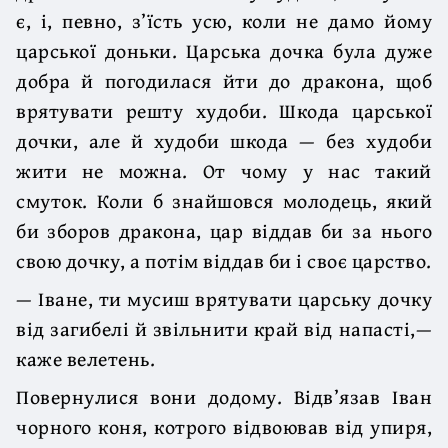
є, і, певно, з’їсть усю, коли не дамо йому
царської доньки. Царська дочка була дуже
добра й погодилася йти до дракона, щоб
врятувати решту худоби. Шкода царської
дочки, але й худоби шкода — без худоби
жити не можна. От чому у нас такий
смуток. Коли б знайшовся молодець, який
би зборов дракона, цар віддав би за нього
свою дочку, а потім віддав би і своє царство.
— Іване, ти мусиш врятувати царську дочку
від загибелі й звільнити край від напасті,—
каже велетень.
Повернулися вони додому. Відв’язав Іван
чорного коня, котрого відвоював від упиря,