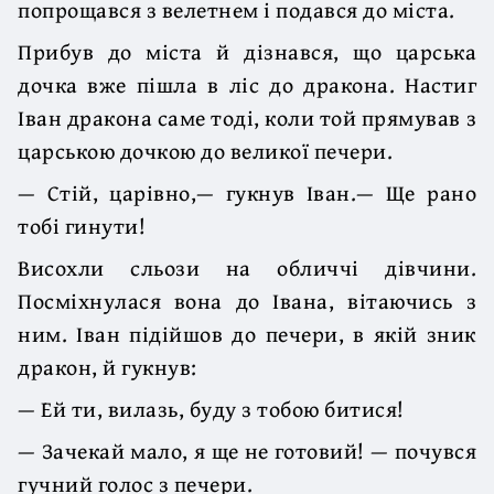
попрощався з велетнем і подався до міста.
Прибув до міста й дізнався, що царська
дочка вже пішла в ліс до дракона. Настиг
Іван дракона саме тоді, коли той прямував з
царською дочкою до великої печери.
— Стій, царівно,— гукнув Іван.— Ще рано
тобі гинути!
Висохли сльози на обличчі дівчини.
Посміхнулася вона до Івана, вітаючись з
ним. Іван підійшов до печери, в якій зник
дракон, й гукнув:
— Ей ти, вилазь, буду з тобою битися!
— Зачекай мало, я ще не готовий! — почувся
гучний голос з печери.