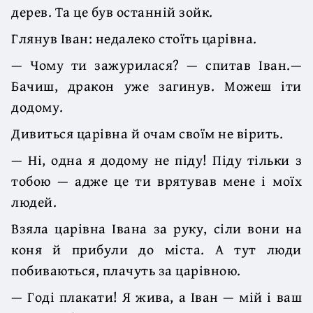
дерев. Та це був останній зойк.
Глянув Іван: недалеко стоїть царівна.
— Чому ти зажурилася? — спитав Іван.—
Бачиш, дракон уже загинув. Можеш іти
додому.
Дивиться царівна й очам своїм не вірить.
— Ні, одна я додому не піду! Піду тільки з
тобою — адже це ти врятував мене і моїх
людей.
Взяла царівна Івана за руку, сіли вони на
коня й прибули до міста. А тут люди
побиваються, плачуть за царівною.
— Годі плакати! Я жива, а Іван — мій і ваш