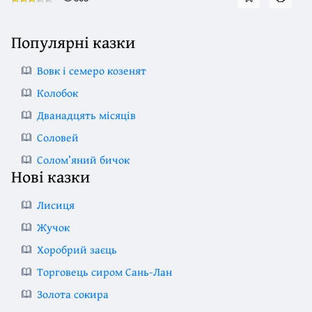
Популярні казки
Вовк і семеро козенят
Колобок
Дванадцять місяців
Соловей
Солом’яний бичок
Нові казки
Лисиця
Жучок
Хоробрий заєць
Торговець сиром Сань-Лан
Золота сокира