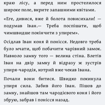
краю лісу, а перед ним простелилося
широке поле, вкрите запашними квітами.
«Еге, дивися, вже й болота повисихали! —
подумав Іван.— Треба поспішати, щоб
чимшвидше покінчити з упирем».
Осідлав Іван коня й понісся. Недовго треба
було мчати, щоб побачити чарівний замок.
Навколо замку того — велика стіна. Влетів
Іван на двір замку й відразу ж зустрів
упиря-чародія, котрий вже чекав Івана.
Почали вони битися. Швидко покинула
упиря сила. Забив його Іван. Пішов до
замку, знайшов там чародієвого коня і його
збрую, забрав і понісся назад.