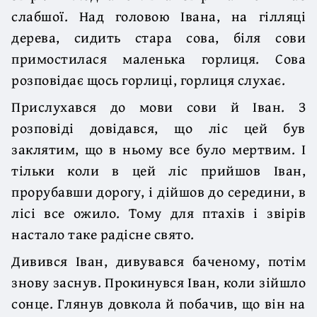
слабшої. Над головою Івана, на гілляці
дерева, сидить стара сова, біля сови
примостилася маленька горлиця. Сова
розповідає щось горлиці, горлиця слухає.
Прислухався до мови сови й Іван. З
розповіді довідався, що ліс цей був
заклятим, що в ньому все було мертвим. І
тільки коли в цей ліс прийшов Іван,
прорубавши дорогу, і дійшов до середини, в
лісі все ожило. Тому для птахів і звірів
настало таке радісне свято.
Дивився Іван, дивувався баченому, потім
знову заснув. Прокинувся Іван, коли зійшло
сонце. Глянув довкола й побачив, що він на