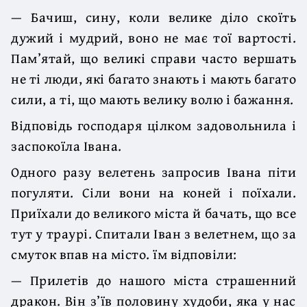
— Бачиш, сину, коли велике діло скоїть
дужий і мудрий, воно не має тої вартості.
Пам’ятай, що великі справи часто вершать
не ті люди, які багато знають і мають багато
сили, а ті, що мають велику волю і бажання.
Відповідь господаря цілком задовольнила і
заспокоїла Івана.
Одного разу велетень запросив Івана піти
погуляти. Сіли вони на коней і поїхали.
Приїхали до великого міста й бачать, що все
тут у траурі. Спитали Іван з велетнем, що за
смуток впав на місто. їм відповіли:
— Прилетів до нашого міста страшенний
дракон. Він з’їв половину худоби, яка у нас