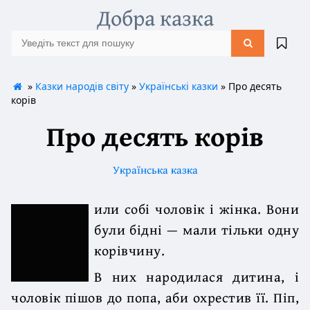
Добра казка
»
Казки народів світу
»
Українські казки
» Про десять
корів
Про десять корів
Українська казка
или собі чоловік і жінка. Вони
були бідні — мали тільки одну
корівчину.
В них народилася дитина, і
чоловік пішов до попа, аби охрестив її. Піп,