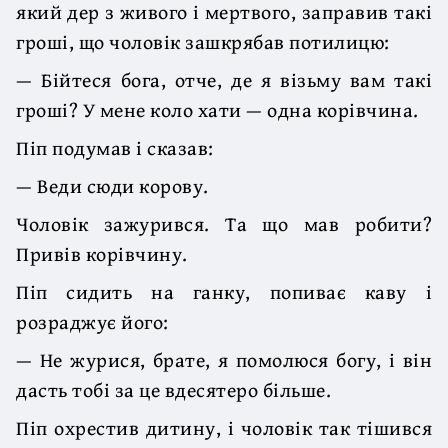
який дер з живого і мертвого, заправив такі
гроші, що чоловік зашкрябав потилицю:
— Бійтеся бога, отче, де я візьму вам такі
гроші? У мене коло хати — одна корівчина.
Піп подумав і сказав:
— Веди сюди корову.
Чоловік зажурився. Та що мав робити?
Привів корівчину.
Піп сидить на ганку, попиває каву і
розраджує його:
— Не журися, брате, я помолюся богу, і він
дасть тобі за це вдесятеро більше.
Піп охрестив дитину, і чоловік так тішився