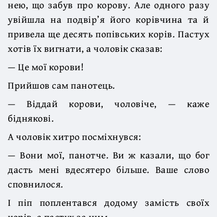
нею, що забув про корову. Але одного разу
увійшла на подвір’я його корівчина та й
привела ще десять попівських корів. Пастух
хотів їх вигнати, а чоловік сказав:
— Це мої корови!
Прийшов сам панотець.
— Віддай корови, чоловіче, — каже
біднякові.
А чоловік хитро посміхнувся:
— Вони мої, панотче. Ви ж казали, що бог
дасть мені вдесятеро більше. Ваше слово
сповнилося.
І піп поплентався додому замість своїх
корів, а пастух за ним.