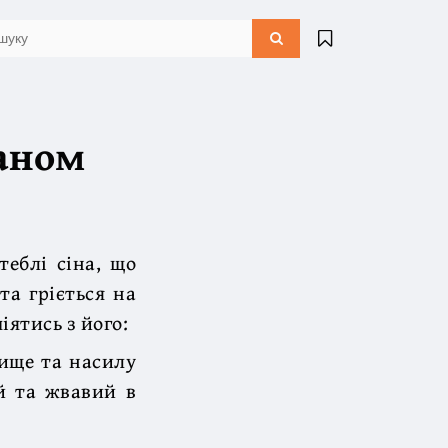
раном
теблі сіна, що
та гріється на
іятись з його:
ище та насилу
ий та жвавий в