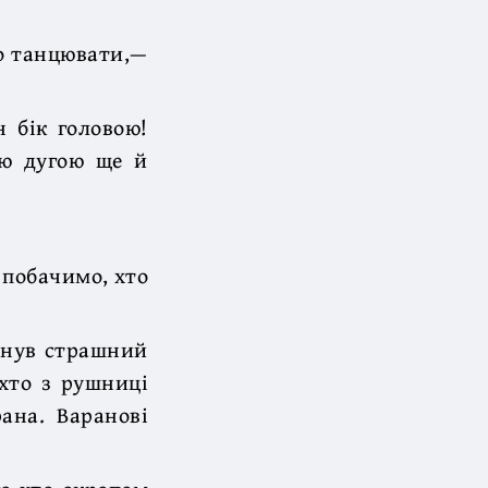
ко танцювати,—
н бік головою!
ию дугою ще й
 побачимо, хто
лянув страшний
хто з рушниці
ана. Варанові