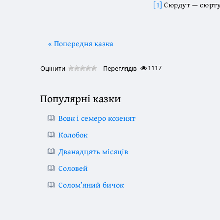
[1]
Сюрдут — сюрту
« Попередня казка
1117
Оцінити
Переглядів
Популярні казки
Вовк і семеро козенят
Колобок
Дванадцять місяців
Соловей
Солом’яний бичок