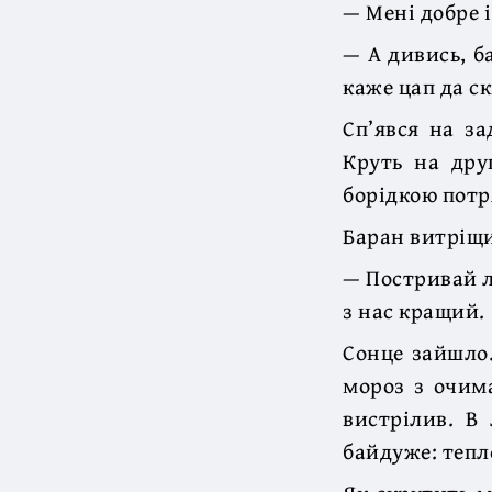
— Мені добре і
— А дивись, б
каже цап да ск
Сп’явся на за
Круть на дру
борідкою потр
Баран витріщив
— Постривай л
з нас кращий.
Сонце зайшло.
мороз з очим
вистрілив. В
байдуже: тепл