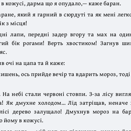
 в кожусі, дарма що я опудало,— каже баран.
аране, який я гарний в сюрдуті та як мені лег
ік з місця!
дні лапи, передні задер вгору та мах на оди
гий бік рогами! Верть хвостиком! Загнув ш
яс.
 очі на цапа та й каже:
ишень, ось прийде вечір та вдарить мороз, тоді
 На небі стали червоні стовпи. З-за лісу виг
а! Як дмухне холодом… Лід затріщав, неначе 
 лісі дерево залущало! Дмухнув мороз на бар
о йому в кожусі.