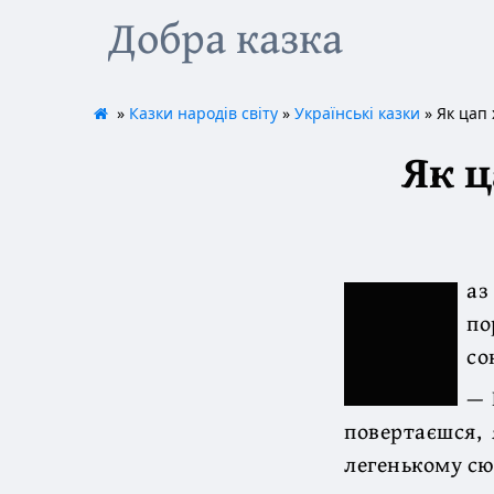
Добра казка
»
Казки народів світу
»
Українські казки
» Як цап
Як ц
аз
по
со
— 
повертаєшся, 
легенькому сю