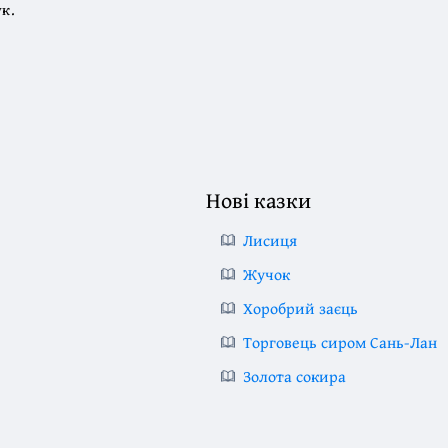
к.
Нові казки
Лисиця
Жучок
Хоробрий заєць
Торговець сиром Сань-Лан
Золота сокира