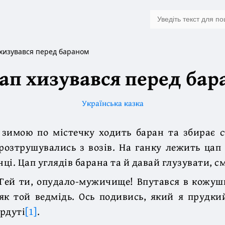
 хизувався перед бараном
ап хизувався перед ба
Українська казка
 зимою по містечку ходить баран та збирає с
розтрушувались з возів. На ганку лежить цап 
нці. Цап углядів барана та й давай глузувати, см
Гей ти, опудало-мужичище! Впутався в кожуш
як той ведмідь. Ось подивись, який я прудк
рдуті
[1]
.