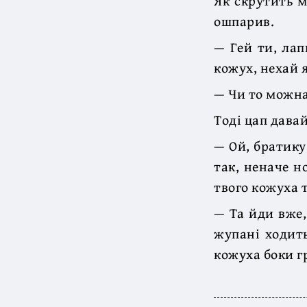
Як скрутить м
ошпарив.
— Гей ти, ла
кожух, нехай я
— Чи то можна
Тоді цап дава
— Ой, братику
так, неначе н
твого кожуха т
— Та йди вже,
жупані ходить
кожуха боки гр