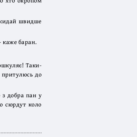
го хто окропом
Скидай швидше
— каже баран.
ошкуляє! Таки-
ч притулюсь до
 з добра пан у
що сюрдут коло