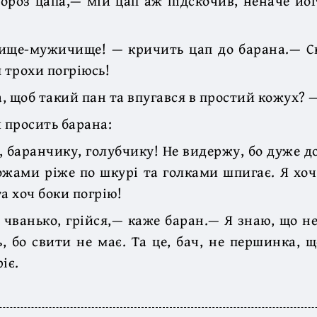
ороз цапа,— мій цап аж підскочив, неначе йо
пище-мужичище! — кричить цап до барана.— 
 трохи погріюсь!
, щоб такий пан та впугався в простий кожух? 
й просить барана:
, баранчику, голубчику! Не видержу, бо дуже д
ожами ріже по шкурі та голками шпигає. Я хо
а хоч боки погрію!
 чванько, грійся,— каже баран.— Я знаю, що не
, бо свити не має. Та це, бач, не першинка, 
іє.