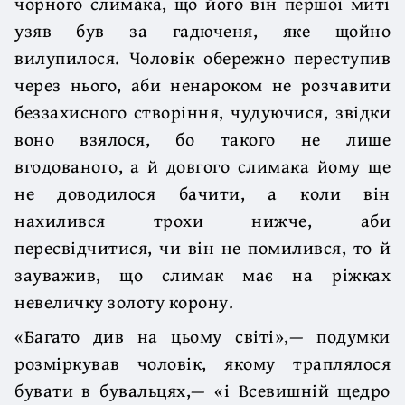
чорного слимака, що його він першої миті
узяв був за гадюченя, яке щойно
вилупилося. Чоловік обережно переступив
через нього, аби ненароком не розчавити
беззахисного створіння, чудуючися, звідки
воно взялося, бо такого не лише
вгодованого, а й довгого слимака йому ще
не доводилося бачити, а коли він
нахилився трохи нижче, аби
пересвідчитися, чи він не помилився, то й
зауважив, що слимак має на ріжках
невеличку золоту корону.
«Багато див на цьому світі»,— подумки
розміркував чоловік, якому траплялося
бувати в бувальцях,— «і Всевишній щедро