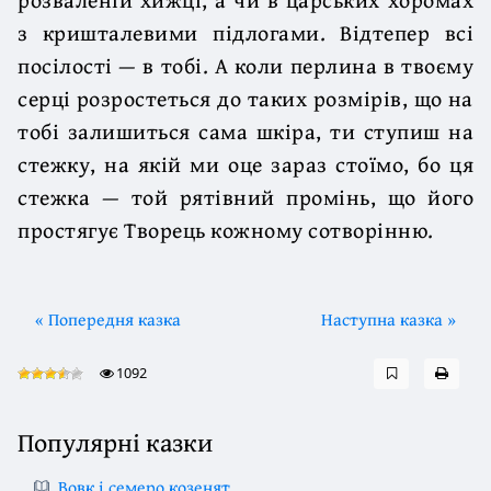
з кришталевими підлогами. Відтепер всі
посілості — в тобі. А коли перлина в твоєму
серці розростеться до таких розмірів, що на
тобі залишиться сама шкіра, ти ступиш на
стежку, на якій ми оце зараз стоїмо, бо ця
стежка — той рятівний промінь, що його
простягує Творець кожному сотворінню.
« Попередня казка
Наступна казка »
1092
Популярні казки
Вовк і семеро козенят