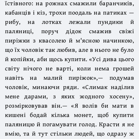
їстівного: на рожнах смажили баранчиків,
кабанців і кіз, трохи поодаль на патиках —
рибу, на лотках лежали пундики й
паляниці, поруч дідок смажив свіжі
пиріжки з квасолею й м'ясною начинкою,
що їх чоловік так любив, але в нього не було
й копійки, аби щось купити. «Усі дива цього
світу нічого не варті, коли нема грошей
навіть на малий пиріжок»,— подумав
чоловік, минаючи ряди. «Слимак наділив
мене дарами, з яких жодного хосену»,
розмірковував він.— «Я волів би мати в
кишені бодай кілька монет, щоб купити
паляницю й погамувати голод. Красти я не
вмію, та й тут стільки людей, що одразу ж