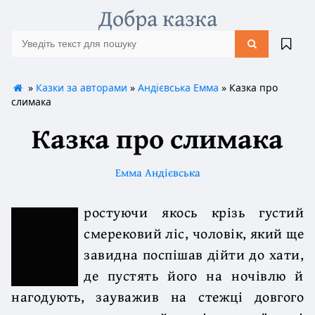
Добра казка
»
Казки за авторами
»
Андієвська Емма
» Казка про
слимака
Казка про слимака
Емма Андієвська
ростуючи якось крізь густий
смерековий ліс, чоловік, який ще
завидна поспішав дійти до хати,
де пустять його на ночівлю й
нагодують, зауважив на стежці довгого