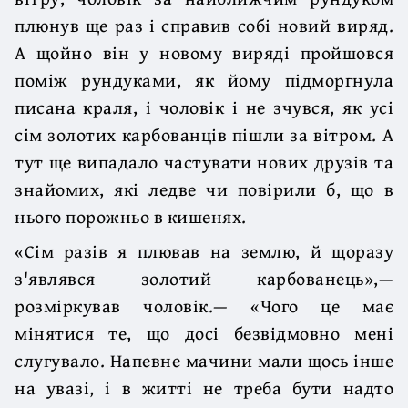
плюнув ще раз і справив собі новий виряд.
А щойно він у новому виряді пройшовся
поміж рундуками, як йому підморгнула
писана краля, і чоловік і не зчувся, як усі
сім золотих карбованців пішли за вітром. А
тут ще випадало частувати нових друзів та
знайомих, які ледве чи повірили б, що в
нього порожньо в кишенях.
«Сім разів я плював на землю, й щоразу
з'являвся золотий карбованець»,—
розміркував чоловік.— «Чого це має
мінятися те, що досі безвідмовно мені
слугувало. Напевне мачини мали щось інше
на увазі, і в житті не треба бути надто