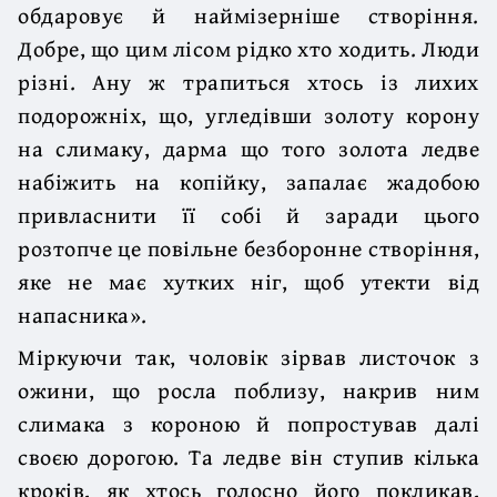
обдаровує й наймізерніше створіння.
Добре, що цим лісом рідко хто ходить. Люди
різні. Ану ж трапиться хтось із лихих
подорожніх, що, угледівши золоту корону
на слимаку, дарма що того золота ледве
набіжить на копійку, запалає жадобою
привласнити її собі й заради цього
розтопче це повільне безборонне створіння,
яке не має хутких ніг, щоб утекти від
напасника».
Міркуючи так, чоловік зірвав листочок з
ожини, що росла поблизу, накрив ним
слимака з короною й попростував далі
своєю дорогою. Та ледве він ступив кілька
кроків, як хтось голосно його покликав,