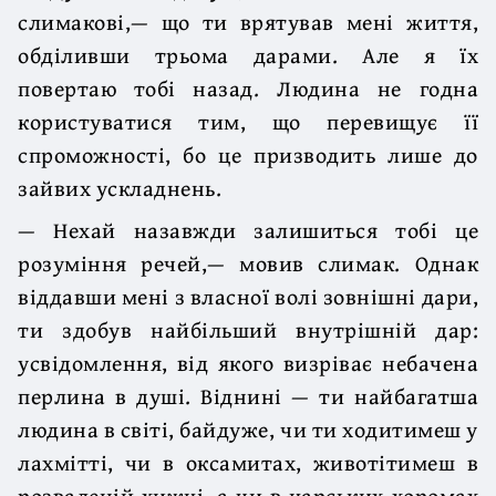
слимакові,— що ти врятував мені життя,
обділивши трьома дарами. Але я їх
повертаю тобі назад. Людина не годна
користуватися тим, що перевищує її
спроможності, бо це призводить лише до
зайвих ускладнень.
— Нехай назавжди залишиться тобі це
розуміння речей,— мовив слимак. Однак
віддавши мені з власної волі зовнішні дари,
ти здобув найбільший внутрішній дар:
усвідомлення, від якого визріває небачена
перлина в душі. Віднині — ти найбагатша
людина в світі, байдуже, чи ти ходитимеш у
лахмітті, чи в оксамитах, животітимеш в
розваленій хижці, а чи в царських хоромах