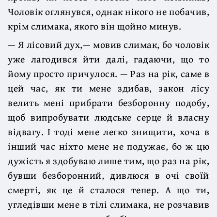
Чоловік оглянувся, однак нікого не побачив,
крім слимака, якого він щойно минув.
— Я лісовий дух,— мовив слимак, бо чоловік
уже лагодився йти далі, гадаючи, що то
йому просто причулося. — Раз на рік, саме в
цей час, як ти мене здибав, закон лісу
велить мені прибрати безборонну подобу,
щоб випробувати людське серце й власну
відвагу. І тоді мене легко знищити, хоча в
інший час ніхто мене не подужає, бо ж цю
дужість я здобуваю лише тим, що раз на рік,
бувши безборонний, дивлюся в очі своїй
смерті, як це й сталося тепер. А що ти,
угледівши мене в тілі слимака, не розчавив