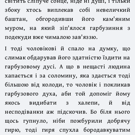
світить сліпуче сонце, ніде ні душі, і тільки
збоку хтось виплекав собі невеличкий
баштан, обгородивши його кам'яним
муром, на який зіп'ялося гарбузиння з
подекуди вже чималою зав'яззю.
І тоді чоловікові й спало на думку, що
слимак обдарував його здатністю їздити на
гарбузовому дусі. А що в нещасті людина
хапається і за соломину, яка здається тоді
більшою від колоди, то чоловік і покликав
гарбузового духа, аби той допоміг йому
якось видибати з халепи, й від
несподіванки аж підскочив. Бо біля нього
щось гупнуло, ніби пожбурили добрячу
гирю, тоді гиря спухла бородавкуватим