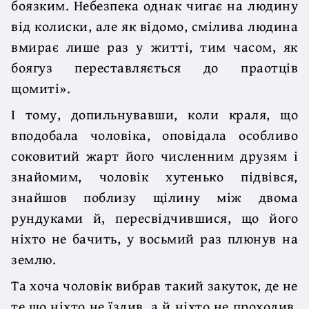
боязким. Небезпека однак чигає на людину
від колиски, але як відомо, смілива людина
вмирає лише раз у житті, тим часом, як
боягуз переставляється до праотців
щомиті».
І тому, допильнувавши, коли краля, що
вподобала чоловіка, оповідала особливо
соковитий жарт його численним друзям і
знайомим, чоловік хутенько підвівся,
знайшов поблизу щілину між двома
рундуками й, пересвідчившися, що його
ніхто не бачить, у восьмий раз плюнув на
землю.
Та хоча чоловік вибрав такий закуток, де не
те що ніхто не їздив, а й ніхто не проходив,