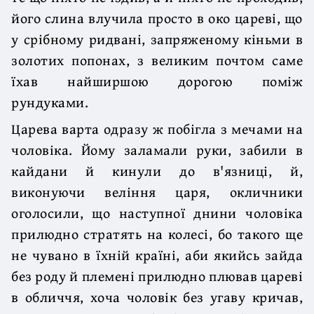
його слина влучила просто в око цареві, що
у срібному ридвані, запряженому кіньми в
золотих попонах, з великим почтом саме
їхав найширшою дорогою поміж
рундуками.
Царева варта одразу ж побігла з мечами на
чоловіка. Йому заламали руки, забили в
кайдани й кинули до в'язниці, й,
виконуючи веління царя, окличники
оголосили, що наступної днини чоловіка
прилюдно стратять на колесі, бо такого ще
не чувано в їхній країні, аби якийсь зайда
без роду й племені прилюдно плював цареві
в обличчя, хоча чоловік без угаву кричав,