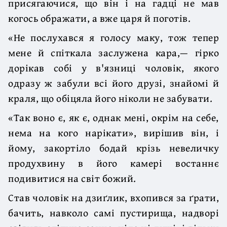
присягаючися, що він і на гадці не мав
когось ображати, а вже царя й поготів.
«Не послухався я голосу маку, тож тепер
мене й спіткала заслужена кара,— гірко
дорікав собі у в'язниці чоловік, якого
одразу ж забули всі його друзі, знайомі й
краля, що обіцяла його ніколи не забувати.
«Так воно є, як є, однак мені, окрім на себе,
нема на кого нарікати», вирішив він, і
йому, закортіло бодай крізь невеличку
продухвину в його камері востаннє
подивитися на світ божий.
Став чоловік на дзиґлик, вхопився за ґрати,
бачить, навколо самі пустирища, надворі