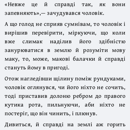
«Невже це й справді так, як вони
запевняють»,— зачудувався чоловік.
А що голод не сприяв сумнівам, то чоловік і
вирішив перевірити, міркуючи, що коли
вже слимак наділив його здібністю
занурюватися в землю й розуміти мову
маку, то, може, макові балачки й справді
стануть йому в пригоді.
Отож нагледівши щілину поміж рундуками,
чоловік оглянувся, чи його ніхто не сочить,
тоді приставив долоню ребром до правого
кутика рота, пильнуючи, аби ніхто не
постеріг, що він чинить, і плюнув.
Дивиться, й справді на землі аж горить