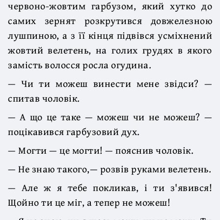
червоно-жовтим гарбузом, який хутко до
самих зернят розкрутився довжелезною
лушпиною, а з її кінця підвівся усміхнений
жовтий велетень, на голих грудях в якого
замість волосся росла огудина.
— Чи ти можеш винести мене звідси? —
спитав чоловік.
— А що це таке — можеш чи не можеш? —
поцікавився гарбузовий дух.
— Могти — це могти! — пояснив чоловік.
— Не знаю такого,— розвів руками велетень.
— Але ж я тебе покликав, і ти з'явився!
Щойно ти це міг, а тепер не можеш!