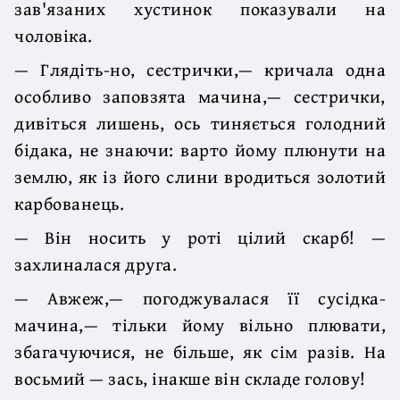
зав'язаних хустинок показували на
чоловіка.
— Глядіть-но, сестрички,— кричала одна
особливо заповзята мачина,— сестрички,
дивіться лишень, ось тиняється голодний
бідака, не знаючи: варто йому плюнути на
землю, як із його слини вродиться золотий
карбованець.
— Він носить у роті цілий скарб! —
захлиналася друга.
— Авжеж,— погоджувалася її сусідка-
мачина,— тільки йому вільно плювати,
збагачуючися, не більше, як сім разів. На
восьмий — зась, інакше він складе голову!