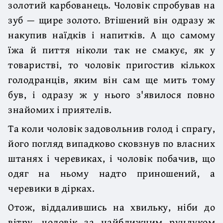
золотий карбованець. Чоловік спробував на
зуб — щире золото. Втішений він одразу ж
накупив наїдків і напитків. А що самому
їжа й пиття ніколи так не смакує, як у
товаристві, то чоловік пригостив кількох
голодранців, яким він сам ще мить тому
був, і одразу ж у нього з'явилося повно
знайомих і приятелів.
Та коли чоловік задовольнив голод і спрагу,
його погляд випадково сковзнув по власних
штанях і черевиках, і чоловік побачив, що
одяг на ньому надто приношений, а
черевики в дірках.
Отож, віддалившись на хвильку, ніби до
вітру, чоловік за найближчим рундуком