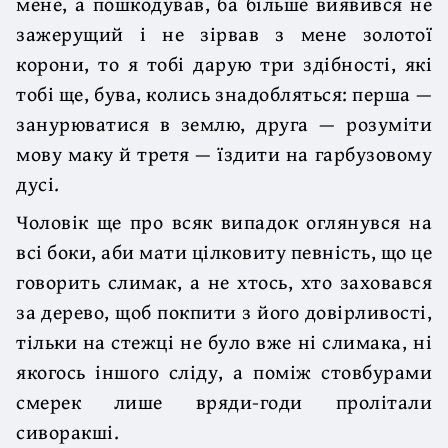
мене, а пошкодував, ба більше виявився не
зажерущий і не зірвав з мене золотої
корони, то я тобі дарую три здібності, які
тобі ще, бува, колись знадобляться: перша —
занурюватися в землю, друга — розуміти
мову маку й третя — їздити на гарбузовому
дусі.
Чоловік ще про всяк випадок оглянувся на
всі боки, аби мати цілковиту певність, що це
говорить слимак, а не хтось, хто заховався
за дерево, щоб покпити з його довірливості,
тільки на стежці не було вже ні слимака, ні
якогось іншого сліду, а поміж стовбурами
смерек лише вряди-годи пролітали
сиворакші.