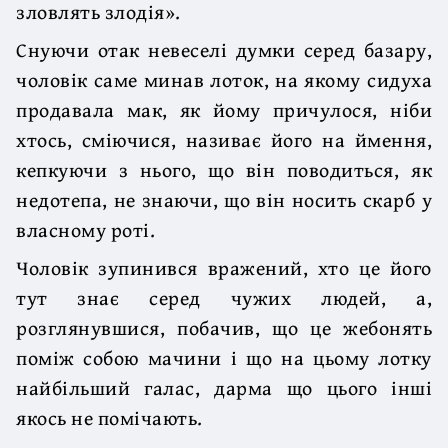
зловлять злодія».
Снуючи отак невеселі думки серед базару,
чоловік саме минав лоток, на якому сидуха
продавала мак, як йому причулося, ніби
хтось, сміючися, називає його на ймення,
кепкуючи з нього, що він поводиться, як
недотепа, не знаючи, що він носить скарб у
власному роті.
Чоловік зупинився вражений, хто це його
тут знає серед чужих людей, а,
розглянувшися, побачив, що це жебонять
поміж собою мачини і що на цьому лотку
найбільший галас, дарма що цього інші
якось не помічають.