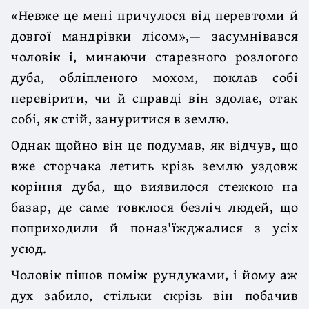
«Невже це мені причулося від перевтоми й
довгої мандрівки лісом»,— засумнівався
чоловік і, минаючи старезного розлогого
дуба, обліпленого мохом, поклав собі
перевірити, чи й справді він здолає, отак
собі, як стій, зануритися в землю.
Однак щойно він це подумав, як відчув, що
вже сторчака летить крізь землю уздовж
коріння дуба, що виявилося стежкою на
базар, де саме товклося безліч людей, що
поприходили й поназ'їжджалися з усіх
усюд.
Чоловік пішов поміж рундуками, і йому аж
дух забило, стільки скрізь він побачив