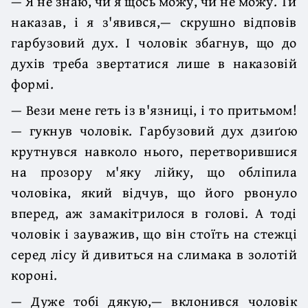
— Я не знаю, чи я щось можу, чи не можу. Ти
наказав, і я з'явився,— скрушно відповів
гарбузовий дух. І чоловік збагнув, що до
духів треба звертатися лише в наказовій
формі.
— Вези мене геть із в'язниці, і то притьмом!
— гукнув чоловік. Гарбузовий дух дзиґою
крутнувся навколо нього, перетворившися
на прозору м'яку лійку, що обліпила
чоловіка, який відчув, що його рвонуло
вперед, аж замакітрилося в голові. А тоді
чоловік і зауважив, що він стоїть на стежці
серед лісу й дивиться на слимака в золотій
короні.
— Дуже тобі дякую,— вклонився чоловік