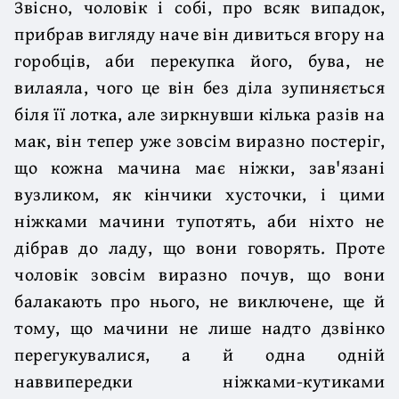
Звісно, чоловік і собі, про всяк випадок,
прибрав вигляду наче він дивиться вгору на
горобців, аби перекупка його, бува, не
вилаяла, чого це він без діла зупиняється
біля її лотка, але зиркнувши кілька разів на
мак, він тепер уже зовсім виразно постеріг,
що кожна мачина має ніжки, зав'язані
вузликом, як кінчики хусточки, і цими
ніжками мачини тупотять, аби ніхто не
дібрав до ладу, що вони говорять. Проте
чоловік зовсім виразно почув, що вони
балакають про нього, не виключене, ще й
тому, що мачини не лише надто дзвінко
перегукувалися, а й одна одній
наввипередки ніжками-кутиками