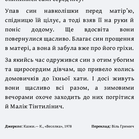
Упав син навколішки перед матір’ю,
спідницю їй цілує, а тоді взяв її на руки й
поніс додому. Ще вдосвіта вони
повернулися щасливо. Благає син прощення
в матері, а вона й забула вже про його гріхи.
За якийсь час одружився син з отим убогим
та щиросердим дівчам, що привело колись
домовичків до їхньої хати. І досі живуть
вони щасливо всі разом, а зимовими
вечорами охоче заходить до них погрітися
й Малік Тінтилінич.
Джерело:
Казки.— К., «Веселка», 1978
Переклад:
Віль Гримич