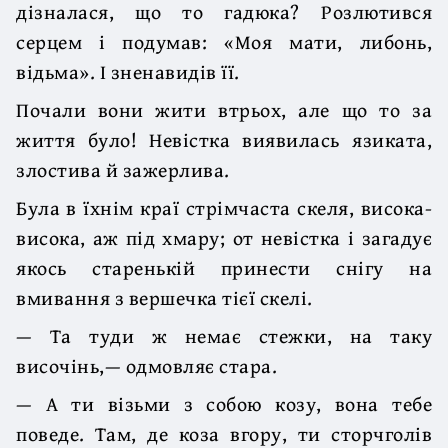
дізналася, що то гадюка? Розлютився
серцем і подумав: «Моя мати, либонь,
відьма». І зненавидів її.
Почали вони жити втрьох, але що то за
життя було! Невістка виявилась язиката,
злостива й зажерлива.
Була в їхнім краї стрімчаста скеля, висока-
висока, аж під хмару; от невістка і загадує
якось старенькій принести снігу на
вмивання з вершечка тієї скелі.
— Та туди ж немає стежки, на таку
височінь,— одмовляє стара.
— А ти візьми з собою козу, вона тебе
поведе. Там, де коза вгору, ти сторчголів