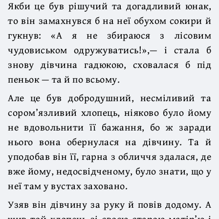
Якби це був рішучий та догадливий юнак,
то він замахнувся б на неї обухом сокири й
гукнув: «А я не збираюся з лісовим
чудовиськом одружуватись!»,— і стала б
знову дівчина гадюкою, сховалася б під
пеньок — та й по всьому.
Але це був добродушний, несміливий та
сором’язливий хлопець, ніяково було йому
не вдовольнити її бажання, бо ж заради
нього вона обернулася на дівчину. Та й
уподобав він її, гарна з обличчя здалася, де
вже йому, недосвідченому, було знати, що у
неї там у вустах заховано.
Узяв він дівчину за руку й повів додому. А
жив той хлопець зі своєю старою матір’ю і