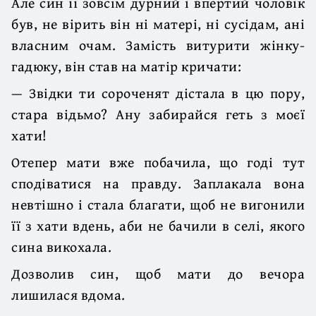
Але син її зовсім дурний і впертий чоловік
був, не вірить він ні матері, ні сусідам, ані
власним очам. Замість витурити жінку-
гадюку, він став на матір кричати:
— Звідки ти сороченят дістала в цю пору,
стара відьмо? Ану забирайся геть з моєї
хати!
Отепер мати вже побачила, що годі тут
сподіватися на правду. Заплакала вона
невтішно і стала благати, щоб не вигонили
її з хати вдень, аби не бачили в селі, якого
сина викохала.
Дозволив син, щоб мати до вечора
лишилася вдома.