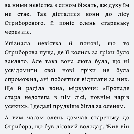
за ними невістка з сином біжать, аж духу їм
не стає. Так дісталися вони до лісу
Стриборового, й поніс олень стареньку
через ліс.
Упізнала невістка й поночі, що то
Стриборова пуща, де її колись за гріхи було
заклято. Але така вона люта була, що ні
усвідомити свої нові гріхи не була
спроможна, ані побоятися відплати за них.
Ще й раділа вона, міркуючи: «Пропаде
стара недотепа в цім лісі, повнім чарів
усяких». І дедалі прудкіше бігла за оленем.
А тим часом олень домчав стареньку до
Стрибора, що був лісовий володар. Жив він