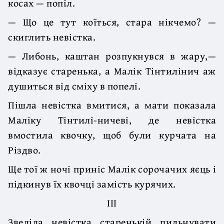
косах — попіл.
— Що це тут коїться, стара нікчемо? —
скиглить невістка.
— Либонь, каштан розпукнувся в жару,—
відказує старенька, а Малік Тінтилінич аж
душиться від сміху в попелі.
Пішла невістка вмитися, а мати показала
Маліку Тінтилі-ничеві, де невістка
вмостила квочку, щоб були курчата на
Різдво.
Ще тої ж ночі приніс Малік сорочачих яєць і
підкинув їх квочці замість курячих.
III
Звеліла невістка старенькій пильнувати