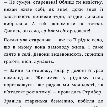
— Не сумуй, старенька! Облиш ти невістку,
нехай живе собі, як знає, доки знов її
злостивість приведе туди, звідки дочасно
вибралася. А тобі допомогти не тяжко.
Дивись, он село, сріблом обгороджене!
Поглянула старенька — аж то її рідне село,
що в ньому вона замолоду жила, і саме
свято в селі. Дзвони видзвонюють, скрипки
грають, пісні лунають.
— Зайди за огорожу, вдар у долоні й ураз
помолодієш. Житимеш у рідному селі,
порозкошуєш іще радощами молодості, як
п’ятдесят років тому! — провадить Стрибор.
Зраділа старенька безмежно, побігла до