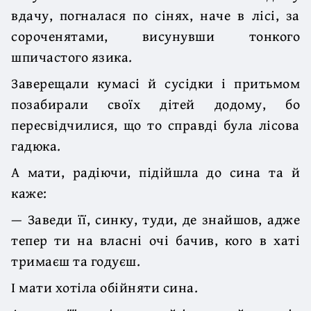
вдачу, погналася по сінях, наче в лісі, за
сороченятами, висунувши тонкого
шпичастого язика.
Заверещали кумасі й сусідки і притьмом
позабирали своїх дітей додому, бо
пересвідчилися, що то справді була лісова
гадюка.
А мати, радіючи, підійшла до сина та й
каже:
— Заведи її, синку, туди, де знайшов, адже
тепер ти на власні очі бачив, кого в хаті
тримаєш та годуєш.
І мати хотіла обійняти сина.