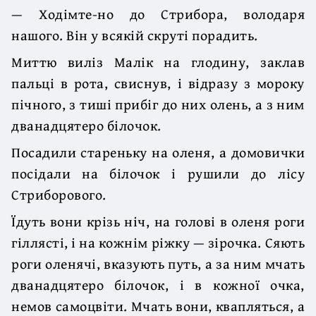
— Ходімте-но до Стрибора, володаря
нашого. Він у всякій скруті порадить.
Миттю виліз Малік на глодину, заклав
пальці в рота, свиснув, і відразу з мороку
пічного, з тиші прибіг до них олень, а з ним
дванадцятеро білочок.
Посадили стареньку на оленя, а домовички
посідали на білочок і рушили до лісу
Стриборового.
Їдуть вони крізь ніч, на голові в оленя роги
гіллясті, і на кожнім ріжку — зірочка. Сяють
роги оленячі, вказують путь, а за ним мчать
дванадцятеро білочок, і в кожної очка,
немов самоцвіти. Мчать вони, квапляться, а