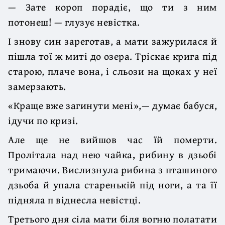
— Зате короп порадіє, що ти з ним
потонеш! — глузує невістка.
І знову син зареготав, а мати зажурилася й
пішла тої ж миті до озера. Тріскає крига під
старою, плаче вона, і сльози на щоках у неї
замерзають.
«Краще вже загинути мені»,— думає бабуся,
ідучи по кризі.
Але ще не вийшов час їй померти.
Пролітала над нею чайка, рибину в дзьобі
тримаючи. Вислизнула рибина з пташиного
дзьоба й упала старенькій під ноги, а та її
підняла п віднесла невістці.
Третього дня сіла мати біля вогню полатати