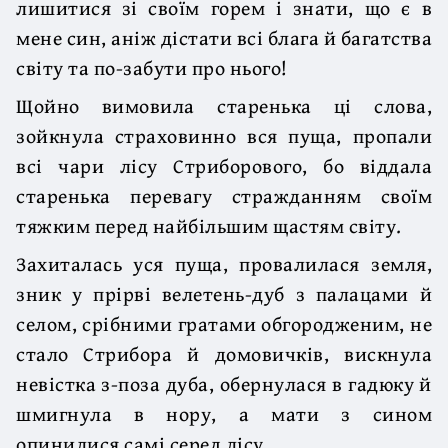
лишитися зі своїм горем і знати, що є в
мене син, аніж дістати всі блага й багатства
світу та по-забути про нього!
Щойно вимовила старенька ці слова,
зойкнула страховинно вся пуща, пропали
всі чари лісу Стриборового, бо віддала
старенька перевагу стражданням своїм
тяжким перед найбільшим щастям світу.
Захиталась уся пуща, провалилася земля,
зник у прірві велетень-дуб з палацами й
селом, срібними гратами обгородженим, не
стало Стрибора й домовичків, вискнула
невістка з-поза дуба, обернулася в гадюку й
шмигнула в нору, а мати з сином
опинилися самі серед лісу.