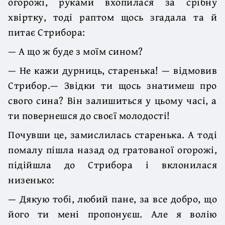
огорожі, руками вхопилася за срібну
хвіртку, тоді раптом щось згадала та й
питає Стрибора:
— А що ж буде з моїм сином?
— Не кажи дурниць, старенька! — відмовив
Стрибор.— Звідки ти щось знатимеш про
свого сина? Він залишиться у цьому часі, а
ти повернешся до своєї молодості!
Почувши це, замислилась старенька. А тоді
помалу пішла назад од гратованої огорожі,
підійшла до Стрибора і вклонилася
низенько:
— Дякую тобі, любий пане, за все добро, що
його ти мені пропонуєш. Але я волію