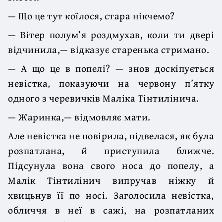
— Що це тут коїлося, стара нікчемо?
— Вітер полум’я роздмухав, коли ти двері
відчинила,— відказує старенька стримано.
— А що це в попелі? — знов доскіпується
невістка, показуючи на червону п’ятку
одного з черевичків Маліка Тінтилінича.
— Жаринка,— відмовляє мати.
Але невістка не повірила, підвелася, як була
розпатлана, й приступила ближче.
Підсунула вона свого носа до попелу, а
Малік Тінтилінич випручав ніжку й
хвицьнув її по носі. Заголосила невістка,
обличчя в неї в сажі, на розпатланих