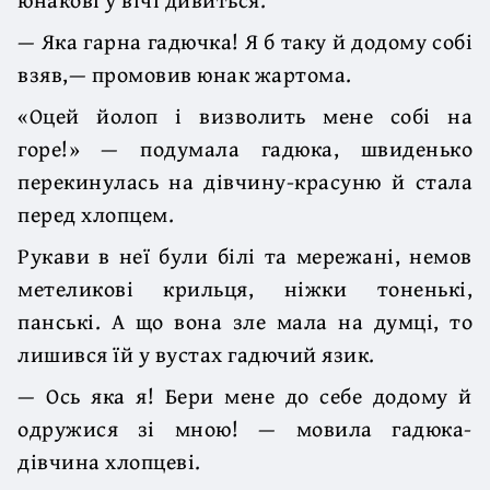
— Яка гарна гадючка! Я б таку й додому собі
взяв,— промовив юнак жартома.
«Оцей йолоп і визволить мене собі на
горе!» — подумала гадюка, швиденько
перекинулась на дівчину-красуню й стала
перед хлопцем.
Рукави в неї були білі та мережані, немов
метеликові крильця, ніжки тоненькі,
панські. А що вона зле мала на думці, то
лишився їй у вустах гадючий язик.
— Ось яка я! Бери мене до себе додому й
одружися зі мною! — мовила гадюка-
дівчина хлопцеві.