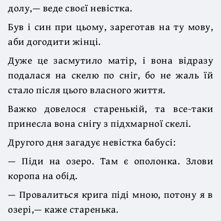
долу,— веде своєї невістка.
Був і син при цьому, зареготав на ту мову,
аби догодити жінці.
Дуже це засмутило матір, і вона відразу
подалася на скелю по сніг, бо не жаль їй
стало після цього власного життя.
Важко довелося старенькій, та все-таки
принесла вона снігу з підхмарної скелі.
Другого дня загадує невістка бабусі:
— Піди на озеро. Там є ополонка. Злови
коропа на обід.
— Провалиться крига піді мною, потону я в
озері,— каже старенька.