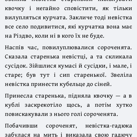
квочку і негайно сповістити, як тільки
вилупляться курчата. Закличе тоді невістка
все село подивитися, які курчатка вона має
на Різдво, коли ні в кого їх не буде.
Наспів час, повилуплювалися сороченята.
Сказала старенька невістці, а та скликала
сусідок. Зійшлися кумасі й сусідки, і мале, і
старе; був тут і сип старенької. Звеліла
невістка принести кубельце до сіней.
Принесла старенька, підняла квочку — а в
кублі заскрекотіло щось, а потім хутко
повискакували з нього голі сороченята.
Побачивши сороченят, невістка-гадюка
забулася на мить і виказала свою гадючу