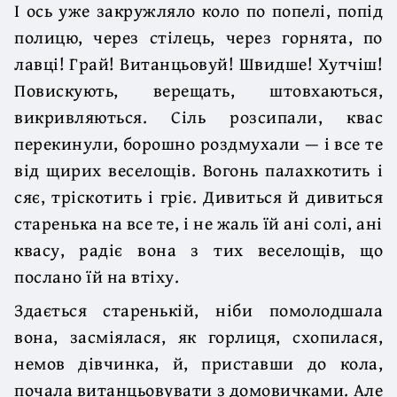
І ось уже закружляло коло по попелі, попід
полицю, через стілець, через горнята, по
лавці! Грай! Витанцьовуй! Швидше! Хутчіш!
Повискують, верещать, штовхаються,
викривляються. Сіль розсипали, квас
перекинули, борошно роздмухали — і все те
від щирих веселощів. Вогонь палахкотить і
сяє, тріскотить і гріє. Дивиться й дивиться
старенька на все те, і не жаль їй ані солі, ані
квасу, радіє вона з тих веселощів, що
послано їй на втіху.
Здається старенькій, ніби помолодшала
вона, засміялася, як горлиця, схопилася,
немов дівчинка, й, приставши до кола,
почала витанцьовувати з домовичками. Але