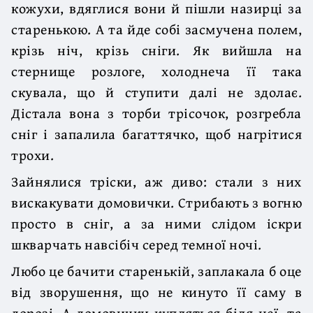
кожухи, вдяглися вони й пішли назирці за
старенькою. А та йде собі засмучена полем,
крізь ніч, крізь сніги. Як вийшла на
стернище розлоге, холоднеча її така
скувала, що й ступити далі не здолає.
Дістала вона з торби трісочок, розгребла
сніг і запалила багаттячко, щоб нагрітися
трохи.
Зайнялися тріски, аж диво: стали з них
вискакувати домовички. Стрибають з вогню
просто в сніг, а за ними слідом іскри
шкварчать навсібіч серед темної ночі.
Любо це бачити старенькій, заплакала б оце
від зворушення, що не кинуто її саму в
дорозі. А домовички купляться біля неї. та