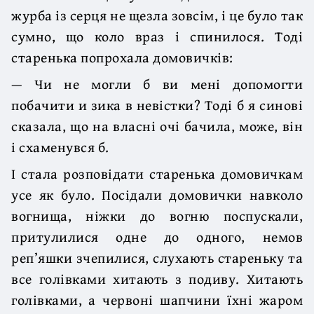
журба із серця не щезла зовсім, і це було так
сумно, що коло враз і спинилося. Тоді
старенька попрохала домовичків:
— Чи не могли б ви мені допомогти
побачити и зика в невістки? Тоді б я синові
сказала, що на власні очі бачила, може, він
і схаменувся б.
І стала розповідати старенька домовичкам
усе як було. Посідали домовички навколо
вогнища, ніжки до вогню поспускали,
притулилися одне до одного, немов
реп’яшки зчепилися, слухають стареньку та
все голівками хитають з подиву. Хитають
голівками, а червоні шапчини їхні жаром