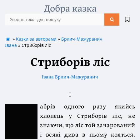
Добра казка
»
Казки за авторами
»
Брлич-Мажуранич
Івана
» Стриборів ліс
Стриборів ліс
Івана Брлич-Мажуранич
I
абрів одного разу якийсь
хлопець у Стриборів ліс, не
знаючи, що ліс той зачарований
і всякі дива в ньому кояться.