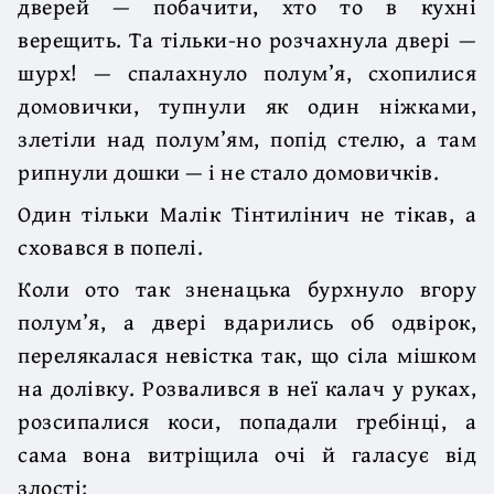
дверей — побачити, хто то в кухні
верещить. Та тільки-но розчахнула двері —
шурх! — спалахнуло полум’я, схопилися
домовички, тупнули як один ніжками,
злетіли над полум’ям, попід стелю, а там
рипнули дошки — і не стало домовичків.
Один тільки Малік Тінтилінич не тікав, а
сховався в попелі.
Коли ото так зненацька бурхнуло вгору
полум’я, а двері вдарились об одвірок,
перелякалася невістка так, що сіла мішком
на долівку. Розвалився в неї калач у руках,
розсипалися коси, попадали гребінці, а
сама вона витріщила очі й галасує від
злості: