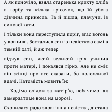
А як поночіло, взяла старенька крихту хліба
в торбу та кілька трісочок, що їй убога
дівчина принесла. Та й пішла, плачучи, із
синової хати.
І тільки вона переступила поріг, згас вогонь
у вогнищі. Зосталися син із невісткою самі в
темній хаті, й аж тепер
відчув син, який великий гріх учинив
проти матері, і покаявся гірко. Але не сміє
він жінці про все сказати, бо полохливої
вдачі. Натомість мовить їй:
— Ходімо слідом за матір’ю, побачимо, як
замерзатиме вона на морозі.
Схопилася радо зловтішна невістка, дістала