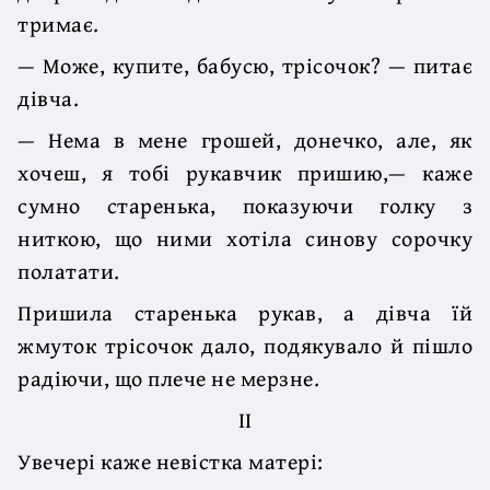
тримає.
— Може, купите, бабусю, трісочок? — питає
дівча.
— Нема в мене грошей, донечко, але, як
хочеш, я тобі рукавчик пришию,— каже
сумно старенька, показуючи голку з
ниткою, що ними хотіла синову сорочку
полатати.
Пришила старенька рукав, а дівча їй
жмуток трісочок дало, подякувало й пішло
радіючи, що плече не мерзне.
II
Увечері каже невістка матері: