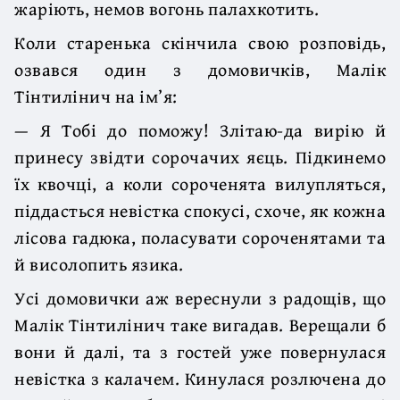
жаріють, немов вогонь палахкотить.
Коли старенька скінчила свою розповідь,
озвався один з домовичків, Малік
Тінтилінич на ім’я:
— Я Тобі до поможу! Злітаю-да вирію й
принесу звідти сорочачих яєць. Підкинемо
їх квочці, а коли сороченята вилупляться,
піддасться невістка спокусі, схоче, як кожна
лісова гадюка, поласувати сороченятами та
й висолопить язика.
Усі домовички аж вереснули з радощів, що
Малік Тінтилінич таке вигадав. Верещали б
вони й далі, та з гостей уже повернулася
невістка з калачем. Кинулася розлючена до