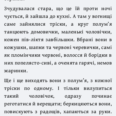
Зчудувалася стара, що це їй проти ночі
чується, й зайшла до кухні. А там у вогнищі
саме зайнялися тріски, а круг полум’я
танцюють домовички, маленькі чоловічки,
кожен пів-ліктя завбільшки. Вбрані вони в
кожушки, шапки та червоні черевички, самі
як пломінчики червоні, волосся й борідки в
них попелясто-сиві, а оченята гарячі, немов
жаринки.
Ще і ще виходять вони з полум’я, з кожної
тріски по одному. І тільки вилупиться
такий чоловічок, одразу починає
реготатися й верещати; беркицяються вони,
повискують з радощів, хапаються за руки.