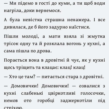
— Ми підемо в гості до куми, а ти щоб води
нагріла, доки вернемося.
А була невістка страшна ненажера. І все
дивилася, де б його задурно наїстися.
Пішли молоді, а мати взяла зі жмутка
трісок одну та й розклала вогонь у кухні, а
сама пішла по дрова.
Порається вона в дровітні й чує, як у кухні
щось тріщить та клацає: клац! клац!
— Хто це там? — питається стара з дровітні.
— Домовички! Домовички! — озвалися з
кухні слабенькі цвіркотливі голосочки,
немов ото горобці заджеркотіли під
стріхою.