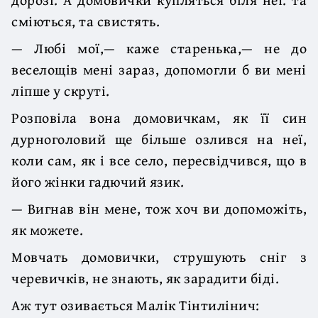
сміються, та свистять.
— Любі мої,— каже старенька,— не до
веселощів мені зараз, допомогли б ви мені
ліпше у скруті.
Розповіла вона домовичкам, як її син
дурноголовий ще більше озлився на неї,
коли сам, як і все село, пересвідчився, що в
його жінки гадючий язик.
— Вигнав він мене, тож хоч ви допоможіть,
як можете.
Мовчать домовички, струшують сніг з
черевичків, не знають, як зарадити біді.
Аж тут озивається Малік Тінтилінич: