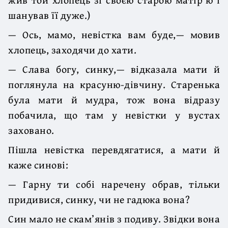
шанував її дуже.)
— Ось, мамо, невістка вам буде,— мовив
хлопець, заходячи до хати.
— Слава богу, синку,— відказала мати й
поглянула на красуню-дівчину. Старенька
була мати й мудра, тож вона відразу
побачила, що там у невістки у вустах
заховано.
Пішла невістка перевдягатися, а мати й
каже синові:
— Гарну ти собі наречену обрав, тільки
придивися, синку, чи не гадюка вона?
Син мало не скам’янів з подиву. Звідки вона