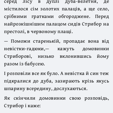
серед лісу в дуплі дуба-велетня, де
містилося сім золотих палаців, а ще село,
срібними гратками обгороджене. Перед
найрозкішнішим палацом сидів Стрибор на
престолі, в червоному плащі.
— Поможи старенькій, пропадає вона від
невістки-гадюки,— кажуть домовинки
Стриборові, низько вклонившись йому
разом із бабусею.
І розповіли все як було. А невістка й син теж
підкралися до дуба, зазирають крізь якусь
шпарину всередину, дослухаються.
Як скінчили домовинки свою розповідь,
Стрибор і каже: