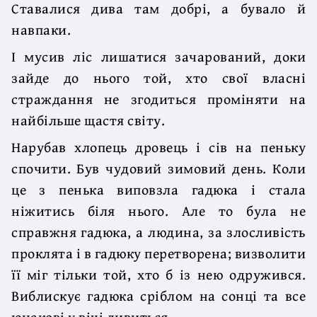
Ставалися дива там добрі, а бувало й
навпаки.
І мусив ліс лишатися зачарований, доки
зайде до нього той, хто свої власні
страждання не згодиться проміняти на
найбільше щастя світу.
Нарубав хлопець дровець і сів на пеньку
спочити. Був чудовий зимовий день. Коли
це з пенька виповзла гадюка і стала
ніжитись біля нього. Але то була не
справжня гадюка, а людина, за злосливість
проклята і в гадюку перетворена; визволити
її міг тільки той, хто б із нею одружився.
Виблискує гадюка сріблом на сонці та все
юнакові у вічі дивиться.