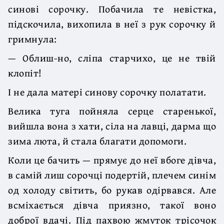
синові сорочку. Побачила те невістка,
підскочила, вихопила в неї з рук сорочку й
гримнула:
— Облиш-но, сліпа старчихо, це не твій
клопіт!
І не дала матері синову сорочку полатати.
Велика туга пойняла серце старенької,
вийшла вона з хати, сіла на лавці, дарма що
зима люта, й стала благати допомоги.
Коли це бачить — прямує до неї вбоге дівча,
в самій лиш сорочці подертій, плечем синім
од холоду світить, бо рукав одірвався. Але
всміхається дівча приязно, такої воно
доброї вдачі. Під пахвою жмуток трісочок