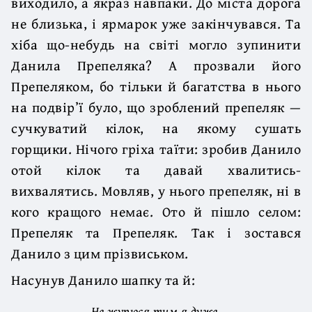
виходило, а якраз навпаки. До міста дорога
не близька, і ярмарок уже закінчувався. Та
хіба що-небудь на світі могло зупинити
Данила Препеляка? А прозвали його
Препеляком, бо тільки й багатства в нього
на подвір’ї було, що зроблений препеляк —
сучкуватий кілок, на якому сушать
горщики. Нічого гріха таїти: зробив Данило
отой кілок та давай хвалитись-
вихвалятись. Мовляв, у нього препеляк, ні в
кого кращого немає. Ото й пішло селом:
Препеляк та Препеляк. Так і зостався
Данило з цим прізвиськом.
Насунув Данило шапку та й:
Не журюся тим я дуже,