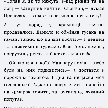
«Попав я, як то кажуть, з-під ринви та на
дощ — заглушив клятий! Стривай,— думає
Препеляк,— зараз я тебе оженю, негіднику!»
А тут поряд у крамниці гамани
продавались. Данило й обміняв гусака на
гаман, такий, що на шиї носять,— з денцем
та з довгими шнурками. Взяв його, пом’яв,
покрутив у руках та й каже сам до себе:
— Ой, що ж я накоїв! Мав пару волів — любо
було на них подивитись,— а зостався з
порожнім гаманом. Бідна та нещасна моя
головонька! Адже не вперше мені начебто
на ярмарок ходити, та, очевидно, лукавий
попутав.
Потинявся він по торговиці, подивився на