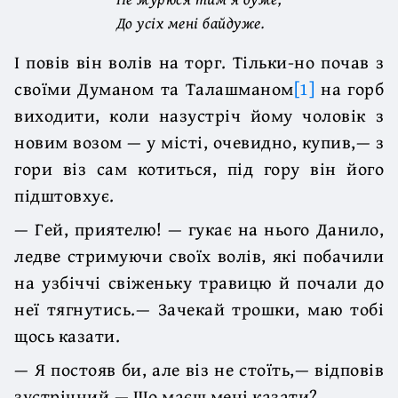
До усіх мені байдуже.
І повів він волів на торг. Тільки-но почав з
своїми Думаном та Талашманом
[1]
на горб
виходити, коли назустріч йому чоловік з
новим возом — у місті, очевидно, купив,— з
гори віз сам котиться, під гору він його
підштовхує.
— Гей, приятелю! — гукає на нього Данило,
ледве стримуючи своїх волів, які побачили
на узбіччі свіженьку травицю й почали до
неї тягнутись.— Зачекай трошки, маю тобі
щось казати.
— Я постояв би, але віз не стоїть,— відповів
зустрічний.— Що маєш мені казати?