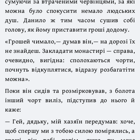
сумуючи за втраченими червінцями, за які
можна було спокусити немало людських
душ. Данило ж тим часом сушив собі
голову, як йому приставити гроші додому.
«Грошей чимало,— думав він,— на дорозі їх
не знайдеш. Закладати монастирі — справа,
очевидно, вигідна: сполохаються чорти,
почнуть відкуплятися, відразу розбагатіти
можна».
Поки він сидів та розмірковував, з болота
інший чорт виліз, підступив до нього й
каже:
— Гей, дядьку, мій хазяїн передумав: хоче,
щоб спершу ми з тобою силою помірялись, а
гроші він тобі потім, якщо ти мене