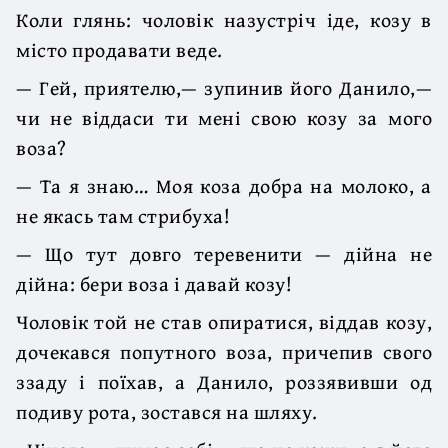
Коли глянь: чоловік назустріч іде, козу в
місто продавати веде.
— Гей, приятелю,— зупинив його Данило,—
чи не віддаси ти мені свою козу за мого
воза?
— Та я знаю… Моя коза добра на молоко, а
не якась там стрибуха!
— Що тут довго теревенити — дійна не
дійна: бери воза і давай козу!
Чоловік той не став опиратися, віддав козу,
дочекався попутного воза, причепив свого
ззаду і поїхав, а Данило, роззявивши од
подиву рота, зостався на шляху.