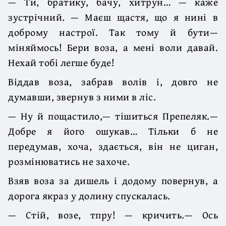
— Ти, братику, бачу, хитрун… — каже
зустрічний. — Маєш щастя, що я нині в
доброму настрої. Так тому й бути—
міняймось! Бери воза, а мені воли давай.
Нехай тобі легше буде!
Віддав воза, забрав волів і, довго не
думавши, звернув з ними в ліс.
— Ну й пощастило,— тішиться Препеляк.—
Добре я його ошукав… Тільки б не
передумав, хоча, здається, він не циган,
розмінюватись не захоче.
Взяв воза за дишель і додому повернув, а
дорога якраз у долину спускалась.
— Стій, возе, тпру! — кричить.— Ось