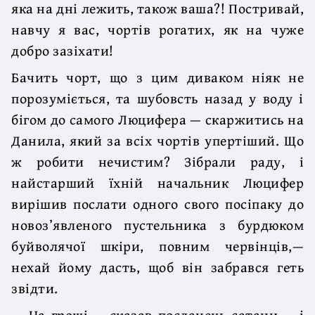
яка на дні лежить, також ваша?! Постривай,
навчу я вас, чортів рогатих, як на чуже
добро зазіхати!
Бачить чорт, що з цим диваком ніяк не
порозуміється, та шубовсть назад у воду і
бігом до самого Люцифера — скаржитись на
Данила, який за всіх чортів упертіший. Що
ж робити нечистим? Зібрали раду, і
найстарший їхній начальник Люцифер
вирішив послати одного свого посіпаку до
новоз’явленого пустельника з бурдюком
буйволячої шкіри, повним червінців,—
нехай йому дасть, щоб він забрався геть
звідти.
— На гроші,— сказав посланець сатани,— і