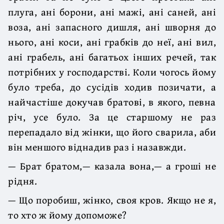
плуга, ані борони, ані мажі, ані саней, ані
воза, ані запасного дишля, ані шворня до
нього, ані коси, ані грабків до неї, ані вил,
ані грабель, ані багатьох інших речей, так
потрібних у господарстві. Коли чогось йому
було треба, до сусідів ходив позичати, а
найчастіше докучав братові, в якого, певна
річ, усе було. За це старшому не раз
перепадало від жінки, що його сварила, аби
він меншого віднадив раз і назавжди.
— Брат братом,— казала вона,— а гроші не
рідня.
— Що поробиш, жінко, своя кров. Якщо не я,
то хто ж йому допоможе?