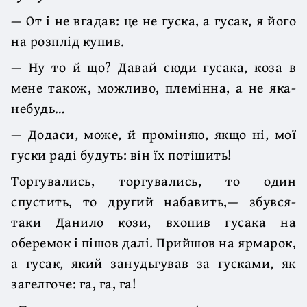
— От і не вгадав: це не гуска, а гусак, я його
на розплід купив.
— Ну то й що? Давай сюди гусака, коза в
мене також, можливо, племінна, а не яка-
небудь…
— Додаси, може, й проміняю, якщо ні, мої
гуски раді будуть: він їх потішить!
Торгувались, торгувались, то один
спустить, то другий набавить,— збувся-
таки Данило кози, вхопив гусака на
оберемок і пішов далі. Прийшов на ярмарок,
а гусак, який занудьгував за гусками, як
загелгоче: га, га, га!