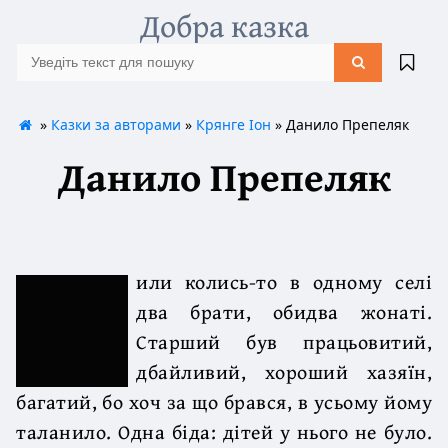
Добра казка
»
Казки за авторами
»
Крянге Іон
» Данило Препеляк
Данило Препеляк
или колись-то в одному селі
два брати, обидва жонаті.
Старший був працьовитий,
дбайливий, хороший хазяїн,
багатий, бо хоч за що брався, в усьому йому
таланило. Одна біда: дітей у нього не було.