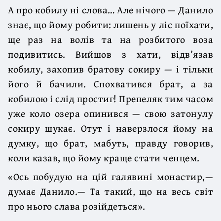
А про кобилу ні слова… Але нічого — Данило
знає, що йому робити: лишень у ліс поїхати,
ще раз на волів та на розбитого воза
подивитись. Вийшов з хати, відв’язав
кобилу, захопив братову сокиру — і тільки
його й бачили. Спохватився брат, а за
кобилою і слід простиг! Препеляк тим часом
уже коло озера опинився — свою затонулу
сокиру шукає. Отут і наверзлося йому на
думку, що брат, мабуть, правду говорив,
коли казав, що йому краще стати ченцем.
«Ось побудую на цій галявині монастир,—
думає Данило.— Та такий, що на весь світ
про нього слава розійдеться».