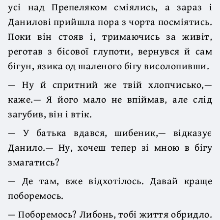
усі над Препеляком сміялись, а зараз і
Данилові прийшла пора з чорта посміятись.
Поки він стояв і, тримаючись за живіт,
реготав з бісової глупоти, вернувся й сам
бігун, язика од шаленого бігу висолопивши.
— Ну й спритний же твій хлопчисько,—
каже.— Я його мало не впіймав, але слід
загубив, він і втік.
— У батька вдався, шибеник,— відказує
Данило.— Ну, хочеш тепер зі мною в бігу
змагатись?
— Де там, вже відхотілось. Давай краще
поборемось.
— Поборемось? Либонь, тобі життя обридло.