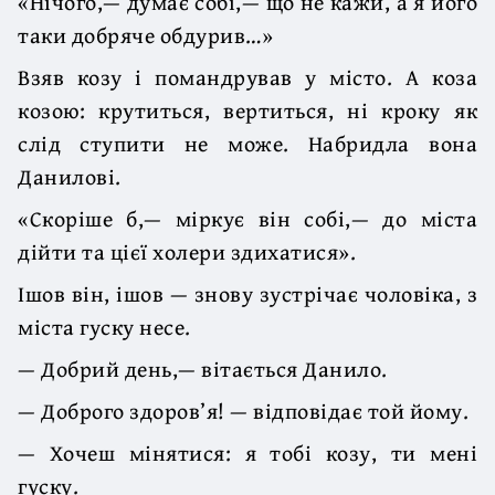
«Нічого,— думає собі,— що не кажи, а я його
таки добряче обдурив…»
Взяв козу і помандрував у місто. А коза
козою: крутиться, вертиться, ні кроку як
слід ступити не може. Набридла вона
Данилові.
«Скоріше б,— міркує він собі,— до міста
дійти та цієї холери здихатися».
Ішов він, ішов — знову зустрічає чоловіка, з
міста гуску несе.
— Добрий день,— вітається Данило.
— Доброго здоров’я! — відповідає той йому.
— Хочеш мінятися: я тобі козу, ти мені
гуску.