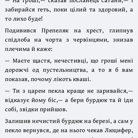
забирайся геть, поки цілий та здоровий, а
то лихо буде!
Подивився Препеляк на хрест, глипнув
спідлоба на чорта з червінцями, знизав
плечима й каже:
— Маєте щастя, нечестивці, що гроші мені
дорожчі од пустельництва, а то я б вам
показав, почому лікоть кваші.
— Ти з царем пекла краще не заривайся,—
відказує йому біс,— а бери бурдюк та й іди
собі, звідки прийшов.
Залишив нечистий бурдюк на березі, а сам у
пекло вернувся, де на нього чекав Люцифер,