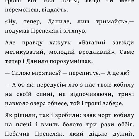
переможеш, віддасть.
«Ну, тепер, Даниле, лиш тримайсь»,—
подумав Препеляк і зітхнув.
Але правду кажуть: «Багатий завжди
метикуватий, молодий вродливий». Саме
тепер і Данило порозумнішав.
— Силою мірятись? — перепитує.— А це як?
— А от як: передусім хто з нас твою кобилу
на своїй спині, не відпочиваючи, тричі
навколо озера обнесе, той і гроші забере.
Як рішили, так і зробили: взяв чорт кобилу
на плечі і вмить болото три рази оббіг.
Побачив Препеляк, який дідько дужий,