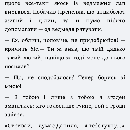
проте все-таки якось із ведмежих лап
вирвався. Побачив Препеляк, що анциболот
живий і цілий, та й нумо нібито
допомагати — од ведмедя рятувати.
— Ех, облиш, чоловіче, не придобрюйся! —
кричить біс.— Ти ж знав, що твій дядько
такий лютий, навіщо ж тоді мене до нього
посилав?
— Що, не сподобалось? Тепер борись зі
мною!
— З тобою і лише з тобою я згоден
змагатись: хто голосніше гукне, той і гроші
забере.
«Стривай,— думає Данило,— я тебе гукну…»