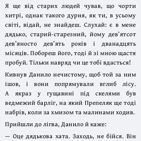
Я ще від старих людей чував, що чорти
хитрі, однак такого дурня, як ти, в усьому
світі, відай, не знайдеш. Слухай: є в мене
дядько, старий-старезний, йому дев’ятсот
дев’яносто дев’ять років і дванадцять
місяців. Побореш його, тоді й зі мною щастя
пробуй. Тільки навряд чи це тобі вдасться!
Кивнув Данило нечистому, щоб той за ним
ішов, і вони попрямували вглиб лісу.
А якраз у гущавині під скелями був
ведмежий барліг, на який Препеляк ще тоді
набрів, коли за хмизом та малинами ходив.
Прийшли до лігва, Данило й каже:
— Оце дядькова хата. Заходь, не бійся. Він