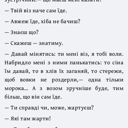
— Твій віз наче сам їде.
— Авжеж їде, хіба не бачиш?
— Знаєш що?
— Скажеш — знатиму.
— Давай мінятись: ти мені віз, я тобі воли.
Набридло мені з ними панькатись: то сіна
їм давай, то в хлів їх заганяй, то стережи,
щоб вовки не роздерли,— одна тільки
морока… А з возом зручніше буде, тим
більш, що він сам їде.
— Ти справді чи, може, жартуєш?
— Які там жарти!