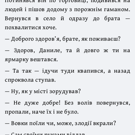
людей і пішов додому з порожнім гаманом.
Вернувся в село й одразу до брата —
похвалитися хоче.
— Доброго здоров’я, брате, як поживаєш?
— Здоров, Даниле, та й довго ж ти на
ярмарку вештався.
— Та так — ідучи туди квапився, а назад
спроквола ступав.
— Ну, як у місті зорудував?
— Не дуже добре! Без волів повернувся,
пропали, наче їх і не було.
— Вовки поїли чи, може, злодії вкрали?
— Сам своїми руками віддав.