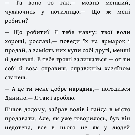
— Та воно то так,— мовив менший,
чухаючись у потилицю.— Що ж мені
робити?
— Що робити? Я тебе навчу: твої воли
хороші, рославі,— поведи їх на ярмарок і
продай, а замість них купи собі другі, менші
й дешевші. В тебе гроші залишаться — от ти
собі й воза справиш, справжнім хазяїном
станеш.
— А це ти мене добре нарадив,— погодився
Данило.— Я так і зроблю.
Пішов додому, забрав волів і гайда в місто
продавати. Але, як уже говорилось, був він
недотепа, все в нього не як у людей