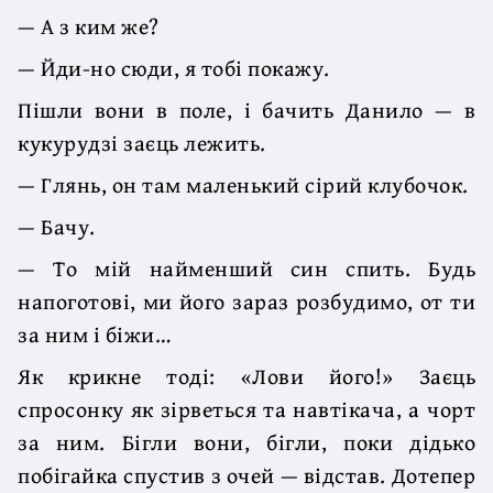
— А з ким же?
— Йди-но сюди, я тобі покажу.
Пішли вони в поле, і бачить Данило — в
кукурудзі заєць лежить.
— Глянь, он там маленький сірий клубочок.
— Бачу.
— То мій найменший син спить. Будь
напоготові, ми його зараз розбудимо, от ти
за ним і біжи…
Як крикне тоді: «Лови його!» Заєць
спросонку як зірветься та навтікача, а чорт
за ним. Бігли вони, бігли, поки дідько
побігайка спустив з очей — відстав. Дотепер