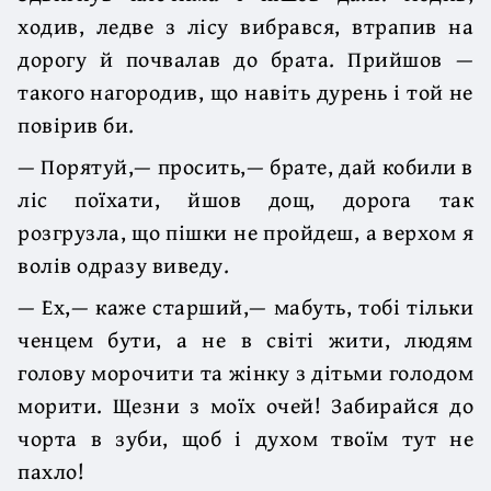
ходив, ледве з лісу вибрався, втрапив на
дорогу й почвалав до брата. Прийшов —
такого нагородив, що навіть дурень і той не
повірив би.
— Порятуй,— просить,— брате, дай кобили в
ліс поїхати, йшов дощ, дорога так
розгрузла, що пішки не пройдеш, а верхом я
волів одразу виведу.
— Ех,— каже старший,— мабуть, тобі тільки
ченцем бути, а не в світі жити, людям
голову морочити та жінку з дітьми голодом
морити. Щезни з моїх очей! Забирайся до
чорта в зуби, щоб і духом твоїм тут не
пахло!