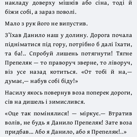
накладу доверху мішків або сіна, тоді й
біжи собі, а зараз поволі.
Мало з рук його не випустив.
З’їхав Данило наш у долину. Дорога почала
підніматися під гору, потрібно б далі їхати,
та ба!.. Спробуй лишень потягнути! Тягне
Препеляк — то праворуч зверне, то ліворуч,
віз усе назад котиться. «От тобі й на,—
думає,— набув собі біду!»
Насилу якось повернув воза поперек дороги,
сів на дишель і зимислився.
«Оце так помінялися! — міркує.— Втратив
волів, не будь я Данило Препеляк! Зате воза
придбав… Або я Данило, або я Препеляк!..»