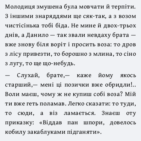
Молодиця змушена була мовчати й терпіти.
З іншими знаряддями ще сяк-так, а з возом
чистісінька тобі біда. Не мине й двох-трьох
днів, а Данило — так звали невдаху брата —
вже знову біля воріт і просить воза: то дров
з лісу привезти, то борошно з млина, то сіно
з лугу, то ще що-небудь.
— Слухай, брате,— каже йому якось
старший,— мені ці позички вже обридли!..
Воли маєш, чому ж не купиш собі воза? Мій
ти вже геть поламав. Легко сказати: то туди,
то сюди, а віз ламається. Знаєш оту
приказку: «Віддав пан шпори, довелось
кобилу закаблуками підганяти».