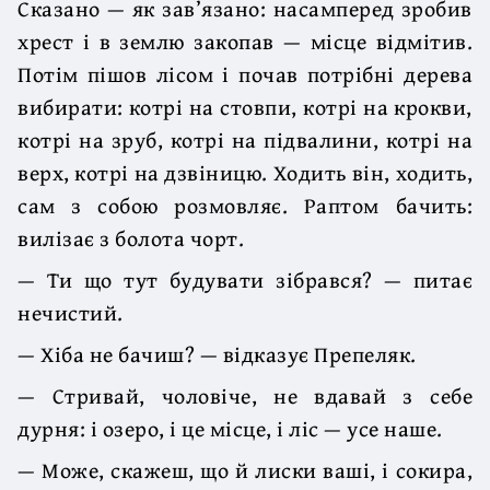
Сказано — як зав’язано: насамперед зробив
хрест і в землю закопав — місце відмітив.
Потім пішов лісом і почав потрібні дерева
вибирати: котрі на стовпи, котрі на крокви,
котрі на зруб, котрі на підвалини, котрі на
верх, котрі на дзвіницю. Ходить він, ходить,
сам з собою розмовляє. Раптом бачить:
вилізає з болота чорт.
— Ти що тут будувати зібрався? — питає
нечистий.
— Хіба не бачиш? — відказує Препеляк.
— Стривай, чоловіче, не вдавай з себе
дурня: і озеро, і це місце, і ліс — усе наше.
— Може, скажеш, що й лиски ваші, і сокира,