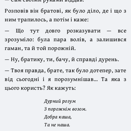
Розповів він братові, як було діло, де і що з
ним трапилось, а потім і каже:
— Що тут довго розказувати — все
зрозуміло: була пара волів, а залишився
гаман, та й той порожній.
— Ну, братику, ти, бачу, й справді дурень.
— Твоя правда, брате, так було дотепер, зате
від сьогодні і я порозумнішав… Та яка з
цього користь? Як кажуть:
Дурний розум
З порожнім возом.
Добра каша,
Та не наша.