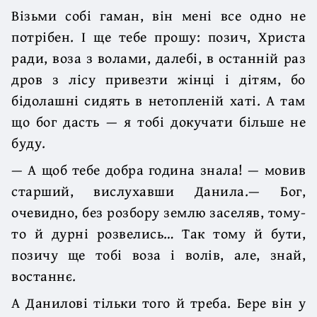
Візьми собі гаман, він мені все одно не
потрібен. І ще тебе прошу: позич, Христа
ради, воза з волами, далебі, в останній раз
дров з лісу привезти жінці і дітям, бо
бідолашні сидять в нетопленій хаті. А там
що бог дасть — я тобі докучати більше не
буду.
— А щоб тебе добра година знала! — мовив
старший, вислухавши Данила.— Бог,
очевидно, без розбору землю заселяв, тому-
то й дурні розвелись… Так тому й бути,
позичу ще тобі воза і волів, але, знай,
востаннє.
А Данилові тільки того й треба. Бере він у