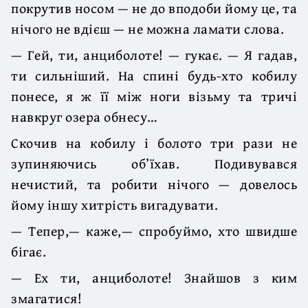
покрутив носом — не до вподоби йому це, та
нічого не вдієш — не можна ламати слова.
— Гей, ти, анциболоте! — гукає. — Я гадав,
ти сильніший. На спині будь-хто кобилу
понесе, я ж її між ноги візьму та тричі
навкруг озера обнесу…
Скочив на кобилу і болото три рази не
зупиняючись об’їхав. Подивувався
нечистий, та робити нічого — довелось
йому іншу хитрість вигадувати.
— Тепер,— каже,— спробуймо, хто швидше
бігає.
— Ех ти, анциболоте! Знайшов з ким
змагатися!