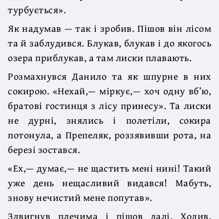
турбується».
Як надумав — так і зробив. Пішов він лісом
та й заблудився. Блукав, блукав і до якогось
озера приблукав, а там лиски плавають.
Розмахнувся Данило та як шпурне в них
сокирою. «Нехай,— міркує,— хоч одну вб’ю,
братові гостинця з лісу принесу». Та лиски
не дурні, знялись і полетіли, сокира
потонула, а Препеляк, роззявивши рота, на
березі зостався.
«Ех,— думає,— не щастить мені нині! Такий
уже день нещасливий видався! Мабуть,
знову нечистий мене попутав».
Здвигнув плечима і пішов далі. Ходив,