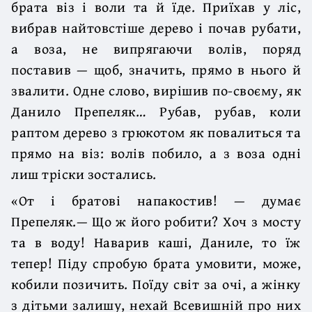
брата віз і воли та й їде. Приїхав у ліс,
вибрав найтовстіше дерево і почав рубати,
а воза, не випрягаючи волів, поряд
поставив — щоб, значить, прямо в нього й
звалити. Одне слово, вирішив по-своєму, як
Данило Препеляк… Рубав, рубав, коли
раптом дерево з грюкотом як повалиться та
прямо на віз: волів побило, а з воза одні
лиш тріски зостались.
«От і братові напакостив! — думає
Препеляк.— Що ж його робити? Хоч з мосту
та в воду! Наварив каші, Даниле, то їж
тепер! Піду спробую брата умовити, може,
кобили позичить. Поїду світ за очі, а жінку
з дітьми залишу, нехай Всевишній про них