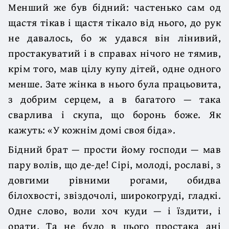
Менший же був бідний: частенько сам од
щастя тікав і щастя тікало від нього, до рук
не давалось, бо ж удався він лінивий,
простакуватий і в справах нічого не тямив,
крім того, мав цілу купу дітей, одне одного
менше. Зате жінка в нього була працьовита,
з добрим серцем, а в багатого — така
сварлива і скупа, що боронь боже. Як
кажуть: «У кожнім домі своя біда».
Бідний брат — прости йому господи — мав
пару волів, що де-де! Сірі, молоді, рославі, з
довгими рівними рогами, обидва
білохвості, звіздочолі, широкогруді, гладкі.
Одне слово, воли хоч куди — і їздити, і
орати. Та не було в цього простака ані