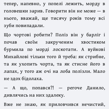
тепер, напевно, у попелі лежить, морду в
головешки зарив. Говорити він не може — в
нього, вважай, ще тисячу років тому всі
зуби повипадали.
Що чортові робити? Поліз він у барліг і
почав своїм закрученим хвостиком
бурмила по морді лоскотати. А вуйкові
Михайлові тільки того й треба: як стрибне,
та як ухопить чорта, та як стисне його в
лапах, у того аж очі на лоба полізли. Мало
не здох бідолаха.
— А що, попався?! — регоче Данило,
дивлячись на них здалеку.
Вже не знаю, як приловчився нечистий,