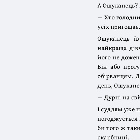
А Ошуканець? 
— Хто голодний
усіх пригощає
Ошуканець їв
найкраща дівч
його не дожен
Він або прог
обірванцям. Д
день, Ошукане
— Дурні на сві
І суддям уже 
погоджується 
би того ж таки
скарбниці.