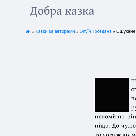
Добра казка
»
Казки за авторами
»
Олуїч Гроздана
» Ошуканец
и
с
п
р
непомітно зі
ніщо. До чужо
то чого ж відм