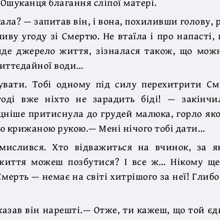
 Ошуканця благання сліпої матері.
ала? — запитав він, і вона, похиливши голову, 
иву угоду зі Смертю. Не втаїла і про напасті,
айде джерело життя, зізналася також, що мож
життєдайної води…
увати. Тобі одному під силу перехитрити См
оді вже ніхто не зарадить біді! — закінч
іцніше притиснула до грудей малюка, горло як
ю крижаною рукою.— Мені нічого тобі дати…
мислився. Хто відважиться на вчинок, за я
життя можеш позбутися? І все ж… Нікому ще
мерть — немає на світі хитрішого за неї! Глиб
казав він нарешті.— Отже, ти кажеш, що той єд