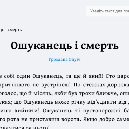
ь і смерть
Ошуканець і смерть
Гроздана Олуїч
в собі один Ошуканець, та ще й який! Сто цар
притнішого не зустрінеш! По стежках-доріжка
оголос, що й місяць, якби був трохи ближче, оп
уках; що Ошуканець може річку від’єднати від 
ницю вийняти! Ошуканець ті пустопорожні б
го рота не приставиш ворота. Якщо добро саме
овлятися од нього!