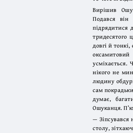
Вирішив Ошу
Подався він
підрядитися д
тридесятого ц
довгі й тонкі,
оксамитовий 
усміхається. 
нікого не мин
людину обдури
сам покрадьки
думає, багат
Ошуканця. П’ю
— Зіпсувався 
столу, зітхаю