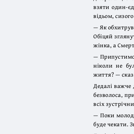
взяти один-єд
відьом, сизого
— Як обхитрув
Обіцяй згляну
жінка, а Смер
— Припустимо,
ніколи не бу
життя? — сказа
Дедалі важче 
безволоса, пр
всіх зустрічн
— Поки молоди
буде чекати. 