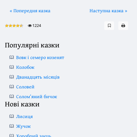
« Попередня казка
Наступна казка »
1224
Популярні казки
Вовк і семеро козенят
Колобок
Дванадцять місяців
Соловей
Солом’яний бичок
Нові казки
Лисиця
Жучок
Хоробрий заєць