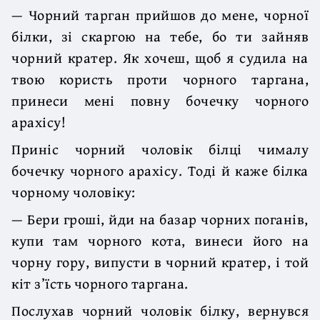
— Чорний тарган прийшов до мене, чорної
білки, зі скаргою на тебе, бо ти зайняв
чорний кратер. Як хочеш, щоб я судила на
твою користь проти чорного таргана,
принеси мені повну бочечку чорного
арахісу!
Приніс чорний чоловік білці чималу
бочечку чорного арахісу. Тоді й каже білка
чорному чоловіку:
— Бери гроші, йди на базар чорних поганів,
купи там чорного кота, винеси його на
чорну гору, випусти в чорний кратер, і той
кіт з’їсть чорного таргана.
Послухав чорний чоловік білку, вернувся