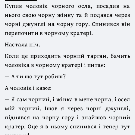
Купив чоловік чорного осла, посадив на
нього свою чорну жінку та й подався через
чорні джунглі на чорну гору. Спинився він
перепочити в чорному кратері.
Настала ніч.
Коли це приходить чорний тарган, бачить
чоловіка в чорному кратері і питає:
— А ти що тут робиш?
А чоловік і каже:
— Я сам чорний, і жінка в мене чорна, і осел
мій чорний. Ішов я через чорні джунглі,
піднявся на чорну гору і знайшов чорний
кратер. Оце я в ньому спинився і тепер тут