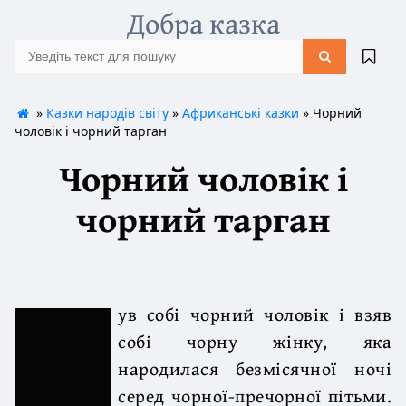
Добра казка
»
Казки народів світу
»
Африканські казки
» Чорний
чоловік і чорний тарган
Чорний чоловік і
чорний тарган
ув собі чорний чоловік і взяв
собі чорну жінку, яка
народилася безмісячної ночі
серед чорної-пречорної пітьми.