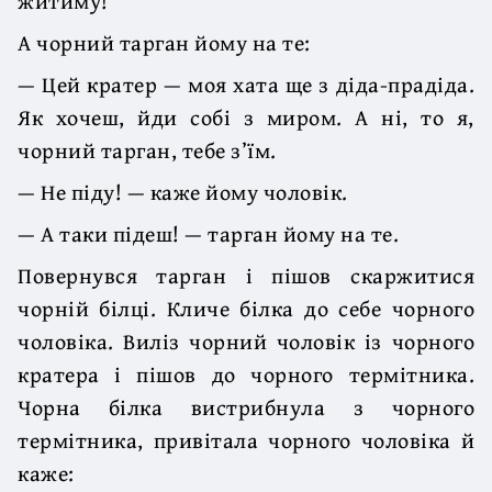
житиму!
А чорний тарган йому на те:
— Цей кратер — моя хата ще з діда-прадіда.
Як хочеш, йди собі з миром. А ні, то я,
чорний тарган, тебе з’їм.
— Не піду! — каже йому чоловік.
— А таки підеш! — тарган йому на те.
Повернувся тарган і пішов скаржитися
чорній білці. Кличе білка до себе чорного
чоловіка. Виліз чорний чоловік із чорного
кратера і пішов до чорного термітника.
Чорна білка вистрибнула з чорного
термітника, привітала чорного чоловіка й
каже: