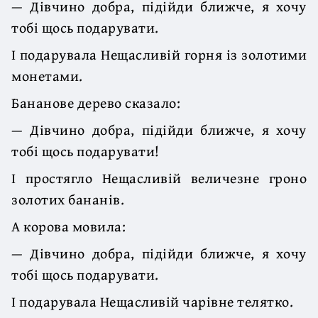
— Дівчино добра, підійди ближче, я хочу
тобі щось подарувати.
І подарувала Нещасливій горня із золотими
монетами.
Бананове дерево сказало:
— Дівчино добра, підійди ближче, я хочу
тобі щось подарувати!
І простягло Нещасливій величезне гроно
золотих бананів.
А корова мовила:
— Дівчино добра, підійди ближче, я хочу
тобі щось подарувати.
І подарувала Нещасливій чарівне телятко.