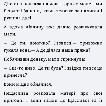
Дівчина поклала на лоша горня з монетами
й золоті банани, взяла телятко за налигач і
рушила далі.
А вдома дівчину вже давно розшукувала
мати.
— Де ти, донечко? Озовися!— тривожно
гукала вона.— А де ділася наша пряжа?
Побачивши доньку, мати скрикнула:
— Оце-то диво! Де ти була? І звідки ти все це
принесла?
Вони міцно обнялися.
Нещаслива розповіла матері про свої
пригоди, і вони пішли до Щасливої та її