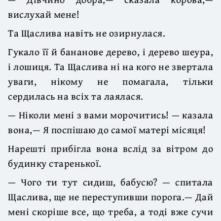
вислухай мене!
Та Щаслива навіть не озирнулася.
Гукало її й бананове дерево, і дерево шеура,
і лошиця. Та Щаслива ні на кого не звертала
уваги, нікому не помагала, тільки
сердилась на всіх та лаялася.
— Ніколи мені з вами морочитись! — казала
вона,— Я поспішаю до самої матері місяця!
Нарешті прибігла вона вслід за вітром до
будинку старенької.
— Чого ти тут сидиш, бабусю? — спитала
Щаслива, ще не переступивши порога.— Дай
мені скоріше все, що треба, а тоді вже сучи