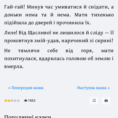
Гай-гай! Минув час умиватися й снідати, а
доньки нема та й нема. Мати тихенько
підійшла до дверей і прочинила їх.
Леле! Від Щасливої не лишилося й сліду — її
проковтнув змій-удав, наречений зі скрині!
Не тямлячи себе від горя, мати
похитнулася, вдарилась головою об землю і
вмерла.
« Попередня казка
Наступна казка »
1663
Популярні казки