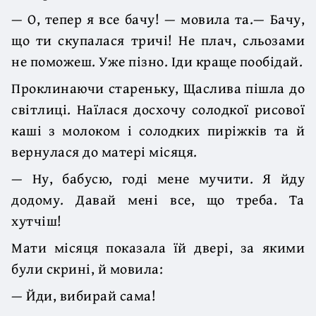
— О, тепер я все бачу! — мовила та.— Бачу,
що ти скупалася тричі! Не плач, сльозами
не поможеш. Уже пізно. Іди краще пообідай.
Проклинаючи стареньку, Щаслива пішла до
світлиці. Наїлася досхочу солодкої рисової
каші з молоком і солодких пиріжків та й
вернулася до матері місяця.
— Ну, бабусю, годі мене мучити. Я йду
додому. Давай мені все, що треба. Та
хутчіш!
Мати місяця показала їй двері, за якими
були скрині, й мовила:
— Йди, вибирай сама!