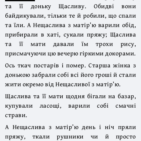
та її доньку Щасливу. Обидві вони
байдикували, тільки те й робили, що спали
та їли. А Нещаслива з матір’ю варили обід,
прибирали в хаті, сукали пряжу; Щаслива
та її мати давали їм трохи рису,
присмачуючи цю вечерю гіркими докорами.
Ось ткач постарів і помер. Старша жінка з
донькою забрали собі всі його гроші й стали
жити окремо від Нещасливої з матір’ю.
Щаслива та її мати щодня бігали на базар,
купували ласощі, варили собі смачні
страви.
А Нещаслива з матір’ю день і ніч пряли
пряжу, ткали рушники чи й просто