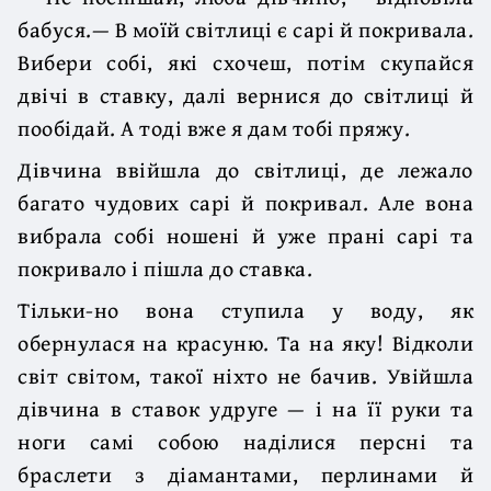
бабуся.— В моїй світлиці є сарі й покривала.
Вибери собі, які схочеш, потім скупайся
двічі в ставку, далі вернися до світлиці й
пообідай. А тоді вже я дам тобі пряжу.
Дівчина ввійшла до світлиці, де лежало
багато чудових сарі й покривал. Але вона
вибрала собі ношені й уже прані сарі та
покривало і пішла до ставка.
Тільки-но вона ступила у воду, як
обернулася на красуню. Та на яку! Відколи
світ світом, такої ніхто не бачив. Увійшла
дівчина в ставок удруге — і на її руки та
ноги самі собою наділися персні та
браслети з діамантами, перлинами й