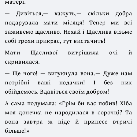
матері.
— Дивіться,— кажуть,— скільки добра
подарувала мати місяця! Тепер ми всі
заживемо щасливо. Нехай і Щаслива візьме
собі трохи прикрас, тут вистачить!
Мати Щасливої витріщила очі й
скривилася.
— Ще чого! — вигукнула вона.— Дуже нам
потрібні ваші подачки! І без них
обійдемось. Вдавіться своїм добром!
А сама подумала: «Грім би вас побив! Хіба
моя донечка не народилася в сорочці? Та
вона завтра ж піде й принесе втричі
більше!»