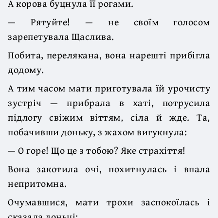
А корова буцнула її рогами.
— Рятуйте! — не своїм голосом
зарепетувала Щаслива.
Побита, перелякана, вона нарешті прибігла
додому.
А тим часом мати приготувала їй урочисту
зустріч — прибрала в хаті, потрусила
підлогу свіжим віттям, сіла й жде. Та,
побачивши доньку, з жахом вигукнула:
— О горе! Що це з тобою? Яке страхіття!
Вона закотила очі, похитнулась і впала
непритомна.
Очумавшися, мати трохи заспокоїлась і
сказала доньці: