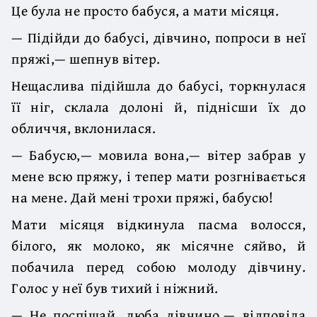
Це була не просто бабуся, а мати місяця.
— Підійди до бабусі, дівчино, попроси в неї
пряжі,— шепнув вітер.
Нещаслива підійшла до бабусі, торкнулася
її ніг, склала долоні й, піднісши їх до
обличчя, вклонилася.
— Бабусю,— мовила вона,— вітер забрав у
мене всю пряжу, і тепер мати розгнівається
на мене. Дай мені трохи пряжі, бабусю!
Мати місяця відкинула пасма волосся,
білого, як молоко, як місячне сяйво, й
побачила перед собою молоду дівчину.
Голос у неї був тихий і ніжний.
— Не поспішай, люба дівчино,— відповіла