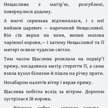
Нещаслива з матір’ю, розгублені,
повернулися додому.
А вночі скринька відчинилася, і з неї
вийшов царевич — наречений Нещасливої.
Він сів верхи на коня, випив молока
чарівної корови,— і хатину Нещасливої та її
матері осяяло чудесне світло.
Тим часом Щаслива розклала на подвір’ї
пряжу, посадовила матір стерегти її, а сама
взяла вузол білизни й пішла на річку прати.
Незабаром налетів вітер і вкрав пряжу.
Щаслива побігла вслід за вітром. Дорогою
зустрілася їй корова.
— Дівчино добра,— сказала корова,—