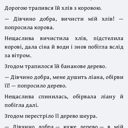
Дорогою трапився їй хлів з коровою.
— Дівчино добра, вичисти мій хлів! —
попросила корова.
Нещаслива вичистила хлів, підстелила
корові, дала сіна й води і знов побігла вслід
за вітром.
Згодом трапилося їй бананове дерево.
— Дівчино добра, мене душить ліана, обірви
її! — попросило дерево.
Нещаслива спинилась, обірвала ліану й
побігла далі.
Згодом перестріло її дерево шеура.
— Дівчино добра,— каже дерево,— в мій