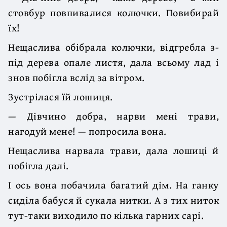
стовбур повпивалися колючки. Повибирай
їх!
Нещаслива обібрала колючки, відгребла з-
під дерева опале листя, дала всьому лад і
знов побігла вслід за вітром.
Зустрілася їй лошиця.
— Дівчино добра, нарви мені трави,
нагодуй мене! — попросила вона.
Нещаслива нарвала трави, дала лошиці й
побігла далі.
І ось вона побачила багатий дім. На ганку
сиділа бабуся й сукала нитки. А з тих ниток
тут-таки виходило по кілька гарних сарі.