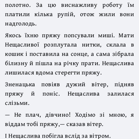
полотно. За цю виснажливу роботу їм
платили кілька рупій, отож жили вони
надголодь.
Якось їхню пряжу попсували миші. Мати
Нещасливої розплутала нитки, склала в
кошик і поставила на сонце, а сама зібрала
білизну й пішла на річку прати. Нещаслива
лишилася вдома стерегти пряжу.
Зненацька повіяв дужий вітер, підняв
пряжу й поніс. Нещаслива залилася
слізьми.
— Не плач, дівчино! Ходімо зі мною, я
віддам тобі пряжу,— сказав вітер.
І Нещаслива побігла вслід за вітром.