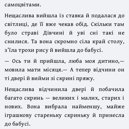
самоцвітами.
Нещаслива вийшла із ставка й подалася до
світлиці, де її вже чекав обід. Скільки там
було страві Дівчині й уві сні такі не
снилися. Та вона скромно сіла край столу,
з’їла трохи рису й вийшла до бабусі.
— Ось ти й прийшла, люба моя дитино,—
мовила мати місяця.— А тепер відчини он
ті двері й вийми зі скрині пряжу.
Нещаслива відчинила двері й побачила
багато скринь — великих і малих, старих і
нових. Вона вибрала найменшу, майже
іграшкову стареньку скриньку й принесла
до бабусі.