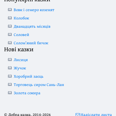
Вовк і семеро козенят
Колобок
Дванадцять місяців
Соловей
Солом’яний бичок
Нові казки
Лисиця
Жучок
Хоробрий заєць
Торговець сиром Сань-Лан
Золота сокира
© Добра казка, 2014-2026
Надіслати листа