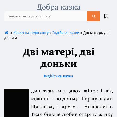
Добра казка
»
Казки народів світу
»
Індійські казки
» Дві матері, дві
доньки
Дві матері, дві
доньки
Індійська казка
дин ткач мав двох жінок і від
кожної — по доньці. Першу звали
Щаслива, а другу — Нещаслива.
Ткач більше любив старшу жінку