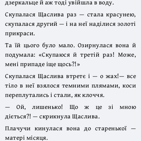
дзеркальце й аж тоді увійшла в воду.
Скупалася Щаслива раз — стала красунею,
скупалася другий — і на неї наділися золоті
прикраси.
Та їй цього було мало. Озирнулася вона й
подумала: «Скупаюся й третій раз! Може,
мені припаде іще щось?!»
Скупалася Щаслива втретє і — о жах!— все
тіло в неї взялося темними плямами, коси
переплутались і стали, як клоччя.
— Ой, лишенько! Що ж це зі мною
діється?! — скрикнула Щаслива.
Плачучи кинулася вона до старенької —
матері місяця.