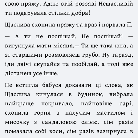
свою пряжу. Адже отій роззяві Нещасливій
ти подарувала стільки добра!
Щаслива схопила пряжу та враз і порвала її.
— А ти не поспішай. Не поспішай! —
вигукнула мати місяця.— Ти ще така юна, а
зі старшими розмовляєш грубо. Ну гаразд,
іди двічі скупайся та пообідай, а тоді вже
дістанеш усе інше.
Не встигла бабуся доказати ці слова, як
Щаслива кинулася в будинок, вибрала
найкраще покривало, найновіше сарі,
схопила горня з пахучим мастилом і
мисочку з сандаловою олією, сім разів
помазала собі коси, сім разів зазирнула в