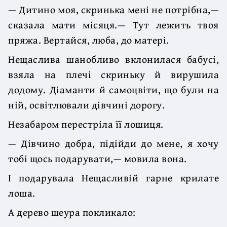
— Дитино моя, скринька мені не потрібна,—
сказала мати місяця.— Тут лежить твоя
пряжа. Вертайся, люба, до матері.
Нещаслива шанобливо вклонилася бабусі,
взяла на плечі скриньку й вирушила
додому. Діаманти й самоцвіти, що були на
ній, освітлювали дівчині дорогу.
Незабаром перестріла її лошиця.
— Дівчино добра, підійди до мене, я хочу
тобі щось подарувати,— мовила вона.
І подарувала Нещасливій гарне крилате
лоша.
А дерево шеура покликало: