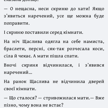
— О нещасна, неси скриню до хати! Якщо
з’явиться наречений, усе ще можна буде
поправити.
І скриню поставили серед кімнати.
На ніч Щаслива одягла на себе намиста,
браслети, персні, сяк-так розчесала коси,
сіла й чекає. А мати пішла спати.
Вночі скриня відчинилася, і з’явився
наречений…
На ранок Щаслива не відчинила дверей
своєї кімнати.
— Що сталося? — стривожилася мати.— Вже
пізно, чому вона не встає?