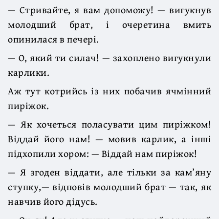
— Стривайте, я вам допоможу! — вигукнув
молодший брат, і очеретина вмить
опинилася в печері.
— О, який ти силач! — захоплено вигукнули
карлики.
Аж тут котрийсь із них побачив ячмінний
пиріжок.
— Як хочеться поласувати цим пиріжком!
Віддай його нам! — мовив карлик, а інші
підхопили хором: — Віддай нам пиріжок!
— Я згоден віддати, але тільки за кам’яну
ступку,— відповів молодший брат — так, як
навчив його дідусь.