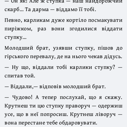
— Он як! Але ж ступка — наш найдорожчий
скарб… Та дарма — віддамо її тобі.
Певно, карликам дуже кортіло посмакувати
пиріжком, раз вони згодилися віддати
ступку…
Молодший брат, узявши ступку, пішов до
гірського перевалу, де на нього чекав дідусь.
— Ну що, віддали тобі карлики ступку? —
спитав той.
— Віддали,— відповів молодший брат.
— Чудово! А тепер послухай, що я скажу.
Крутнеш ти цю ступку праворуч — одержиш
усе, що в неї попросиш. Крутнеш ліворуч —
вона перестане тебе обдаровувати.