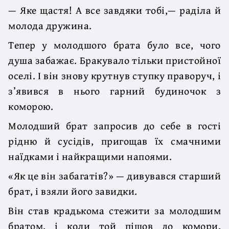
— Яке щастя! А все завдяки тобі,— раділа й
молода дружина.
Тепер у молодшого брата було все, чого
душа забажає. Бракувало тільки пристойної
оселі. І він знову крутнув ступку праворуч, і
з’явився в нього гарний будиночок з
коморою.
Молодший брат запросив до себе в гості
рідню й сусідів, пригощав їх смачними
наїдками і найкращими напоями.
«Як це він забагатів?» — дивувався старший
брат, і взяли його завидки.
Він став крадькома стежити за молодшим
братом, і коли той пішов до комори,