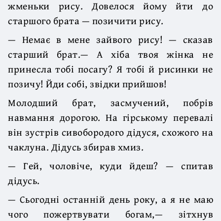
жменьки рису. Довелося йому йти до
старшого брата — позичити рису.
— Немає в мене зайвого рису! — сказав
старший брат.— А хіба твоя жінка не
принесла тобі посагу? Я тобі й рисинки не
позичу! Йди собі, звідки прийшов!
Молодший брат, засмучений, побрів
навмання дорогою. На гірському перевалі
він зустрів сивобородого дідуся, схожого на
чаклуна. Дідусь збирав хмиз.
— Гей, чоловіче, куди йдеш? — спитав
дідусь.
— Сьогодні останній день року, а я не маю
чого пожертвувати богам,— зітхнув