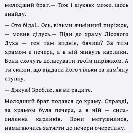
молодший брат.— Тож і шукаю: може, щось
знайду.
— Ото біда!.. Ось, візьми ячмінний пиріжок,
— мовив дідусь.— Піди до храму Лісового
Духа — ген там видніє, бачиш? За тим
храмом є печера, а в ній живуть карлики.
Вони схочуть поласувати твоїм пиріжком. А
ти скажи, що віддаси його тільки за кам’яну
ступку.
— Дякую! Зроблю, як ви радите.
Молодший брат подався до храму. Справді,
за храмом була печера, а в ній — сила-
силенна карликів. Вони метушилися,
намагаючись затягти до печери очеретину.