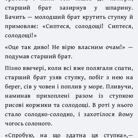
старший брат зазирнув у шпарину.
Бачить — молодший брат крутить ступку й
примовляє: «Сиптеся, солодощі! Сиптеся,
солодощі!»
«Оце так диво! Не вірю власним очам!» —
подумав старший брат.
Пізно ввечері, коли всі вже полягали спати,
старший брат узяв ступку, побіг з нею на
берег, сів у човен і поплив у море. Пливучи,
наминав прихоплені разом із ступкою
рисові коржики та солодощі. В роті у нього
стало солодко-солодко, і захотілося йому
чогось солоного.
«Спробую, на що здатна ця ступка»,—