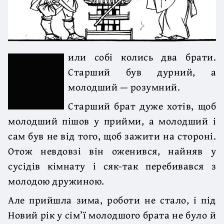
или собі колись два брати.
Старший був дурний, а
молодший — розумний.
Старший брат дуже хотів, щоб
молодший пішов у прийми, а молодший і
сам був не від того, щоб зажити на стороні.
Отож невдовзі він оженився, найняв у
сусідів кімнату і сяк-так перебивався з
молодою дружиною.
Але прийшла зима, роботи не стало, і під
Новий рік у сім’ї молодшого брата не було й