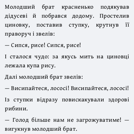
Молодший брат красненько подякував
дідусеві й побрався додому. Простелив
циновку, поставив ступку, крутнув її
праворуч і звелів:
— Сипся, рисе! Сипся, рисе!
І сталося чудо: за якусь мить на циновці
лежала купа рису.
Далі молодший брат звелів:
— Висипайтеся, лососі! Висипайтеся, лососі!
Із ступки відразу повискакували здорові
рибини.
— Голод більше нам не загрожуватиме! —
вигукнув молодший брат.