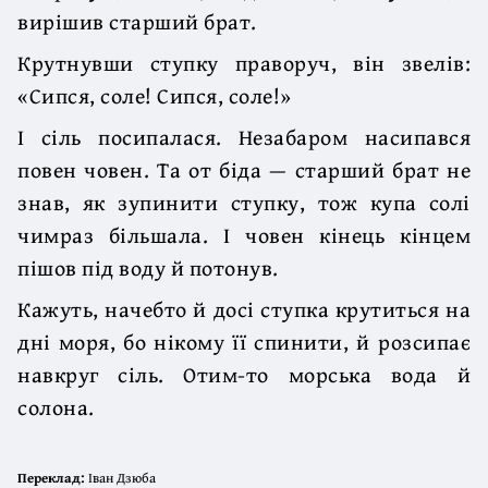
вирішив старший брат.
Крутнувши ступку праворуч, він звелів:
«Сипся, соле! Сипся, соле!»
І сіль посипалася. Незабаром насипався
повен човен. Та от біда — старший брат не
знав, як зупинити ступку, тож купа солі
чимраз більшала. І човен кінець кінцем
пішов під воду й потонув.
Кажуть, начебто й досі ступка крутиться на
дні моря, бо нікому її спинити, й розсипає
навкруг сіль. Отим-то морська вода й
солона.
Переклад:
Іван Дзюба