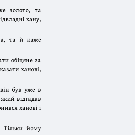
ке золото, та
ідвладні хану,
ма, та й каже
ати обіцяне за
казати ханові,
 він був уже в
 який відгадав
нився ханові і
. Тільки йому