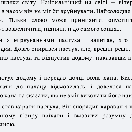
 шляхи світу. Найсильніший на світі — віте
у з часом він не міг би зруйнувати. Найсолодше 
и. Тільки слово може принизити, опусти
 і возвеличити, підняти її до самого сонця…
н з міркуваннями пастуха і запитав, хто
дки. Довго опирався пастух, але, врешті-решт, 
ив пастуха та відпустив додому, наказавши 
астух додому і передав дочці волю хана. Вис
їхати до палацу відмовилась, і довелося п
 хана та сказати, що не зміг виконати його нак
 став карати пастуха. Він спорядив караван з
вному візиру поїхати і вмовити розумну 
иною.