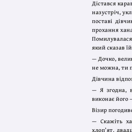
Дістався кара
назустріч, ук
поставі дівчи
прохання хана
Помилувалася
який сказав їй
— Дочко, вели
не можна, ти 
Дівчина відпо
— Я згодна, 
виконає його 
Візир погодив
— Скажіть ха
хлоп’ят, двад