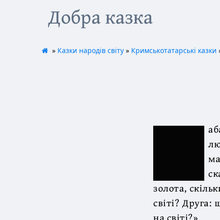
Добра казка
»
Казки народів світу
»
Кримськотатарські казки
аб
лю
ма
ск
золота, скіль
світі? Друга:
на світі?»