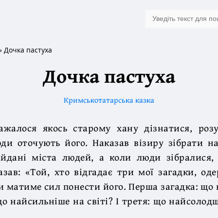
» Дочка пастуха
Дочка пастуха
Кримськотатарська казка
ажалося якось старому хану дізнатися, роз
ди оточують його. Наказав візиру зібрати н
йдані міста людей, а коли люди зібралися,
азав: «Той, хто відгадає три мої загадки, од
ки матиме сил понести його. Перша загадка: що
 що найсильніше на світі? І третя: що найсолодш