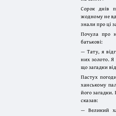
Сорок днів п
жодному не вд
знали про ці 
Почула про н
батькові:
— Тату, я від
них золото. Я
що загадки ві
Пастух погоди
ханському пал
його загадки.
сказав:
— Великий ха