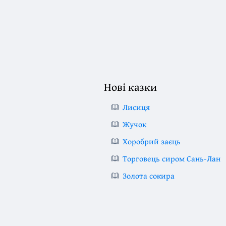
Нові казки
Лисиця
Жучок
Хоробрий заєць
Торговець сиром Сань-Лан
Золота сокира