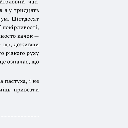
йголовий час.
в я у тридцять
зум. Шістдесят
ї покірливості,
яносто качок —
 — що, доживши
о різкого руху
це означає, що
 пастуха, і не
іць привезти