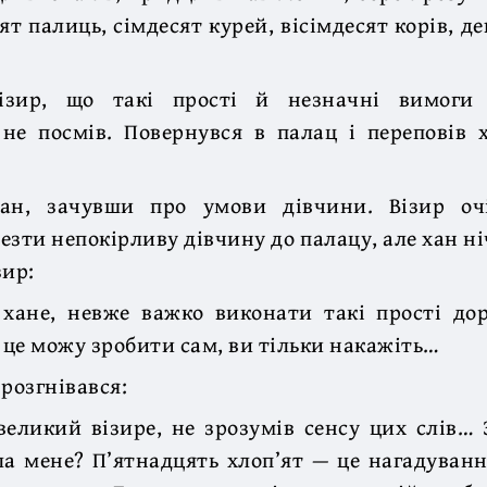
ят палиць, сімдесят курей, вісімдесят корів, д
візир, що такі прості й незначні вимоги 
 не посмів. Повернувся в палац і переповів 
хан, зачувши про умови дівчини. Візир оч
езти непокірливу дівчину до палацу, але хан ніч
зир:
хане, невже важко виконати такі прості до
е це можу зробити сам, ви тільки накажіть…
 розгнівався:
великий візире, не зрозумів сенсу цих слів…
а мене? П’ятнадцять хлоп’ят — це нагадуванн