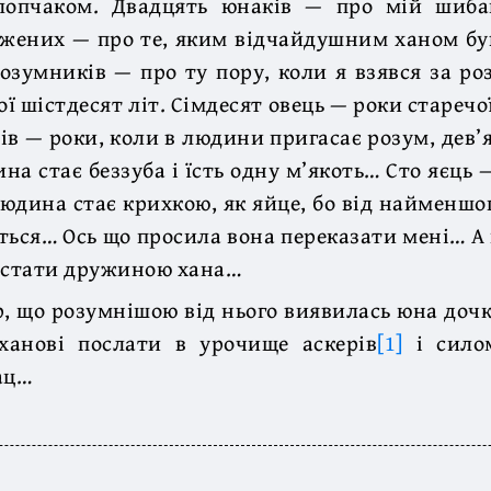
лопчаком. Двадцять юнаків — про мій шиба
жених — про те, яким відчайдушним ханом бу
розумників — про ту пору, коли я взявся за ро
ї шістдесят літ. Сімдесят овець — роки старечо
рів — роки, коли в людини пригасає розум, дев’
ина стає беззуба і їсть одну м’якоть… Сто яєць
 людина стає крихкою, як яйце, бо від найменшог
ться… Ось що просила вона переказати мені… А 
є стати дружиною хана…
р, що розумнішою від нього виявилась юна дочка
ханові послати в урочище аскерів
[1]
і силом
ац…