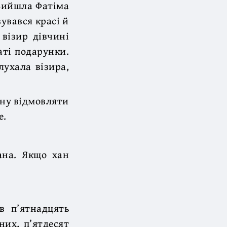
 Вийшла Фатіма
увався красі й
 візир дівчині
аті подарунки.
ухала візира,
ану відмовляти
е.
ана. Якщо хан
в п’ятнадцять
них, п’ятдесят