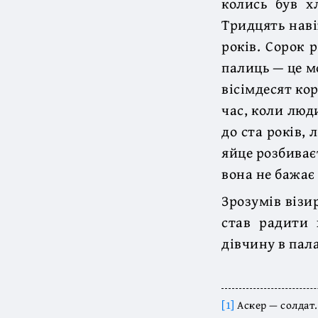
колись був х
Тридцять наві
років. Сорок 
палиць — це мо
вісімдесят ко
час, коли люд
до ста років,
яйце розбиває
вона не бажа
Зрозумів візи
став радити 
дівчину в пал
[1]
Аскер — солдат.