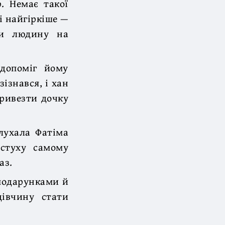
р. Немає такої
і найгіркіше —
ти людину на
 допоміг йому
зізнався, і хан
привезти дочку
лухала Фатіма
астуху самому
аз.
 подарунками й
дівчину стати