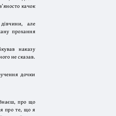
ев’яносто качок
дівчини, але
хану прохання
ікував наказу
ого не сказав.
ручення дочки
 Знаєш, про що
я про те, що я