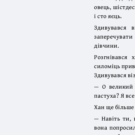
овець, шістдес
і сто яєць.
Здивувався 
заперечувати
дівчини.
Розгнівався 
силоміць прив
Здивувався ві
— О великий 
пастуха? Я вс
Хан ще більше
— Навіть ти, 
вона попросил