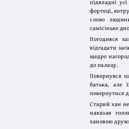
підвладні усі
фортеці, котр
слово людин
самісіньке дно
Погодився ха
відгадати зага
щедро нагород
до палацу.
Повернувся п
батька, але 
повернутися до
Старий хан не
наказав голо
хановою друж