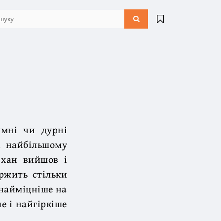
умні чи дурні
а найбільшому
 хан вийшов і
ержить стільки
 найміцніше на
е і найгіркіше