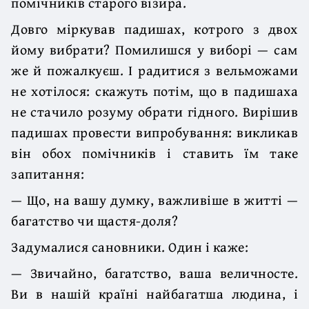
помічників старого візира.
Довго міркував падишах, котрого з двох
йому вибрати? Помилишся у виборі — сам
же й пожалкуєш. І радитися з вельможами
не хотілося: скажуть потім, що в падишаха
не стачило розуму обрати гідного. Вирішив
падишах провести випробування: викликав
він обох помічників і ставить їм таке
запитання:
— Що, на вашу думку, важливіше в житті —
багатство чи щастя-доля?
Задумалися сановники. Один і каже:
— Звичайно, багатство, ваша величносте.
Ви в нашій країні найбагатша людина, і