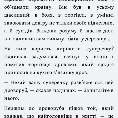
об’єднати країну. Він був в усьому
щасливий: в боях, в торгівлі, в умінні
завоювати довіру не тільки своїх підлеглих,
а й сусідів. Завдяки розуму й щастю-долі
він залишив вам сильну і багату державу…
На чию користь вирішити суперечку?
Падишах задумався, глянув у вікно і
помітив торговця дровами, який щодня
приносив на кухню в’язанку дров.
— Нехай вашу суперечку розв’яже ось цей
дроворуб, — сказав падишах. — Запитайте в
нього.
Першим до дроворуба пішов той, який
вважав, що найголовніше в житті — це