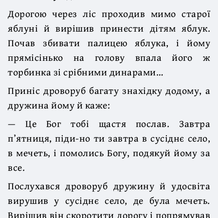
Дорогою через ліс проходив мимо старої
яблуні й вирішив принести дітям яблук.
Почав збивати палицею яблука, і йому
прямісінько на голову впала його ж
торбинка зі срібними динарами…
Приніс дроворуб багату знахідку додому, а
дружина йому й каже:
— Це Бог тобі щастя послав. Завтра
п’ятниця, піди-но ти завтра в сусіднє село,
в мечеть, і помолись Богу, подякуй йому за
все.
Послухався дроворуб дружину й удосвіта
вирушив у сусіднє село, де була мечеть.
Вирішив він скоротити дорогу і попрямував