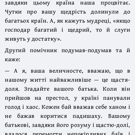
завдяки цьому країна наша процвітає.
Чутки про вашу щедрість долинули до
багатьох країн. А, як кажуть мудреці, «якщо
господар багатий і щедрий, то й слуги
живуть у достатку».
Другий помічник подумав-подумав та й
каже:
— А я, ваша величносте, вважаю, що в
нашому житті найважливіше — це щастя-
доля. Згадайте вашого батька. Коли він
прийшов на престол, у країні панували
голод і хаос. Кожен бай вважав себе ханом і
не бажав коритися падишаху. Вашому
батькові, завдяки його розуму і щастю-долі,
вдалося перемогти непокірливих баїв і