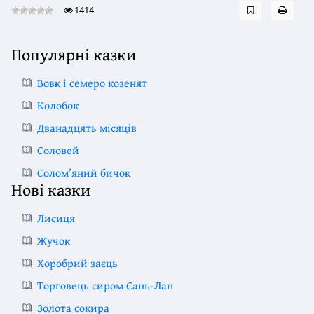
1414
Популярні казки
Вовк і семеро козенят
Колобок
Дванадцять місяців
Соловей
Солом’яний бичок
Нові казки
Лисиця
Жучок
Хоробрий заєць
Торговець сиром Сань-Лан
Золота сокира