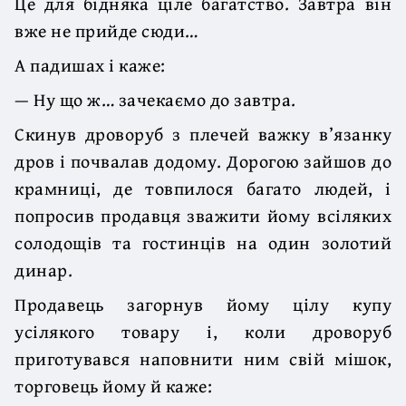
Це для бідняка ціле багатство. Завтра він
вже не прийде сюди…
А падишах і каже:
— Ну що ж… зачекаємо до завтра.
Скинув дроворуб з плечей важку в’язанку
дров і почвалав додому. Дорогою зайшов до
крамниці, де товпилося багато людей, і
попросив продавця зважити йому всіляких
солодощів та гостинців на один золотий
динар.
Продавець загорнув йому цілу купу
усілякого товару і, коли дроворуб
приготувався наповнити ним свій мішок,
торговець йому й каже: