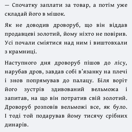
— Спочатку заплати за товар, а потім уже
складай його в мішок.
Як не доводив дроворуб, що він віддав
продавцеві золотий, йому ніхто не повірив.
Усі почали сміятися над ним і виштовхали
з крамниці.
Наступного дня дроворуб пішов до лісу,
нарубав дров, завдав собі в’язанку на плечі
і знов попрямував до палацу. Біля воріт
його зустрів здивований вельможа і
запитав, на що він потратив свій золотий.
Дроворуб розповів вельможі все, як було.
І тоді той подарував йому тисячу срібних
динарів.