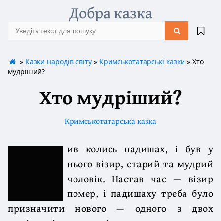
Добра казка
»
Казки народів світу
»
Кримськотатарські казки
» Хто
мудріший?
Хто мудріший?
Кримськотатарська казка
ив колись падишах, і був у
нього візир, старий та мудрий
чоловік. Настав час — візир
помер, і падишаху треба було
призначити нового — одного з двох