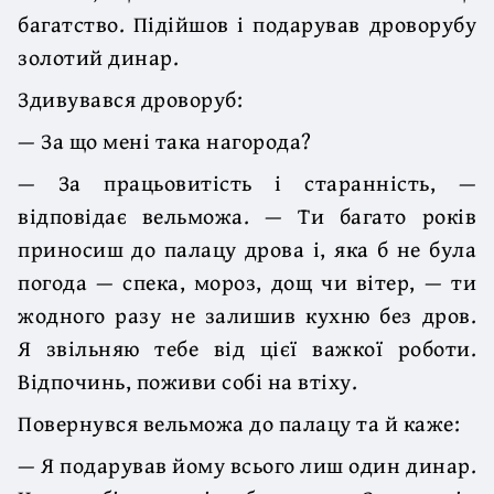
багатство. Підійшов і подарував дроворубу
золотий динар.
Здивувався дроворуб:
— За що мені така нагорода?
— За працьовитість і старанність, —
відповідає вельможа. — Ти багато років
приносиш до палацу дрова і, яка б не була
погода — спека, мороз, дощ чи вітер, — ти
жодного разу не залишив кухню без дров.
Я звільняю тебе від цієї важкої роботи.
Відпочинь, поживи собі на втіху.
Повернувся вельможа до палацу та й каже:
— Я подарував йому всього лиш один динар.