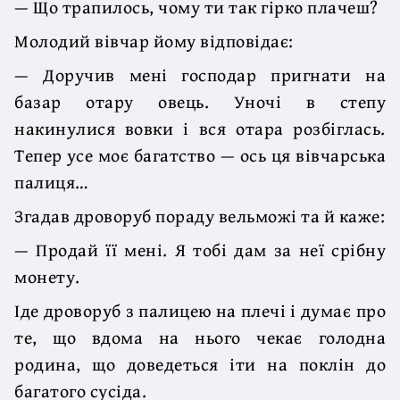
— Що трапилось, чому ти так гірко плачеш?
Молодий вівчар йому відповідає:
— Доручив мені господар пригнати на
базар отару овець. Уночі в степу
накинулися вовки і вся отара розбіглась.
Тепер усе моє багатство — ось ця вівчарська
палиця…
Згадав дроворуб пораду вельможі та й каже:
— Продай її мені. Я тобі дам за неї срібну
монету.
Іде дроворуб з палицею на плечі і думає про
те, що вдома на нього чекає голодна
родина, що доведеться іти на поклін до
багатого сусіда.