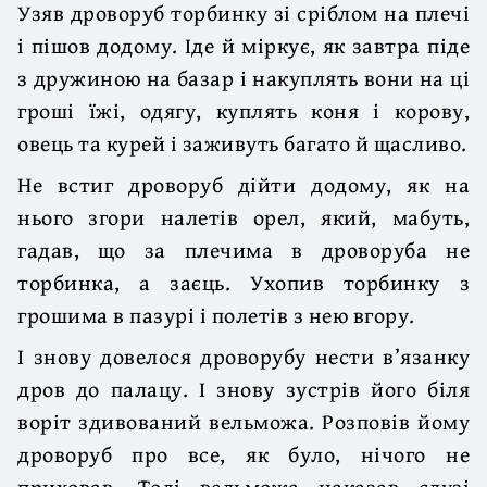
Узяв дроворуб торбинку зі сріблом на плечі
і пішов додому. Іде й міркує, як завтра піде
з дружиною на базар і накуплять вони на ці
гроші їжі, одягу, куплять коня і корову,
овець та курей і заживуть багато й щасливо.
Не встиг дроворуб дійти додому, як на
нього згори налетів орел, який, мабуть,
гадав, що за плечима в дроворуба не
торбинка, а заєць. Ухопив торбинку з
грошима в пазурі і полетів з нею вгору.
І знову довелося дроворубу нести в’язанку
дров до палацу. І знову зустрів його біля
воріт здивований вельможа. Розповів йому
дроворуб про все, як було, нічого не
приховав. Тоді вельможа наказав слузі