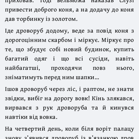
привести доброго коня, а на додачу до коня
дав торбинку із золотом.
Іде дроворуб додому, веде за повід коня з
дорогоцінним скарбом і міркує. Міркує про
те, що збудує собі новий будинок, купить
багатий одяг і що всі сусіди, навіть
найбагатші, проходячи повз нього,
зніматимуть перед ним шапки…
Ішов дроворуб через ліс, і раптом, не знати
звідки, вибіг на дорогу вовк! Кінь злякався,
вирвався з рук дроворуба та й кинувся
навтіки від вовка.
На четвертий день, коли біля воріт палацу
знову з’явився дроворуб із в’язанкою дров