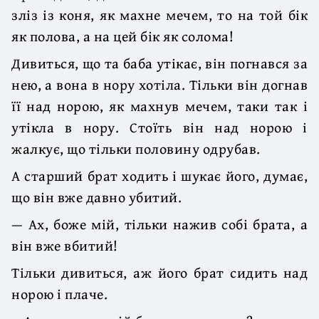
зліз із коня, як махне мечем, то на той бік
як полова, а на цей бік як солома!
Дивиться, що та баба утікає, він погнався за
нею, а вона в нору хотіла. Тільки він догнав
її над норою, як махнув мечем, таки так і
утікла в нору. Стоїть він над норою і
жалкує, що тільки половину одрубав.
А старший брат ходить і шукає його, думає,
що він вже давно убитий.
— Ах, боже мій, тільки нажив собі брата, а
він вже вбитий!
Тільки дивиться, аж його брат сидить над
норою і плаче.