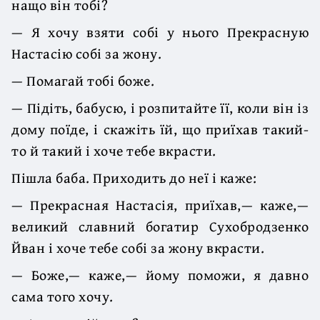
нащо він тобі?
— Я хочу взяти собі у нього Прекрасную
Настасію собі за жону.
— Помагай тобі боже.
— Підіть, бабусю, і розпитайте її, коли він із
дому поїде, і скажіть їй, що приїхав такий-
то й такий і хоче тебе вкрасти.
Пішла баба. Приходить до неї і каже:
— Прекрасная Настасія, приїхав,— каже,—
великий славний богатир Сухобродзенко
Йван і хоче тебе собі за жону вкрасти.
— Боже,— каже,— йому поможи, я давно
сама того хочу.