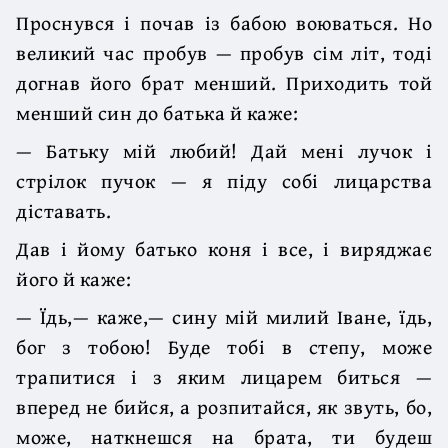
Проснувся і почав із бабою воюваться. Но
великий час пробув — пробув сім літ, тоді
догнав його брат менший. Приходить той
менший син до батька й каже:
— Батьку мій любий! Дай мені лучок і
стрілок пучок — я піду собі лицарства
діставать.
Дав і йому батько коня і все, і виряджає
його й каже:
— Їдь,— каже,— сину мій милий Іване, їдь,
бог з тобою! Буде тобі в степу, може
трапитися і з яким лицарем биться —
вперед не бийся, а розпитайся, як звуть, бо,
може, наткнешся на брата, ти будеш