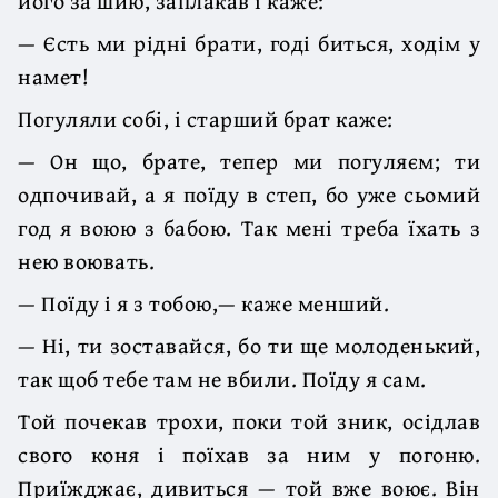
його за шию, заплакав і каже:
— Єсть ми рідні брати, годі биться, ходім у
намет!
Погуляли собі, і старший брат каже:
— Он що, брате, тепер ми погуляєм; ти
одпочивай, а я поїду в степ, бо уже сьомий
год я воюю з бабою. Так мені треба їхать з
нею воювать.
— Поїду і я з тобою,— каже менший.
— Ні, ти зоставайся, бо ти ще молоденький,
так щоб тебе там не вбили. Поїду я сам.
Той почекав трохи, поки той зник, осідлав
свого коня і поїхав за ним у погоню.
Приїжджає, дивиться — той вже воює. Він