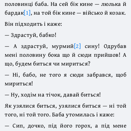
половинці баба. На сей бік кине — люлька й
бардак
[1]
, на той бік кине — військо й козак.
Він підходить і каже:
— Здрастуй, бабко!
— А здрастуй, мурмий
[2]
сину! Одрубав
мені половину бока що й сюди прийшов! А
що, будем биться чи мириться?
— Ні, бабо, не того я сюди забрався, щоб
мириться!
— Ну, ходім на тічок, давай биться!
Як узялися биться, узялися биться — ні той
того, ні той того. Баба утомилась і каже:
— Сип, дочко, під його горох, а під мене