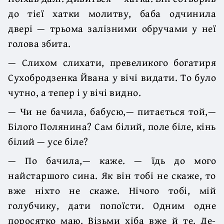
до тієї хатки молитву, баба одчинила
двері — трьома залізними обручами у неї
голова збита.
— Слихом слихати, превеликого богатиря
Сухобродзенка Йвана у вічі видати. То було
чутно, а тепер і у вічі видно.
— Чи не бачила, бабусю,— питається той,—
Білого Полянина? Сам білий, поле біле, кінь
білий — усе біле?
— По бачила,— каже. — їдь до мого
найстаршого сина. Як він тобі не скаже, то
вже ніхто не скаже. Нічого тобі, мій
голубчику, дати попоїсти. Одним одне
поросятко маю. Візьми хіба вже й те. Де-