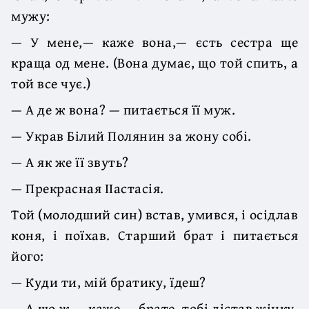
мужу:
— У мене,— каже вона,— єсть сестра ще
краща од мене. (Вона думає, що той спить, а
той все чує.)
— А де ж вона? — питається її муж.
— Украв Білий Полянин за жону собі.
— А як же її звуть?
— Прекрасная ІІастасія.
Той (молодший син) встав, умився, і осідлав
коня, і поїхав. Старший брат і питається
його:
— Куди ти, мій братику, їдеш?
— А що ж,— каже,— брате, тобі дістав жінку,