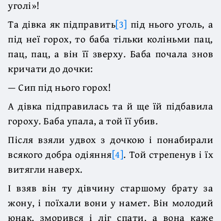
уголі»!
Та дівка як підправить
[3]
під нього уголь, а
під неї горох, то баба тільки коліньми пац,
пац, пац, а він її зверху. Баба почала знов
кричати до дочки:
— Сип під нього горох!
А дівка підправилась та й ще їй підбавила
гороху. Баба упала, а той її убив.
Після взяли удвох з дочкою і понабирали
всякого добра одіяння
[4]
. Той стрепенув і їх
витягли наверх.
І взяв він ту дівчину старшому брату за
жону, і поїхали вони у намет. Він молодий
юнак, зморився і ліг спати, а вона каже