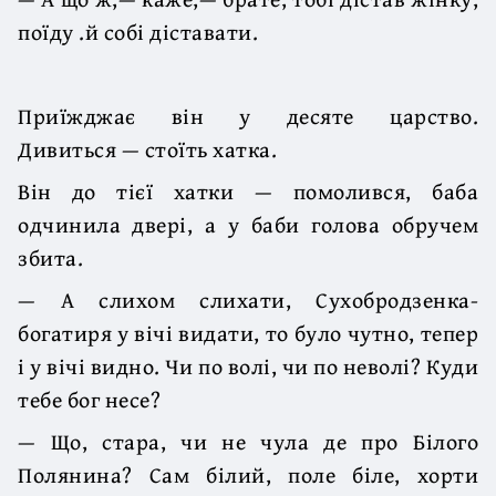
поїду .й собі діставати.
Приїжджає він у десяте царство.
Дивиться — стоїть хатка.
Він до тієї хатки — помолився, баба
одчинила двері, а у баби голова обручем
збита.
— А слихом слихати, Сухобродзенка-
богатиря у вічі видати, то було чутно, тепер
і у вічі видно. Чи по волі, чи по неволі? Куди
тебе бог несе?
— Що, стара, чи не чула де про Білого
Полянина? Сам білий, поле біле, хорти