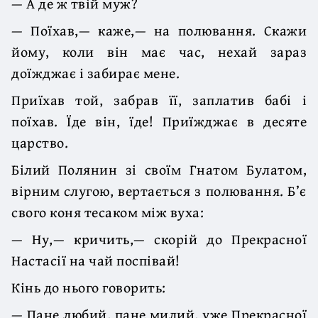
— А де ж твій муж?
— Поїхав,— каже,— на полювання. Скажи
йому, коли він має час, нехай зараз
доїжджає і забирає мене.
Приїхав той, забрав її, заплатив бабі і
поїхав. Їде він, їде! Приїжджає в десяте
царство.
Білий Полянин зі своїм Гнатом Булатом,
вірним слугою, вертається з полювання. Б’є
свого коня тесаком між вуха:
— Ну,— кричить,— скорій до Прекрасної
Настасії на чай поспівай!
Кінь до нього говорить:
— Пане любий, пане милий, уже Прекрасної