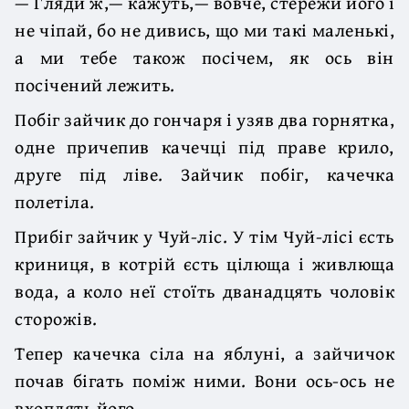
— Гляди ж,— кажуть,— вовче, стережи його і
не чіпай, бо не дивись, що ми такі маленькі,
а ми тебе також посічем, як ось він
посічений лежить.
Побіг зайчик до гончаря і узяв два горнятка,
одне причепив качечці під праве крило,
друге під ліве. Зайчик побіг, качечка
полетіла.
Прибіг зайчик у Чуй-ліс. У тім Чуй-лісі єсть
криниця, в котрій єсть цілюща і живлюща
вода, а коло неї стоїть дванадцять чоловік
сторожів.
Тепер качечка сіла на яблуні, а зайчичок
почав бігать поміж ними. Вони ось-ось не
вхоплять його.