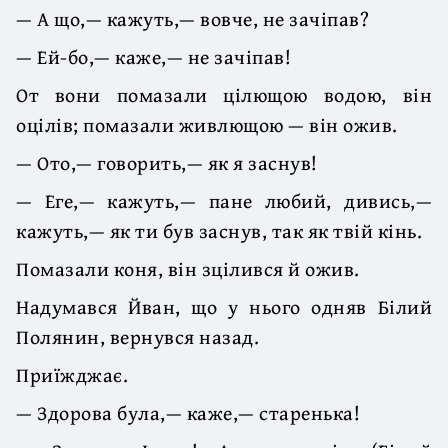
— А що,— кажуть,— вовче, не зачіпав?
— Ей-бо,— каже,— не зачіпав!
От вони помазали цілющою водою, він
оцілів; помазали живлющою — він ожив.
— Ото,— говорить,— як я заснув!
— Еге,— кажуть,— пане любий, дивись,—
кажуть,— як ти був заснув, так як твій кінь.
Помазали коня, він зцілився й ожив.
Надумався Йван, що у нього одняв Білий
Полянин, вернувся назад.
Приїжджає.
— Здорова була,— каже,— старенька!