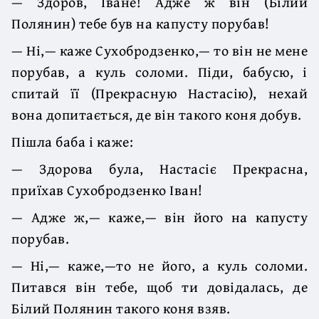
— Здоров, Іване! Адже ж він (Білий
Полянин) тебе був на капусту порубав!
— Ні,— каже Сухобродзенко,— то він не мене
порубав, а куль соломи. Піди, бабусю, і
спитай її (Прекрасную Настасію), нехай
вона допитається, де він такого коня добув.
Пішла баба і каже:
— Здорова була, Настасіє Прекрасна,
приїхав Сухобродзенко Іван!
— Адже ж,— каже,— він його на капусту
порубав.
— Ні,— каже,—то не його, а куль соломи.
Питався він тебе, щоб ти довідалась, де
Білий Полянин такого коня взяв.