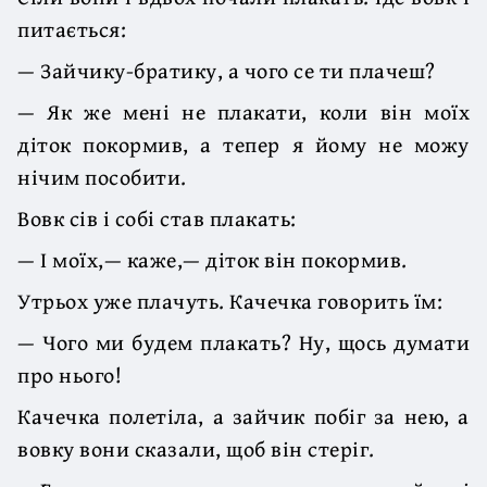
питається:
— Зайчику-братику, а чого се ти плачеш?
— Як же мені не плакати, коли він моїх
діток покормив, а тепер я йому не можу
нічим пособити.
Вовк сів і собі став плакать:
— І моїх,— каже,— діток він покормив.
Утрьох уже плачуть. Качечка говорить їм:
— Чого ми будем плакать? Ну, щось думати
про нього!
Качечка полетіла, а зайчик побіг за нею, а
вовку вони сказали, щоб він стеріг.