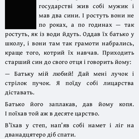
государстві жив собі мужик і
мав два сини. І ростуть вони не
по роках, а по годинах — так
ростуть, як із води йдуть. Оддав їх батько у
школу, і вони там так грамоти набрались,
краще того, котрий їх навчав. Приходить
старший син до свого отця і говорить йому:
— Батьку мій любий! Дай мені лучок і
стрілок пучок. Я поїду собі лицарства
діставать.
Батько його заплакав, дав йому копя.
І поїхав той аж в десяте царство.
В’їхав у степ, нап’яв собі намет і ліг на
дванадцятеро діб спати.