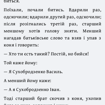
биться.
Поїхали, почали битись. Вдарили раз,
одскочили; вдарили другий раз, одскочили;
після розігнались третій раз, старший
меншому хотів голову зняти. Менший
нагадав батьківське слово та взяв і упав з
коня і говорить:
— Хто ти єсть такий? Постій, но бийся!
Той каже йому:
— Я Сухобродзенко Василь.
А менший йому каже:
— А я Сухобродзенко Іван.
Тоді старший брат скочив з коня, ухопив