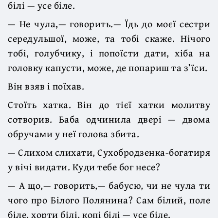
білі — усе біле.
— Не чула,— говорить.— Їдь до моєї сестри
середульшої, може, та тобі скаже. Нічого
тобі, голубчику, і попоїсти дати, хіба на
головку капусти, може, де попариш та з’їси.
Він взяв і поїхав.
Стоїть хатка. Він до тієї хатки молитву
сотворив. Баба одчинила двері — двома
обручами у неї голова збита.
— Слихом слихати, Сухобродзенка-богатиря
у вічі видати. Куди тебе бог несе?
— А що,— говорить,— бабусю, чи не чула ти
чого про Білого Полянина? Сам білий, поле
біле, хорти білі, копі білі — усе біле.