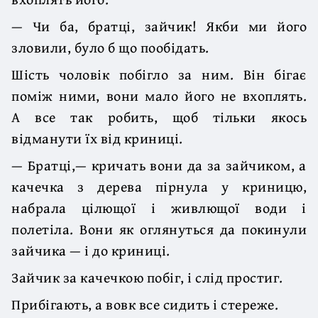
— Чи ба, братці, зайчик! Якби ми його
зловили, було б що пообідать.
Шість чоловік побігло за ним. Він бігає
поміж ними, вони мало його не вхоплять.
А все так робить, щоб тільки якось
відманути їх від криниці.
— Братці,— кричать вони да за зайчиком, а
качечка з дерева пірнула у криницю,
набрала цілющої і живлющої води і
полетіла. Вони як оглянуться да покинули
зайчика — і до криниці.
Зайчик за качечкою побіг, і слід простиг.
Прибігають, а вовк все сидить і стереже.