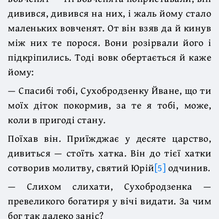
дивився, дивився на них, і жаль йому стало
маленьких вовченят. От він взяв да й кинув
між них те порося. Вони розірвали його і
підкріпились. Тоді вовк обертається й каже
йому:
— Спасибі тобі, Сухобродзенку Йване, що ти
моїх діток покормив, за те я тобі, може,
коли в пригоді стану.
Поїхав він. Приїжджає у десяте царство,
дивиться — стоїть хатка. Він до тієї хатки
сотворив молитву, святий Юрій
[5]
одчинив.
— Слихом слихати, Сухобродзенка —
превеликого богатиря у вічі видати. За чим
бог так далеко заніс?