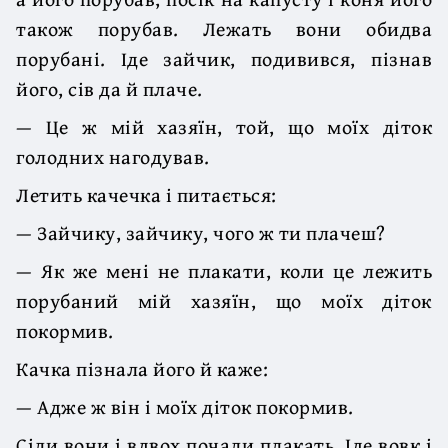
також порубав. Лежать вони обидва
порубані. Іде зайчик, подивився, пізнав
його, сів да й плаче.
— Це ж мій хазяїн, той, що моїх діток
голодних нагодував.
Летить качечка і питається:
— Зайчику, зайчику, чого ж ти плачеш?
— Як же мені не плакати, коли це лежить
порубаний мій хазяїн, що моїх діток
покормив.
Качка пізнала його й каже:
— Адже ж він і моїх діток покормив.
Сіли вони і вдвох почали плакать. Іде вовк і