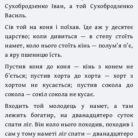
Сухобродзенко Іван, а той Сухобродзенко
Василь.
Сів той на коня і поїхав. їде аж у десятеє
царство; коли дивиться — в степу стоїть
намет, коло нього стоїть кінь — полум’я п’є,
а яру пшеницю їсть.
Пустив коня до коня — кінь з конем не
б’ється; пустив хорта до хорта — хорт з
хортом не кусається; пустив сокола до
сокола — сокіл сокола не кусає.
Входить той молодець у намет, а там
лежить богатир, на дванадцятеро суток
спати ліг. Він коло нього походив, походив і
сам у тому наметі ліг спати — дванадцятеро