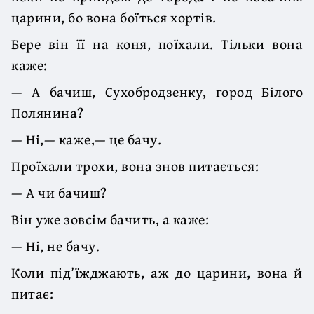
царини, бо вона боїться хортів.
Бере він її на коня, поїхали. Тільки вона
каже:
— А бачиш, Сухобродзенку, город Білого
Полянина?
— Ні,— каже,— це бачу.
Проїхали трохи, вона знов питається:
— А чи бачиш?
Він уже зовсім бачить, а каже:
— Ні, не бачу.
Коли під’їжджають, аж до царини, вона й
питає: