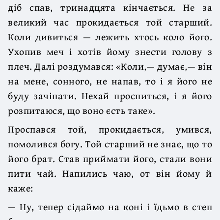
діб спав, тринадцята кінчається. Не за
великий час прокидається той старший.
Коли дивиться — лежить хтось коло його.
Ухопив меч і хотів йому знести голову з
плеч. Далі роздумався: «Коли,— думає,— він
на мене, сонного, не напав, то і я його не
буду зачіпати. Нехай проспиться, і я його
розпитаюся, що воно єсть таке».
Проспався той, прокидається, умився,
помолився богу. Той старший не знає, що то
його брат. Став приймати його, стали вони
пити чай. Напились чаю, от він йому й
каже:
— Ну, тепер сідаймо на коні і їдьмо в степ