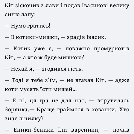
Кіт зіскочив з лави і подав Івасикові велику
синю лапу:
— Нумо гратись!
— В котики-мишки, — зрадів Івасик.
— Котик уже є, — поважно промуркотів
Кіт, — а хто ж буде мишкою?
— Нехай я, — згодився гість.
— Тоді я тебе з’їм, — не вгавав Кіт, — адже
коти мусять їсти мишей…
— Е ні, ця гра не для нас, — втрутилась
Зорянка.— Краще граймося в хованки. Хто
знає лічилку?
— Еники-беники їли вареники, — почав