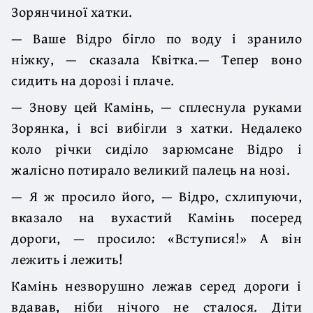
Зорянчиної хатки.
— Ваше Відро бігло по воду і зранило
ніжку, — сказала Квітка.— Тепер воно
сидить на дорозі і плаче.
— Знову цей Камінь, — сплеснула руками
Зорянка, і всі вибігли з хатки. Недалеко
коло річки сиділо зарюмсане Відро і
жалісно потирало великий палець на нозі.
— Я ж просило його, — Відро, схлипуючи,
вказало на вухастий Камінь посеред
дороги, — просило: «Вступися!» А він
лежить і лежить!
Камінь незворушно лежав серед дороги і
вдавав, ніби нічого не сталося. Діти