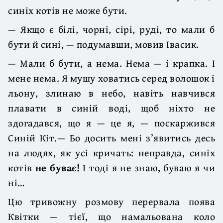
синіх котів не може бути.
— Якщо є білі, чорні, сірі, руді, то мали б
бути й сині, — подумавши, мовив Івасик.
— Мали б бути, а нема. Нема — і крапка. І
мене нема. Я мушу ховатись серед волошок і
льону, злинаю в небо, навіть навчився
плавати в синій воді, щоб ніхто не
здогадався, що я — це я, — поскаржився
Синій Кіт.— Бо досить мені з’явитись десь
на людях, як усі кричать: неправда, синіх
котів
не буває!
І тоді я не знаю, буваю я чи
ні…
Цю тривожну розмову перервала поява
Квітки — тієї, що намальована коло