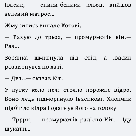
Івасик, — еники-беники кльоц, вийшов
зелений матрос…
Жмуритись випало Котові.
— Рахую до трьох, — промурмотів він.—
Раз…
Зорянка шмигнула під стіл, а Івасик
роззирнувся по хаті.
— Два…— сказав Кіт.
У кутку коло печі стояло порожнє відро.
Воно ледь підморгнуло Івасикові. Хлопчик
підбіг до відра і одягнув його на голову.
— Тррри, — промуркотів радісно Кіт.— Іду
шукати…