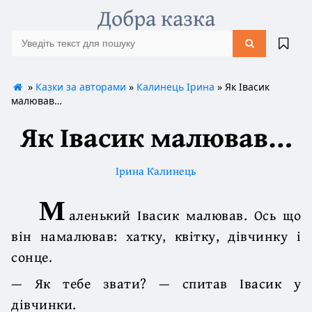
Добра казка
»
Казки за авторами
»
Калинець Ірина
» Як Івасик
малював…
Як Івасик малював…
Ірина Калинець
М
аленький Івасик малював. Ось що
він намалював: хатку, квітку, дівчинку і
сонце.
— Як тебе звати? — спитав Івасик у
дівчинки.