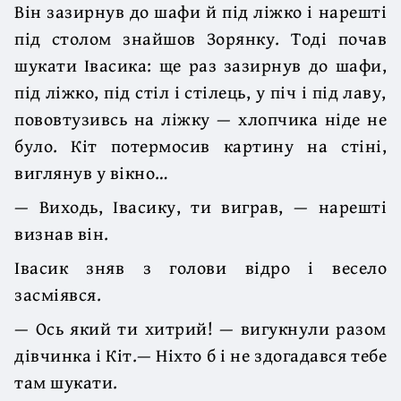
Він зазирнув до шафи й під ліжко і нарешті
під столом знайшов Зорянку. Тоді почав
шукати Івасика: ще раз зазирнув до шафи,
під ліжко, під стіл і стілець, у піч і під лаву,
пововтузивсь на ліжку — хлопчика ніде не
було. Кіт потермосив картину на стіні,
виглянув у вікно…
— Виходь, Івасику, ти виграв, — нарешті
визнав він.
Івасик зняв з голови відро і весело
засміявся.
— Ось який ти хитрий! — вигукнули разом
дівчинка і Кіт.— Ніхто б і не здогадався тебе
там шукати.