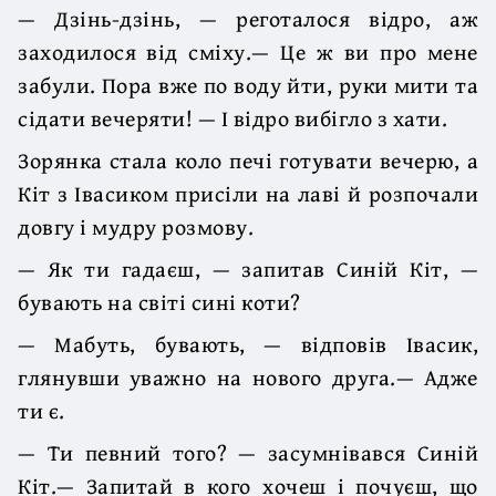
— Дзінь-дзінь, — реготалося відро, аж
заходилося від сміху.— Це ж ви про мене
забули. Пора вже по воду йти, руки мити та
сідати вечеряти! — І відро вибігло з хати.
Зорянка стала коло печі готувати вечерю, а
Кіт з Івасиком присіли на лаві й розпочали
довгу і мудру розмову.
— Як ти гадаєш, — запитав Синій Кіт, —
бувають на світі сині коти?
— Мабуть, бувають, — відповів Івасик,
глянувши уважно на нового друга.— Адже
ти є.
— Ти певний того? — засумнівався Синій
Кіт.— Запитай в кого хочеш і почуєш, що