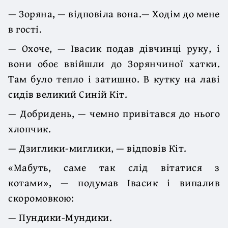
— Зоряна, — відповіла вона.— Ходім до мене
в гості.
— Охоче, — Івасик подав дівчинці руку, і
вони обоє ввійшли до Зорянчиної хатки.
Там було тепло і затишно. В кутку на лаві
сидів великий Синій Кіт.
— Добридень, — чемно привітався до нього
хлопчик.
— Дзиглики-миглики, — відповів Кіт.
«Мабуть, саме так слід вітатися з
котами», — подумав Івасик і випалив
скоромовкою:
— Пундики-Мундики.