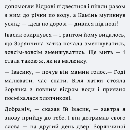
допомогли Відрові підвестися і пішли разом
з ним до річки по воду, а Камінь мугикнув
услід: — Ідеш по дорозі — дивися під нозі!
Івасик озирнувся — і раптом йому видалось,
що Зорянчина хатка почала зменшуватись,
зовсім-зовсім зменшуватись. Ще мить — і
стала такою ж, як на малюнку.
— Івасику, — почув він мамин голос.— Годі
малювати, час спати. Біля хатки стояла
Зорянка з повним відром води і приязно
посміхалася хлопчикові.
Добраніч, — сказав їй Івасик, — завтра я
знову прийду до тебе. І він дотримав свого
слова — на другий день двері Зорянчиної