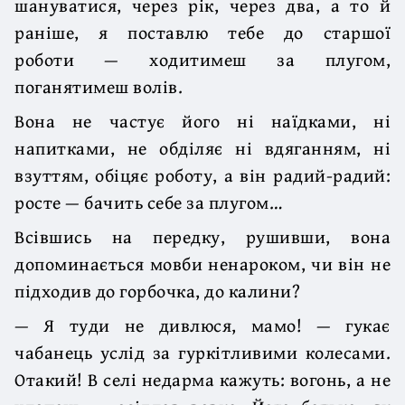
шануватися, через рік, через два, а то й
раніше, я поставлю тебе до старшої
роботи — ходитимеш за плугом,
поганятимеш волів.
Вона не частує його ні наїдками, ні
напитками, не обділяє ні вдяганням, ні
взуттям, обіцяє роботу, а він радий-радий:
росте — бачить себе за плугом…
Всівшись на передку, рушивши, вона
допоминається мовби ненароком, чи він не
підходив до горбочка, до калини?
— Я туди не дивлюся, мамо! — гукає
чабанець услід за гуркітливими колесами.
Отакий! В селі недарма кажуть: вогонь, а не