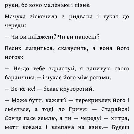
руки, бо воно маленьке і пізнє.
Мачуха зіскочила з ридвана і гукає до
череди:
— Чи ви наїджені? Чи ви напоєні?
Песик лащиться, скавулить, а вона його
ногою:
— Не-до тебе здрастуй, я запитую свого
баранчика,— і чухає його між рогами.
— Бе-ке-ке! — бекає круторогий.
— Може бути, кажеш? — перекривляв його і
сміється, а тоді до Гриня: — Старайся!
Сонце пасе землю, а ти — череду! — хитра,
мети кована і клепана на язик.— Будеш