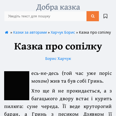
Добра казка
»
Казки за авторами
»
Харчук Борис
» Казка про сопілку
Казка про сопілку
Борис Харчук
есь-не-десь (той час уже поріс
мохом) жив та був собі Гринь.
Хто ще й не прокидається, а з
багацького двору встає і курить
пилюга: суне череда. Її веде круторогий
баран, а Гринь з песиком Дзявком її