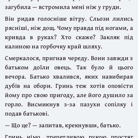
загубила — встромила мені ніж у груди.
Він ридав голосніше вітру. Сльози лились
рясніші, ніж дощ. Чому правда під ногами, а
кривда в руках? Хто скаже? Закляк під
калиною на горбочку край шляху.
Смеркалося, пригнав череду. Вони завжди з
батьком доїли овець. Так було й цього
вечора. Батько хвалився, яких навибирав
дубів на обори. Гринь теж хотів оповісти
йому про свою пригоду, але його душило за
горло. Висмикнув з-за пазухи сопілку і
подав батькові.
— Що це? — запитав, крекнувши, батько.
Гринь німо, трепетливою рукою простяг