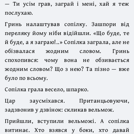
— Ти усім грав, заграй і мені, хай я теж
послухаю.
Гринь налаштував сопілку. Зашпори від
переляку йому ніби відійшли. «Що буде, те
й буде, а я заграю!..» Сопілка заграла, але не
обізвалася жодним словом. Гринь
спохопився: чому вона не обзивається
жодним словом? Що з нею? Та пізно — вже
було по всьому.
Сопілка грала весело, шпарко.
Цар заусміхався. Пританцьовуючи,
задзвонив у дзвінок: скликав вельмож.
Прийшли, вступили вельможі. А сопілка
витинає. Хто взявся у боки, хто давай