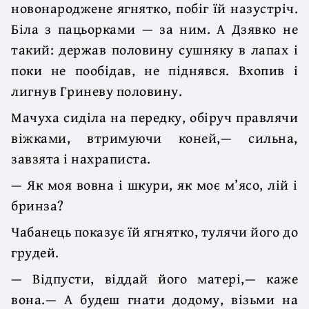
новонароджене ягнятко, побіг їй назустріч.
Біла з пацьорками — за ним. А Дзявко не
такий: держав половину сушняку в лапах і
поки не пообідав, не піднявся. Вхопив і
лигнув Гриневу половину.
Мачуха сиділа на передку, обіруч правлячи
віжками, втримуючи коней,— сильна,
завзята і нахраписта.
— Як моя вовна і шкури, як моє м’ясо, лій і
бринза?
Чабанець показує їй ягнятко, тулячи його до
грудей.
— Відпусти, віддай його матері,— каже
вона.— А будеш гнати додому, візьми на