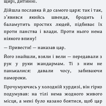
щирі, дитинні.
Дійшла пославка й до самого царя: так і так,
з’явився якийсь швендя, бродить і
баламутить простих людей, підбиває їх
проти панства і влади. Проти нього нема
ніякого впину!
— Привести! — наказав цар.
Його знайшли, взяли і вели — передавали з
рук у руки жандармам. Ті з ним не
панькалися: давали чосу, забиваючи
памороки.
Прочумуючись у холодній хурдизі, він гірко
подумував: на тілі нема жодного живого
місця, а мені було казано боятися, щоб цар