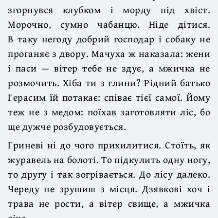
згорнувся клубком і морду під хвіст.
Морочно, сумно чабанцю. Ніде дітися.
В таку негоду добрий господар і собаку не
проганяє з двору. Мачуха ж наказала: жени
і паси — вітер тебе не здує, а мжичка не
розмочить. Хіба ти з глини? Рідний батько
Герасим їй потакає: співає тієї самої. Йому
теж не з медом: поїхав заготовляти ліс, бо
ще дужче розбудовується.
Гриневі ні до чого прихилитися. Стоїть, як
журавель на болоті. То підкулить одну ногу,
то другу і так зогрівається. До лісу далеко.
Череду не зрушиш з місця. Дзявкові хоч і
трава не рости, а вітер свище, а мжичка
січе.