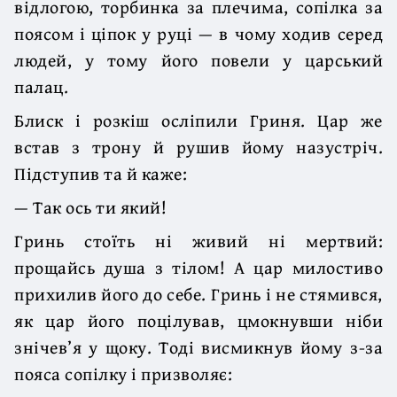
відлогою, торбинка за плечима, сопілка за
поясом і ціпок у руці — в чому ходив серед
людей, у тому його повели у царський
палац.
Блиск і розкіш осліпили Гриня. Цар же
встав з трону й рушив йому назустріч.
Підступив та й каже:
— Так ось ти який!
Гринь стоїть ні живий ні мертвий:
прощайсь душа з тілом! А цар милостиво
прихилив його до себе. Гринь і не стямився,
як цар його поцілував, цмокнувши ніби
знічев’я у щоку. Тоді висмикнув йому з-за
пояса сопілку і призволяє: