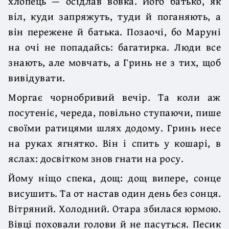
хлопець — осідлав вовка. Його батько, як
віл, куди запряжуть, туди й поганяють, а
він пережене й батька. Позаочі, бо Маруні
на очі не попадайсь: багатирка. Люди все
знають, але мовчать, а Гринь не з тих, щоб
вивідувати.
Моргає чорнобривий вечір. Та коли аж
посутеніє, череда, повільно ступаючи, пише
своїми ратицями шлях додому. Гринь несе
на руках ягнятко. Він і спить у кошарі, в
яслах: досвітком знов гнати на росу.
Йому ніщо спека, дощ: дощ випере, сонце
висушить. Та от настав один день без сонця.
Вітряний. Холодний. Отара збилася юрмою.
Вівці поховали голови й не пасуться. Песик