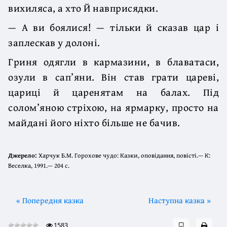
вихиляса, а хто Й навприсядки.
— А ви боялися! — тільки й сказав цар і
заплескав у долоні.
Гриня одягли в кармазини, в блаватаси,
озули в сап’яни. Він став грати цареві,
цариці й царенятам на балах. Під
солом’яною стріхою, на ярмарку, просто на
майдані його ніхто більше не бачив.
Джерело:
Харчук Б.М. Горохове чудо: Казки, оповідання, повісті.— К:
Веселка, 1991.— 204 с.
« Попередня казка
Наступна казка »
1583