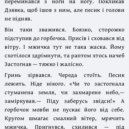
переминався з ноги на ногу. Покликав
Дзявка, щоб ішов з ним, але песик і голови
не підняв.
Він таки зважився. Боязко, сторожко
підступив до горбочка. Присів і сховався від
вітру. І мжичка тут не така жаска. Йому
схотілося здрімнути, та раптом хтось начеб
Застогнав — тяжко і жалісно.
Гринь зірвався. Череда стоїть. Песик
лежить. Ніде нікого. «Чи то застогнала
стуманена земля, чи захмарене небо,—
заміркував.— Піду заберусь звідси!» А
горбочок мовби не пускає його від себе.
Кругом шмагає смалкий вітер, мрячить
мжичка. Пригнувся, схилився — під