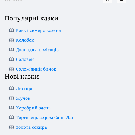
Популярні казки
Вовк і семеро козенят
Колобок
Дванадцять місяців
Соловей
Солом’яний бичок
Нові казки
Лисиця
Жучок
Хоробрий заєць
Торговець сиром Сань-Лан
Золота сокира