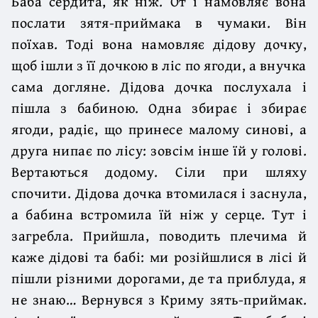
Баба сердита, як ніж. От і намовляє вона
послати зятя-приймака в чумаки. Він
поїхав. Тоді вона намовляє дідову дочку,
щоб ішли з її дочкою в ліс по ягоди, а внучка
сама догляне. Дідова дочка послухала і
пішла з бабиною. Одна збирає і збирає
ягоди, радіє, що принесе малому синові, а
друга нипає по лісу: зовсім інше їй у голові.
Вертаються додому. Сіли при шляху
спочити. Дідова дочка втомилася і заснула,
а бабина встромила їй ніж у серце. Тут і
загребла. Прийшла, поводить плечима й
каже дідові та бабі: ми розійшлися в лісі й
пішли різними дорогами, де та приблуда, я
не знаю… Вернувся з Криму зять-приймак.