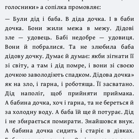
голосники» а сопілка промовляє:
— Були дід і баба. В діда дочка. І в баби
дочка. Бони жили межа в межу. Дідові
зле — удовець. Бабі недобре — удовиця.
Вони й побралися. Та не злюбила баба
дідову дочку. Думає й думає: якби зігнати її
зі світу, а там і дід помре, і вони зі своєю
дочкою заволодіють спадком. Дідова дочка»
як на зло, і гарна, і роботяща. Її засватано.
Дід наполіг, щоб прийняти приймака.
А бабина дочка, хоч і гарна, та не береться й
за холодну воду. А баба їй ще й потурає. Дід
і не збирається помирати. Знайшовся внук.
А бабина дочка сидить і старіє в дівках.