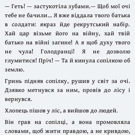
— Геть! — застукотіла зубами.— Щоб мої очі
тебе не бачили… Я вже віддала твого батька
в солдати: якраз йде рекрутський набір.
Хай цар візьме його на війну, хай твій
батько на війні загине! А я щоб духу твого
не чула! Голодранці! Я не дозволю
глумитися! Пріч! — Та й кинула сопілкою об
землю.
Гринь підняв сопілку, рушив у світ за очі.
Дзявко метнувся за ним, провів до лісу і
вернувся.
Хлопець пішов у ліс, а вийшов до людей.
Він грав на сопілці, а вона промовляла
словами, щоб жити правдою, а не кривдою,