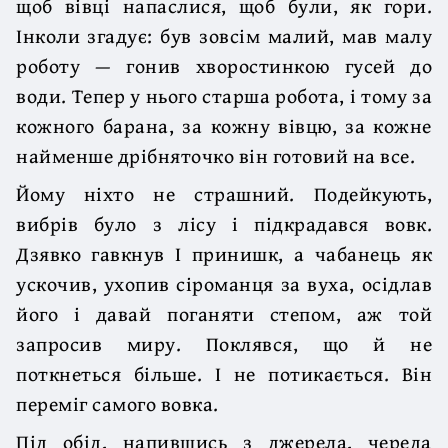
щоб вівці напаслися, щоб були, як гори.
Інколи згадує: був зовсім малий, мав малу
роботу — гонив хворостинкою гусей до
води. Тепер у нього старша робота, і тому за
кожного барана, за кожну вівцю, за кожне
найменше дрібняточко він готовий на все.
Йому ніхто не страшний. Подейкують,
вибрів було з лісу і підкрадався вовк.
Дзявко гавкнув І принишк, а чабанець як
ускочив, ухопив сіроманця за вуха, осідлав
його і давай поганяти степом, аж той
запросив миру. Поклявся, що й не
поткнеться більше. І не потикається. Він
переміг самого вовка.
Під обід, напившись з джерела, череда