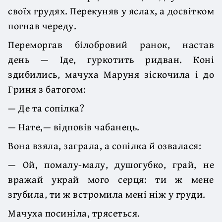
своїх грудях. Перекуняв у яслах, а досвітком
погнав череду.
Переморгав білобровий ранок, настав
день — Іде, гуркотить ридван. Коні
здибились, мачуха Маруня зіскочила і до
Гриня з батогом:
— Де та сопілка?
— Нате,— відповів чабанець.
Вона взяла, заграла, а сопілка й озвалася:
— Ой, помалу-малу, душогубко, грай, не
вражай украй мого серця: ти ж мене
згубила, ти ж встромила мені ніж у груди.
Мачуха посиніла, трясеться.