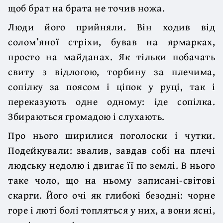
щоб брат на брата не точив ножа.
Люди його прийняли. Він ходив від
солом’яної стріхи, бував на ярмарках,
просто на майданах. Як тільки побачать
свиту з відлогою, торбину за плечима,
сопілку за поясом і ціпок у руці, так і
переказують одне одному: іде сопілка.
Збираються громадою і слухають.
Про нього ширилися поголоски і чутки.
Подейкували: звалив, завдав собі на плечі
людську недолю і двигає її по землі. В нього
таке чоло, що на ньому записані-світові
скарги. Його очі як глибокі безодні: чорне
горе і люті болі топляться у них, а вони ясні,