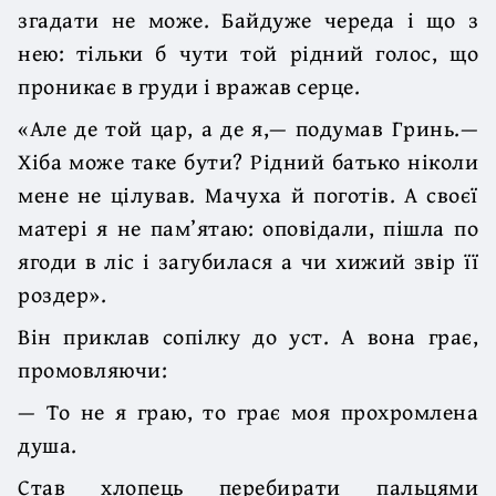
згадати не може. Байдуже череда і що з
нею: тільки б чути той рідний голос, що
проникає в груди і вражав серце.
«Але де той цар, а де я,— подумав Гринь.—
Хіба може таке бути? Рідний батько ніколи
мене не цілував. Мачуха й поготів. А своєї
матері я не пам’ятаю: оповідали, пішла по
ягоди в ліс і загубилася а чи хижий звір її
роздер».
Він приклав сопілку до уст. А вона грає,
промовляючи:
— То не я граю, то грає моя прохромлена
душа.
Став хлопець перебирати пальцями