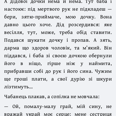
А дідової дочки нема й нема. Тут баба і
настоює: під мертвого рук не підкладеш —
бери, зятю-приймаче, мою дочку. Вона
давно цього хоче. Дід розсердився: яке
весілля, тут, може, треба обід ставити.
Подався шукати дочку і пропав. А зять,
дарма що здоров чоловік, та м’який. Він
піддався, і баба зі своєю дочкою обернули
його в ніщо, гірше ніж у наймита,
прибравши собі до рук і його сина. Чужим
ще гроші плати, а свої дурію зі шкури
лізтимуть…
Чабанець плакав, а сопілка не мовчала:
— Ой, помалу-малу грай, мій сину, не
вражай украй моє серце: мене сестриця