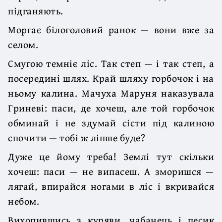
підганяють.
Моргає білоголовий ранок — вони вже за
селом.
Смугою темніє ліс. Так степ — і так степ, а
посередині шлях. Край шляху горбочок і на
ньому калина. Мачуха Маруня наказувала
Гриневі: паси, де хочеш, але той горбочок
обминай і не здумай сісти під калиною
спочити — тобі ж ліпше буде?
Дуже це йому треба! Землі тут скільки
хочеш: паси — не випасеш. А зморишся —
лягай, впирайся ногами в ліс і вкривайся
небом.
Вихопившись з куряви, чабанець і песик