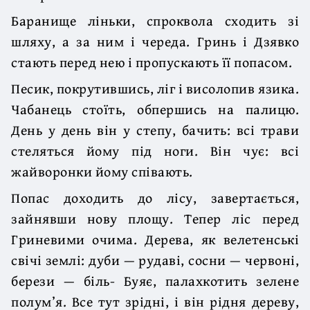
Баранище ліньки, спроквола сходить зі
шляху, а за ним і череда. Гринь і Дзявко
стають перед нею і пропускають її попасом.
Песик, покрутившись, ліг і висолопив язика.
Чабанець стоїть, обпершись на палицю.
День у день він у степу, бачить: всі трави
стеляться йому під ноги. Він чує: всі
жайворонки йому співають.
Попас доходить до лісу, завертається,
зайнявши нову площу. Тепер ліс перед
Гриневими очима. Дерева, як велетенські
свічі землі: дуби — рудаві, сосни — червоні,
берези — біль- Буяє, палахкотить зелене
полум’я. Все тут зрідні, і він рідня дереву,