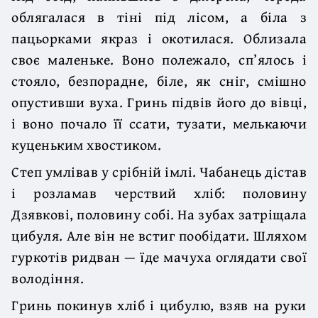
облягалася в тіні під лісом, а біла з
пацьорками якраз і окотилася. Облизала
своє маленьке. Воно полежало, сп’ялось і
стояло, безпорадне, біле, як сніг, смішно
опустивши вуха. Гринь підвів його до вівці,
і воно почало її ссати, тузати, мелькаючи
куценьким хвостиком.
Степ умлівав у срібній імлі. Чабанець дістав
і розламав черствий хліб: половину
Дзявкові, половину собі. На зубах затріщала
цибуля. Але він не встиг пообідати. Шляхом
гуркотів ридван — їде мачуха оглядати свої
володіння.
Гринь покинув хліб і цибулю, взяв на руки