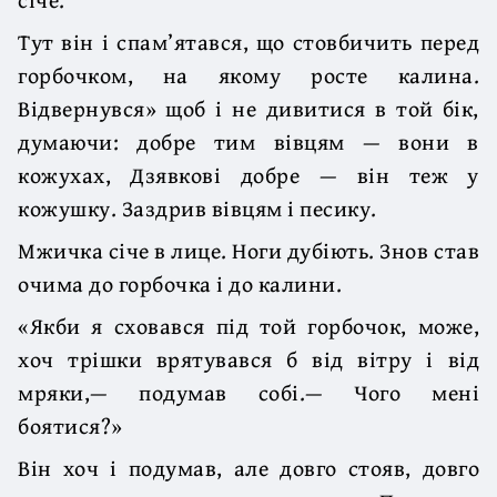
Тут він і спам’ятався, що стовбичить перед
горбочком, на якому росте калина.
Відвернувся» щоб і не дивитися в той бік,
думаючи: добре тим вівцям — вони в
кожухах, Дзявкові добре — він теж у
кожушку. Заздрив вівцям і песику.
Мжичка січе в лице. Ноги дубіють. Знов став
очима до горбочка і до калини.
«Якби я сховався під той горбочок, може,
хоч трішки врятувався б від вітру і від
мряки,— подумав собі.— Чого мені
боятися?»
Він хоч і подумав, але довго стояв, довго