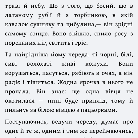
траві й небу. Що з того, що босий, що в
латаному руб’ї й з торбинкою, в якій
кавалок сушняку та цибулина,— він зрідні
самому сонцю. Воно зійшло, спило росу з
порепаних ніг, світить і гріє.
Та найрідніша йому череда, ті чорні, білі,
сиві волохаті живі кожухи. Вони
ворушаться, пасуться, рябіють в очах, а він
радіє і тішиться. Жодна ярочка в нього не
пропала. Він знає: ще одна вівця не
окотилася — нині буде приплід, тому й
пильнує за білою вівцею з пацьорками.
Поступаючись, ведучи череду, думає про
одне й те ж, одним і тим же переймаючись,