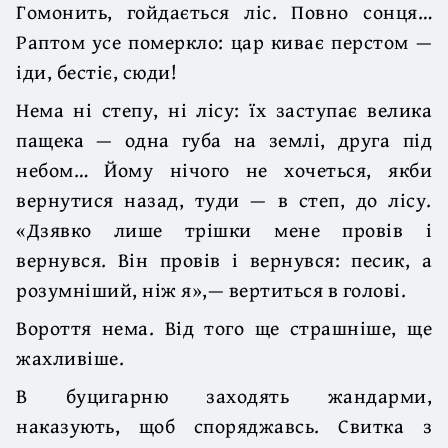
Гомонить, гойдається ліс. Повно сонця…
Раптом усе померкло: цар киває перстом —
іди, бестіє, сюди!
Нема ні степу, ні лісу: їх заступає велика
пащека — одна губа на землі, друга під
небом… Йому нічого не хочеться, якби
вернутися назад, туди — в степ, до лісу.
«Дзявко лише трішки мене провів і
вернувся. Він провів і вернувся: песик, а
розумніший, ніж я»,— вертиться в голові.
Вороття нема. Від того ще страшніше, ще
жахливіше.
В буцигарню заходять жандарми,
наказують, щоб споряджавсь. Свитка з