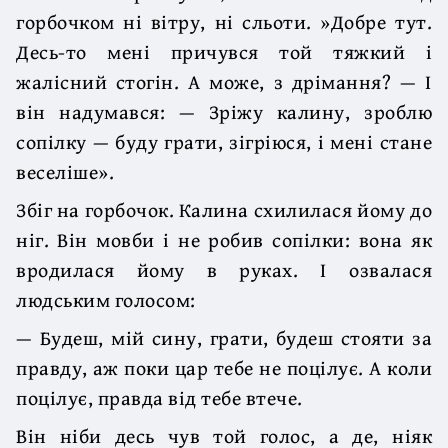
горбочком ні вітру, ні сльоти. »Добре тут.
Десь-то мені причувся той тяжкий і
жалісний стогін. А може, з дрімання? — І
він надумався: — Зріжу калину, зроблю
сопілку — буду грати, зігріюся, і мені стане
веселіше».
Збіг на горбочок. Калина схилилася йому до
ніг. Він мовби і не робив сопілки: вона як
вродилася йому в руках. І озвалася
людським голосом:
— Будеш, мій сину, грати, будеш стояти за
правду, аж поки цар тебе не поцілує. А коли
поцілує, правда від тебе втече.
Він ніби десь чув той голос, а де, ніяк