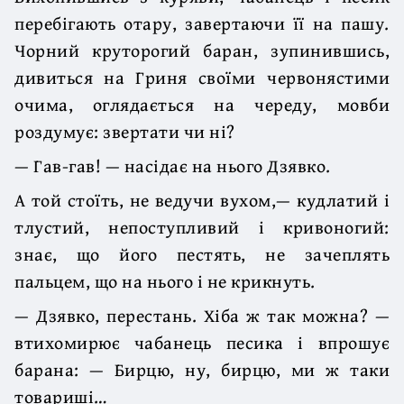
перебігають отару, завертаючи її на пашу.
Чорний круторогий баран, зупинившись,
дивиться на Гриня своїми червонястими
очима, оглядається на череду, мовби
роздумує: звертати чи ні?
— Гав-гав! — насідає на нього Дзявко.
А той стоїть, не ведучи вухом,— кудлатий і
тлустий, непоступливий і кривоногий:
знає, що його пестять, не зачеплять
пальцем, що на нього і не крикнуть.
— Дзявко, перестань. Хіба ж так можна? —
втихомирює чабанець песика і впрошує
барана: — Бирцю, ну, бирцю, ми ж таки
товариші…