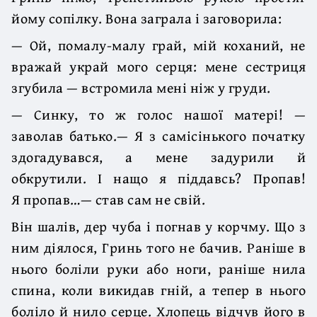
йому сопілку. Вона заграла і заговорила:
— Ой, помалу-малу грай, мій коханий, не
вражай украй мого серця: мене сестриця
згубила — встромила мені ніж у груди.
— Синку, то ж голос нашої матері! —
заволав батько.— Я з самісінького початку
здогадувався, а мене задурили й
обкрутили. І нащо я піддавсь? Пропав!
Я пропав…— став сам не свій.
Він шалів, дер чуба і погнав у корчму. Що з
ним діялося, Гринь того не бачив. Раніше в
нього боліли руки або ноги, раніше нила
спина, коли викидав гній, а тепер в нього
боліло й нило серце. Хлопець відчув його в