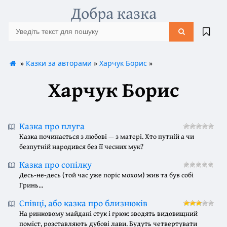
Добра казка
»
Казки за авторами
»
Харчук Борис
»
Харчук Борис
Казка про плуга
Казка починається з любові — з матері. Хто путній а чи
безпутній народився без її чесних мук?
Казка про сопілку
Десь-не-десь (той час уже поріс мохом) жив та був собі
Гринь...
Співці, або казка про близнюків
На ринковому майдані стук і грюк: зводять видовищний
поміст, розставляють дубові лави. Будуть четвертувати