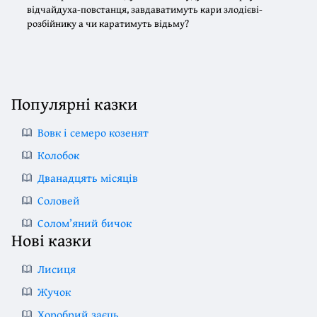
відчайдуха-повстанця, завдаватимуть кари злодієві-
розбійнику а чи каратимуть відьму?
Популярні казки
Вовк і семеро козенят
Колобок
Дванадцять місяців
Соловей
Солом’яний бичок
Нові казки
Лисиця
Жучок
Хоробрий заєць