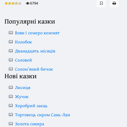
6794
Популярні казки
Вовк і семеро козенят
Колобок
Дванадцять місяців
Соловей
Солом’яний бичок
Нові казки
Лисиця
Жучок
Хоробрий заєць
Торговець сиром Сань-Лан
Золота сокира