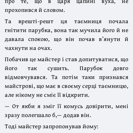
про те, що в царя цапині вуха, не
прохопився й словом.
Та врешті-решт ця таємниця почала
гнітити парубка, вона так мучила його й не
давала спокою, що він почав в’янути й
чахнути на очах.
Побачив це майстер і став допитуватися, що
його так сушить. Парубок довго
відмовчувався. Та потім таки признався
майстрові, що має в своєму серці таємницю,
але нікому не сміє її відкрити.
— От якби я зміг її комусь довірити, мені
зразу полегшало б,— додав він.
Тоді майстер запропонував йому: