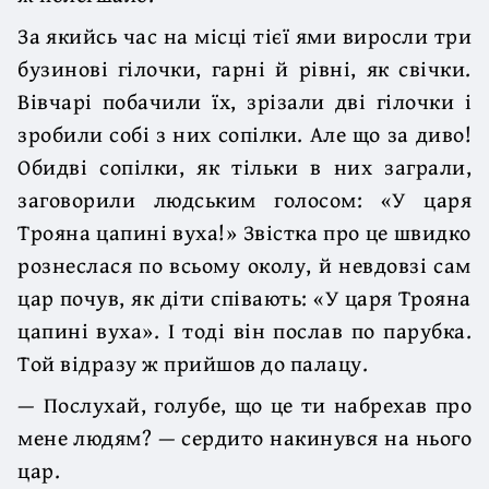
За якийсь час на місці тієї ями виросли три
бузинові гілочки, гарні й рівні, як свічки.
Вівчарі побачили їх, зрізали дві гілочки і
зробили собі з них сопілки. Але що за диво!
Обидві сопілки, як тільки в них заграли,
заговорили людським голосом: «У царя
Трояна цапині вуха!» Звістка про це швидко
рознеслася по всьому околу, й невдовзі сам
цар почув, як діти співають: «У царя Трояна
цапині вуха». І тоді він послав по парубка.
Той відразу ж прийшов до палацу.
— Послухай, голубе, що це ти набрехав про
мене людям? — сердито накинувся на нього
цар.