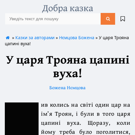
Добра казка
»
Казки за авторами
»
Нємцова Божена
» У царя Трояна
цапині вуха!
У царя Трояна цапині
вуха!
Божена Нємцова
ив колись на світі один цар на
ім’я Троян, і були в того царя
цапині вуха. Щоразу, коли
йому треба було поголитися,