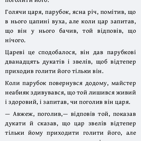
Голячи царя, парубок, ясна річ, помітив, що
в нього цапині вуха, але коли цар запитав,
що він у нього бачив, той відповів, що
нічого.
Цареві це сподобалося, він дав парубкові
дванадцять дукатів і звелів, щоб відтепер
приходив голити його тільки він.
Коли парубок повернувся додому, майстер
неабияк здивувався, що той лишився живий
і здоровий, і запитав, чи поголив він царя.
— Авжеж, поголив,— відповів той, показав
дукати й сказав, що цар звелів відтепер
тільки йому приходити голити його, але