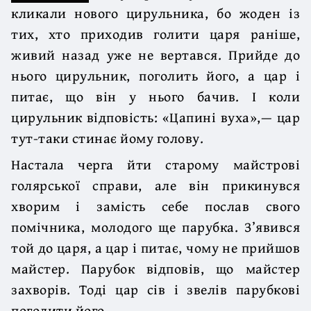
кликали нового цирульника, бо жоден із
тих, хто приходив голити царя раніше,
живий назад уже не вертався. Прийде до
нього цирульник, поголить його, а цар і
питає, що він у нього бачив. І коли
цирульник відповість: «Цапині вуха»,— цар
тут-таки стинає йому голову.
Настала черга йти старому майстрові
голярської справи, але він прикинувся
хворим і замість себе послав свого
помічника, молодого ще парубка. З’явився
той до царя, а цар і питає, чому не прийшов
майстер. Парубок відповів, що майстер
захворів. Тоді цар сів і звелів парубкові
поголити його.