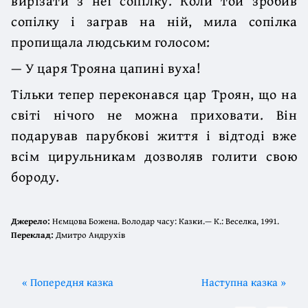
вирізати з неї сопілку. Коли той зробив
сопілку і заграв на ній, мила сопілка
пропищала людським голосом:
— У царя Трояна цапині вуха!
Тільки тепер переконався цар Троян, що на
світі нічого не можна приховати. Він
подарував парубкові життя і відтоді вже
всім цирульникам дозволяв голити свою
бороду.
Джерело:
Нємцова Божена. Володар часу: Казки.— К.: Веселка, 1991.
Переклад:
Дмитро Андрухів
« Попередня казка
Наступна казка »