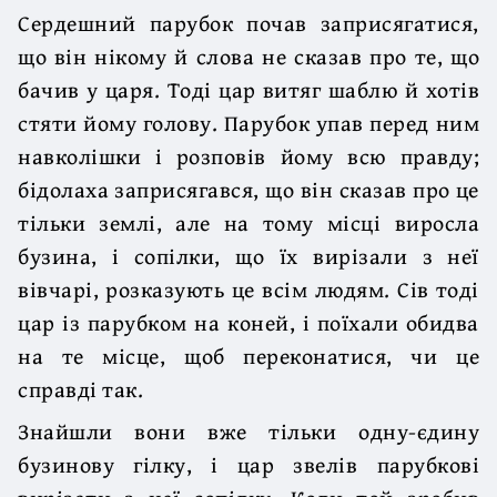
Сердешний парубок почав заприсягатися,
що він нікому й слова не сказав про те, що
бачив у царя. Тоді цар витяг шаблю й хотів
стяти йому голову. Парубок упав перед ним
навколішки і розповів йому всю правду;
бідолаха заприсягався, що він сказав про це
тільки землі, але на тому місці виросла
бузина, і сопілки, що їх вирізали з неї
вівчарі, розказують це всім людям. Сів тоді
цар із парубком на коней, і поїхали обидва
на те місце, щоб переконатися, чи це
справді так.
Знайшли вони вже тільки одну-єдину
бузинову гілку, і цар звелів парубкові