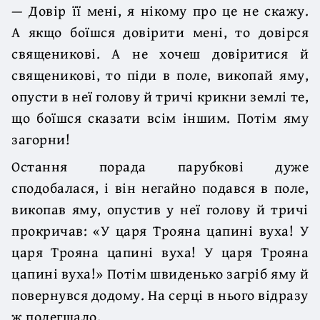
— Довір її мені, я нікому про це не скажу.
А якщо боїшся довірити мені, то довірся
священикові. А не хочеш довіритися й
священикові, то піди в поле, викопай яму,
опусти в неї голову й тричі крикни землі те,
що боїшся сказати всім іншим. Потім яму
загорни!
Остання порада парубкові дуже
сподобалася, і він негайно подався в поле,
викопав яму, опустив у неї голову й тричі
прокричав: «У царя Трояна цапині вуха! У
царя Трояна цапині вуха! У царя Трояна
цапині вуха!» Потім швиденько загріб яму й
повернувся додому. На серці в нього відразу
ж полегшало.