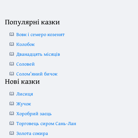
Популярні казки
Вовк і семеро козенят
Колобок
Дванадцять місяців
Соловей
Солом’яний бичок
Нові казки
Лисиця
Жучок
Хоробрий заєць
Торговець сиром Сань-Лан
Золота сокира