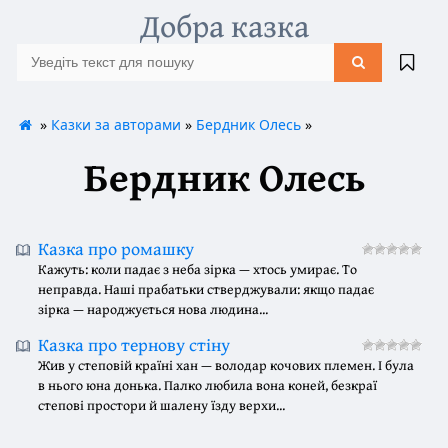
Добра казка
»
Казки за авторами
»
Бердник Олесь
»
Бердник Олесь
Казка про ромашку
Кажуть: коли падає з неба зірка — хтось умирає. То
неправда. Наші прабатьки стверджували: якщо падає
зірка — народжується нова людина...
Казка про тернову стіну
Жив у степовій країні хан — володар кочових племен. І була
в нього юна донька. Палко любила вона коней, безкраї
степові простори й шалену їзду верхи...